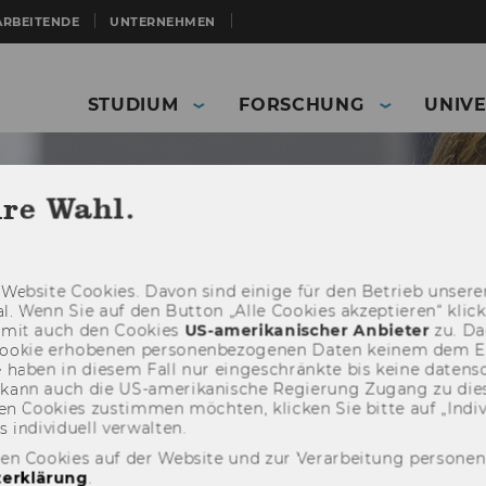
ARBEITENDE
UNTERNEHMEN
STUDIUM
FORSCHUNG
UNIVE
hre Wahl.
Web­site Coo­kies. Davon sind ei­ni­ge für den Be­trieb un­se­rer
­nal. Wenn Sie auf den But­ton „Alle Coo­kies ak­zep­tie­ren“ kli
damit auch den Coo­kies
US-​amerikanischer An­bie­ter
zu. Da­
oo­kie er­ho­be­nen per­so­nen­be­zo­ge­nen Daten kei­nem dem 
haben in die­sem Fall nur ein­ge­schränk­te bis keine da­ten­sc
e kann auch die US-​amerikanische Re­gie­rung Zu­gang zu die
n Coo­kies zu­stim­men möch­ten, kli­cken Sie bitte auf „In­di­vi­d
n­di­vi­du­ell ver­wal­ten.
ERP - Enterprise and Resource Management
Glossary
den Cookies auf der Website und zur Verarbeitung persone
erklärung
.