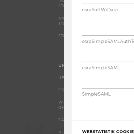
INCOMING EXCHANGE
STUDIERENDE
esraSoftWiData
ANGEBOTE FÜR SCHULEN UND
STUDIENINTERESSIERTE
STUDENT CLUBS
esraSimpleSAMLAuthT
UNIVERSITÄT
esraSimpleSAML
ÜBER DIE WU
ORGANISATION
SimpleSAML
WIRTSCHAFT UND
GESELLSCHAFT
CAMPUS
WEBSTATISTIK COOKIES
NEWS