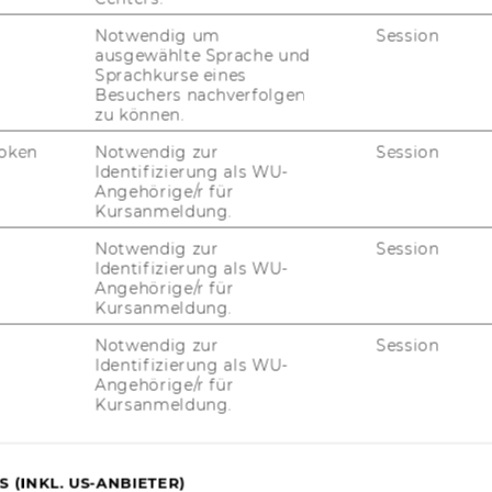
Notwendig um
Session
ausgewählte Sprache und
Sprachkurse eines
Besuchers nachverfolgen
zu können.
oken
Notwendig zur
Session
Identifizierung als WU-
Angehörige/r für
Kursanmeldung.
JOBS
Notwendig zur
Session
Identifizierung als WU-
JOBS
Angehörige/r für
Kursanmeldung.
JOBPORTAL
Notwendig zur
Session
Identifizierung als WU-
RESEARCH CAREER
Angehörige/r für
Kursanmeldung.
WELCOME SERVICES
JOBS MIT WU-STUDIUM
 (INKL. US-ANBIETER)