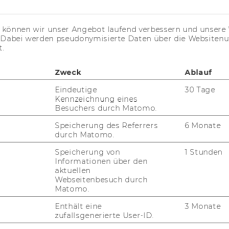
KARRIEREKONTAKTE AN DER
WU
s können wir unser Angebot laufend verbessern und unsere 
. Dabei werden pseudonymisierte Daten über die Website
KARRIERENETZWERKE AN DER
t.
WU
Zweck
Ablauf
Eindeutige
30 Tage
Kennzeichnung eines
Besuchers durch Matomo.
Speicherung des Referrers
6 Monate
durch Matomo.
uTube
Newsletter
Bluesky
ACCREDITED B
Speicherung von
1 Stunden
EQUIS
AAC
Informationen über den
aktuellen
Webseitenbesuch durch
Matomo.
Enthält eine
3 Monate
G WEBSEITE
zufallsgenerierte User-ID.