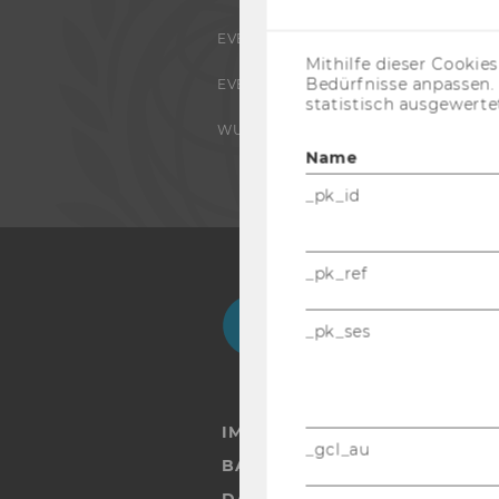
EVENTS ARCHIV
Mithilfe dieser Cookie
Bedürfnisse anpassen
EVENTS
statistisch ausgewerte
WU FOUNDATION
Name
_pk_id
_pk_ref
Facebook
Instagram
Blog
Yo
_pk_ses
IMPRESSUM
_gcl_au
BARRIEREFREIHEITSERKLÄRUN
DATENSCHUTZERKLÄRUNG