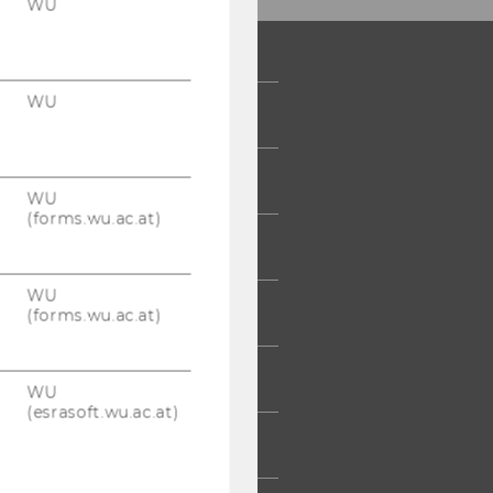
WU
WU
 COMMUNITY
UDIERENDE
WU
(forms.wu.ac.at)
UMNI
WU
ESSE
(forms.wu.ac.at)
TARBEITENDE
WU
(esrasoft.wu.ac.at)
TERNEHMEN