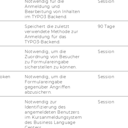
Notwendig für die
Session
Anmeldung und
Bearbeitung von Inhalten
im TYPO3 Backend.
FORSCHUNG
Speichert die zuletzt
90 Tage
WU
verwendete Methode zur
FORSCHUNGSPORTAL
Anmeldung für das
TYPO3-Backend.
ST
FORSCHENDE
Notwendig, um die
Session
Zuordnung von Besucher
IMPACT DER FORSCHUNG
zu Formulareingabe
AL
sicherstellen zu können.
ORGANISATION DER
Token
Notwendig, um die
Session
FORSCHUNG
PR
Formulareingabe
gegenüber Angriffen
FORSCHUNGSINFRASTRUKTUR
abzusichern.
MI
Notwendig zur
Session
Identifizierung des
angemeldeten Benutzers
UN
im Kursanmeldungsystem
des Business Language
Centers.