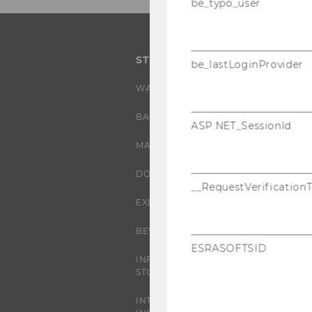
be_typo_user
STUDIUM
be_lastLoginProvider
WARUM WU?
BACHELOR
ASP.NET_SessionId
MASTER
DOKTORAT / PHD
__RequestVerification
EXECUTIVE EDUCATION
BEWERBUNG UND ZULASSUNG
ESRASOFTSID
INFORMATIONEN FÜR
STUDIERENDE
INTERNATIONALE UND