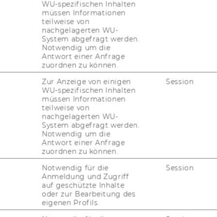
WU-spezifischen Inhalten
müssen Informationen
i­on
teilweise von
nachgelagerten WU-
System abgefragt werden.
Notwendig um die
meet spe­ci­fic busi­ness and re­por­ting re­qui­
Antwort einer Anfrage
zuordnen zu können.
 user to re­port on data from va­rious ap­p­li­
Zur Anzeige von einigen
Session
re­port struc­tu­re which forms the basis for the
WU-spezifischen Inhalten
müssen Informationen
i­ning the re­port, the user works with a struc­
teilweise von
final struc­tu­re of the re­port when the re­port
nachgelagerten WU-
System abgefragt werden.
Notwendig um die
d with sever­al row and co­lumn mo­dels, which
Antwort einer Anfrage
s' to help the user crea­te re­ports quick­ly
zuordnen zu können.
Notwendig für die
Session
001), URL]
Anmeldung und Zugriff
auf geschützte Inhalte
oder zur Bearbeitung des
eigenen Profils.