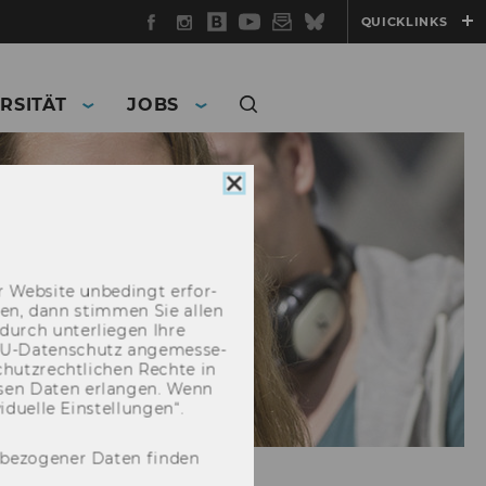
Facebook
Instagram
WU
YouTube
Newsletter
Bluesky
QUICKLINKS
Blog
RSITÄT
JOBS
Cookie
Consent
schließen
 Web­site un­be­dingt er­for­
­cken, dann stim­men Sie allen
durch un­ter­lie­gen Ihre
EU-​Datenschutz an­ge­mes­se­
hutz­recht­li­chen Rech­te in
­sen Daten er­lan­gen. Wenn
u­el­le Ein­stel­lun­gen“.
nbezogener Daten finden