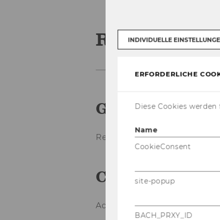
Report Paint
INDIVIDUELLE EINSTELLUNG
ERFORDERLICHE COOK
Ger­man Trans­la
Diese Cookies werden f
Name
Re­port Pain­ter
CookieConsent
Ca­te­go­ry
site-popup
Ac­coun­ting with SAP R/3
BACH_PRXY_ID