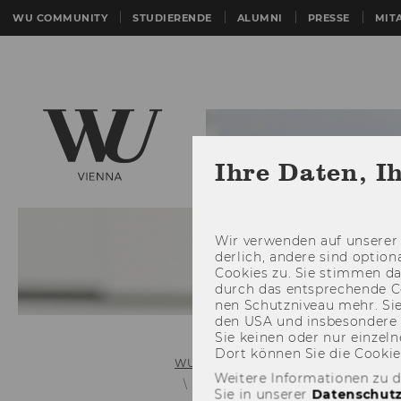
WU COMMUNITY
STUDIERENDE
ALUMNI
PRESSE
MIT
Ihre Daten, I
Wir ver­wen­den auf un­se­rer 
der­lich, an­de­re sind op­tio
Coo­kies zu. Sie stim­men 
durch das ent­spre­chen­de C
nen Schutz­ni­veau mehr. Sie 
den USA und ins­be­son­de­r
Sie kei­nen oder nur ein­zel­ne
Dort kön­nen Sie die Coo­kies i
WU (Wirtschaftsuniversität Wien)
Weitere Informationen zu 
R - 19 Entries
Report Painter
Sie in unserer
Datenschutz