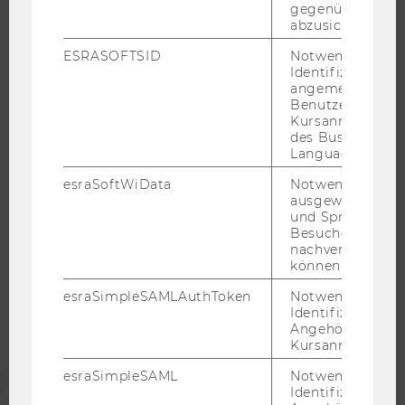
gegenüber Angri
RESEARCH CAREER
abzusichern.
WELCOME SERVICES
ESRASOFTSID
Notwendig zur
JOBS MIT WU-STUDIUM
Identifizierung 
angemeldeten
KARRIEREKONTAKTE AN DER WU
Benutzers im
KARRIERENETZWERKE AN DER WU
Kursanmeldung
des Business
Language Center
esraSoftWiData
Notwendig um
ausgewählte Sp
WU COMMUNITY
und Sprachkurse
Besuchers
nachverfolgen z
STUDIERENDE
können.
esraSimpleSAMLAuthToken
Notwendig zur
Identifizierung 
ALUMNI
Angehörige/r für
Kursanmeldung.
PRESSE
esraSimpleSAML
Notwendig zur
Identifizierung 