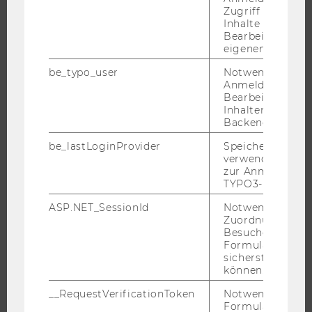
Zugriff auf gesc
UNIVERSITÄT
Inhalte oder zur
Bearbeitung des
eigenen Profils.
ÜBER DIE WU
ORGANISATION
be_typo_user
Notwendig für d
Anmeldung und
WIRTSCHAFT UND GESELLSCHAFT
Bearbeitung von
Inhalten im TYP
CAMPUS
Backend.
NEWS
be_lastLoginProvider
Speichert die zul
EVENTS ARCHIV
verwendete Met
EVENTS
zur Anmeldung f
TYPO3-Backend.
WU FOUNDATION
ASP.NET_SessionId
Notwendig, um 
Zuordnung von
Besucher zu
Formulareingab
JOBS
sicherstellen zu
können.
JOBS
__RequestVerificationToken
Notwendig, um 
JOBPORTAL
Formulareingab