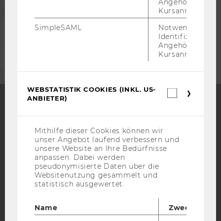
Angehörige/r für
Kursanmeldung.
MITARBEITENDE
SimpleSAML
Notwendig zur
Identifizierung 
UNTERNEHMEN
Angehörige/r für
Kursanmeldung.
WEBSTATISTIK COOKIES (INKL. US-
Webstatis
ANBIETER)
Cookies
(inkl.
Facebook
Instagram
Blog
US-
Anbieter)
Mithilfe dieser Cookies können wir
unser Angebot laufend verbessern und
unsere Website an Ihre Bedürfnisse
YouTube
anpassen. Dabei werden
Newsletter
Bluesky
pseudonymisierte Daten über die
Websitenutzung gesammelt und
statistisch ausgewertet.
Name
Zweck
IMPRESSUM