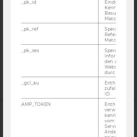
_pk_id
Eindeutige
BARRIEREFREIHEITSERKLÄRUNG WEBSEITE
Kennzeichnun
Besuchers du
DATENSCHUTZERKLÄRUNG
Matomo.
DATENSCHUTZERKLÄRUNG SOCIAL MEDIA
_pk_ref
Speicherung 
Referrers dur
DATENSCHUTZERKLÄRUNG
Matomo.
STUDIENBEWERBER*INNEN UND STUDIERENDE
_pk_ses
COOKIE EINSTELLUNGEN
Speicherung 
Informatione
den aktuellen
Barrierefreiheitserklärung
Webseitenbe
durch Matom
Webseite
_gcl_au
Enthält eine
zufallsgenerie
ID.
AMP_TOKEN
Enthält ein To
verwendet we
kann, um eine
ACCREDITED BY:
vom AMP-Clie
Service abzur
EQUIS
AACSB
Andere mögli