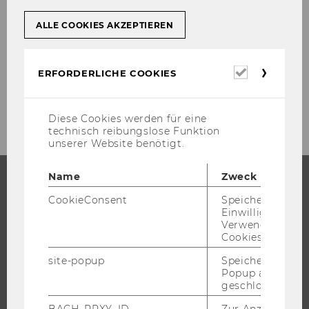
that takes all dates into ac­count.
ALLE COOKIES AKZEPTIEREN
[vgl. www.sa­p­in­fo.net/glos­sa­ry (6.01.2002), URL]
Erforderl
ERFORDERLICHE COOKIES
Cookies
Diese Cookies werden für eine
technisch reibungslose Funktion
unserer Website benötigt.
Name
Zweck
CookieConsent
Speichert Ihre
STUDIUM
Einwilligung zur
Verwendung vo
WARUM WU?
Cookies.
BACHELOR
site-popup
Speichert ob ein
MASTER
Popup ausgefüll
geschlossen wur
DOKTORAT / PHD
BACH_PRXY_ID
Zur Anzeige von