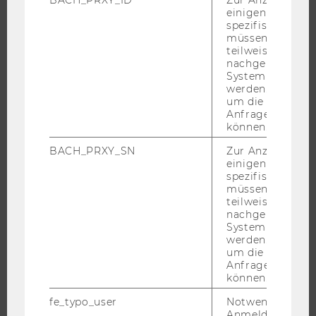
EXECUTIVE EDUCATION
einigen WU-
BEWERBUNG UND ZULASSUNG
spezifischen Inh
müssen Informa
INFORMATIONEN FÜR STUDIERENDE
teilweise von
INTERNATIONALE UND INCOMING EXCHANGE STUDIERENDE
nachgelagerten
System abgefra
ANGEBOTE FÜR SCHULEN UND STUDIENINTERESSIERTE
werden. Notwen
um die Antwort 
STUDENT CLUBS
Anfrage zuordne
können.
BACH_PRXY_SN
Zur Anzeige von
einigen WU-
FORSCHUNG
spezifischen Inh
müssen Informa
FORSCHUNGSPORTAL
teilweise von
nachgelagerten
FORSCHENDE
System abgefra
IMPACT DER FORSCHUNG
werden. Notwen
um die Antwort 
ORGANISATION DER FORSCHUNG
Anfrage zuordne
FORSCHUNGSINFRASTRUKTUR
können.
fe_typo_user
Notwendig für d
Anmeldung und