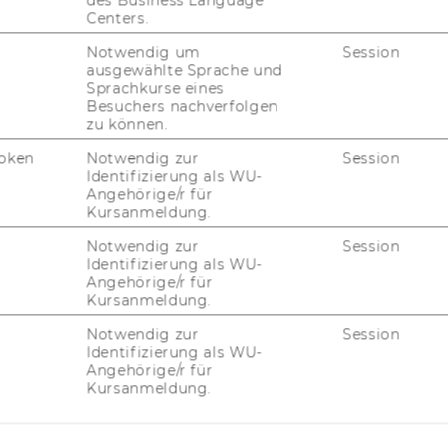
des Business Language
Centers.
FORSCHUNG
Notwendig um
Session
WU
ausgewählte Sprache und
FORSCHUNGSPORTAL
Sprachkurse eines
Besuchers nachverfolgen
ST
FORSCHENDE
zu können.
IMPACT DER FORSCHUNG
oken
Notwendig zur
Session
AL
Identifizierung als WU-
Angehörige/r für
ORGANISATION DER
Kursanmeldung.
FORSCHUNG
PR
Notwendig zur
Session
FORSCHUNGSINFRASTRUKTUR
Identifizierung als WU-
Angehörige/r für
MI
Kursanmeldung.
Notwendig zur
Session
Identifizierung als WU-
UN
Angehörige/r für
Kursanmeldung.