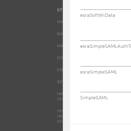
STUDIUM
esraSoftWiData
WARUM WU?
BACHELOR
MASTER
esraSimpleSAMLAuthT
DOKTORAT / PHD
EXECUTIVE EDUCATION
esraSimpleSAML
BEWERBUNG UND ZULASSUNG
INFORMATIONEN FÜR
SimpleSAML
STUDIERENDE
INTERNATIONALE UND
INCOMING EXCHANGE
STUDIERENDE