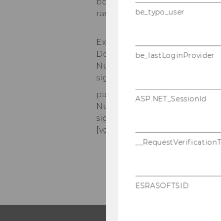
both of whom must en­su­re tha
be_typo_user
range in­ter­val.
Examp­le:
Do­mestic busi­ness part­ners:
be_lastLoginProvider
Num­ber range 01, num­ber range
sign­ment For­eign busi­ness
part­ners:
ASP.NET_SessionId
Num­ber range 02, num­ber range
sign­ment
[vgl. www.sa­p­in­fo.net (4.1.200
__RequestVerification
ESRASOFTSID