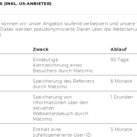
 (INKL. US-ANBIETER)
s können wir unser Angebot laufend verbessern und unsere 
. Dabei werden pseudonymisierte Daten über die Website
t.
Zweck
Ablauf
JOBS
Eindeutige
30 Tage
JOBS
Kennzeichnung eines
Besuchers durch Matomo.
JOBPORTAL
Speicherung des Referrers
6 Monate
durch Matomo.
RESEARCH CAREER
Speicherung von
1 Stunden
WELCOME SERVICES
Informationen über den
aktuellen
Webseitenbesuch durch
JOBS MIT WU-STUDIUM
Matomo.
KARRIEREKONTAKTE AN DER
Enthält eine
3 Monate
WU
zufallsgenerierte User-ID.