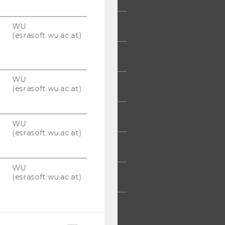
WU
 COMMUNITY
(esrasoft.wu.ac.at)
UDIERENDE
WU
UMNI
(esrasoft.wu.ac.at)
ESSE
WU
(esrasoft.wu.ac.at)
TARBEITENDE
WU
(esrasoft.wu.ac.at)
TERNEHMEN