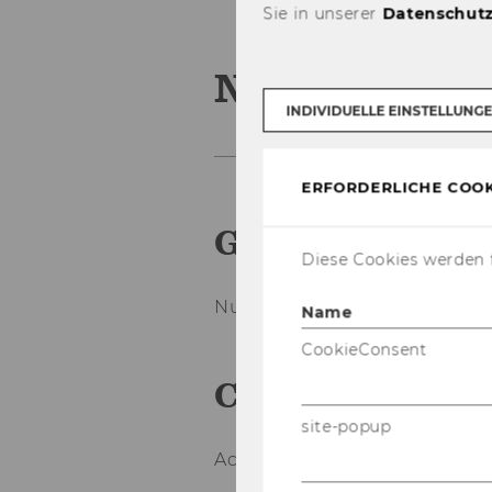
Sie in unserer
Datenschutz
Number Ran
INDIVIDUELLE EINSTELLUNG
ERFORDERLICHE COOK
Ger­man Trans­la
Diese Cookies werden f
Num­mern­kreis
Name
CookieConsent
Ca­te­go­ry
site-popup
Ac­coun­ting with SAP R/3