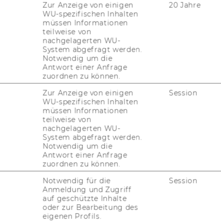
Zur Anzeige von einigen
20 Jahre
WU-spezifischen Inhalten
i­on
müssen Informationen
teilweise von
nachgelagerten WU-
System abgefragt werden.
as­sign to busi­ness ob­jects - or their sub-​
Notwendig um die
amp­les of such ob­jects are busi­ness part­
Antwort einer Anfrage
zuordnen zu können.
s­ting do­cu­ments and ma­te­ri­als.
r more num­ber range in­ter­vals and a num­
Zur Anzeige von einigen
Session
WU-spezifischen Inhalten
müssen Informationen
r as­sign­ment:
teilweise von
nachgelagerten WU-
System abgefragt werden.
Notwendig um die
Antwort einer Anfrage
 R/3 Sys­tem au­to­ma­ti­cal­ly as­signs a se­
zuordnen zu können.
n the re­le­vant num­ber range in­ter­val.
Notwendig für die
Session
Anmeldung und Zugriff
auf geschützte Inhalte
oder zur Bearbeitung des
si­gned by the user or by an ex­ter­nal sys­tem,
eigenen Profils.