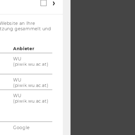
Webstatistik
Cookies
(inkl.
US-
Website an Ihre
Anbieter)
nutzung gesammelt und
Anbieter
WU
(piwik.wu.ac.at)
WU
(piwik.wu.ac.at)
WU
(piwik.wu.ac.at)
Google