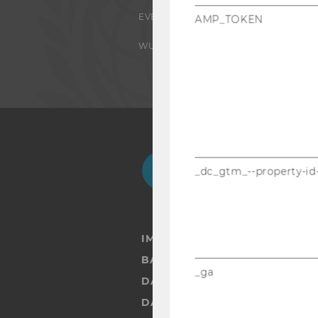
EVENTS
AMP_TOKEN
WU FOUNDATION
Facebook
Instagram
Blog
Yo
_dc_gtm_--property-id
IMPRESSUM
BARRIEREFREIHEITSERKLÄRUN
_ga
DATENSCHUTZERKLÄRUNG
DATENSCHUTZERKLÄRUNG SOC