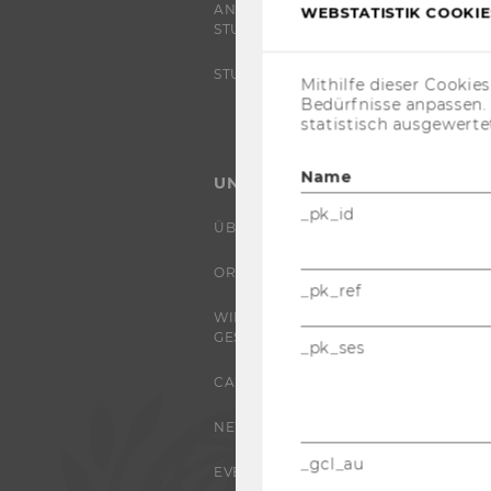
ANGEBOTE FÜR SCHULEN UND
WEBSTATISTIK COOKIES
STUDIENINTERESSIERTE
STUDENT CLUBS
Mithilfe dieser Cookie
Bedürfnisse anpassen
statistisch ausgewerte
Name
UNIVERSITÄT
_pk_id
ÜBER DIE WU
ORGANISATION
_pk_ref
WIRTSCHAFT UND
GESELLSCHAFT
_pk_ses
CAMPUS
NEWS
_gcl_au
EVENTS ARCHIV