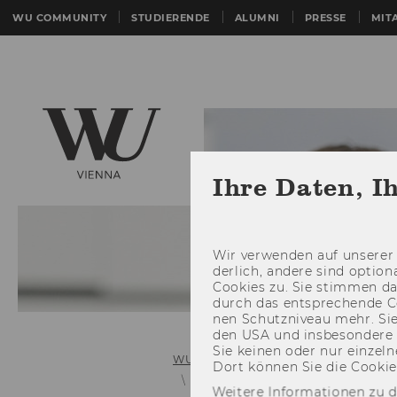
WU COMMUNITY
STUDIERENDE
ALUMNI
PRESSE
MIT
Ihre Daten, I
Wir ver­wen­den auf un­se­rer 
der­lich, an­de­re sind op­tio
Coo­kies zu. Sie stim­men 
durch das ent­spre­chen­de C
nen Schutz­ni­veau mehr. Sie 
den USA und ins­be­son­de­r
Sie kei­nen oder nur ein­zel­ne
WU (Wirtschaftsuniversität Wien)
Dort kön­nen Sie die Coo­kies i
N - 11 Entries
Number Ranges
Weitere Informationen zu 