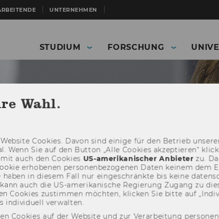
ARBEITENDE
UNTERNEHMEN
STUDIUM
FORSCHUNG
UNIVE
hre Wahl.
Web­site Coo­kies. Davon sind ei­ni­ge für den Be­trieb un­se­rer
­nal. Wenn Sie auf den But­ton „Alle Coo­kies ak­zep­tie­ren“ kli
damit auch den Coo­kies
US-​amerikanischer An­bie­ter
zu. Da­
oo­kie er­ho­be­nen per­so­nen­be­zo­ge­nen Daten kei­nem dem 
haben in die­sem Fall nur ein­ge­schränk­te bis keine da­ten­sc
e kann auch die US-​amerikanische Re­gie­rung Zu­gang zu die
n Coo­kies zu­stim­men möch­ten, kli­cken Sie bitte auf „In­di­vi­d
ERP - Enterprise and Resource Management
Glossary
n­di­vi­du­ell ver­wal­ten.
den Cookies auf der Website und zur Verarbeitung persone