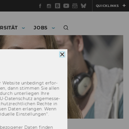
Facebook
Instagram
WU
YouTube
Newsletter
Bluesky
QUICKLINKS
Blog
RSITÄT
JOBS
Cookie
Consent
schließen
 Web­site un­be­dingt er­for­
­cken, dann stim­men Sie allen
durch un­ter­lie­gen Ihre
EU-​Datenschutz an­ge­mes­se­
hutz­recht­li­chen Rech­te in
­sen Daten er­lan­gen. Wenn
u­el­le Ein­stel­lun­gen“.
nbezogener Daten finden