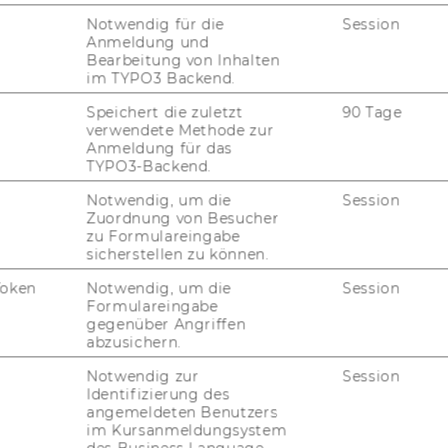
t the num­ber lies in the re­le­vant num­ber
Notwendig für die
Session
Anmeldung und
Bearbeitung von Inhalten
im TYPO3 Backend.
Speichert die zuletzt
90 Tage
verwendete Methode zur
 in­ter­val 100,000 - 199,999, in­ter­nal as­
Anmeldung für das
TYPO3-Backend.
Notwendig, um die
Session
 in­ter­val 200,000 - 299,999, ex­ter­nal as­
Zuordnung von Besucher
zu Formulareingabe
sicherstellen zu können.
2), URL]
Token
Notwendig, um die
Session
Formulareingabe
gegenüber Angriffen
abzusichern.
Notwendig zur
Session
Identifizierung des
angemeldeten Benutzers
im Kursanmeldungsystem