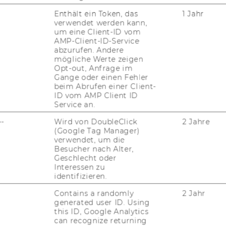
KARRIERENETZWERKE AN DER
Enthält ein Token, das
1 Jahr
WU
verwendet werden kann,
um eine Client-ID vom
AMP-Client-ID-Service
abzurufen. Andere
mögliche Werte zeigen
Opt-out, Anfrage im
Gange oder einen Fehler
beim Abrufen einer Client-
ID vom AMP Client ID
Service an.
uTube
Newsletter
Bluesky
ACCREDITED B
--
Wird von DoubleClick
2 Jahre
(Google Tag Manager)
EQUIS
AAC
verwendet, um die
Besucher nach Alter,
Geschlecht oder
Interessen zu
identifizieren.
G WEBSEITE
Contains a randomly
2 Jahr
generated user ID. Using
this ID, Google Analytics
IAL MEDIA
can recognize returning