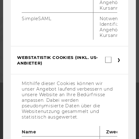
ALUMNI
Angehörige/r für
Kursanmeldung.
SimpleSAML
Notwendig zur
PRESSE
Identifizierung 
Angehörige/r für
Kursanmeldung.
MITARBEITENDE
UNTERNEHMEN
WEBSTATISTIK COOKIES (INKL. US-
Webstatis
ANBIETER)
Cookies
(inkl.
US-
Anbieter)
Mithilfe dieser Cookies können wir
unser Angebot laufend verbessern und
unsere Website an Ihre Bedürfnisse
anpassen. Dabei werden
Facebook
Instagram
Blog
pseudonymisierte Daten über die
Websitenutzung gesammelt und
statistisch ausgewertet.
YouTube
Newsletter
Bluesky
Name
Zweck