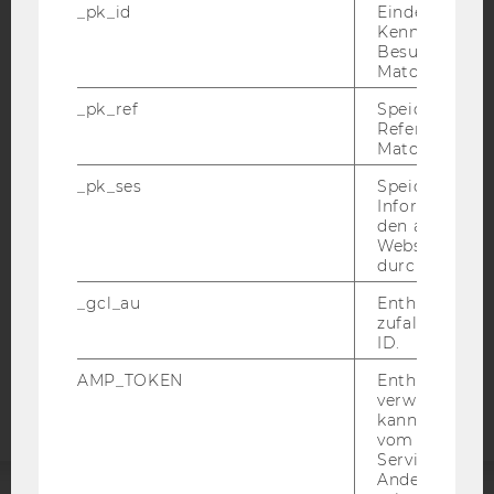
_pk_id
Eindeutige
Kennzeichnun
Besuchers du
Matomo.
IMPRESSUM
_pk_ref
Speicherung 
Referrers dur
BARRIEREFREIHEITSERKLÄRUNG WEBSEITE
Matomo.
DATENSCHUTZERKLÄRUNG
_pk_ses
Speicherung 
DATENSCHUTZERKLÄRUNG SOCIAL MEDIA
Informatione
den aktuellen
DATENSCHUTZERKLÄRUNG
Webseitenbe
STUDIENBEWERBER*INNEN UND STUDIERENDE
durch Matom
COOKIE EINSTELLUNGEN
_gcl_au
Enthält eine
zufallsgenerie
Barrierefreiheitserklärung
ID.
Webseite
AMP_TOKEN
Enthält ein To
verwendet we
kann, um eine
vom AMP-Clie
Service abzur
Andere mögli