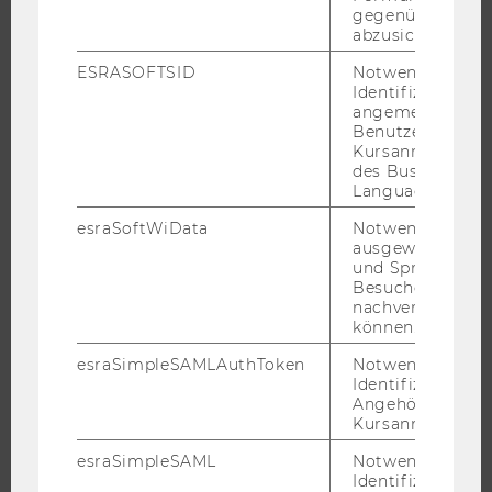
JOBS
gegenüber Angri
abzusichern.
JOBS
ESRASOFTSID
Notwendig zur
JOBPORTAL
Identifizierung 
angemeldeten
RESEARCH CAREER
Benutzers im
WELCOME SERVICES
Kursanmeldung
des Business
JOBS MIT WU-STUDIUM
Language Center
KARRIEREKONTAKTE AN DER WU
esraSoftWiData
Notwendig um
KARRIERENETZWERKE AN DER WU
ausgewählte Sp
und Sprachkurse
Besuchers
nachverfolgen z
können.
WU COMMUNITY
esraSimpleSAMLAuthToken
Notwendig zur
Identifizierung 
Angehörige/r für
Kursanmeldung.
STUDIERENDE
esraSimpleSAML
Notwendig zur
Identifizierung 