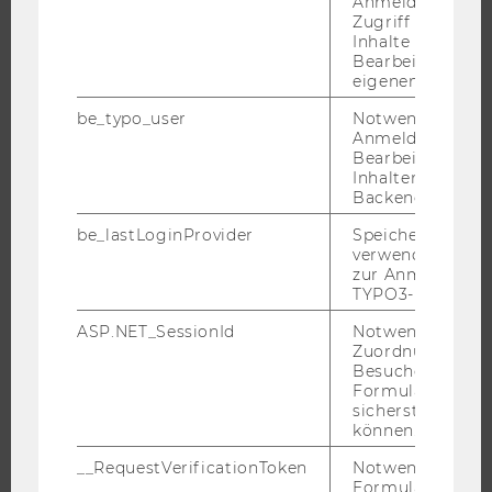
Anmeldung und
ORGANISATION DER FORSCHUNG
Zugriff auf gesc
Inhalte oder zur
FORSCHUNGSINFRASTRUKTUR
Bearbeitung des
eigenen Profils.
be_typo_user
Notwendig für d
UNIVERSITÄT
Anmeldung und
Bearbeitung von
Inhalten im TYP
ÜBER DIE WU
Backend.
ORGANISATION
be_lastLoginProvider
Speichert die zul
WIRTSCHAFT UND GESELLSCHAFT
verwendete Met
zur Anmeldung f
CAMPUS
TYPO3-Backend.
NEWS
ASP.NET_SessionId
Notwendig, um 
EVENTS ARCHIV
Zuordnung von
Besucher zu
EVENTS
Formulareingab
WU FOUNDATION
sicherstellen zu
können.
__RequestVerificationToken
Notwendig, um 
Formulareingab