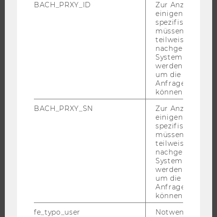
BACH_PRXY_ID
Zur Anzeige von
einigen WU-
spezifischen Inh
STUDIUM
müssen Informa
teilweise von
nachgelagerten
WARUM WU?
System abgefra
BACHELOR
werden. Notwen
um die Antwort 
MASTER
Anfrage zuordne
DOKTORAT / PHD
können.
EXECUTIVE EDUCATION
BACH_PRXY_SN
Zur Anzeige von
einigen WU-
BEWERBUNG UND ZULASSUNG
spezifischen Inh
INFORMATIONEN FÜR STUDIERENDE
müssen Informa
teilweise von
INTERNATIONALE UND INCOMING EXCHANGE STUDIERENDE
nachgelagerten
System abgefra
ANGEBOTE FÜR SCHULEN UND STUDIENINTERESSIERTE
werden. Notwen
STUDENT CLUBS
um die Antwort 
Anfrage zuordne
können.
fe_typo_user
Notwendig für d