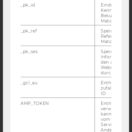
Facebook
Instagram
Blog
_pk_id
Eindeutige
Kennzeichnun
Besuchers du
Matomo.
YouTube
Newsletter
Bluesky
_pk_ref
Speicherung 
Referrers dur
Matomo.
_pk_ses
Speicherung 
Informatione
IMPRESSUM
den aktuellen
Webseitenbe
BARRIEREFREIHEITSERKLÄRUNG WEBSEITE
durch Matom
DATENSCHUTZERKLÄRUNG
_gcl_au
Enthält eine
zufallsgenerie
DATENSCHUTZERKLÄRUNG SOCIAL MEDIA
ID.
DATENSCHUTZERKLÄRUNG
STUDIENBEWERBER*INNEN UND STUDIERENDE
AMP_TOKEN
Enthält ein To
verwendet we
COOKIE EINSTELLUNGEN
kann, um eine
vom AMP-Clie
Service abzur
Barrierefreiheitserklärung
Andere mögli