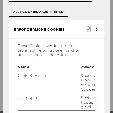
ex­pen­ditu­res and pay­roll dis­tri­bu­ti­on be­ne­fi­
ting more than one di­rect cost cen­ter are char­
ALLE COOKIES AKZEPTIEREN
ged in­iti­al­ly to an in­di­rect cost for sub­se­quent
al­lo­ca­ti­on to ap­pro­pria­te di­rect cost cen­ters.
Erforderl
ERFORDERLICHE COOKIES
For the pur­po­se of cost al­lo­ca­ti­on, cost ele­
Cookies
ments in­clu­de per­son­nel, equip­ment, soft­ware,
sup­plies, con­trac­tu­al ser­vices and space oc­cup­
Diese Cookies werden für eine
an­cy. All of these ele­ments are in­clu­ded in rate
technisch reibungslose Funktion
de­ter­mi­na­ti­on.
unserer Website benötigt.
[vgl.
www.ims.state.ne.us/ims­ma­nu­al/cdps­
me.htm
(8.1.2002), URL]
Name
Zweck
CookieConsent
Speichert Ihre
Einwilligung zur
Verwendung vo
Cookies.
site-popup
Speichert ob ein
Popup ausgefüll
geschlossen wur