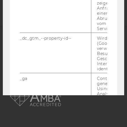
Webseite
zeigen Opt-ou
Anfrage im G
einen Fehler 
Abrufen einer
vom AMP Clie
Service an.
_dc_gtm_--property-id--
Wird von Dou
ACCREDITED BY:
(Google Tag 
verwendet, u
EQUIS
AACSB
Besucher nach
Geschlecht o
Interessen zu
identifizieren.
_ga
Contains a r
generated use
AMBA
Using this ID
Analytics can
returning use
website and 
data from pre
visits.
_gat_gtag
Certain data i