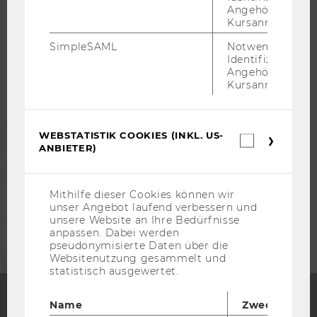
WU COMMUNITY
Angehörige/r für
Kursanmeldung.
STUDIERENDE
SimpleSAML
Notwendig zur
Identifizierung 
Angehörige/r für
Kursanmeldung.
ALUMNI
PRESSE
WEBSTATISTIK COOKIES (INKL. US-
Webstatis
ANBIETER)
Cookies
(inkl.
MITARBEITENDE
US-
Anbieter)
Mithilfe dieser Cookies können wir
unser Angebot laufend verbessern und
UNTERNEHMEN
unsere Website an Ihre Bedürfnisse
anpassen. Dabei werden
pseudonymisierte Daten über die
Websitenutzung gesammelt und
statistisch ausgewertet.
Name
Zweck