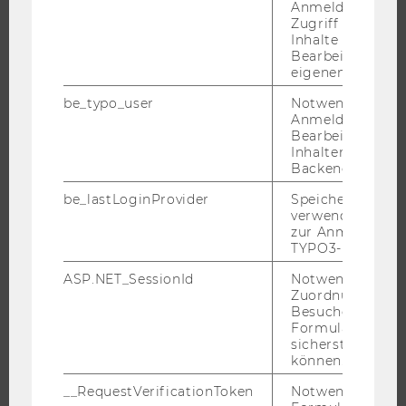
FORSCHUNG
Anmeldung und
Zugriff auf gesc
FORSCHUNGSPORTAL
Inhalte oder zur
Bearbeitung des
FORSCHENDE
eigenen Profils.
IMPACT DER FORSCHUNG
be_typo_user
Notwendig für d
ORGANISATION DER FORSCHUNG
Anmeldung und
Bearbeitung von
FORSCHUNGSINFRASTRUKTUR
Inhalten im TYP
Backend.
be_lastLoginProvider
Speichert die zul
verwendete Met
UNIVERSITÄT
zur Anmeldung f
TYPO3-Backend.
ÜBER DIE WU
ASP.NET_SessionId
Notwendig, um 
ORGANISATION
Zuordnung von
Besucher zu
WIRTSCHAFT UND GESELLSCHAFT
Formulareingab
CAMPUS
sicherstellen zu
können.
NEWS
EVENTS ARCHIV
__RequestVerificationToken
Notwendig, um 