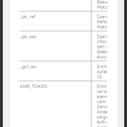
IMPRESSUM
Besuchers du
Matomo.
BARRIEREFREIHEITSERKLÄRUNG WEBSEITE
_pk_ref
Speicherung 
DATENSCHUTZERKLÄRUNG
Referrers dur
DATENSCHUTZERKLÄRUNG SOCIAL MEDIA
Matomo.
DATENSCHUTZERKLÄRUNG
_pk_ses
Speicherung 
STUDIENBEWERBER*INNEN UND STUDIERENDE
Informatione
den aktuellen
COOKIE EINSTELLUNGEN
Webseitenbe
durch Matom
Barrierefreiheitserklärung
_gcl_au
Enthält eine
Webseite
zufallsgenerie
ID.
AMP_TOKEN
Enthält ein To
verwendet we
kann, um eine
vom AMP-Clie
Service abzur
ACCREDITED BY:
Andere mögli
zeigen Opt-ou
EQUIS
AACSB
Anfrage im G