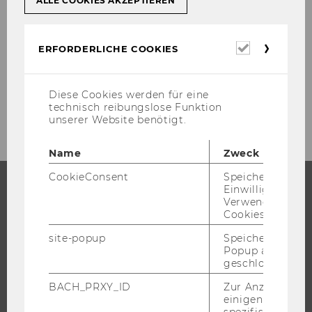
ALLE COOKIES AKZEPTIEREN
arch/ras/88600/88697/88697.html
, Sup­ply
Chain Ma­nage­ment Glos­sa­ry 1.0 (23.05.2000),
URL]
Erforderl
ERFORDERLICHE COOKIES
Cookies
Diese Cookies werden für eine
technisch reibungslose Funktion
unserer Website benötigt.
Name
Zweck
CookieConsent
Speichert Ihre
Einwilligung zur
Verwendung vo
STUDIUM
Cookies.
WARUM WU?
site-popup
Speichert ob ein
Popup ausgefüll
BACHELOR
geschlossen wur
MASTER
BACH_PRXY_ID
Zur Anzeige von
DOKTORAT / PHD
einigen WU-
spezifischen Inh