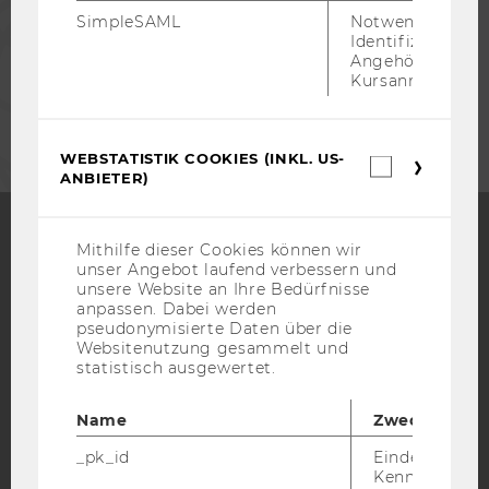
SimpleSAML
Notwendig zur
MITARBEITENDE
Identifizierung 
Angehörige/r für
Kursanmeldung.
UNTERNEHMEN
WEBSTATISTIK COOKIES (INKL. US-
Webstatis
ANBIETER)
Cookies
(inkl.
US-
Anbieter)
Mithilfe dieser Cookies können wir
Facebook
Instagram
Blog
unser Angebot laufend verbessern und
unsere Website an Ihre Bedürfnisse
anpassen. Dabei werden
pseudonymisierte Daten über die
Websitenutzung gesammelt und
YouTube
Newsletter
Bluesky
statistisch ausgewertet.
Name
Zweck
_pk_id
Eindeutige
Kennzeichnun