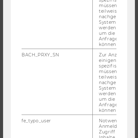
EXECUTIVE EDUCATION
müssen Informa
teilweise von
BEWERBUNG UND ZULASSUNG
nachgelagerten
INFORMATIONEN FÜR STUDIERENDE
System abgefra
werden. Notwen
INTERNATIONALE UND INCOMING EXCHANGE STUDIERENDE
um die Antwort 
ANGEBOTE FÜR SCHULEN UND STUDIENINTERESSIERTE
Anfrage zuordne
können.
STUDENT CLUBS
BACH_PRXY_SN
Zur Anzeige von
einigen WU-
spezifischen Inh
müssen Informa
FORSCHUNG
teilweise von
nachgelagerten
FORSCHUNGSPORTAL
System abgefra
werden. Notwen
FORSCHENDE
um die Antwort 
IMPACT DER FORSCHUNG
Anfrage zuordne
können.
ORGANISATION DER FORSCHUNG
fe_typo_user
Notwendig für d
FORSCHUNGSINFRASTRUKTUR
Anmeldung und
Zugriff auf gesc
Inhalte oder zur