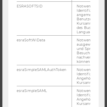
RESEARCH CAREER
ESRASOFTSID
Notwendig zur
Identifizierung 
WELCOME SERVICES
angemeldeten
JOBS MIT WU-STUDIUM
Benutzers im
Kursanmeldung
KARRIEREKONTAKTE AN DER WU
des Business
KARRIERENETZWERKE AN DER WU
Language Center
esraSoftWiData
Notwendig um
ausgewählte Sp
und Sprachkurse
Besuchers
WU COMMUNITY
nachverfolgen z
können.
esraSimpleSAMLAuthToken
Notwendig zur
STUDIERENDE
Identifizierung 
Angehörige/r für
Kursanmeldung.
ALUMNI
esraSimpleSAML
Notwendig zur
Identifizierung 
Angehörige/r für
PRESSE
Kursanmeldung.