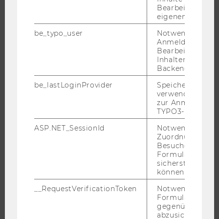
Bearbeitung des
eigenen Profils.
UNIVERSITÄT
be_typo_user
Notwendig für d
ÜBER DIE WU
Anmeldung und
Bearbeitung von
ORGANISATION
Inhalten im TYP
WIRTSCHAFT UND GESELLSCHAFT
Backend.
CAMPUS
be_lastLoginProvider
Speichert die zul
verwendete Met
NEWS
zur Anmeldung f
EVENTS ARCHIV
TYPO3-Backend.
EVENTS
ASP.NET_SessionId
Notwendig, um 
WU FOUNDATION
Zuordnung von
Besucher zu
Formulareingab
sicherstellen zu
können.
JOBS
__RequestVerificationToken
Notwendig, um 
Formulareingab
JOBS
gegenüber Angri
JOBPORTAL
abzusichern.