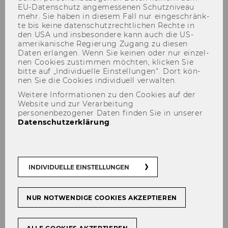
Scheduling
EU-​Datenschutz an­ge­mes­se­nen Schutz­ni­veau
mehr. Sie haben in die­sem Fall nur ein­ge­schränk­
te bis keine da­ten­schutz­recht­li­chen Rech­te in
den USA und ins­be­son­de­re kann auch die US-​
amerikanische Re­gie­rung Zu­gang zu die­sen
Ger­man Trans­la­ti­on
Daten er­lan­gen. Wenn Sie kei­nen oder nur ein­zel­
nen Coo­kies zu­stim­men möch­ten, kli­cken Sie
bitte auf „In­di­vi­du­el­le Ein­stel­lun­gen“. Dort kön­
Einsatz-​ und Ab­lauf­pla­nung
nen Sie die Coo­kies in­di­vi­du­ell ver­wal­ten.
Weitere Informationen zu den Cookies auf der
Website und zur Verarbeitung
Ca­te­go­ry
personenbezogener Daten finden Sie in unserer
Datenschutzerklärung
.
Sup­ply Chain Ma­nage­ment
INDIVIDUELLE EINSTELLUNGEN
Short De­scrip­ti­on
Spe­ci­fi­ca­ti­ons on how to de­ploy avail­able sup­
NUR NOTWENDIGE COOKIES AKZEPTIEREN
plies to sa­tis­fy de­mand re­qui­re­ments.
[vgl.
academic1.csuo­hio.edu/gart­ner/re­se­