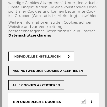
wen­di­ge Coo­kies Ak­zep­tie­ren“. Unter „In­di­vi­du­el­le
Ein­stel­lun­gen“ fin­den Sie eine voll­stän­di­ge Über­
sicht aller Coo­kies und kön­nen be­stimm­te Coo­
kie Grup­pen (Web­sta­tis­tik, Mar­ke­ting) aus­wäh­len.
Weitere Informationen zu den Cookies auf der
Website und zur Verarbeitung
personenbezogener Daten finden Sie in unserer
Datenschutzerklärung
.
INDIVIDUELLE EINSTELLUNGEN
NUR NOTWENDIGE COOKIES AKZEPTIEREN
Andreas Havelka
ALLE COOKIES AKZEPTIEREN
WU
andreas.havelka@wu.ac.at
Erforderl
ERFORDERLICHE COOKIES
Cookies