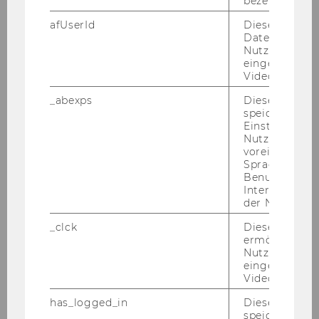
bezeichnete 
afUserId
Dieses Cooki
Daten von
Nutzer*innen,
eingebettete
Videos intera
_abexps
Dieses Cooki
speichert get
Einstellungen
Nutzer*in, zB.
voreingestell
Sprache, Regi
Benutzernam
Interaktionsd
der Nutzer*in
Hajnalka Szűcs
_clck
Dieses Cooki
ermöglicht di
KTI
Nutzung des
eingebettete
szucs.hajnalka@kti.hu
Video Players
has_logged_in
Dieses Cooki
speichert