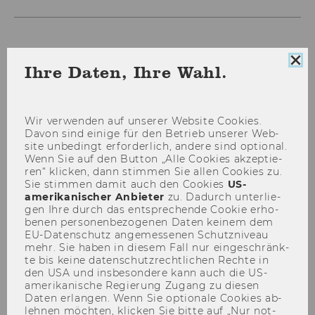
Coo
Ihre Daten, Ihre Wahl.
Con
sch
Wir ver­wen­den auf un­se­rer Web­site Coo­kies.
Davon sind ei­ni­ge für den Be­trieb un­se­rer Web­
site un­be­dingt er­for­der­lich, an­de­re sind op­tio­nal.
Wenn Sie auf den But­ton „Alle Coo­kies ak­zep­tie­
ren“ kli­cken, dann stim­men Sie allen Coo­kies zu.
Sie stim­men damit auch den Coo­kies
US-​
amerikanischer An­bie­ter
zu. Da­durch un­ter­lie­
gen Ihre durch das ent­spre­chen­de Coo­kie er­ho­
be­nen per­so­nen­be­zo­ge­nen Daten kei­nem dem
Gábor Albert
EU-​Datenschutz an­ge­mes­se­nen Schutz­ni­veau
mehr. Sie haben in die­sem Fall nur ein­ge­schränk­
te bis keine da­ten­schutz­recht­li­chen Rech­te in
KTI
den USA und ins­be­son­de­re kann auch die US-​
amerikanische Re­gie­rung Zu­gang zu die­sen
albert.gabor@kti.hu
Daten er­lan­gen. Wenn Sie op­tio­na­le Coo­kies ab­
leh­nen möch­ten, kli­cken Sie bitte auf „Nur not­