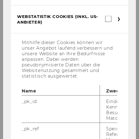
WEBSTATISTIK COOKIES (INKL. US-
Webstatis
ANBIETER)
Cookies
(inkl.
US-
Anbieter)
Mithilfe dieser Cookies können wir
unser Angebot laufend verbessern und
unsere Website an Ihre Bedürfnisse
anpassen. Dabei werden
pseudonymisierte Daten über die
Websitenutzung gesammelt und
statistisch ausgewertet.
Name
Zweck
András Németh
_pk_id
Eindeutige
Kennzeichnun
KTI
Besuchers du
Matomo.
nemeth.andras@kti.hu
_pk_ref
Speicherung 
Referrers dur