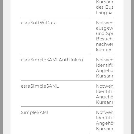
Kursanmeldung
des Business
Language Center
esraSoftWiData
Notwendig um
ausgewählte Sp
und Sprachkurse
Besuchers
nachverfolgen z
können.
esraSimpleSAMLAuthToken
Notwendig zur
Identifizierung 
Angehörige/r für
Kursanmeldung.
esraSimpleSAML
Notwendig zur
Identifizierung 
Thomas Macoun
Angehörige/r für
Kursanmeldung.
TU
SimpleSAML
Notwendig zur
Identifizierung 
thomas.macoun@ivv.tuwien.ac.at
Angehörige/r für
Kursanmeldung.