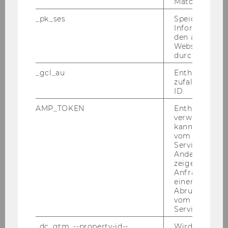
Matomo.
_pk_ses
Speicherung 
Informatione
den aktuellen
Webseitenbe
durch Matom
_gcl_au
Enthält eine
zufallsgenerie
ID.
AMP_TOKEN
Enthält ein To
verwendet we
kann, um eine
vom AMP-Clie
Service abzur
Andere mögli
Stefanie Peer
zeigen Opt-ou
Anfrage im G
einen Fehler 
WU
Abrufen einer
vom AMP Clie
stefanie.peer@wu.ac.at
Service an.
_dc_gtm_--property-id--
Wird von Dou