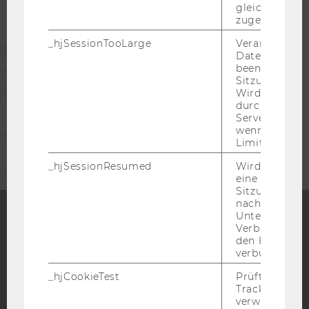
ALUMNI
gleichen Sitz
zugeordnet w
_hjSessionTooLarge
Veranlasst Hot
PRESSE
Datenerfassu
beenden, wen
Sitzung zu vie
MITARBEITENDE
Wird automat
durch ein Sig
Servers best
wenn die Sitz
UNTERNEHMEN
Limit überschr
_hjSessionResumed
Wird gesetzt,
eine
Sitzung/Aufz
nach einer
Unterbrechun
Verbindung w
Facebook
Instagram
Blog
den Hotjar-Se
verbunden wir
_hjCookieTest
Prüft, ob der 
Tracking Cod
YouTube
Newsletter
Bluesky
verwenden ka