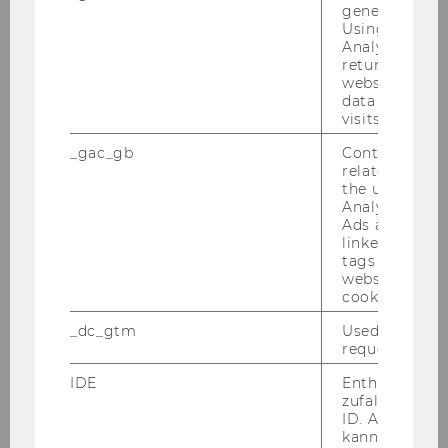
generated use
Using this ID
Analytics can
returning use
website and 
data from pre
visits.
_gac_gb
Contains cam
related infor
the user. If G
Analytics and
Ads accounts 
linked, the co
tags on the G
website read 
cookie.
Takeru Shibayama
_dc_gtm
Used to throt
request rate.
TU
IDE
Enthält eine
takeru.shibayama@tuwien.ac.at
zufallsgenerie
ID. Anhand di
kann Google 