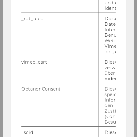
und einen per
Identifikatio
_rdt_uuid
Dieses Cooki
Daten über di
Interaktionen
Projekt EMAH
Benutzer*inne
Websites, auf
Vimeo-Video
eingebettet is
Projektbeschreibung
vimeo_cart
Dieses Cookie
verwendet, u
Forschungstätigkeit
überprüfen, wi
Video abgespi
News
OptanonConsent
Dieses Cooki
speichert
Informatione
Projektteam
den
Zustimmungs
(Consent) ein
Kontakt
Besuchers.
_scid
Dieses Cookie
EMAH - English Version