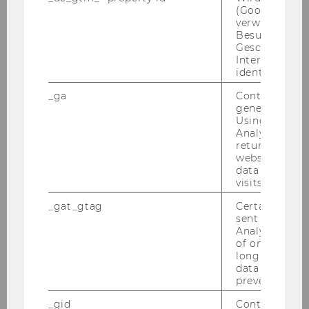
(Google Tag 
verwendet, u
Besucher nach
Geschlecht o
Interessen zu
identifizieren.
_ga
Contains a r
generated use
Using this ID
Analytics can
returning use
website and 
data from pre
visits.
_gat_gtag
Certain data i
Viktor Sérban
sent to Googl
Analytics a 
of once per m
KTI
long as it is s
data transfers
serban.viktor@kti.hu
prevented.
_gid
Contains a r