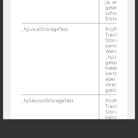
ja, wird ein W
gesetzt. Wird 
sofort nach s
Erstellung ge
_hjLocalStorageTest
Prüft, ob der 
IMPRESSUM
Tracking Code
BARRIEREFREIHEITSERKLÄRUNG WEBSEITE
Storage verw
kann. Wenn ja
DATENSCHUTZERKLÄRUNG
Wert 1 gesetzt
_hjLocalStora
DATENSCHUTZERKLÄRUNG SOCIAL MEDIA
gespeicherte
DATENSCHUTZERKLÄRUNG
haben keine
Verfallszeit, 
STUDIENBEWERBER*INNEN UND STUDIERENDE
aber fast sofo
COOKIE EINSTELLUNGEN
ihrer Erstellu
gelöscht.
Barrierefreiheitserklärung
_hjSessionStorageTest
Prüft, ob der 
Webseite
Tracking Cod
Storage verw
kann. Wenn ja
Wert von 1 ges
_hjIncludedInPageviewSample
Wird gesetzt