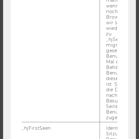
mehr setzen, 
wenn ein Benu
BACHELOR
noch in sein
MASTER
Browser hat,
wir seinen We
DOKTORAT / PHD
wiederverwen
EXECUTIVE EDUCATION
zu
_hjSessionUser
BEWERBUNG UND ZULASSUNG
migrieren. Wi
gesetzt, wenn
INFORMATIONEN FÜR STUDIERENDE
Benutzer zum
INTERNATIONALE UND INCOMING EXCHANGE STUDIERENDE
Mal eine Seite
Behält die Hot
ANGEBOTE FÜR SCHULEN UND STUDIENINTERESSIERTE
Benutzer-ID be
STUDENT CLUBS
diese Seite e
ist. Stellt sic
die Daten von
nachfolgende
Besuchen der
FORSCHUNG
Seite derselb
Benutzer-ID
zugeordnet w
FORSCHUNGSPORTAL
FORSCHENDE
_hjFirstSeen
Identifiziert d
Sitzung eines
IMPACT DER FORSCHUNG