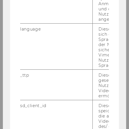
Anmeldeinfo
und ob sich de
Nutzer*in jem
angemeldet h
language
Dieses Cooki
sich die
Spracheinstel
der Nutzer*in
sichergestellt
Vimeo in der
Nutzer ausge
Sprache ersch
_ttp
Dieser Cookie
gesetzt, um d
Nutzung des 
Álmos Virág
Videoplayers 
ermöglichen
KTI
sd_client_id
Dieses Cooki
speichert Dat
virag.almos@kti.hu
die aktuellen
Videoeinstell
des/ der Benu