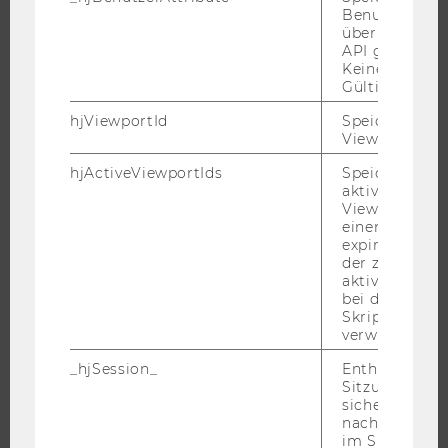
Benutzerattri
JOBS
über die Hotja
API gesendet
JOBS
Keine explizit
Gültigkeitsda
JOBPORTAL
RESEARCH CAREER
hjViewportId
Speichert Ben
Viewport-Deta
WELCOME SERVICES
hjActiveViewportIds
Speichert die
JOBS MIT WU-STUDIUM
aktiven Benut
KARRIEREKONTAKTE AN DER WU
Viewports. Sp
einen
KARRIERENETZWERKE AN DER WU
expirationTi
der zur Valid
aktiver Ansic
bei der
Skriptinitiali
verwendet wir
WU COMMUNITY
_hjSession_
Enthält die ak
Sitzungsdaten.
STUDIERENDE
sicher, dass
nachfolgende
im Sitzungsfe