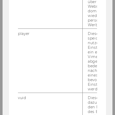
über verschie
Websites
domainübergr
wiedererkenn
personalisiert
Werbung auss
player
Dieses Cooki
speichert
nutzerspezifi
Einstellungen
ein eingebett
Vimeo-Video
abgespielt wi
bedeutet, das
nächsten Ans
eines Vimeo-V
Michael Soder
bevorzugten
Einstellungen
werden.
WU
vuid
Dieser Cookie
michael.soder@wu.ac.at
dazu eingeset
den Nutzungs
des Benutzers