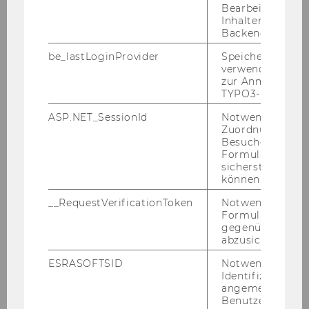
Bearbeitung von
Inhalten im TYP
Backend.
be_lastLoginProvider
Speichert die zul
verwendete Met
zur Anmeldung f
TYPO3-Backend.
ASP.NET_SessionId
Notwendig, um 
Zuordnung von
Besucher zu
Formulareingab
sicherstellen zu
können.
__RequestVerificationToken
Notwendig, um 
Formulareingab
Helmut Lemmerer
gegenüber Angri
abzusichern.
TU
ESRASOFTSID
Notwendig zur
Identifizierung 
helmut.lemmerer@tuwien.ac.at
angemeldeten
Benutzers im