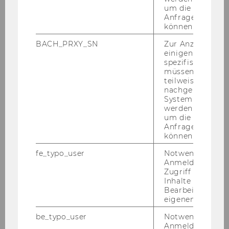
um die Antwort 
Anfrage zuordne
können.
BACH_PRXY_SN
Zur Anzeige von
einigen WU-
spezifischen Inh
müssen Informa
teilweise von
nachgelagerten
System abgefra
werden. Notwen
um die Antwort 
Anfrage zuordne
können.
fe_typo_user
Notwendig für d
Anmeldung und
Brigitta Járó
Zugriff auf gesc
Inhalte oder zur
KTI
Bearbeitung des
eigenen Profils.
brigitta.jaro@balcon.co
be_typo_user
Notwendig für d
Anmeldung und