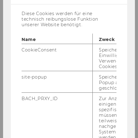
Diese Cookies werden für eine
technisch reibungslose Funktion
unserer Website benötigt.
Name
Zweck
CookieConsent
Speichert Ihre
Einwilligung zur
Verwendung vo
Cookies.
site-popup
Speichert ob ein
Popup ausgefüll
geschlossen wur
BACH_PRXY_ID
Zur Anzeige von
Reinhard Jakits
einigen WU-
spezifischen Inh
WU
müssen Informa
teilweise von
reinhard.jakits@wu.ac.at
nachgelagerten
System abgefra
werden. Notwen