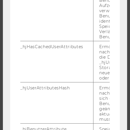
Benutzers. Wi
Aufzeichnungs
ORGANISATION DER FORSCHUNG
verwendet, u
FORSCHUNGSINFRASTRUKTUR
Benutzersitz
identifizieren.
Speicherdaue
Verlängert sic
Benutzeraktivi
UNIVERSITÄT
_hjHasCachedUserAttributes
Ermöglicht e
ÜBER DIE WU
nachzuvollzie
die Daten in
ORGANISATION
_hjUserAttrib
Storage auf 
WIRTSCHAFT UND GESELLSCHAFT
neuesten Stan
CAMPUS
oder nicht.
NEWS
_hjUserAttributesHash
Ermöglicht e
nachzuvollzie
EVENTS ARCHIV
sich ein
EVENTS
Benutzerattri
geändert hat
WU FOUNDATION
aktualisiert 
muss.
_hjBenutzerAttribute
Speichert