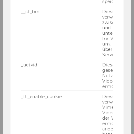
speichern.
__cf_bm
Dieses Cookie
verwendet, u
zwischen Men
und Bots zu
unterscheiden.
für Vimeo no
um, um gülti
über die Nutz
Service zu s
_uetvid
Dieses Cookie
gesetzt, um d
Nutzung des 
Videoplayers 
ermöglichen
Sigrid Stagl
_tt_enable_cookie
Dieses Cookie
verwendet, u
WU
Vimeo-
Videoeinbett
sigrid.stagl@wu.ac.at
der WU-Websi
ermöglichen 
andere nicht 