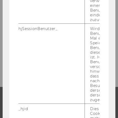
verwendet, u
einem/einer
EMAH - Magyar verzió
Benutzer*in e
eindeutige ID
zuzuweisen
Projektleírás
hjSessionBenutzer_
Wird gesetzt,
Benutzer zum
Kutatási tevékenységek
Mal eine Seite
Speichert die 
Benutzer-ID, d
News
diese Seite e
ist. Hotjar ver
Projektcsapat tagjai
Benutzer nich
verschiedene
hinweg.Stellt 
dass Daten v
nachfolgende
Besuchen auf
derselben We
derselben Ben
zugeordnet w
STUDIUM
_hjid
Dies ist ein al
Cookie, das wi
WARUM WU?