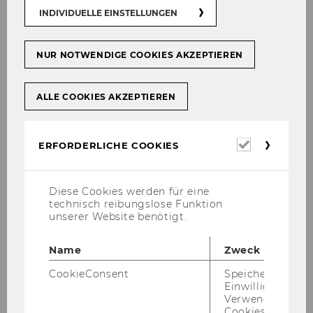
Bühne frei am Cam­pus WU! Nach einem hef­ti­
INDIVIDUELLE EINSTELLUNGEN
gen Un­wet­ter be­geis­ter­te das WU Som­mer­fest
2023 rund 9.000 Be­su­cher*innen am Cam­pus
NUR NOTWENDIGE COOKIES AKZEPTIEREN
WU - ein neuer Be­su­cher*in­nen­re­kord. Das Pro­
gramm beim dies­jäh­ri­gen Som­mer­fest war breit
ge­fä­chert und star­te­te am Nach­mit­tag mit
ALLE COOKIES AKZEPTIEREN
einem Kas­perl­thea­ter und Kin­der­schmin­ken als
Un­ter­hal­tung für die klei­nen Gäste. Ku­li­na­risch
Erforderl
ERFORDERLICHE COOKIES
be­geis­ter­te der Street Food Markt. Der Auf­takt
Cookies
der Büh­nen­shows mit er­folg­rei­chen Künst­
ler*innen star­te­te am spä­ten Nach­mit­tag mit
Diese Cookies werden für eine
Ma­ra­lin. Es folg­ten wei­te­re Auf­trit­te von Echo­
technisch reibungslose Funktion
light und Eli Preiss. Haupt­act des Abends war
unserer Website benötigt.
die Band Alle Ach­tung. WU Alum­ni konn­ten den
Abend in der WU Alum­ni Lounge mit ehe­ma­li­
Name
Zweck
gen Stu­di­en­kol­leg*innen netz­wer­ken und neue
CookieConsent
Speichert Ihre
in­ter­es­san­te Kon­tak­te zu Ent­schei­dungs­trä­
Einwilligung zur
ger*innen aus der Wirt­schaft knüp­fen.
Verwendung vo
Cookies.