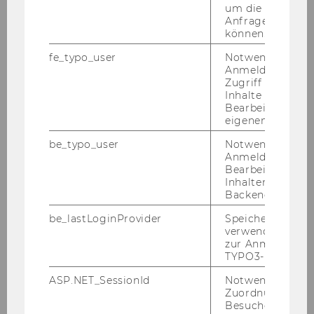
um die Antwort 
Anfrage zuordne
können.
fe_typo_user
Notwendig für d
Anmeldung und
Zugriff auf gesc
Inhalte oder zur
Bearbeitung des
eigenen Profils.
be_typo_user
Notwendig für d
Anmeldung und
Bearbeitung von
Inhalten im TYP
Backend.
be_lastLoginProvider
Speichert die zul
verwendete Met
zur Anmeldung f
TYPO3-Backend.
ASP.NET_SessionId
Notwendig, um 
Zuordnung von
Besucher zu