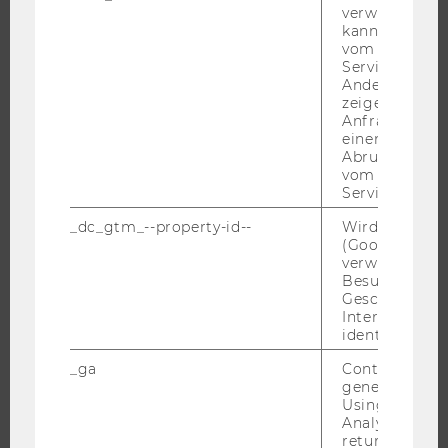
verwendet we
kann, um eine
FORSCHUNG
vom AMP-Clie
Service abzur
Andere mögli
FORSCHUNGSPORTAL
zeigen Opt-ou
FORSCHENDE
Anfrage im G
einen Fehler 
IMPACT DER FORSCHUNG
Abrufen einer
vom AMP Clie
ORGANISATION DER FORSCHUNG
Service an.
FORSCHUNGSINFRASTRUKTUR
_dc_gtm_--property-id--
Wird von Dou
(Google Tag 
verwendet, u
Besucher nach
UNIVERSITÄT
Geschlecht o
Interessen zu
ÜBER DIE WU
identifizieren.
ORGANISATION
_ga
Contains a r
generated use
WIRTSCHAFT UND GESELLSCHAFT
Using this ID
CAMPUS
Analytics can
returning use