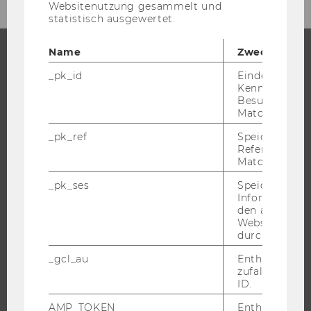
Websitenutzung gesammelt und
"EVENTS"
statistisch ausgewertet.
Name
Zweck
STUDIUM
_pk_id
Eindeutige
Kennzeichnun
Besuchers du
WARUM WU?
Matomo.
BACHELOR
_pk_ref
Speicherung 
MASTER
Referrers dur
Matomo.
DOKTORAT / PHD
EXECUTIVE EDUCATION
_pk_ses
Speicherung 
Informatione
BEWERBUNG UND ZULASSUNG
den aktuellen
Webseitenbe
INFORMATIONEN FÜR STUDIERENDE
durch Matom
INTERNATIONALE UND INCOMING EXCHANGE STUDIERENDE
_gcl_au
Enthält eine
ANGEBOTE FÜR SCHULEN UND STUDIENINTERESSIERTE
zufallsgenerie
ID.
STUDENT CLUBS
AMP_TOKEN
Enthält ein To