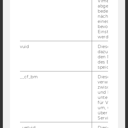
Vimeo-Video
abgespielt wi
bedeutet, das
Facebook
Instagram
Blog
nächsten Ans
eines Vimeo-V
bevorzugten
Einstellungen
werden.
YouTube
Newsletter
Bluesky
vuid
Dieser Cookie
dazu eingeset
den Nutzungs
des Benutzers
speichern.
IMPRESSUM
__cf_bm
Dieses Cookie
verwendet, u
BARRIEREFREIHEITSERKLÄRUNG WEBSEITE
zwischen Men
DATENSCHUTZERKLÄRUNG
und Bots zu
unterscheiden.
DATENSCHUTZERKLÄRUNG SOCIAL MEDIA
für Vimeo no
um, um gülti
DATENSCHUTZERKLÄRUNG
über die Nutz
STUDIENBEWERBER*INNEN UND STUDIERENDE
Service zu s
COOKIE EINSTELLUNGEN
_uetvid
Dieses Cookie