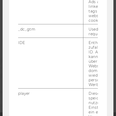
Ads accounts 
linked, the co
tags on the G
WU COMMUNITY
website read 
cookie.
STUDIERENDE
_dc_gtm
Used to throt
request rate.
IDE
Enthält eine
ALUMNI
zufallsgenerie
ID. Anhand di
kann Google 
PRESSE
über verschie
Websites
domainübergr
MITARBEITENDE
wiedererkenn
personalisiert
Werbung auss
UNTERNEHMEN
player
Dieses Cooki
speichert
nutzerspezifi
Einstellungen
ein eingebett