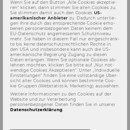
Wenn Sie auf den But­ton „Alle Coo­kies ak­zep­tie­
WU Sommerfest begeisterte
ren“ kli­cken, dann stim­men Sie allen Coo­kies zu.
Sie stim­men damit auch den Coo­kies
US-​
9.000 Besucher*innen
amerikanischer An­bie­ter
zu. Da­durch un­ter­lie­
gen Ihre durch das ent­spre­chen­de Coo­kie er­ho­
be­nen per­so­nen­be­zo­ge­nen Daten kei­nem dem
#
Veranstaltung
EU-​Datenschutz an­ge­mes­se­nen Schutz­ni­veau
mehr. Sie haben in die­sem Fall nur ein­ge­schränk­
te bis keine da­ten­schutz­recht­li­chen Rech­te in
den USA und ins­be­son­de­re kann auch die US-​
amerikanische Re­gie­rung Zu­gang zu die­sen
Daten er­lan­gen. Wenn Sie op­tio­na­le Coo­kies ab­
leh­nen möch­ten, kli­cken Sie bitte auf „Nur not­
TEILEN
TEILEN
wen­di­ge Coo­kies Ak­zep­tie­ren“. Unter „In­di­vi­du­el­le
Ein­stel­lun­gen“ fin­den Sie eine voll­stän­di­ge Über­
sicht aller Coo­kies und kön­nen be­stimm­te Coo­
kie Grup­pen (Web­sta­tis­tik, Mar­ke­ting) aus­wäh­len.
09. Juni 2023
Weitere Informationen zu den Cookies auf der
Website und zur Verarbeitung
Unter dem Motto „Open for Di­ver­si­ty“
personenbezogener Daten finden Sie in unserer
Datenschutzerklärung
.
fei­er­ten rund 9.000 Men­schen am Cam­
pus WU.