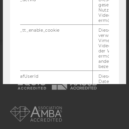
gesetzt, um d
Barrierefreiheitserklärung
Nutzung des 
Videoplayers 
Webseite
ermöglichen
_tt_enable_cookie
Dieses Cookie
verwendet, u
Vimeo-
Videoeinbett
der WU-Websi
ermöglichen 
ACCREDITED BY:
andere nicht 
bezeichnete 
EQUIS
AACSB
afUserId
Dieses Cooki
Daten von
Nutzer*innen,
eingebettete
Videos intera
AMBA
_abexps
Dieses Cooki
speichert get
Einstellungen
Nutzer*in, zB.
voreingestell