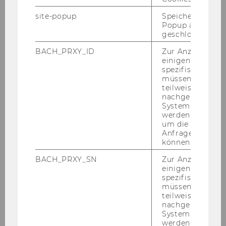
site-popup
Speichert ob ein
Popup ausgefüll
geschlossen wur
BACH_PRXY_ID
Zur Anzeige von
einigen WU-
spezifischen Inh
müssen Informa
teilweise von
nachgelagerten
System abgefra
werden. Notwen
um die Antwort 
Anfrage zuordne
können.
BACH_PRXY_SN
Zur Anzeige von
einigen WU-
spezifischen Inh
müssen Informa
teilweise von
nachgelagerten
System abgefra
werden. Notwen