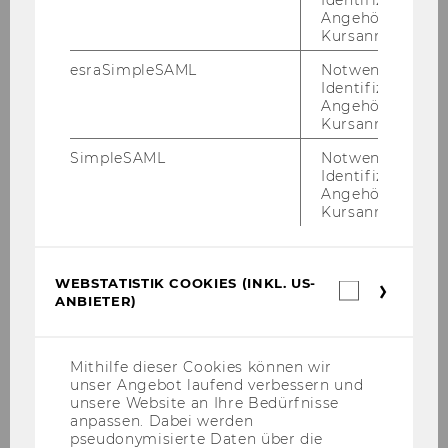
Identifizierung 
Angehörige/r für
Neues Forschungsinstitut
"EVENTS"
Kursanmeldung.
eröffnet
esraSimpleSAML
Notwendig zur
FILTERE
EVENTS
Identifizierung 
NEWS
Angehörige/r für
NACH
Kursanmeldung.
KATEGORIE
SimpleSAML
Notwendig zur
Das war der 16. Aufsichtsratstag
"EVENTS"
Identifizierung 
der WU
Angehörige/r für
Kursanmeldung.
FILTERE
EVENTS
NEWS
NACH
WEBSTATISTIK COOKIES (INKL. US-
Webstatis
KATEGORIE
ANBIETER)
Cookies
10 Jahre WU Entrepreneurship
"EVENTS"
(inkl.
Center
US-
Anbieter)
FILTERE
EVENTS
Mithilfe dieser Cookies können wir
unser Angebot laufend verbessern und
NEWS
unsere Website an Ihre Bedürfnisse
NACH
anpassen. Dabei werden
KATEGORIE
pseudonymisierte Daten über die