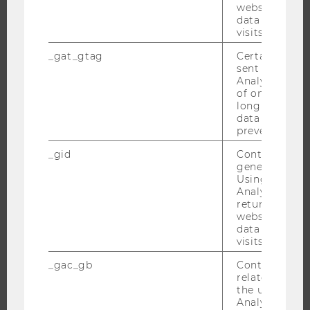
NEWS
website and 
data from pre
EVENTS ARCHIV
visits.
EVENTS
_gat_gtag
Certain data i
WU FOUNDATION
sent to Googl
Analytics a 
of once per m
long as it is s
data transfers
JOBS
prevented.
JOBS
_gid
Contains a r
generated use
JOBPORTAL
Using this ID
RESEARCH CAREER
Analytics can
returning use
WELCOME SERVICES
website and 
data from pre
JOBS MIT WU-STUDIUM
visits.
KARRIEREKONTAKTE AN DER WU
_gac_gb
Contains cam
KARRIERENETZWERKE AN DER WU
related infor
the user. If G
Analytics and