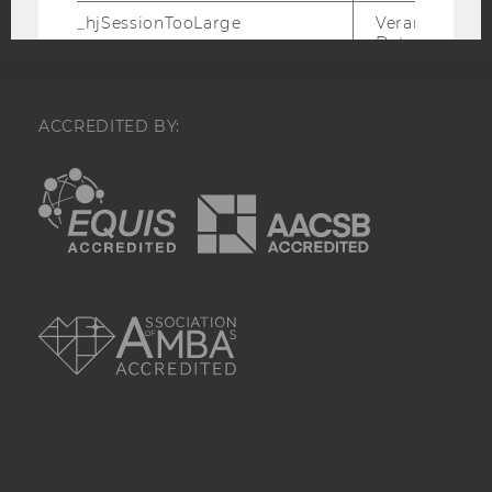
_hjSessionTooLarge
Veranlasst Hot
Datenerfassu
beenden, wen
Sitzung zu vie
Wird automat
durch ein Sig
ACCREDITED BY:
Servers best
wenn die Sitz
EQUIS
AACSB
Limit überschr
_hjSessionResumed
Wird gesetzt,
eine
Sitzung/Aufz
nach einer
AMBA
Unterbrechun
Verbindung w
den Hotjar-Se
verbunden wir
_hjCookieTest
Prüft, ob der 
Tracking Cod
verwenden ka
ja, wird ein W
gesetzt. Wird 