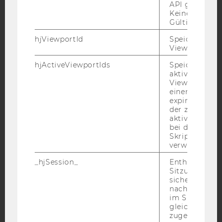
API gesendet
Keine explizit
Gültigkeitsda
YouTube
Newsletter
Bluesky
hjViewportId
Speichert Ben
Viewport-Deta
hjActiveViewportIds
Speichert die
aktiven Benut
Viewports. Sp
IMPRESSUM
einen
expirationTi
BARRIEREFREIHEITSERKLÄRUNG WEBSEITE
der zur Valid
DATENSCHUTZERKLÄRUNG
aktiver Ansic
bei der
DATENSCHUTZERKLÄRUNG SOCIAL MEDIA
Skriptinitiali
verwendet wir
DATENSCHUTZERKLÄRUNG
STUDIENBEWERBER*INNEN UND STUDIERENDE
_hjSession_
Enthält die ak
Sitzungsdaten.
COOKIE EINSTELLUNGEN
sicher, dass
nachfolgende
Barrierefreiheitserklärung
im Sitzungsfe
gleichen Sitz
Webseite
zugeordnet w