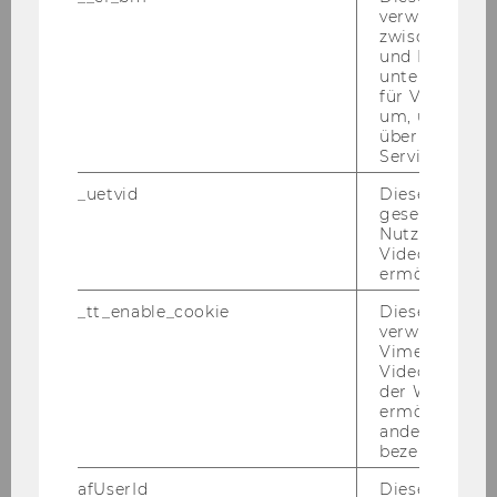
verwendet, u
zwischen Men
und Bots zu
Ak­kre­di­tie­run­gen
unterscheiden.
für Vimeo no
um, um gülti
EQUIS
steht für ein Sys­tem
über die Nutz
zurAk­kre­di­tie­rung von Busi­ness
Service zu s
Schools, das 1997 von der Eu­
_uetvid
Dieses Cookie
ropean Founda­ti­on for Ma­nage­
gesetzt, um d
Nutzung des 
ment De­ve­lo­p­ment (EFMD) in
Videoplayers 
Brüs­sel ein­ge­führt wurde.
ermöglichen
Die As­so­cia­ti­on of MBAs, kurz
_tt_enable_cookie
Dieses Cookie
AMBA
, ist die re­nom­mier­tes­te
verwendet, u
Vimeo-
bri­ti­sche Ak­kre­di­tie­rungs­in­sti­tu­ti­
Videoeinbett
on,die seit 1989 auch Pro­gram­me
der WU-Websi
nicht in Groß­bri­tan­ni­en an­säs­si­ger
ermöglichen 
andere nicht 
Busi­ness Schools ak­kre­di­tiert.
bezeichnete 
Die Ak­kre­di­tie­rung der Non-​Profit-
afUserId
Dieses Cooki
Organisation
AACS­BIn­ter­na­tio­