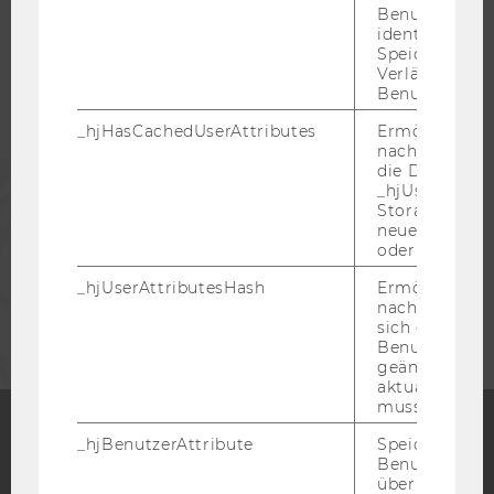
Benutzersitz
STUDIERENDE
identifizieren.
Speicherdaue
Verlängert sic
Benutzeraktivi
ALUMNI
_hjHasCachedUserAttributes
Ermöglicht e
nachzuvollzie
PRESSE
die Daten in
_hjUserAttrib
Storage auf 
MITARBEITENDE
neuesten Stan
oder nicht.
_hjUserAttributesHash
Ermöglicht e
UNTERNEHMEN
nachzuvollzie
sich ein
Benutzerattri
geändert hat
aktualisiert 
muss.
_hjBenutzerAttribute
Speichert
Benutzerattri
Facebook
Instagram
Blog
über die Hotja