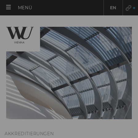
HAUPTMENÜ
MENÜ
EN
ÖFFNEN
AKKREDITIERUNGEN