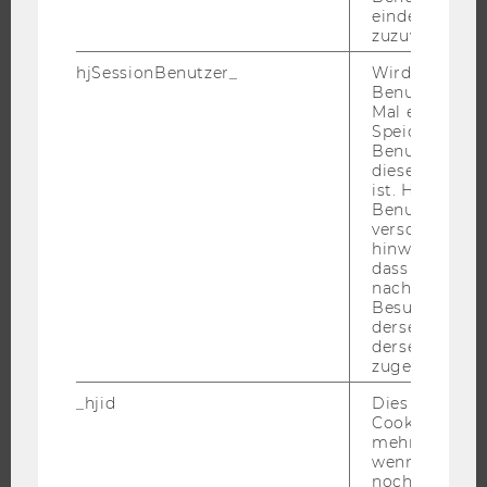
FORSCHUNGSPORTAL
eindeutige ID
zuzuweisen
FORSCHENDE
hjSessionBenutzer_
Wird gesetzt,
IMPACT DER FORSCHUNG
Benutzer zum
ORGANISATION DER FORSCHUNG
Mal eine Seite
Speichert die 
FORSCHUNGSINFRASTRUKTUR
Benutzer-ID, d
diese Seite e
ist. Hotjar ver
Benutzer nich
verschiedene
UNIVERSITÄT
hinweg.Stellt 
dass Daten v
ÜBER DIE WU
nachfolgende
Besuchen auf
ORGANISATION
derselben We
WIRTSCHAFT UND GESELLSCHAFT
derselben Ben
zugeordnet w
CAMPUS
NEWS
_hjid
Dies ist ein al
Cookie, das wi
EVENTS ARCHIV
mehr setzen, 
wenn ein Benu
EVENTS
noch in sein