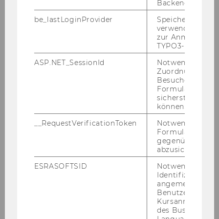
Backend.
be_lastLoginProvider
Speichert die zul
Kon­kre­ter Vor­teil
verwendete Met
zur Anmeldung f
TYPO3-Backend.
ASP.NET_SessionId
Notwendig, um 
Zuordnung von
Besucher zu
Formulareingab
sicherstellen zu
können.
__RequestVerificationToken
Notwendig, um 
Formulareingab
gegenüber Angri
abzusichern.
ESRASOFTSID
Notwendig zur
Identifizierung 
angemeldeten
Benutzers im
Kursanmeldung
des Business
Language Center