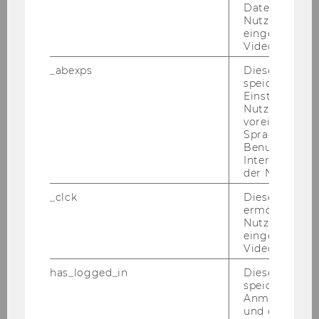
Daten von
nal
wurde 1916 in den USA ge­
Nutzer*innen,
eingebettete
grün­det, Grün­dungs­mit­glied ist
Videos intera
unter an­de­rem die Har­vard Uni­
ver­si­ty.
_abexps
Dieses Cooki
speichert get
Einstellungen
Nutzer*in, zB.
voreingestell
Sprache, Regi
ZURÜCK ZUR ÜBERSICHT
Benutzernam
Interaktionsd
der Nutzer*in
_clck
Dieses Cooki
ermöglicht di
Ähnliche Artikel
Nutzung des
eingebettete
Video Players
has_logged_in
Dieses Cooki
Fünfjährige EQUIS-
speichert
Akkreditierung der WU
Anmeldeinfo
und ob sich de
erneuert