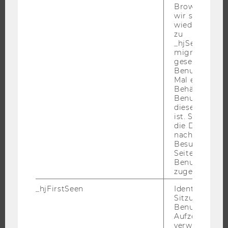
WU FOUNDATION
Browser hat,
wir seinen We
wiederverwen
zu
_hjSessionUser
JOBS
migrieren. Wi
gesetzt, wenn
JOBS
Benutzer zum
Mal eine Seite
JOBPORTAL
Behält die Hot
Benutzer-ID be
RESEARCH CAREER
diese Seite e
WELCOME SERVICES
ist. Stellt sic
die Daten von
JOBS MIT WU-STUDIUM
nachfolgende
KARRIEREKONTAKTE AN DER WU
Besuchen der
Seite derselb
KARRIERENETZWERKE AN DER WU
Benutzer-ID
zugeordnet w
_hjFirstSeen
Identifiziert d
Sitzung eines
Benutzers. Wi
WU COMMUNITY
Aufzeichnungs
verwendet, u