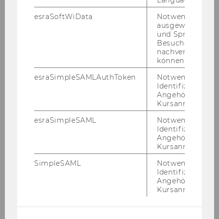
esraSoftWiData
Notwendig um
ausgewählte Sp
und Sprachkurse
Besuchers
nachverfolgen z
können.
esraSimpleSAMLAuthToken
Notwendig zur
Identifizierung 
Angehörige/r für
Kursanmeldung.
esraSimpleSAML
Notwendig zur
Identifizierung 
Angehörige/r für
Kursanmeldung.
Stu­die­ren­de pro­fi­tie­ren davon, dass ein WU-​
SimpleSAML
Notwendig zur
Identifizierung 
Studium auf der gan­zen Welt mehr denn je ge­
Angehörige/r für
schätzt wird, wo­durch die in­ter­na­tio­na­le Be­
Kursanmeldung.
schäf­ti­gungs­fä­hig­keit steigt. Stu­di­en­an­ge­bo­te
und -​inhalte wer­den mit in­ter­na­tio­na­lem Fokus