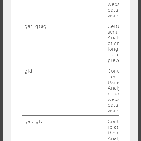
website and 
CAMPUS
data from pre
visits.
NEWS
EVENTS ARCHIV
_gat_gtag
Certain data i
sent to Googl
EVENTS
Analytics a 
of once per m
WU FOUNDATION
long as it is s
data transfers
prevented.
JOBS
_gid
Contains a r
generated use
Using this ID
JOBS
Analytics can
JOBPORTAL
returning use
website and 
RESEARCH CAREER
data from pre
visits.
WELCOME SERVICES
JOBS MIT WU-STUDIUM
_gac_gb
Contains cam
related infor
KARRIEREKONTAKTE AN DER WU
the user. If G
Analytics and
KARRIERENETZWERKE AN DER WU