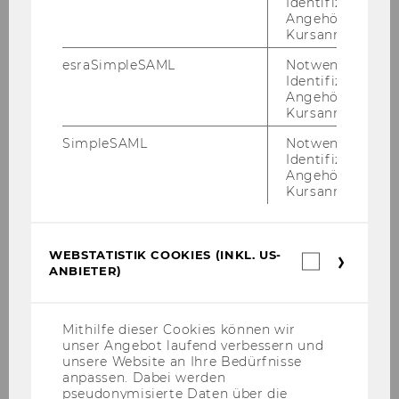
Identifizierung 
Angehörige/r für
NACH
Kursanmeldung.
KATEGORIE
WU gründet "Center for Digital
"UNIVERSITÄT"
esraSimpleSAML
Notwendig zur
Identifizierung 
Humanism Vienna" mit
Angehörige/r für
FILTERE
UNIVERSITÄT
Kursanmeldung.
NEWS
SimpleSAML
Notwendig zur
NACH
Identifizierung 
KATEGORIE
Angehörige/r für
Kursanmeldung.
Das war das WU Sommerfest
"UNIVERSITÄT"
2026!
FILTERE
UNIVERSITÄT
WEBSTATISTIK COOKIES (INKL. US-
Webstatis
NEWS
ANBIETER)
Cookies
NACH
(inkl.
KATEGORIE
US-
Anbieter)
Rekord-Registrierungszahlen
"UNIVERSITÄT"
Mithilfe dieser Cookies können wir
für WU-Bachelorstudien
unser Angebot laufend verbessern und
unsere Website an Ihre Bedürfnisse
FILTERE
UNIVERSITÄT
anpassen. Dabei werden
NEWS
pseudonymisierte Daten über die