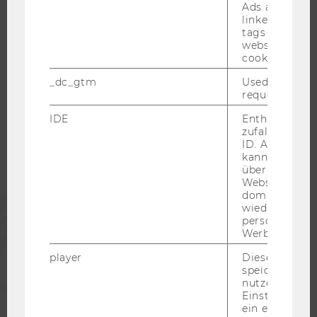
Ads accounts 
linked, the co
tags on the G
website read 
cookie.
WU COMMUNITY
_dc_gtm
Used to throt
request rate.
STUDIERENDE
IDE
Enthält eine
zufallsgenerie
ID. Anhand di
ALUMNI
kann Google 
über verschie
Websites
domainübergr
PRESSE
wiedererkenn
personalisiert
Werbung auss
MITARBEITENDE
player
Dieses Cooki
speichert
UNTERNEHMEN
nutzerspezifi
Einstellungen
ein eingebett