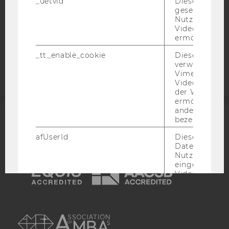
STUDIENBEWERBER*INNEN UND STUDIERENDE
_uetvid
Dieses Cookie
gesetzt, um d
COOKIE EINSTELLUNGEN
Nutzung des 
Videoplayers 
ermöglichen
Barrierefreiheitserklärung
Webseite
_tt_enable_cookie
Dieses Cookie
verwendet, u
Vimeo-
Videoeinbett
der WU-Websi
ermöglichen 
andere nicht 
bezeichnete 
ACCREDITED BY:
afUserId
Dieses Cooki
Daten von
EQUIS
AACSB
Nutzer*innen,
eingebettete
Videos intera
_abexps
Dieses Cooki
speichert get
AMBA
Einstellungen
Nutzer*in, zB.
voreingestell