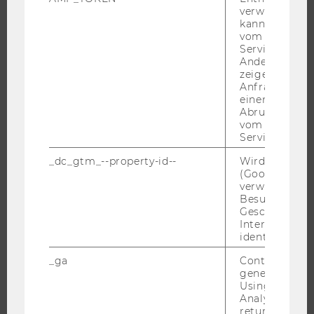
STUDENT CLUBS
verwendet we
kann, um eine
vom AMP-Clie
Service abzur
Andere mögli
FORSCHUNG
zeigen Opt-ou
Anfrage im G
FORSCHUNGSPORTAL
einen Fehler 
Abrufen einer
FORSCHENDE
vom AMP Clie
Service an.
IMPACT DER FORSCHUNG
ORGANISATION DER FORSCHUNG
_dc_gtm_--property-id--
Wird von Dou
(Google Tag 
FORSCHUNGSINFRASTRUKTUR
verwendet, u
Besucher nach
Geschlecht o
Interessen zu
identifizieren.
UNIVERSITÄT
_ga
Contains a r
ÜBER DIE WU
generated use
Using this ID
ORGANISATION
Analytics can
WIRTSCHAFT UND GESELLSCHAFT
returning use