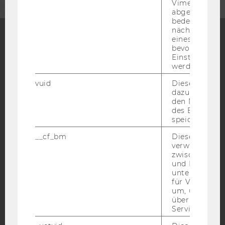
Vimeo-Video
abgespielt wi
bedeutet, das
nächsten Ans
eines Vimeo-V
bevorzugten
Facebook
Instagram
Blog
Einstellungen
werden.
vuid
Dieser Cookie
dazu eingeset
YouTube
Newsletter
Bluesky
den Nutzungs
des Benutzers
speichern.
__cf_bm
Dieses Cookie
verwendet, u
zwischen Men
IMPRESSUM
und Bots zu
BARRIEREFREIHEITSERKLÄRUNG WEBSEITE
unterscheiden.
für Vimeo no
DATENSCHUTZERKLÄRUNG
um, um gülti
über die Nutz
DATENSCHUTZERKLÄRUNG SOCIAL MEDIA
Service zu s
DATENSCHUTZERKLÄRUNG