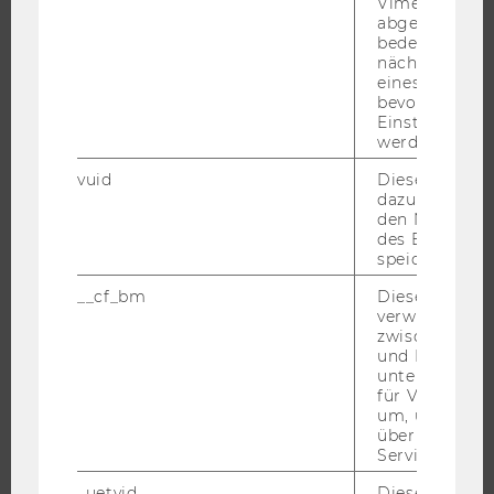
Vimeo-Video
abgespielt wi
JOBS
bedeutet, das
nächsten Ans
JOBPORTAL
eines Vimeo-V
RESEARCH CAREER
bevorzugten
Einstellungen
WELCOME SERVICES
werden.
JOBS MIT WU-STUDIUM
vuid
Dieser Cookie
KARRIEREKONTAKTE AN DER WU
dazu eingeset
den Nutzungs
KARRIERENETZWERKE AN DER WU
des Benutzers
speichern.
__cf_bm
Dieses Cookie
verwendet, u
zwischen Men
WU COMMUNITY
und Bots zu
unterscheiden.
für Vimeo no
STUDIERENDE
um, um gülti
über die Nutz
Service zu s
ALUMNI
_uetvid
Dieses Cookie