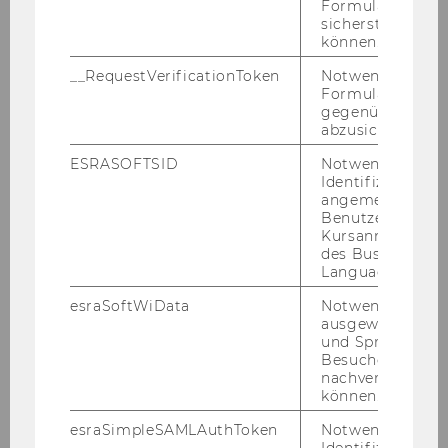
Formulareingab
sicherstellen zu
können.
Hornik, Kurt
__RequestVerificationToken
Notwendig, um 
Spash, Clive
Formulareingab
gegenüber Angri
Stahl, Günter K.
abzusichern.
Crespo Cuaresma, Jesús
ESRASOFTSID
Notwendig zur
Identifizierung 
Kornberger, Martin
angemeldeten
Schlegelmilch, Bodo B.
Benutzers im
Kursanmeldung
Spiekermann, Sarah
des Business
Language Center
Prettner, Klaus
esraSoftWiData
Notwendig um
Wilhelm, Miriam
ausgewählte Sp
und Sprachkurse
Frühwirth-Schnatter,
Besuchers
Sylvia
nachverfolgen z
können.
Dikova, Desislava
esraSimpleSAMLAuthToken
Notwendig zur
Franke, Nikolaus