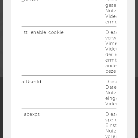
gesetzt, um d
Nutzung des 
PRESSE
Videoplayers 
ermöglichen
_tt_enable_cookie
Dieses Cookie
MITARBEITENDE
verwendet, u
Vimeo-
Videoeinbett
UNTERNEHMEN
der WU-Websi
ermöglichen 
andere nicht 
bezeichnete 
afUserId
Dieses Cooki
Daten von
Nutzer*innen,
eingebettete
Facebook
Instagram
Blog
Videos intera
_abexps
Dieses Cooki
speichert get
YouTube
Newsletter
Bluesky
Einstellungen
Nutzer*in, zB.
voreingestell