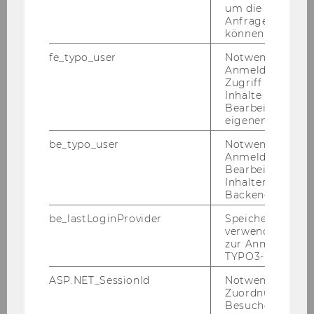
um die Antwort 
Schlegelmilch, Bodo B.
Anfrage zuordne
Tödtling, Franz
können.
Fischer, Manfred M.
fe_typo_user
Notwendig für d
Anmeldung und
Frühwirth-Schnatter,
Zugriff auf gesc
Sylvia
Inhalte oder zur
Bearbeitung des
Kornberger, Martin
eigenen Profils.
Crespo Cuaresma, Jesús
be_typo_user
Notwendig für d
Anmeldung und
Spiekermann, Sarah
Bearbeitung von
Inhalten im TYP
Polleres, Axel
Backend.
Giljum, Stefan
be_lastLoginProvider
Speichert die zul
Sabou, Marta
verwendete Met
zur Anmeldung f
Kaindl, Hermann
TYPO3-Backend.
Strembeck, Mark
ASP.NET_SessionId
Notwendig, um 
Zuordnung von
Besucher zu