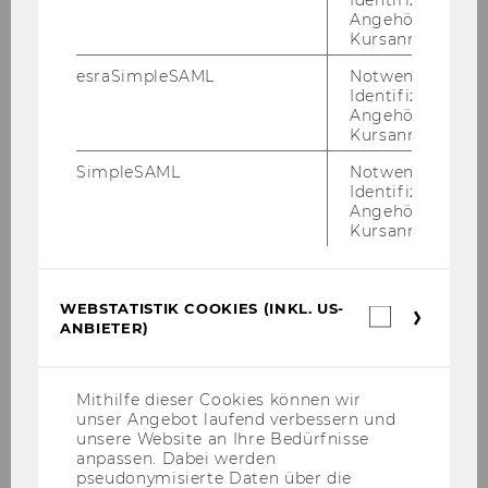
Identifizierung 
Tödtling, Franz
Angehörige/r für
Kursanmeldung.
Grün, Bettina
esraSimpleSAML
Notwendig zur
Gudergan, Siegfried P.
Identifizierung 
Angehörige/r für
Blühdorn, Ingolfur
Kursanmeldung.
Prügl, Reinhard
SimpleSAML
Notwendig zur
Identifizierung 
Angehörige/r für
Kursanmeldung.
Mehr In­for­ma­tio­nen fin­den Sie unter:
WEBSTATISTIK COOKIES (INKL. US-
el­se­vier.di­gi­tal­com­mons­da­ta.com/da­ta­
Webstatis
ANBIETER)
Cookies
sets/bt­chxkt­zyw/7
(inkl.
US-
Anbieter)
Mithilfe dieser Cookies können wir
unser Angebot laufend verbessern und
ZURÜCK ZUR ÜBERSICHT
unsere Website an Ihre Bedürfnisse
anpassen. Dabei werden
pseudonymisierte Daten über die