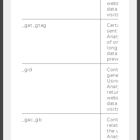
website and 
MASTER
data from pre
visits.
DOKTORAT / PHD
_gat_gtag
Certain data i
EXECUTIVE EDUCATION
sent to Googl
BEWERBUNG UND ZULASSUNG
Analytics a 
of once per m
INFORMATIONEN FÜR STUDIERENDE
long as it is s
INTERNATIONALE UND INCOMING EXCHANGE STUDIERENDE
data transfers
prevented.
ANGEBOTE FÜR SCHULEN UND STUDIENINTERESSIERTE
_gid
Contains a r
STUDENT CLUBS
generated use
Using this ID
Analytics can
returning use
website and 
FORSCHUNG
data from pre
visits.
FORSCHUNGSPORTAL
_gac_gb
Contains cam
FORSCHENDE
related infor
IMPACT DER FORSCHUNG
the user. If G
Analytics and
ORGANISATION DER FORSCHUNG