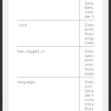
Sprache, Regi
Benutzernam
Interaktionsd
der Nutzer*in
IMPRESSUM
_clck
Dieses Cooki
BARRIEREFREIHEITSERKLÄRUNG WEBSEITE
ermöglicht di
DATENSCHUTZERKLÄRUNG
Nutzung des
eingebettete
DATENSCHUTZERKLÄRUNG SOCIAL MEDIA
Video Players
DATENSCHUTZERKLÄRUNG
has_logged_in
Dieses Cooki
STUDIENBEWERBER*INNEN UND STUDIERENDE
speichert
Anmeldeinfo
COOKIE EINSTELLUNGEN
und ob sich de
Nutzer*in jem
Barrierefreiheitserklärung
angemeldet h
Webseite
language
Dieses Cooki
sich die
Spracheinstel
der Nutzer*in
sichergestellt
Vimeo in der
Nutzer ausge