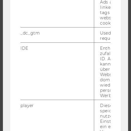
Ads accounts 
FORSCHUNGSINFRASTRUKTUR
linked, the co
tags on the G
website read 
cookie.
UNIVERSITÄT
_dc_gtm
Used to throt
request rate.
ÜBER DIE WU
IDE
Enthält eine
ORGANISATION
zufallsgenerie
ID. Anhand di
WIRTSCHAFT UND GESELLSCHAFT
kann Google 
über verschie
CAMPUS
Websites
NEWS
domainübergr
wiedererkenn
EVENTS ARCHIV
personalisiert
EVENTS
Werbung auss
WU FOUNDATION
player
Dieses Cooki
speichert
nutzerspezifi
Einstellungen
ein eingebett
JOBS