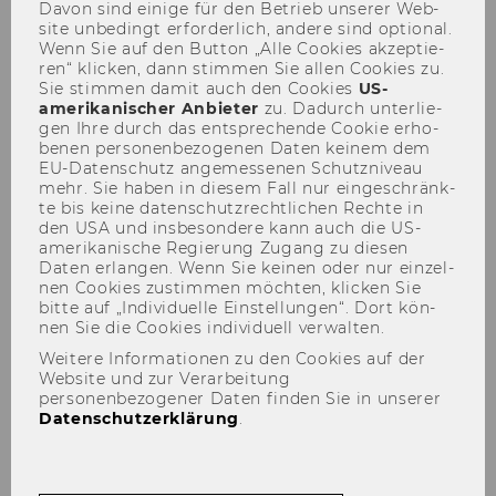
Davon sind ei­ni­ge für den Be­trieb un­se­rer Web­
WU Forscher*innen unter den
site un­be­dingt er­for­der­lich, an­de­re sind op­tio­nal.
Wenn Sie auf den But­ton „Alle Coo­kies ak­zep­tie­
besten 2% weltweit
ren“ kli­cken, dann stim­men Sie allen Coo­kies zu.
Sie stim­men damit auch den Coo­kies
US-​
amerikanischer An­bie­ter
zu. Da­durch un­ter­lie­
gen Ihre durch das ent­spre­chen­de Coo­kie er­ho­
be­nen per­so­nen­be­zo­ge­nen Daten kei­nem dem
EU-​Datenschutz an­ge­mes­se­nen Schutz­ni­veau
mehr. Sie haben in die­sem Fall nur ein­ge­schränk­
TEILEN
TEILEN
te bis keine da­ten­schutz­recht­li­chen Rech­te in
den USA und ins­be­son­de­re kann auch die US-​
amerikanische Re­gie­rung Zu­gang zu die­sen
17. Oktober 2024
Daten er­lan­gen. Wenn Sie kei­nen oder nur ein­zel­
nen Coo­kies zu­stim­men möch­ten, kli­cken Sie
bitte auf „In­di­vi­du­el­le Ein­stel­lun­gen“. Dort kön­
Die WU freut sich, mit 14 For­
nen Sie die Coo­kies in­di­vi­du­ell ver­wal­ten.
scher*innen im „Full-​Career-Ranking“
Weitere Informationen zu den Cookies auf der
sowie 17 For­schen­den im „Single-​Year-
Website und zur Verarbeitung
personenbezogener Daten finden Sie in unserer
Impact-Ranking“ ver­tre­ten zu sein!
Datenschutzerklärung
.