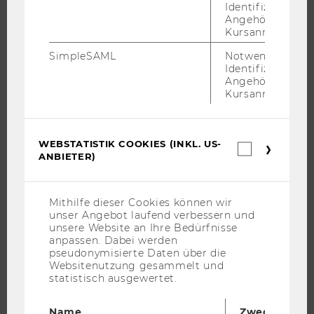
Identifizierung 
Angehörige/r für
FORSCHUNG
Kursanmeldung.
FORSCHUNGSPORTAL
SimpleSAML
Notwendig zur
Identifizierung 
FORSCHENDE
Angehörige/r für
IMPACT DER FORSCHUNG
Kursanmeldung.
ORGANISATION DER FORSCHUNG
FORSCHUNGSINFRASTRUKTUR
WEBSTATISTIK COOKIES (INKL. US-
Webstatis
ANBIETER)
Cookies
(inkl.
US-
UNIVERSITÄT
Anbieter)
Mithilfe dieser Cookies können wir
unser Angebot laufend verbessern und
ÜBER DIE WU
unsere Website an Ihre Bedürfnisse
anpassen. Dabei werden
ORGANISATION
pseudonymisierte Daten über die
WIRTSCHAFT UND GESELLSCHAFT
Websitenutzung gesammelt und
statistisch ausgewertet.
CAMPUS
NEWS
Name
Zweck