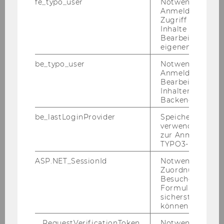
fe_typo_user
Notwendig für d
Anmeldung und
Über die WU
Zugriff auf gesc
Inhalte oder zur
Bearbeitung des
Organisation
eigenen Profils.
be_typo_user
Notwendig für d
Wirtschaft und Gesellschaft
Anmeldung und
Bearbeitung von
Campus
Inhalten im TYP
Backend.
News
be_lastLoginProvider
Speichert die zul
verwendete Met
zur Anmeldung f
Events Archiv
TYPO3-Backend.
ASP.NET_SessionId
Notwendig, um 
Events
Zuordnung von
Besucher zu
Formulareingab
WU Foundation
sicherstellen zu
können.
__RequestVerificationToken
Notwendig, um 