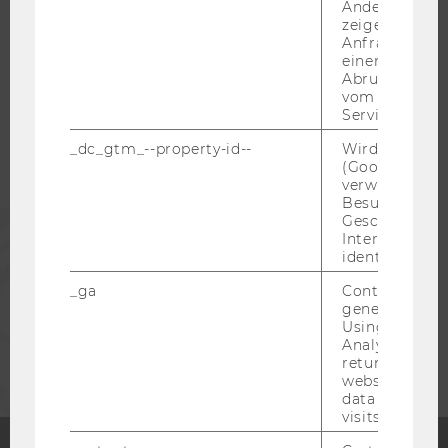
Andere mögli
zeigen Opt-ou
WU COMMUNITY
Anfrage im G
einen Fehler 
Abrufen einer
STUDIERENDE
vom AMP Clie
Service an.
_dc_gtm_--property-id--
Wird von Dou
ALUMNI
(Google Tag 
verwendet, u
Besucher nach
PRESSE
Geschlecht o
Interessen zu
identifizieren.
MITARBEITENDE
_ga
Contains a r
generated use
Using this ID
UNTERNEHMEN
Analytics can
returning use
website and 
data from pre
visits.