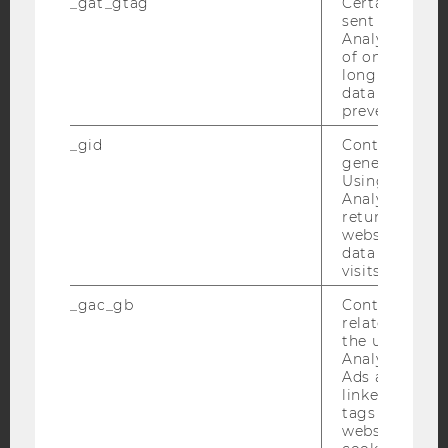
_gat_gtag
Certain data i
sent to Googl
Analytics a 
Facebook
Instagram
Blog
of once per m
long as it is s
data transfers
prevented.
YouTube
Newsletter
Bluesky
_gid
Contains a r
generated use
Using this ID
Analytics can
returning use
website and 
IMPRESSUM
data from pre
visits.
BARRIEREFREIHEITSERKLÄRUNG WEBSEITE
DATENSCHUTZERKLÄRUNG
_gac_gb
Contains cam
related infor
DATENSCHUTZERKLÄRUNG SOCIAL MEDIA
the user. If G
Analytics and
DATENSCHUTZERKLÄRUNG
Ads accounts 
STUDIENBEWERBER*INNEN UND STUDIERENDE
linked, the co
COOKIE EINSTELLUNGEN
tags on the G
website read 