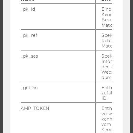
EVENTS ARCHIV
_pk_id
Eindeutige
EVENTS
Kennzeichnun
Besuchers du
WU FOUNDATION
Matomo.
_pk_ref
Speicherung 
Referrers dur
Matomo.
JOBS
_pk_ses
Speicherung 
JOBS
Informatione
den aktuellen
JOBPORTAL
Webseitenbe
RESEARCH CAREER
durch Matom
WELCOME SERVICES
_gcl_au
Enthält eine
zufallsgenerie
JOBS MIT WU-STUDIUM
ID.
KARRIEREKONTAKTE AN DER WU
AMP_TOKEN
Enthält ein To
KARRIERENETZWERKE AN DER WU
verwendet we
kann, um eine
vom AMP-Clie
Service abzur