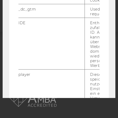
cookie.
Barrierefreiheitserklärung
_dc_gtm
Used to throt
Webseite
request rate.
IDE
Enthält eine
zufallsgenerie
ID. Anhand di
kann Google 
über verschie
Websites
ACCREDITED BY:
domainübergr
wiedererkenn
EQUIS
AACSB
personalisiert
Werbung auss
player
Dieses Cooki
speichert
nutzerspezifi
AMBA
Einstellungen
ein eingebett
Vimeo-Video
abgespielt wi
bedeutet, das
nächsten Ans
eines Vimeo-V