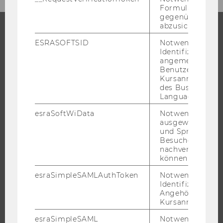
Formulareingab
gegenüber Angri
abzusichern.
ESRASOFTSID
Notwendig zur
STUDIUM
Identifizierung 
angemeldeten
WARUM WU?
Benutzers im
Kursanmeldung
BACHELOR
des Business
MASTER
Language Center
DOKTORAT / PHD
esraSoftWiData
Notwendig um
ausgewählte Sp
EXECUTIVE EDUCATION
und Sprachkurse
BEWERBUNG UND ZULASSUNG
Besuchers
nachverfolgen z
INFORMATIONEN FÜR STUDIERENDE
können.
INTERNATIONALE UND INCOMING EXCHANGE STUDIERENDE
esraSimpleSAMLAuthToken
Notwendig zur
ANGEBOTE FÜR SCHULEN UND STUDIENINTERESSIERTE
Identifizierung 
Angehörige/r für
STUDENT CLUBS
Kursanmeldung.
esraSimpleSAML
Notwendig zur