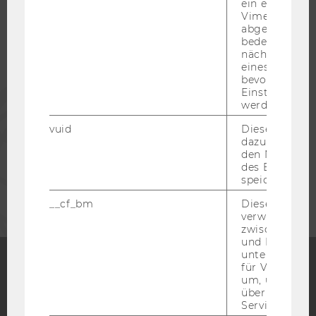
ein eingebett
STUDIERENDE
Vimeo-Video
abgespielt wi
bedeutet, das
ALUMNI
nächsten Ans
eines Vimeo-V
bevorzugten
Einstellungen
PRESSE
werden.
vuid
Dieser Cookie
MITARBEITENDE
dazu eingeset
den Nutzungs
des Benutzers
UNTERNEHMEN
speichern.
__cf_bm
Dieses Cookie
verwendet, u
zwischen Men
und Bots zu
unterscheiden.
für Vimeo no
um, um gülti
Facebook
Instagram
Blog
über die Nutz
Service zu s