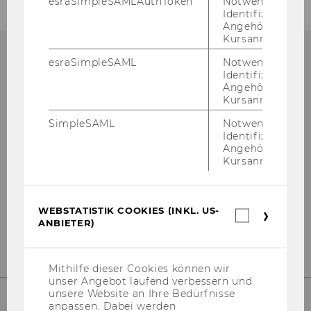
esraSimpleSAMLAuthToken
Notwendig zur
Identifizierung 
Angehörige/r für
Kursanmeldung.
esraSimpleSAML
Notwendig zur
Identifizierung 
DOCTORAL OFFICE
Angehörige/r für
Kursanmeldung.
SimpleSAML
Notwendig zur
Identifizierung 
Ge­bäu­de LC, 2. OG
Angehörige/r für
Kursanmeldung.
Welt­han­dels­platz 1
1020 Wien
Tel: +43-​1-313-36-4025 od. -4696
WEBSTATISTIK COOKIES (INKL. US-
Webstatis
E-​Mail:
dok­to­rats­re­fe­rat@wu.ac.at
ANBIETER)
Cookies
(inkl.
US-
Anbieter)
Mithilfe dieser Cookies können wir
unser Angebot laufend verbessern und
unsere Website an Ihre Bedürfnisse
anpassen. Dabei werden