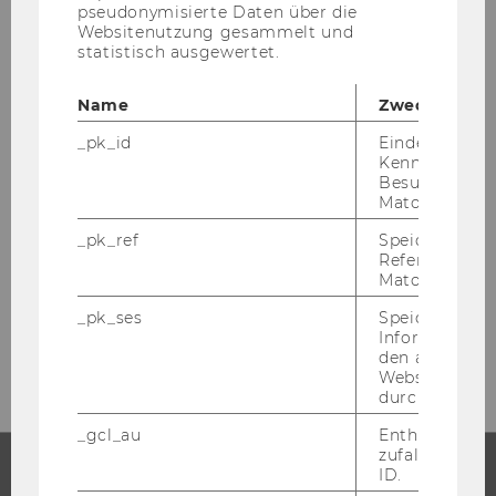
pseudonymisierte Daten über die
BEWERBUNGSGUIDE
Websitenutzung gesammelt und
statistisch ausgewertet.
Name
Zweck
_pk_id
Eindeutige
Kennzeichnun
Besuchers du
Matomo.
Alle Infos für in- und ausländische
_pk_ref
Speicherung 
Referrers dur
Studieninteressierte!
Matomo.
_pk_ses
Speicherung 
MEHR ERFAHREN
Informatione
den aktuellen
Webseitenbe
durch Matom
_gcl_au
Enthält eine
zufallsgenerie
ID.