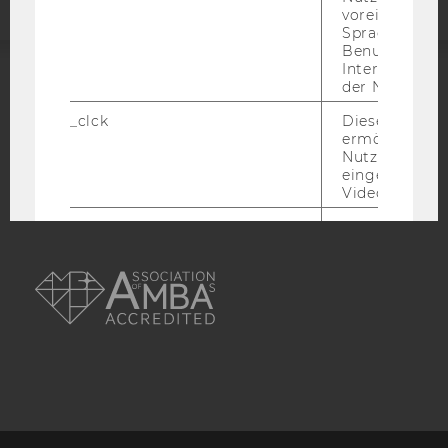
voreingestell
Sprache, Regi
Benutzernam
Interaktionsd
der Nutzer*in
ACCREDITED BY:
_clck
Dieses Cooki
EQUIS
AACSB
ermöglicht di
Nutzung des
eingebettete
Video Players
has_logged_in
Dieses Cooki
speichert
AMBA
Anmeldeinfo
und ob sich de
Nutzer*in jem
angemeldet h
language
Dieses Cooki
sich die
Spracheinstel
der Nutzer*in
sichergestellt
Vimeo in der