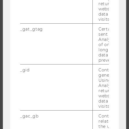
returning use
FORSCHENDE
website and 
data from pre
IMPACT DER FORSCHUNG
visits.
ORGANISATION DER FORSCHUNG
_gat_gtag
Certain data i
FORSCHUNGSINFRASTRUKTUR
sent to Googl
Analytics a 
of once per m
long as it is s
data transfers
UNIVERSITÄT
prevented.
ÜBER DIE WU
_gid
Contains a r
generated use
ORGANISATION
Using this ID
WIRTSCHAFT UND GESELLSCHAFT
Analytics can
returning use
CAMPUS
website and 
data from pre
NEWS
visits.
EVENTS ARCHIV
_gac_gb
Contains cam
EVENTS
related infor
the user. If G
WU FOUNDATION