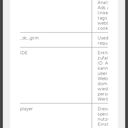
Analytics and
Ads accounts 
linked, the co
tags on the G
JOBS
website read 
cookie.
JOBS
_dc_gtm
Used to throt
JOBPORTAL
request rate.
RESEARCH CAREER
IDE
Enthält eine
zufallsgenerie
WELCOME SERVICES
ID. Anhand di
JOBS MIT WU-STUDIUM
kann Google 
über verschie
KARRIEREKONTAKTE AN DER WU
Websites
domainübergr
KARRIERENETZWERKE AN DER WU
wiedererkenn
personalisiert
Werbung auss
player
Dieses Cooki
speichert
WU COMMUNITY
nutzerspezifi
Einstellungen