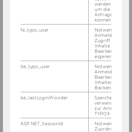
werden. Notwen
um die Antwort 
Anfrage zuordne
können.
fe_typo_user
Notwendig für d
Anmeldung und
Überblick
Zugriff auf gesc
Inhalte oder zur
Studienaufbau & -inhalte
Bearbeitung des
eigenen Profils.
be_typo_user
Notwendig für d
Anmeldung und
Bearbeitung von
Inhalten im TYP
JETZT BEWERBEN
Backend.
be_lastLoginProvider
Speichert die zul
verwendete Met
Ab­schluss
zur Anmeldung f
TYPO3-Backend.
Dok­tor der Rechts­wis­sen­schaf­ten, Dr.iur.
ASP.NET_SessionId
Notwendig, um 
Zuordnung von
ECTS