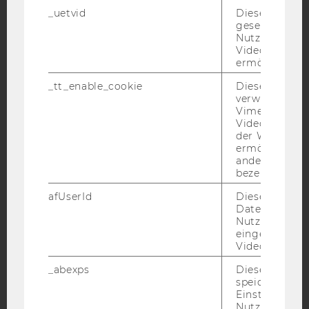
_uetvid
Dieses Cookie
YouTube
gesetzt, um d
Newsletter
Bluesky
Nutzung des 
Videoplayers 
ermöglichen
_tt_enable_cookie
Dieses Cookie
verwendet, u
IMPRESSUM
Vimeo-
Videoeinbett
BARRIEREFREIHEITSERKLÄRUNG WEBSEITE
der WU-Websi
ermöglichen 
DATENSCHUTZERKLÄRUNG
andere nicht 
DATENSCHUTZERKLÄRUNG SOCIAL MEDIA
bezeichnete 
DATENSCHUTZERKLÄRUNG
afUserId
Dieses Cooki
STUDIENBEWERBER*INNEN UND STUDIERENDE
Daten von
Nutzer*innen,
COOKIE EINSTELLUNGEN
eingebettete
Videos intera
Barrierefreiheitserklärung
_abexps
Dieses Cooki
Webseite
speichert get
Einstellungen
Nutzer*in, zB.