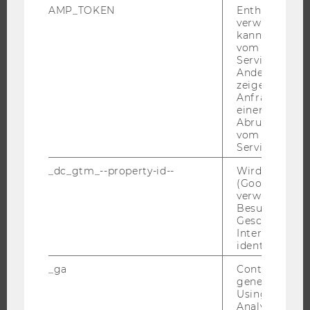
STUDIUM
AMP_TOKEN
Enthält ein To
verwendet we
kann, um eine
WARUM WU?
vom AMP-Clie
BACHELOR
Service abzur
Andere mögli
MASTER
zeigen Opt-ou
DOKTORAT / PHD
Anfrage im G
einen Fehler 
EXECUTIVE EDUCATION
Abrufen einer
vom AMP Clie
BEWERBUNG UND ZULASSUNG
Service an.
INFORMATIONEN FÜR STUDIERENDE
_dc_gtm_--property-id--
Wird von Dou
INTERNATIONALE UND INCOMING EXCHANGE STUDIERENDE
(Google Tag 
verwendet, u
ANGEBOTE FÜR SCHULEN UND STUDIENINTERESSIERTE
Besucher nach
STUDENT CLUBS
Geschlecht o
Interessen zu
identifizieren.
_ga
Contains a r
FORSCHUNG
generated use
Using this ID
FORSCHUNGSPORTAL
Analytics can