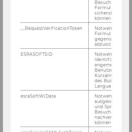
Besucher zu
36 ECTS + Dis­ser­ta­ti­on
Formulareingab
sicherstellen zu
können.
Un­ter­richts­spra­che
__RequestVerificationToken
Notwendig, um 
Deutsch
Formulareingab
gegenüber Angri
abzusichern.
Stu­di­en­art
ESRASOFTSID
Notwendig zur
Voll­zeit
Identifizierung 
angemeldeten
Benutzers im
Stu­di­en­dau­er
Kursanmeldung
6 Se­mes­ter
des Business
Language Center
Stu­di­en­start
esraSoftWiData
Notwendig um
ausgewählte Sp
Winter-​ und Som­mer­se­mes­ter
und Sprachkurse
Besuchers
nachverfolgen z
In­fo­bro­schü­re Doktorats-​/PhD-​Studien
können.