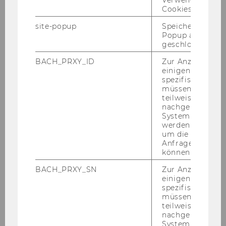
Verwendung vo
be­treu­en kön­nen:
Cookies.
site-popup
Speichert ob ein
Betreuer*innen Doktorat WiRe
Popup ausgefüll
(
geschlossen wur
PDF
BACH_PRXY_ID
Zur Anzeige von
, 128 KB)
einigen WU-
spezifischen Inh
müssen Informa
teilweise von
nachgelagerten
System abgefra
werden. Notwen
ERFAHREN SIE MEHR!
um die Antwort 
Anfrage zuordne
Studienaufbau & -inhalte
können.
BACH_PRXY_SN
Zur Anzeige von
einigen WU-
spezifischen Inh
müssen Informa
teilweise von
nachgelagerten
System abgefra