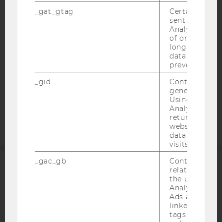
_gat_gtag
Certain data i
DATENSCHUTZERKLÄRUNG
sent to Googl
DATENSCHUTZERKLÄRUNG SOCIAL MEDIA
Analytics a 
of once per m
DATENSCHUTZERKLÄRUNG
long as it is s
STUDIENBEWERBER*INNEN UND STUDIERENDE
data transfers
prevented.
COOKIE EINSTELLUNGEN
_gid
Contains a r
generated use
Barrierefreiheitserklärung
Using this ID
Webseite
Analytics can
returning use
website and 
data from pre
visits.
_gac_gb
Contains cam
related infor
ACCREDITED BY:
the user. If G
Analytics and
EQUIS
AACSB
Ads accounts 
linked, the co
tags on the G