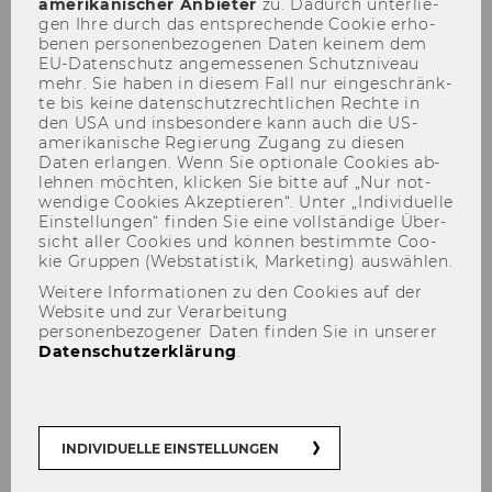
amerikanischer An­bie­ter
zu. Da­durch un­ter­lie­
gen Ihre durch das ent­spre­chen­de Coo­kie er­ho­
be­nen per­so­nen­be­zo­ge­nen Daten kei­nem dem
EU-​Datenschutz an­ge­mes­se­nen Schutz­ni­veau
Oops, an error occurred! Code:
mehr. Sie haben in die­sem Fall nur ein­ge­schränk­
te bis keine da­ten­schutz­recht­li­chen Rech­te in
20260808160511173f9fa4 Event:
den USA und ins­be­son­de­re kann auch die US-​
d3e6ec2b175f46ffac131c157d1e3b70
amerikanische Re­gie­rung Zu­gang zu die­sen
Daten er­lan­gen. Wenn Sie op­tio­na­le Coo­kies ab­
leh­nen möch­ten, kli­cken Sie bitte auf „Nur not­
wen­di­ge Coo­kies Ak­zep­tie­ren“. Unter „In­di­vi­du­el­le
Bewerbung und Zulassung
Ein­stel­lun­gen“ fin­den Sie eine voll­stän­di­ge Über­
sicht aller Coo­kies und kön­nen be­stimm­te Coo­
kie Grup­pen (Web­sta­tis­tik, Mar­ke­ting) aus­wäh­len.
Weitere Informationen zu den Cookies auf der
Aufnahme- und Bewerbungsverfahren
Website und zur Verarbeitung
personenbezogener Daten finden Sie in unserer
Datenschutzerklärung
.
Zulassungsfristen für die Erstzulassung
Studienberechtigungsprüfung
INDIVIDUELLE EINSTELLUNGEN
Mitbelegung