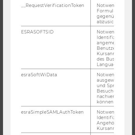
__RequestVerificationToken
Notwendig, um 
INFORMATIONEN FÜR STUDIERENDE
Formulareingab
gegenüber Angri
INTERNATIONALE UND INCOMING EXCHANGE STUDIERENDE
abzusichern.
ANGEBOTE FÜR SCHULEN UND STUDIENINTERESSIERTE
ESRASOFTSID
Notwendig zur
STUDENT CLUBS
Identifizierung 
angemeldeten
Benutzers im
Kursanmeldung
des Business
FORSCHUNG
Language Center
FORSCHUNGSPORTAL
esraSoftWiData
Notwendig um
ausgewählte Sp
FORSCHENDE
und Sprachkurse
Besuchers
IMPACT DER FORSCHUNG
nachverfolgen z
ORGANISATION DER FORSCHUNG
können.
FORSCHUNGSINFRASTRUKTUR
esraSimpleSAMLAuthToken
Notwendig zur
Identifizierung 
Angehörige/r für
Kursanmeldung.
UNIVERSITÄT