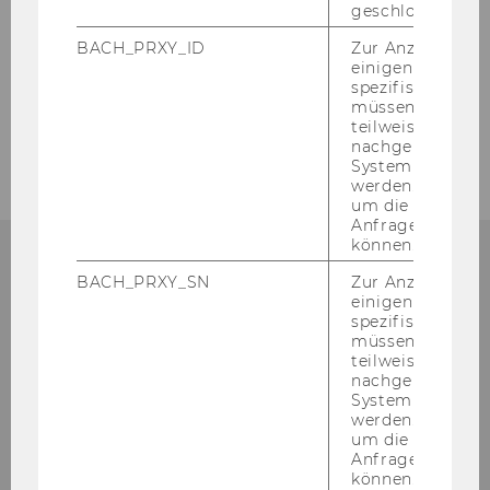
geschlossen wur
Sprachnachweise
BACH_PRXY_ID
Zur Anzeige von
einigen WU-
Beglaubigung & Übersetzung
spezifischen Inh
müssen Informa
Personengruppenverordnung
teilweise von
nachgelagerten
System abgefra
werden. Notwen
um die Antwort 
Anfrage zuordne
können.
BACH_PRXY_SN
Zur Anzeige von
NOCH FRA­GEN?
einigen WU-
spezifischen Inh
müssen Informa
teilweise von
nachgelagerten
STUDIENZULASSUNG
System abgefra
werden. Notwen
um die Antwort 
Anfrage zuordne
können.