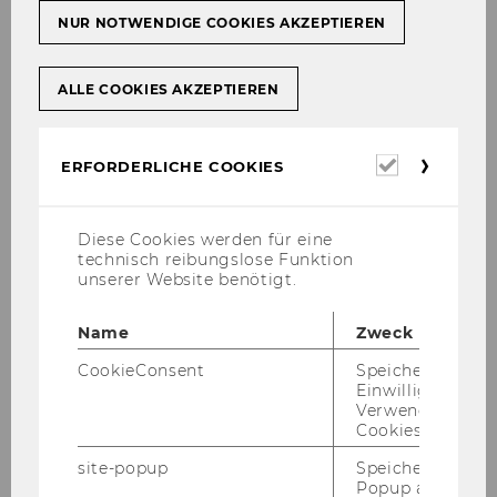
NUR NOTWENDIGE COOKIES AKZEPTIEREN
Außerordentliches Studium
ALLE COOKIES AKZEPTIEREN
Vorstudienlehrgang der Wiener Universitäten
(VWU)
Erforderl
ERFORDERLICHE COOKIES
Universitätslehrgänge
Cookies
Individuelles Studium
Diese Cookies werden für eine
technisch reibungslose Funktion
unserer Website benötigt.
Wiederaufnahme des Studiums
Name
Zweck
Abmeldung vom Studium
CookieConsent
Speichert Ihre
Einwilligung zur
Nostrifizierung
Verwendung vo
Cookies.
Studienbeitrag / ÖH-Beitrag
site-popup
Speichert ob ein
Popup ausgefüll