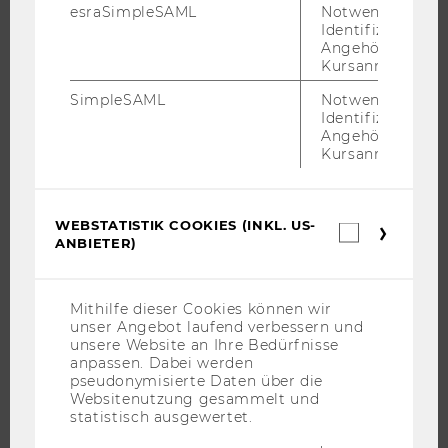
esraSimpleSAML
Notwendig zur
Identifizierung 
ÜBER DIE WU
Angehörige/r für
Kursanmeldung.
ORGANISATION
WIRTSCHAFT UND GESELLSCHAFT
SimpleSAML
Notwendig zur
Identifizierung 
CAMPUS
Angehörige/r für
Kursanmeldung.
NEWS
EVENTS ARCHIV
EVENTS
WEBSTATISTIK COOKIES (INKL. US-
Webstatis
WU FOUNDATION
ANBIETER)
Cookies
(inkl.
US-
Anbieter)
Mithilfe dieser Cookies können wir
unser Angebot laufend verbessern und
JOBS
unsere Website an Ihre Bedürfnisse
anpassen. Dabei werden
JOBS
pseudonymisierte Daten über die
Websitenutzung gesammelt und
JOBPORTAL
statistisch ausgewertet.
RESEARCH CAREER