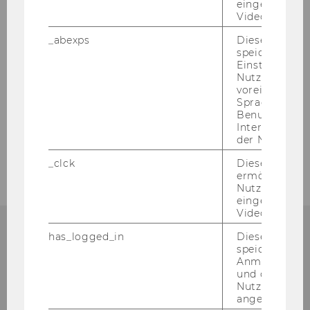
eingebettete
Nostrifizierung
Videos intera
Studienbeitrag / ÖH-Beitrag
_abexps
Dieses Cooki
speichert get
Einstellungen
Sprachnachweise
Nutzer*in, zB.
voreingestell
Sprache, Regi
Beglaubigung & Übersetzung
Benutzernam
Interaktionsd
der Nutzer*in
Personengruppenverordnung
_clck
Dieses Cooki
ermöglicht di
Nutzung des
eingebettete
Video Players
has_logged_in
Dieses Cooki
speichert
NOCH FRA­GEN?
Anmeldeinfo
und ob sich de
Nutzer*in jem
angemeldet h