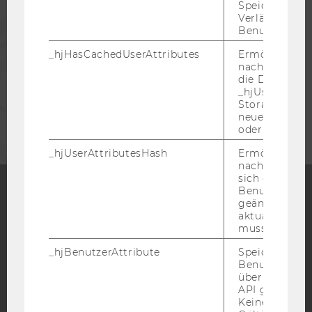
Speicherdaue
Verlängert sic
PRESSE
Benutzeraktivi
_hjHasCachedUserAttributes
Ermöglicht e
MITARBEITENDE
nachzuvollzie
die Daten in
_hjUserAttrib
Storage auf 
UNTERNEHMEN
neuesten Stan
oder nicht.
_hjUserAttributesHash
Ermöglicht e
nachzuvollzie
sich ein
Benutzerattri
geändert hat
Facebook
Instagram
Blog
aktualisiert 
muss.
_hjBenutzerAttribute
Speichert
Benutzerattri
YouTube
Newsletter
Bluesky
über die Hotja
API gesendet
Keine explizit