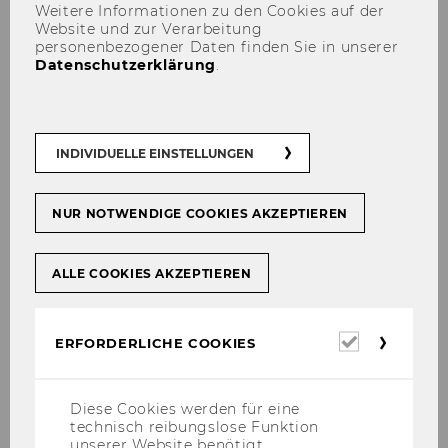
Bewerbungsverfahren
Weitere Informationen zu den Cookies auf der
Website und zur Verarbeitung
personenbezogener Daten finden Sie in unserer
Datenschutzerklärung
.
Schritt 3: Zulassung
INDIVIDUELLE EINSTELLUNGEN
NUR NOTWENDIGE COOKIES AKZEPTIEREN
Schritt 2: Aufnahme- und
Bewerbungsverfahren
ALLE COOKIES AKZEPTIEREN
Application period for the
Erforderl
ERFORDERLICHE COOKIES
2027/28 winter semester:
The
Cookies
rolling admissions schedule
comprises three application
Diese Cookies werden für eine
deadlines.
The earlier you apply,
technisch reibungslose Funktion
unserer Website benötigt.
the sooner you’ll know if you