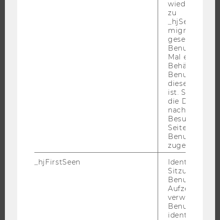
wiederverwen
JOBS
zu
_hjSessionUser
JOBPORTAL
migrieren. Wi
RESEARCH CAREER
gesetzt, wenn
Benutzer zum
WELCOME SERVICES
Mal eine Seite
Behält die Hot
JOBS MIT WU-STUDIUM
Benutzer-ID be
KARRIEREKONTAKTE AN DER WU
diese Seite e
ist. Stellt sic
KARRIERENETZWERKE AN DER WU
die Daten von
nachfolgende
Besuchen der
Seite derselb
Benutzer-ID
zugeordnet w
WU COMMUNITY
_hjFirstSeen
Identifiziert d
Sitzung eines
STUDIERENDE
Benutzers. Wi
Aufzeichnungs
verwendet, u
ALUMNI
Benutzersitz
identifizieren.