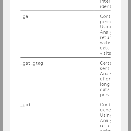
Interessen zu
you can upload official
identifizieren.
transcripts with additional
courses. These transcripts must
_ga
Contains a r
generated use
be stamped and signed or bear a
Using this ID
verifiable digital signature from
Analytics can
your university. Please note that
returning use
website and 
we only consider relevant
data from pre
courses from a recognized post-
visits.
secondary educational
_gat_gtag
Certain data i
institution. If the
sent to Googl
university/institution does not
Analytics a 
use the European Credit Transfer
of once per m
long as it is s
System (ECTS), we require
data transfers
official information regarding
prevented.
the legally required duration of
_gid
Contains a r
the program and the number of
generated use
credits or weekly hours necessary
Using this ID
Analytics can
for program completion.
returning use
website and 