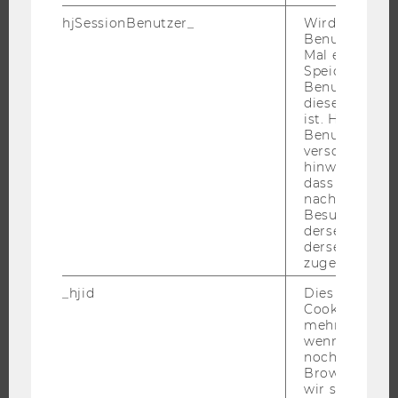
FORSCHUNGSINFRASTRUKTUR
hjSessionBenutzer_
Wird gesetzt,
Benutzer zum
Mal eine Seite
Speichert die 
UNIVERSITÄT
Benutzer-ID, d
diese Seite e
ist. Hotjar ver
ÜBER DIE WU
Benutzer nich
ORGANISATION
verschiedene
hinweg.Stellt 
WIRTSCHAFT UND GESELLSCHAFT
dass Daten v
nachfolgende
CAMPUS
Besuchen auf
NEWS
derselben We
derselben Ben
EVENTS ARCHIV
zugeordnet w
EVENTS
_hjid
Dies ist ein al
WU FOUNDATION
Cookie, das wi
mehr setzen, 
wenn ein Benu
noch in sein
Browser hat,
JOBS
wir seinen We