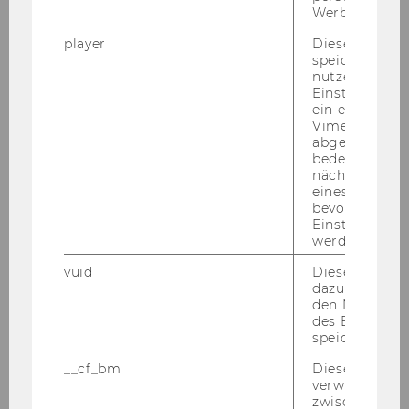
Werbung auss
ON­LINE AP­P­LI­CA­TI­ON TOOL
player
Dieses Cooki
speichert
(avail­able du­ring the ap­p­li­ca­ti­on pe­ri­od)
nutzerspezifi
Einstellungen
ein eingebett
Vimeo-Video
abgespielt wi
bedeutet, das
nächsten Ans
WEITER
eines Vimeo-V
bevorzugten
Einstellungen
werden.
vuid
Dieser Cookie
Bewerbung und Zulassung
dazu eingeset
den Nutzungs
des Benutzers
speichern.
Aufnahme- und Bewerbungsverfahren
__cf_bm
Dieses Cookie
verwendet, u
Zulassungsfristen für die Erstzulassung
zwischen Men