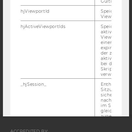
Gültigkeitsda
hjViewportId
Speichert Ben
Viewport-Deta
IMPRESSUM
hjActiveViewportIds
Speichert die
BARRIEREFREIHEITSERKLÄRUNG WEBSEITE
aktiven Benut
DATENSCHUTZERKLÄRUNG
Viewports. Sp
einen
DATENSCHUTZERKLÄRUNG SOCIAL MEDIA
expirationTi
der zur Valid
DATENSCHUTZERKLÄRUNG
aktiver Ansic
STUDIENBEWERBER*INNEN UND STUDIERENDE
bei der
COOKIE EINSTELLUNGEN
Skriptinitiali
verwendet wir
Barrierefreiheitserklärung
_hjSession_
Enthält die ak
Sitzungsdaten.
Webseite
sicher, dass
nachfolgende
im Sitzungsfe
gleichen Sitz
zugeordnet w
_hjSessionTooLarge
Veranlasst Hot
Datenerfassu
ACCREDITED BY: