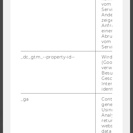
WELCOME SERVICES
vom AMP-Clie
JOBS MIT WU-STUDIUM
Service abzur
Andere mögli
KARRIEREKONTAKTE AN DER WU
zeigen Opt-ou
Anfrage im G
KARRIERENETZWERKE AN DER WU
einen Fehler 
Abrufen einer
vom AMP Clie
Service an.
_dc_gtm_--property-id--
Wird von Dou
WU COMMUNITY
(Google Tag 
verwendet, u
Besucher nach
STUDIERENDE
Geschlecht o
Interessen zu
identifizieren.
ALUMNI
_ga
Contains a r
generated use
Using this ID
PRESSE
Analytics can
returning use
website and 
MITARBEITENDE
data from pre