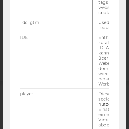
tags on the G
DATENSCHUTZERKLÄRUNG
website read 
cookie.
DATENSCHUTZERKLÄRUNG SOCIAL MEDIA
DATENSCHUTZERKLÄRUNG
_dc_gtm
Used to throt
STUDIENBEWERBER*INNEN UND STUDIERENDE
request rate.
COOKIE EINSTELLUNGEN
IDE
Enthält eine
zufallsgenerie
ID. Anhand di
Barrierefreiheitserklärung
kann Google 
Webseite
über verschie
Websites
domainübergr
wiedererkenn
personalisiert
Werbung auss
player
Dieses Cooki
ACCREDITED BY:
speichert
nutzerspezifi
Einstellungen
EQUIS
AACSB
ein eingebett
Vimeo-Video
abgespielt wi