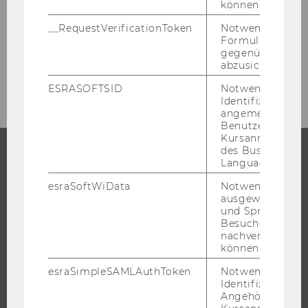
können.
Ready4WU
__RequestVerificationToken
Notwendig, um 
Formulareingab
gegenüber Angri
abzusichern.
Student Clubs
ESRASOFTSID
Notwendig zur
Identifizierung 
angemeldeten
Benutzers im
Kursanmeldung
des Business
Language Center
STUDIUM
esraSoftWiData
Notwendig um
ausgewählte Sp
WARUM WU?
und Sprachkurse
BACHELOR
Besuchers
nachverfolgen z
MASTER
können.
DOKTORAT / PHD
esraSimpleSAMLAuthToken
Notwendig zur
EXECUTIVE EDUCATION
Identifizierung 
Angehörige/r für
BEWERBUNG UND ZULASSUNG