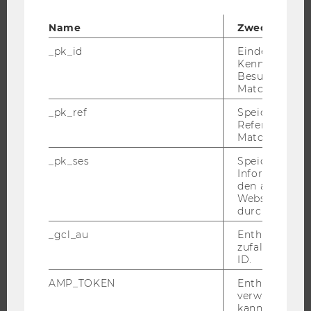
ÜBER DIE WU
Name
Zweck
ORGANISATION
_pk_id
Eindeutige
WIRTSCHAFT UND GESELLSCHAFT
Kennzeichnun
Besuchers du
CAMPUS
Matomo.
NEWS
_pk_ref
Speicherung 
EVENTS ARCHIV
Referrers dur
Matomo.
EVENTS
_pk_ses
Speicherung 
WU FOUNDATION
Informatione
den aktuellen
Webseitenbe
durch Matom
JOBS
_gcl_au
Enthält eine
zufallsgenerie
JOBS
ID.
JOBPORTAL
AMP_TOKEN
Enthält ein To
RESEARCH CAREER
verwendet we
kann, um eine