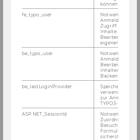
können.
Informationen für Studierende
fe_typo_user
Notwendig für d
Anmeldung und
Zugriff auf gesc
Internationale und Incoming Exchange
Inhalte oder zur
Studierende
Bearbeitung des
eigenen Profils.
Angebote für Schulen und
be_typo_user
Notwendig für d
Studieninteressierte
Anmeldung und
Bearbeitung von
Inhalten im TYP
Backend.
Online-Infosessions für Schüler*innen &
Studieninteressierte
be_lastLoginProvider
Speichert die zul
verwendete Met
WU Campusbesuch
zur Anmeldung f
TYPO3-Backend.
Schulbesuch
ASP.NET_SessionId
Notwendig, um 
Zuordnung von
WU4YOU
Besucher zu
Formulareingab
sicherstellen zu
FIT - FEM* IN TECH