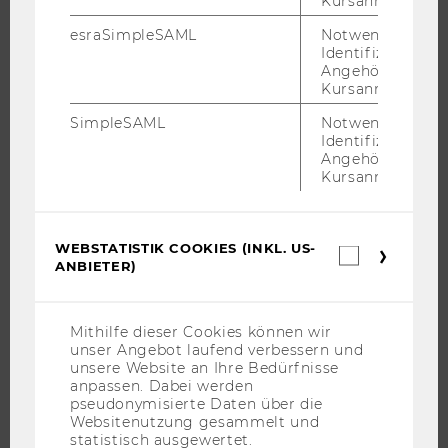
Kursanmeldung.
INFORMATIONEN FÜR STUDIERENDE
esraSimpleSAML
Notwendig zur
INTERNATIONALE UND INCOMING EXCHANGE STUDIERENDE
Identifizierung 
Angehörige/r für
ANGEBOTE FÜR SCHULEN UND STUDIENINTERESSIERTE
Kursanmeldung.
STUDENT CLUBS
SimpleSAML
Notwendig zur
Identifizierung 
Angehörige/r für
Kursanmeldung.
FORSCHUNG
FORSCHUNGSPORTAL
WEBSTATISTIK COOKIES (INKL. US-
Webstatis
FORSCHENDE
ANBIETER)
Cookies
(inkl.
IMPACT DER FORSCHUNG
US-
ORGANISATION DER FORSCHUNG
Anbieter)
Mithilfe dieser Cookies können wir
unser Angebot laufend verbessern und
FORSCHUNGSINFRASTRUKTUR
unsere Website an Ihre Bedürfnisse
anpassen. Dabei werden
pseudonymisierte Daten über die
Websitenutzung gesammelt und
UNIVERSITÄT
statistisch ausgewertet.