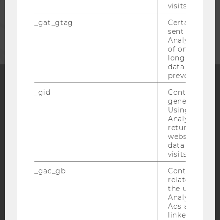
visits.
UNTERNEHMEN
_gat_gtag
Certain data i
sent to Googl
Analytics a 
of once per m
long as it is s
data transfers
prevented.
_gid
Contains a r
Facebook
Instagram
Blog
generated use
Using this ID
Analytics can
returning use
website and 
YouTube
Newsletter
Bluesky
data from pre
visits.
_gac_gb
Contains cam
related infor
the user. If G
Analytics and
IMPRESSUM
Ads accounts 
BARRIEREFREIHEITSERKLÄRUNG WEBSEITE
linked, the co