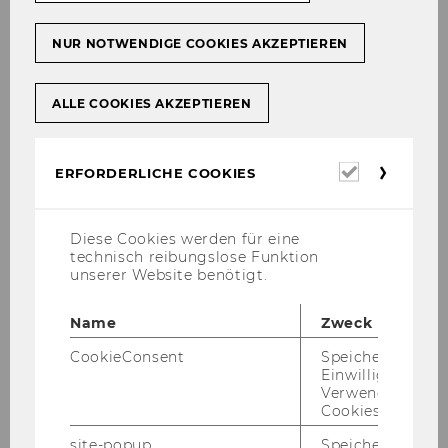
chen Fäl­len an Online-​Veranstaltungen.
NUR NOTWENDIGE COOKIES AKZEPTIEREN
ALLE COOKIES AKZEPTIEREN
Erforderl
ERFORDERLICHE COOKIES
Cookies
Diese Cookies werden für eine
technisch reibungslose Funktion
unserer Website benötigt.
Name
Zweck
CookieConsent
Speichert Ihre
Einwilligung zur
ERFAHREN SIE MEHR!
Verwendung vo
Cookies.
WU4YOU
site-popup
Speichert ob ein