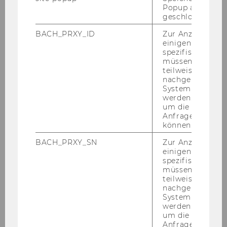
Popup ausgefüll
geschlossen wur
BACH_PRXY_ID
Zur Anzeige von
einigen WU-
spezifischen Inh
Studium
müssen Informa
teilweise von
nachgelagerten
System abgefra
Warum WU?
werden. Notwen
um die Antwort 
Anfrage zuordne
Bachelor
können.
BACH_PRXY_SN
Zur Anzeige von
Master
einigen WU-
spezifischen Inh
Doktorat / PhD
müssen Informa
teilweise von
nachgelagerten
Executive Education
System abgefra
werden. Notwen
um die Antwort 
Bewerbung und Zulassung
Anfrage zuordne