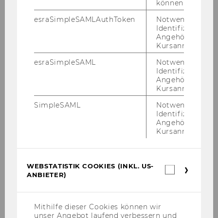
können.
esraSimpleSAMLAuthToken
Notwendig zur
Anerkennung von Prüfungen und Learning
Identifizierung 
Agreement
Angehörige/r für
Kursanmeldung.
Double degree programs (bachelor & master)
esraSimpleSAML
Notwendig zur
Identifizierung 
Angehörige/r für
International Short Programs for WU students
Kursanmeldung.
SimpleSAML
Notwendig zur
Your sustainable exchange stay abroad
Identifizierung 
Angehörige/r für
Kursanmeldung.
Financial planning for experiences abroad
Financial support (bachelor & master)
WEBSTATISTIK COOKIES (INKL. US-
Webstatis
ANBIETER)
Cookies
Services & support (bachelor & master)
(inkl.
US-
Anbieter)
Mithilfe dieser Cookies können wir
Partner universities
unser Angebot laufend verbessern und