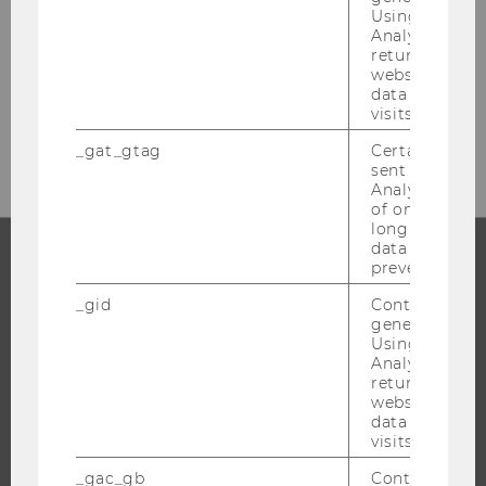
Using this ID
Instagram
WU
Analytics can
returning use
Blog
website and 
data from pre
visits.
_gat_gtag
Certain data i
sent to Googl
Analytics a 
of once per m
long as it is s
data transfers
prevented.
STUDIUM
_gid
Contains a r
generated use
WARUM WU?
Using this ID
Analytics can
BACHELOR
returning use
MASTER
website and 
data from pre
DOKTORAT / PHD
visits.
EXECUTIVE EDUCATION
_gac_gb
Contains cam