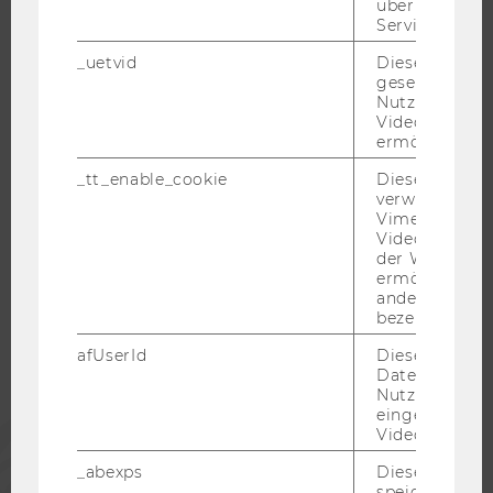
über die Nutz
WELCOME SERVICES
Service zu s
JOBS MIT WU-STUDIUM
_uetvid
Dieses Cookie
KARRIEREKONTAKTE AN DER WU
gesetzt, um d
Nutzung des 
KARRIERENETZWERKE AN DER WU
Videoplayers 
ermöglichen
_tt_enable_cookie
Dieses Cookie
verwendet, u
Vimeo-
WU COMMUNITY
Videoeinbett
der WU-Websi
ermöglichen 
STUDIERENDE
andere nicht 
bezeichnete 
afUserId
Dieses Cooki
ALUMNI
Daten von
Nutzer*innen,
eingebettete
PRESSE
Videos intera
_abexps
Dieses Cooki
speichert get