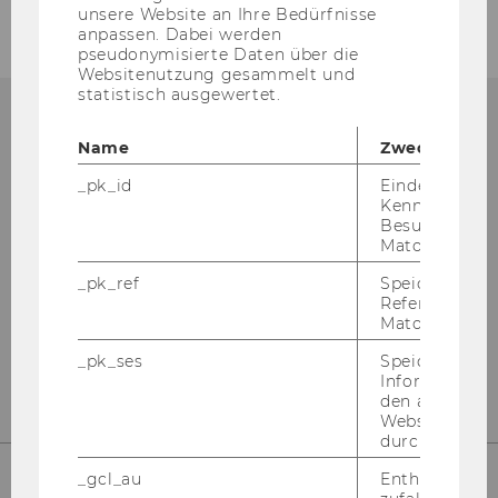
unsere Website an Ihre Bedürfnisse
anpassen. Dabei werden
pseudonymisierte Daten über die
Websitenutzung gesammelt und
statistisch ausgewertet.
Name
Zweck
International Office
_pk_id
Eindeutige
Kennzeichnun
Besuchers du
Library & Learning Center, Level 4
Matomo.
Welthandelsplatz 1
_pk_ref
Speicherung 
1020
Vienna
Referrers dur
Tel:
+43-1-31336-4310
Matomo.
E-Mail:
wuio@wu.ac.at
_pk_ses
Speicherung 
Informatione
den aktuellen
Webseitenbe
durch Matom
_gcl_au
Enthält eine