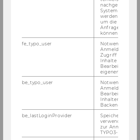
nachgelagerten
System abgefra
Quantitative Finance
werden. Notwen
um die Antwort 
Anfrage zuordne
können.
Socio-Ecological Economics
and Policy
fe_typo_user
Notwendig für d
Anmeldung und
Zugriff auf gesc
Inhalte oder zur
Bearbeitung des
Socioeconomics
eigenen Profils.
be_typo_user
Notwendig für d
Anmeldung und
Strategy, Innovation and
Bearbeitung von
Management Control
Inhalten im TYP
Backend.
be_lastLoginProvider
Speichert die zul
verwendete Met
Supply Chain Management
zur Anmeldung f
TYPO3-Backend.