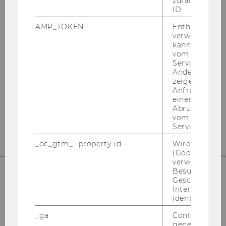
zufallsgenerie
CONTACT
ID.
AMP_TOKEN
Enthält ein To
verwendet we
kann, um eine
vom AMP-Clie
OUTGOING EXCHANGE
Service abzur
Andere mögli
zeigen Opt-ou
Anfrage im G
einen Fehler 
Abrufen einer
E-Mail:
graduate.outgoing@wu.ac.at
vom AMP Clie
Service an.
_dc_gtm_--property-id--
Wird von Dou
(Google Tag 
verwendet, u
Besucher nach
Geschlecht o
Interessen zu
UNSERE SOCIAL MEDIA KANÄLE
identifizieren.
_ga
Contains a r
generated use