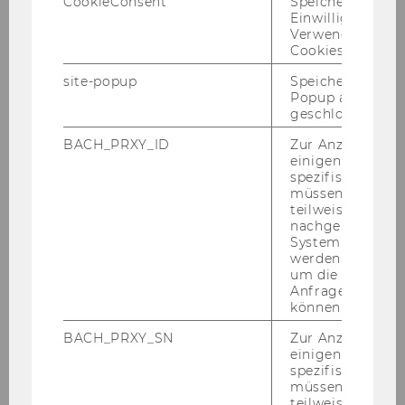
CookieConsent
Speichert Ihre
Einwilligung zur
Verwendung vo
Cookies.
Economics
site-popup
Speichert ob ein
Popup ausgefüll
geschlossen wur
Export and
Internationalization
BACH_PRXY_ID
Zur Anzeige von
einigen WU-
Management
spezifischen Inh
müssen Informa
teilweise von
nachgelagerten
Finance and Accounting
System abgefra
werden. Notwen
um die Antwort 
Anfrage zuordne
Management
können.
BACH_PRXY_SN
Zur Anzeige von
einigen WU-
Marketing
spezifischen Inh
müssen Informa
teilweise von