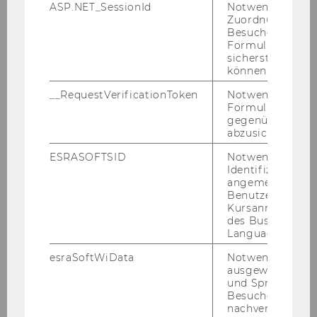
ASP.NET_SessionId
Notwendig, um 
Taxation and Accounting
Zuordnung von
Besucher zu
Formulareingab
sicherstellen zu
können.
__RequestVerificationToken
Notwendig, um 
Formulareingab
Study internationally
gegenüber Angri
abzusichern.
ESRASOFTSID
Notwendig zur
Availability & contact
Identifizierung 
angemeldeten
Benutzers im
Exchange semester (bachelor)
Kursanmeldung
des Business
Language Center
Exchange semester (master)
esraSoftWiData
Notwendig um
ausgewählte Sp
und Sprachkurse
NEURUS
Besuchers
nachverfolgen z
THEMIS