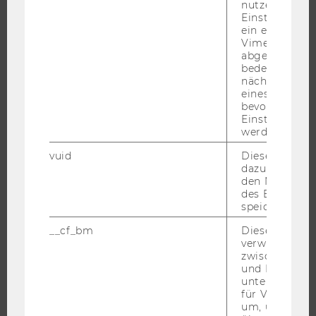
UNIVERSITÄT
nutzerspezifi
Einstellungen
ein eingebett
ÜBER DIE WU
Vimeo-Video
ORGANISATION
abgespielt wi
bedeutet, das
WIRTSCHAFT UND GESELLSCHAFT
nächsten Ans
eines Vimeo-V
CAMPUS
bevorzugten
NEWS
Einstellungen
werden.
EVENTS ARCHIV
EVENTS
vuid
Dieser Cookie
dazu eingeset
WU FOUNDATION
den Nutzungs
des Benutzers
speichern.
__cf_bm
Dieses Cookie
JOBS
verwendet, u
zwischen Men
JOBS
und Bots zu
unterscheiden.
JOBPORTAL
für Vimeo no
um, um gülti
RESEARCH CAREER