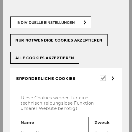
academic achievements from your
master’s degree, only the
achievements/grades available at the
INDIVIDUELLE EINSTELLUNGEN
time of your application will be taken
into account.
NUR NOTWENDIGE COOKIES AKZEPTIEREN
ALLE COOKIES AKZEPTIEREN
Business Communication
Erforderl
ERFORDERLICHE COOKIES
Business Education
Cookies
Diese Cookies werden für eine
technisch reibungslose Funktion
Business Law
unserer Website benötigt.
Name
Zweck
Digital Economy