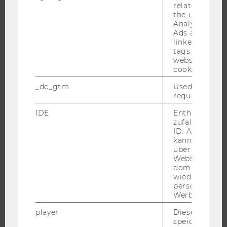
BEWERBUNG UND ZULASSUNG
related infor
the user. If G
INFORMATIONEN FÜR STUDIERENDE
Analytics and
INTERNATIONALE UND INCOMING EXCHANGE STUDIERENDE
Ads accounts 
linked, the co
ANGEBOTE FÜR SCHULEN UND STUDIENINTERESSIERTE
tags on the G
website read 
STUDENT CLUBS
cookie.
_dc_gtm
Used to throt
request rate.
FORSCHUNG
IDE
Enthält eine
zufallsgenerie
FORSCHUNGSPORTAL
ID. Anhand di
kann Google 
FORSCHENDE
über verschie
IMPACT DER FORSCHUNG
Websites
domainübergr
ORGANISATION DER FORSCHUNG
wiedererkenn
FORSCHUNGSINFRASTRUKTUR
personalisiert
Werbung auss
player
Dieses Cooki
speichert