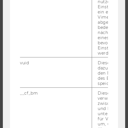
nutzerspezifi
Einstellungen
WARUM WU?
ein eingebett
Vimeo-Video
BACHELOR
abgespielt wi
MASTER
bedeutet, das
nächsten Ans
DOKTORAT / PHD
eines Vimeo-V
bevorzugten
EXECUTIVE EDUCATION
Einstellungen
BEWERBUNG UND ZULASSUNG
werden.
INFORMATIONEN FÜR STUDIERENDE
vuid
Dieser Cookie
dazu eingeset
INTERNATIONALE UND INCOMING EXCHANGE STUDIERENDE
den Nutzungs
ANGEBOTE FÜR SCHULEN UND STUDIENINTERESSIERTE
des Benutzers
speichern.
STUDENT CLUBS
__cf_bm
Dieses Cookie
verwendet, u
zwischen Men
und Bots zu
FORSCHUNG
unterscheiden.
für Vimeo no
FORSCHUNGSPORTAL
um, um gülti