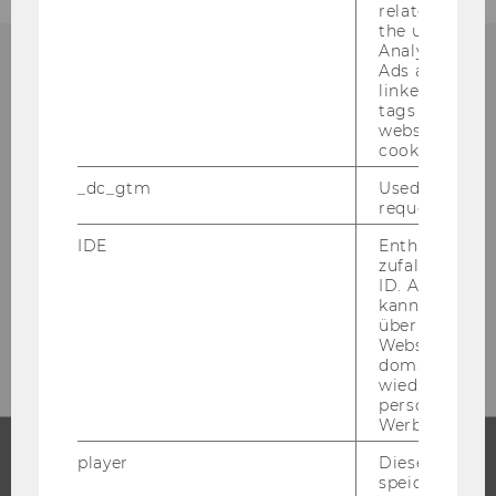
related infor
the user. If G
Analytics and
Ads accounts 
linked, the co
KONTAKT:
tags on the G
website read 
cookie.
_dc_gtm
Used to throt
Vol­un­tee­ring@WU
request rate.
Ge­bäu­de LC, Ebene 2
IDE
Enthält eine
Welt­han­dels­platz 1
zufallsgenerie
ID. Anhand di
1020 Wien
kann Google 
E-​Mail:
vol­un­tee­ring@wu.ac.at
über verschie
Websites
domainübergr
wiedererkenn
personalisiert
Werbung auss
player
Dieses Cooki
speichert
STUDIUM