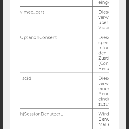
eingebettet is
YouTube
Newsletter
Bluesky
vimeo_cart
Dieses Cookie
verwendet, u
überprüfen, wi
Video abgespi
OptanonConsent
Dieses Cooki
IMPRESSUM
speichert
Informatione
BARRIEREFREIHEITSERKLÄRUNG WEBSEITE
den
Zustimmungs
DATENSCHUTZERKLÄRUNG
(Consent) ein
DATENSCHUTZERKLÄRUNG SOCIAL MEDIA
Besuchers.
DATENSCHUTZERKLÄRUNG
_scid
Dieses Cookie
STUDIENBEWERBER*INNEN UND STUDIERENDE
verwendet, u
einem/einer
COOKIE EINSTELLUNGEN
Benutzer*in e
eindeutige ID
zuzuweisen
Barrierefreiheitserklärung
Webseite
hjSessionBenutzer_
Wird gesetzt,
Benutzer zum
Mal eine Seite