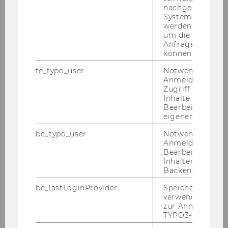
nachgelagerten
nach ei­ni­gen Rech­nun­gen mit den Kin­dern.
System abgefra
Auch die Kom­mu­ni­ka­ti­on mit der Lei­te­rin und
werden. Notwen
um die Antwort 
den an­de­ren Mit­ar­bei­tern ver­lief immer rei­
Anfrage zuordne
bungs­los. Vor dem ers­ten Tref­fen mit den Kin­
können.
dern, wur­den wir in die Pfar­re ein­ge­la­den, um
fe_typo_user
Notwendig für d
die an­de­ren Be­treu­er*innen ken­nen­zu­ler­nen.
Anmeldung und
Sie er­zähl­ten uns über den All­tag, was auf uns
Zugriff auf gesc
zu­kom­men könn­te und sogar schon, wie ei­ni­
Inhalte oder zur
Bearbeitung des
ge der Kin­der drauf sind. Sie haben uns zu ver­
eigenen Profils.
ste­hen ge­ge­ben, dass sie nicht nur für die Kin­
der da sind, son­dern auch für uns, falls wir
be_typo_user
Notwendig für d
Anmeldung und
etwas be­nö­tig­ten.
Bearbeitung von
Inhalten im TYP
Backend.
Aufgaben gemeinsam meistern
be_lastLoginProvider
Speichert die zul
verwendete Met
Wäh­rend mei­ner Zeit als Lern­bud­dy konn­te ich
zur Anmeldung f
ei­ni­ge Höhen und Tie­fen der Kin­der mit­kom­
TYPO3-Backend.
men, ei­ni­ge Mo­men­te sind mir be­son­ders in