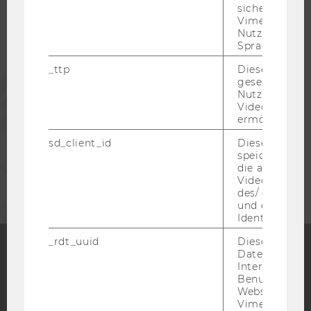
sichergestellt
Vimeo in der
Nutzer ausge
ALUMNI
Sprache ersch
_ttp
Dieser Cookie
PRESSE
gesetzt, um d
Nutzung des 
Videoplayers 
ermöglichen
MITARBEITENDE
sd_client_id
Dieses Cooki
speichert Dat
UNTERNEHMEN
die aktuellen
Videoeinstell
des/ der Benu
und einen per
Identifikatio
_rdt_uuid
Dieses Cooki
Daten über di
Interaktionen
Facebook
Instagram
Blog
Benutzer*inne
Websites, auf
Vimeo-Video