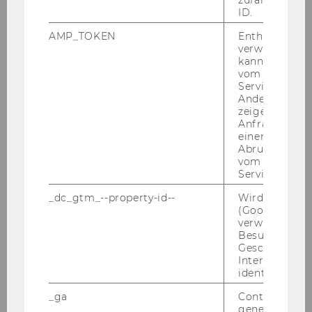
zufallsgenerie
ID.
AMP_TOKEN
Enthält ein To
verwendet we
kann, um eine
vom AMP-Clie
Service abzur
Andere mögli
zeigen Opt-ou
Anfrage im G
einen Fehler 
Abrufen einer
vom AMP Clie
Service an.
_dc_gtm_--property-id--
Wird von Dou
(Google Tag 
verwendet, u
Besucher nach
Geschlecht o
Interessen zu
identifizieren.
_ga
Contains a r
generated use