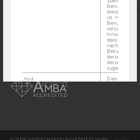
Speichert die 
Benutzer-ID, d
diese Seite e
ist. Hotjar ver
Benutzer nich
ACCREDITED BY:
verschiedene
hinweg.Stellt 
EQUIS
AACSB
dass Daten v
nachfolgende
Besuchen auf
derselben We
derselben Ben
zugeordnet w
AMBA
_hjid
Dies ist ein al
Cookie, das wi
mehr setzen, 
wenn ein Benu
noch in sein
Browser hat,
wir seinen We
wiederverwen
zu
_hjSessionUser
migrieren. Wi
© 2026 WIRTSCHAFTSUNIVERSITÄT WIEN
#89729