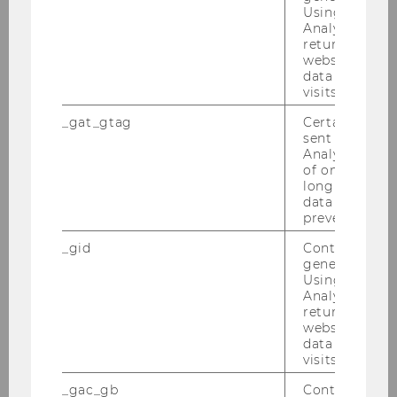
Using this ID
Autor: Em­ma­nu­el, Lern­bud­dy im SoSe 2024
Analytics can
returning use
website and 
data from pre
visits.
_gat_gtag
Certain data i
Lernbuddy-Programm
sent to Googl
Analytics a 
of once per m
long as it is s
data transfers
Bewerbung Lernbuddy
prevented.
Termine SoSe 2026
_gid
Contains a r
generated use
Using this ID
Termine WiSe 2026/27
Analytics can
returning use
website and 
Erfahrungsberichte
data from pre
visits.
_gac_gb
Contains cam