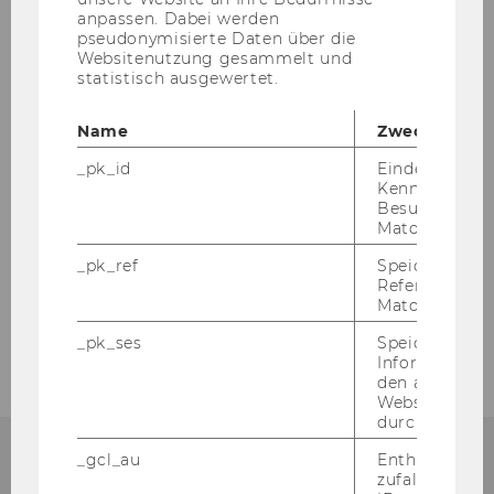
anpassen. Dabei werden
pseudonymisierte Daten über die
Websitenutzung gesammelt und
statistisch ausgewertet.
Lernbuddy
Name
Zweck
_pk_id
Eindeutige
Kennzeichnun
Bewerbung Lernbuddy
Besuchers du
Matomo.
Termine WiSe 2024/25
_pk_ref
Speicherung 
Referrers dur
Matomo.
Bildergalerie
_pk_ses
Speicherung 
Informatione
den aktuellen
Webseitenbe
durch Matom
_gcl_au
Enthält eine
zufallsgenerie
KONTAKT: