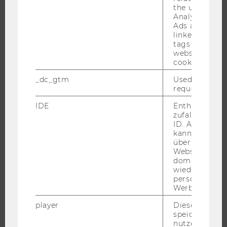
FORSCHUNGSINFRASTRUKTUR
the user. If G
Analytics and
Ads accounts 
linked, the co
tags on the G
UNIVERSITÄT
website read 
cookie.
ÜBER DIE WU
_dc_gtm
Used to throt
ORGANISATION
request rate.
WIRTSCHAFT UND GESELLSCHAFT
IDE
Enthält eine
CAMPUS
zufallsgenerie
ID. Anhand di
NEWS
kann Google 
EVENTS ARCHIV
über verschie
Websites
EVENTS
domainübergr
WU FOUNDATION
wiedererkenn
personalisiert
Werbung auss
player
Dieses Cooki
JOBS
speichert
nutzerspezifi