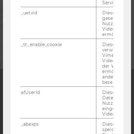
Service zu s
PRESSE
_uetvid
Dieses Cookie
gesetzt, um d
Nutzung des 
MITARBEITENDE
Videoplayers 
ermöglichen
UNTERNEHMEN
_tt_enable_cookie
Dieses Cookie
verwendet, u
Vimeo-
Videoeinbett
der WU-Websi
ermöglichen 
andere nicht 
bezeichnete 
Facebook
Instagram
Blog
afUserId
Dieses Cooki
Daten von
Nutzer*innen,
eingebettete
YouTube
Newsletter
Bluesky
Videos intera
_abexps
Dieses Cooki
speichert get