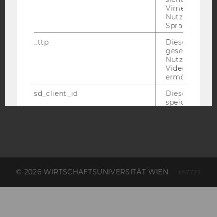
Vimeo in der
EQUIS
AACSB
Nutzer ausge
Sprache ersch
_ttp
Dieser Cookie
gesetzt, um d
Nutzung des 
Videoplayers 
AMBA
ermöglichen
sd_client_id
Dieses Cooki
speichert Dat
die aktuellen
Videoeinstell
des/ der Benu
und einen per
Identifikatio
_rdt_uuid
Dieses Cooki
Daten über di
© 2026 WIRTSCHAFTSUNIVERSITÄT WIEN
#67723
Interaktionen
Benutzer*inne
Websites, auf
Vimeo-Video
eingebettet is