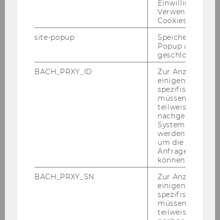
nen. Der­zeit bin ich bei der Wie­ner Börse in
Einwilligung zur
Verwendung vo
der Vor­stands­as­sis­tenz Teil­zeit tätig.
Cookies.
Vol­un­tee­ring@WU:
Du bist neben Ar­beit und
site-popup
Speichert ob ein
Stu­di­um auch Lern­bud­dy bei Vol­un­tee­
Popup ausgefüll
ring@WU. Wie bist du zum Lernbuddy-​
geschlossen wur
Programm ge­kom­men?
BACH_PRXY_ID
Zur Anzeige von
einigen WU-
Ilma:
Ich habe be­reits vor ei­ni­gen Jah­ren nach
spezifischen Inh
ge­eig­ne­ten Mög­lich­keit ge­sucht, um mich eh­
müssen Informa
ren­amt­lich en­ga­gie­ren zu kön­nen. Lei­der bin
teilweise von
nachgelagerten
lange nicht fün­dig ge­wor­den, da nur we­ni­ge
System abgefra
Or­ga­ni­sa­tio­nen gut kom­bi­nier­bar mit dem Stu­
werden. Notwen
di­um, der Ar­beit und mei­nem Pri­vat­le­ben sind.
um die Antwort 
Anfrage zuordne
Durch eine Stu­di­en­kol­le­gin hörte ich vor ca.
können.
zwei Jah­ren zum ers­ten Mal vom Lernbuddy-​
Programm. Tat­säch­lich habe ich län­ger über­
BACH_PRXY_SN
Zur Anzeige von
einigen WU-
legt, bevor ich mich schluss­end­lich als Lern­
spezifischen Inh
bud­dy bei Vol­un­tee­ring@WU be­wor­ben habe.
müssen Informa
Nun bin ich seit Sep­tem­ber dabei und sehr
teilweise von