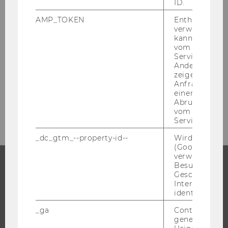
ID.
AMP_TOKEN
Enthält ein To
verwendet we
kann, um eine
vom AMP-Clie
Vol­un­tee­ring@WU
Service abzur
Ge­bäu­de LC, Ebene 2
Andere mögli
Welt­han­dels­platz 1
zeigen Opt-ou
Anfrage im G
1020 Wien
einen Fehler 
Abrufen einer
E-​Mail:
vol­un­tee­ring@wu.ac.at
vom AMP Clie
Service an.
_dc_gtm_--property-id--
Wird von Dou
(Google Tag 
verwendet, u
Besucher nach
Geschlecht o
STUDIUM
Interessen zu
identifizieren.
WARUM WU?
_ga
Contains a r
BACHELOR
generated use