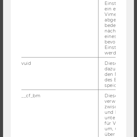
Einstellungen
JOBS
ein eingebett
JOBPORTAL
Vimeo-Video
abgespielt wi
RESEARCH CAREER
bedeutet, das
nächsten Ans
WELCOME SERVICES
eines Vimeo-V
JOBS MIT WU-STUDIUM
bevorzugten
Einstellungen
KARRIEREKONTAKTE AN DER WU
werden.
KARRIERENETZWERKE AN DER WU
vuid
Dieser Cookie
dazu eingeset
den Nutzungs
des Benutzers
speichern.
WU COMMUNITY
__cf_bm
Dieses Cookie
verwendet, u
zwischen Men
STUDIERENDE
und Bots zu
unterscheiden.
für Vimeo no
ALUMNI
um, um gülti
über die Nutz