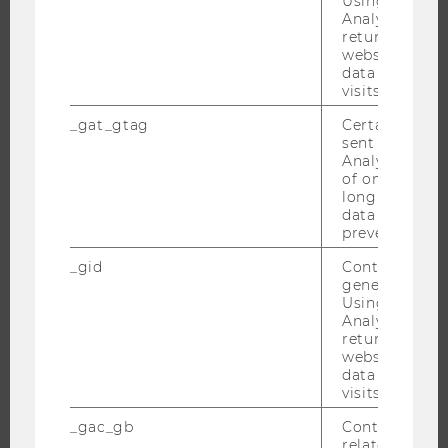
Using this ID
MASTER
Analytics can
DOKTORAT / PHD
returning use
website and 
EXECUTIVE EDUCATION
data from pre
visits.
BEWERBUNG UND ZULASSUNG
INFORMATIONEN FÜR STUDIERENDE
_gat_gtag
Certain data i
sent to Googl
INTERNATIONALE UND INCOMING EXCHANGE STUDIERENDE
Analytics a 
ANGEBOTE FÜR SCHULEN UND STUDIENINTERESSIERTE
of once per m
long as it is s
STUDENT CLUBS
data transfers
prevented.
_gid
Contains a r
generated use
FORSCHUNG
Using this ID
Analytics can
FORSCHUNGSPORTAL
returning use
website and 
FORSCHENDE
data from pre
visits.
IMPACT DER FORSCHUNG
ORGANISATION DER FORSCHUNG
_gac_gb
Contains cam
related infor