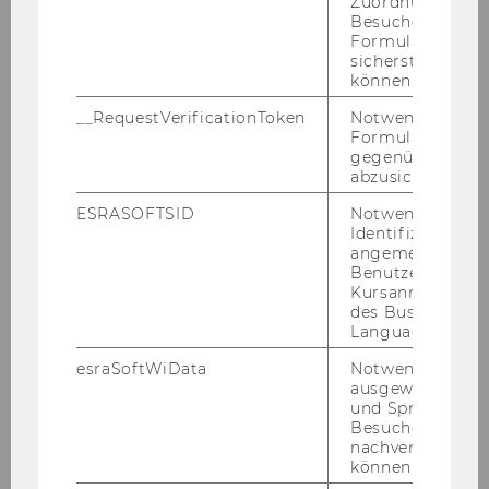
Zuordnung von
Besucher zu
Formulareingab
sicherstellen zu
können.
__RequestVerificationToken
Notwendig, um 
Formulareingab
gegenüber Angri
abzusichern.
ESRASOFTSID
Notwendig zur
Identifizierung 
angemeldeten
Benutzers im
Kursanmeldung
des Business
Language Center
esraSoftWiData
Notwendig um
M. ist ein wun­der­vol­ler Junge der mir in der
ausgewählte Sp
und Sprachkurse
Zeit, seit­dem ich ihn kenne, sehr viel Freu­de
Besuchers
ge­bracht hat. Die wö­chent­li­chen zwei Lern­
nachverfolgen z
stun­den mit ihm ver­ge­hen immer be­son­ders
können.