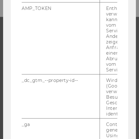
AMP_TOKEN
Enthält ein To
verwendet we
kann, um eine
vom AMP-Clie
Service abzur
Andere mögli
STUDIUM
zeigen Opt-ou
Anfrage im G
WARUM WU?
einen Fehler 
Abrufen einer
BACHELOR
vom AMP Clie
MASTER
Service an.
DOKTORAT / PHD
_dc_gtm_--property-id--
Wird von Dou
(Google Tag 
EXECUTIVE EDUCATION
verwendet, u
BEWERBUNG UND ZULASSUNG
Besucher nach
Geschlecht o
INFORMATIONEN FÜR STUDIERENDE
Interessen zu
INTERNATIONALE UND INCOMING EXCHANGE STUDIERENDE
identifizieren.
ANGEBOTE FÜR SCHULEN UND STUDIENINTERESSIERTE
_ga
Contains a r
generated use
STUDENT CLUBS
Using this ID