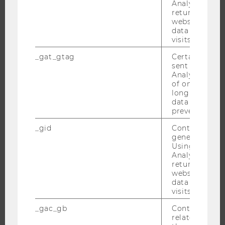
Analytics can
returning use
website and 
data from pre
FORSCHUNG
visits.
FORSCHUNGSPORTAL
_gat_gtag
Certain data i
sent to Googl
FORSCHENDE
Analytics a 
IMPACT DER FORSCHUNG
of once per m
long as it is s
ORGANISATION DER FORSCHUNG
data transfers
FORSCHUNGSINFRASTRUKTUR
prevented.
_gid
Contains a r
generated use
Using this ID
UNIVERSITÄT
Analytics can
returning use
website and 
ÜBER DIE WU
data from pre
ORGANISATION
visits.
WIRTSCHAFT UND GESELLSCHAFT
_gac_gb
Contains cam
related infor
CAMPUS