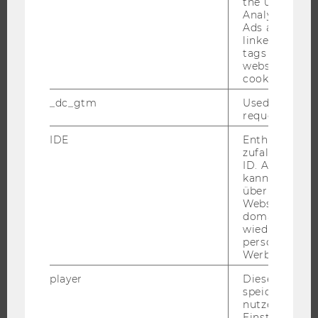
the user. If G
NEWS
Analytics and
Ads accounts 
EVENTS ARCHIV
linked, the co
EVENTS
tags on the G
website read 
WU FOUNDATION
cookie.
_dc_gtm
Used to throt
request rate.
JOBS
IDE
Enthält eine
zufallsgenerie
JOBS
ID. Anhand di
kann Google 
JOBPORTAL
über verschie
Websites
RESEARCH CAREER
domainübergr
WELCOME SERVICES
wiedererkenn
personalisiert
JOBS MIT WU-STUDIUM
Werbung auss
KARRIEREKONTAKTE AN DER WU
player
Dieses Cooki
KARRIERENETZWERKE AN DER WU
speichert
nutzerspezifi
Einstellungen