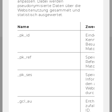
anpassen. Dabei werden
Termine WiSe 2024/25
pseudonymisierte Daten über die
Websitenutzung gesammelt und
statistisch ausgewertet.
Bildergalerie
Name
Zweck
_pk_id
Eindeutige
Kennzeichnun
Besuchers du
Matomo.
KONTAKT:
_pk_ref
Speicherung 
Referrers dur
Matomo.
_pk_ses
Speicherung 
Vol­un­tee­ring@WU
Informatione
den aktuellen
Ge­bäu­de LC, Ebene 2
Webseitenbe
Welt­han­dels­platz 1
durch Matom
1020 Wien
_gcl_au
Enthält eine
E-​Mail:
vol­un­tee­ring@wu.ac.at
zufallsgenerie
ID.