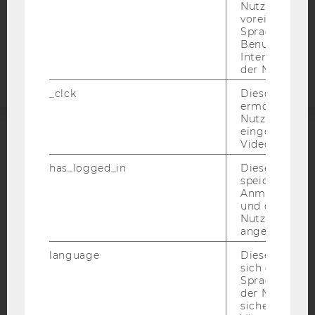
Nutzer*in, zB.
voreingestell
Barrierefreiheitserklärung
Sprache, Regi
Benutzernam
Webseite
Interaktionsd
der Nutzer*in
_clck
Dieses Cooki
ermöglicht di
Nutzung des
eingebettete
Video Players
ACCREDITED BY:
has_logged_in
Dieses Cooki
EQUIS
AACSB
speichert
Anmeldeinfo
und ob sich de
Nutzer*in jem
angemeldet h
AMBA
language
Dieses Cooki
sich die
Spracheinstel
der Nutzer*in
sichergestellt