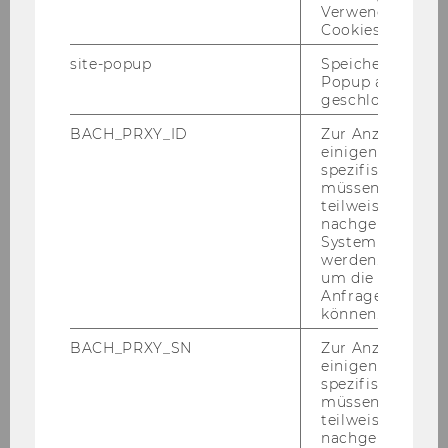
Nach Rück­spra­che mit der WG bekam ich
Verwendung vo
dann einen an­de­ren Ju­gend­li­chen zu­ge­teilt.
Cookies.
Es war ein gro­ßer Un­ter­schied zu der ers­ten
site-popup
Speichert ob ein
Lern­er­fah­rung. Nach dem drit­ten Tref­fen
Popup ausgefüll
waren wir schon fast ein Herz und eine Seele.
geschlossen wur
Mein Schütz­ling M. war da­mals 14 Jahre alt und
BACH_PRXY_ID
Zur Anzeige von
sehr wiss- und lern­be­gie­rig. Von An­fang an war
einigen WU-
spezifischen Inh
das Er­ler­nen der deut­schen Spra­che für ihn im
müssen Informa
Vor­der­grund. Ich habe kaum je­man­den ken­
teilweise von
nen­ge­lernt, der so mo­ti­viert lernt. Drei Se­mes­
nachgelagerten
System abgefra
ter spä­ter sehe ich wie sich die Sprach­kennt­
werden. Notwen
nis­se mei­nes be­treu­ten Ju­gend­li­chen ver­bes­
um die Antwort 
sert haben und wie er grund­sätz­lich mehr an
Anfrage zuordne
können.
Si­cher­heit und Sou­ve­rä­ni­tät ge­won­nen hat.
BACH_PRXY_SN
Zur Anzeige von
Exkursionen stärken das
einigen WU-
spezifischen Inh
Gemeinschaftsgefühl
müssen Informa
teilweise von
Damit wir nicht immer nur drin­nen ler­nen,
nachgelagerten