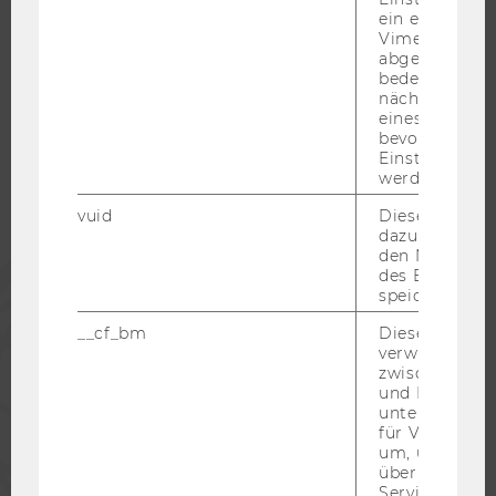
ein eingebett
Vimeo-Video
abgespielt wi
WU COMMUNITY
bedeutet, das
nächsten Ans
eines Vimeo-V
STUDIERENDE
bevorzugten
Einstellungen
werden.
ALUMNI
vuid
Dieser Cookie
dazu eingeset
den Nutzungs
PRESSE
des Benutzers
speichern.
__cf_bm
Dieses Cookie
MITARBEITENDE
verwendet, u
zwischen Men
und Bots zu
UNTERNEHMEN
unterscheiden.
für Vimeo no
um, um gülti
über die Nutz
Service zu s