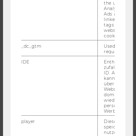
the user. If G
UNIVERSITÄT
Analytics and
Ads accounts 
ÜBER DIE WU
linked, the co
tags on the G
ORGANISATION
website read 
cookie.
WIRTSCHAFT UND GESELLSCHAFT
CAMPUS
_dc_gtm
Used to throt
request rate.
NEWS
IDE
Enthält eine
EVENTS ARCHIV
zufallsgenerie
EVENTS
ID. Anhand di
kann Google 
WU FOUNDATION
über verschie
Websites
domainübergr
wiedererkenn
personalisiert
JOBS
Werbung auss
JOBS
player
Dieses Cooki
speichert
JOBPORTAL
nutzerspezifi
RESEARCH CAREER