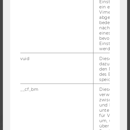
Einstellungen
ein eingebett
WELCOME SERVICES
Vimeo-Video
JOBS MIT WU-STUDIUM
abgespielt wi
bedeutet, das
KARRIEREKONTAKTE AN DER WU
nächsten Ans
eines Vimeo-V
KARRIERENETZWERKE AN DER WU
bevorzugten
Einstellungen
werden.
vuid
Dieser Cookie
dazu eingeset
WU COMMUNITY
den Nutzungs
des Benutzers
speichern.
STUDIERENDE
__cf_bm
Dieses Cookie
verwendet, u
ALUMNI
zwischen Men
und Bots zu
unterscheiden.
für Vimeo no
PRESSE
um, um gülti
über die Nutz