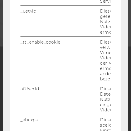
Service zu s
MITARBEITENDE
_uetvid
Dieses Cookie
gesetzt, um d
Nutzung des 
UNTERNEHMEN
Videoplayers 
ermöglichen
_tt_enable_cookie
Dieses Cookie
verwendet, u
Vimeo-
Videoeinbett
der WU-Websi
Facebook
Instagram
Blog
ermöglichen 
andere nicht 
bezeichnete 
afUserId
Dieses Cooki
YouTube
Newsletter
Bluesky
Daten von
Nutzer*innen,
eingebettete
Videos intera
_abexps
Dieses Cooki
speichert get
IMPRESSUM
Einstellungen