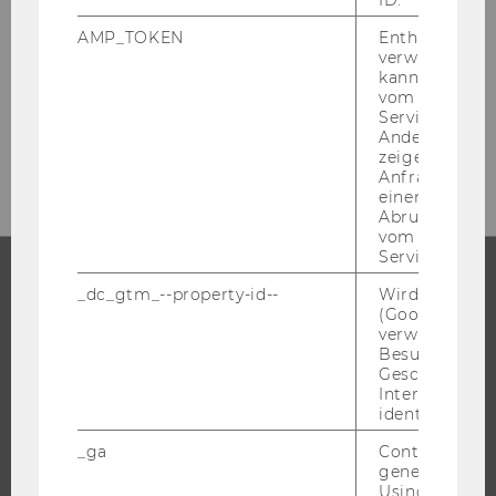
ID.
Gebäude LC | Ebene +2
AMP_TOKEN
Enthält ein To
Welthandelsplatz 1
verwendet we
kann, um eine
1020
Wien
vom AMP-Clie
Service abzur
Tel:
+43-1-31336-3553
Andere mögli
E-Mail:
counselling@wu.ac.at
zeigen Opt-ou
Anfrage im G
einen Fehler 
Abrufen einer
vom AMP Clie
Service an.
_dc_gtm_--property-id--
Wird von Dou
STUDIUM
(Google Tag 
verwendet, u
Besucher nach
WARUM WU?
Geschlecht o
BACHELOR
Interessen zu
identifizieren.
MASTER
_ga
Contains a r
DOKTORAT / PHD
generated use
EXECUTIVE EDUCATION
Using this ID