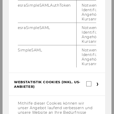
esraSimpleSAMLAuthToken
Notwendig zur
Aktivitätenkalender Wintersemester 2026/27
Identifizierung 
Angehörige/r für
Kursanmeldung.
Peergroups für Studierende
esraSimpleSAML
Notwendig zur
Identifizierung 
DIY-Werkzeugkiste
Angehörige/r für
Kursanmeldung.
Einzel-Coaching
SimpleSAML
Notwendig zur
Identifizierung 
Angehörige/r für
Team Student Counselling
Kursanmeldung.
WEBSTATISTIK COOKIES (INKL. US-
Webstatis
ANBIETER)
Cookies
(inkl.
KONTAKT
US-
Anbieter)
Mithilfe dieser Cookies können wir
unser Angebot laufend verbessern und
Library & Learning Center (LC) | Ebene +2
unsere Website an Ihre Bedürfnisse