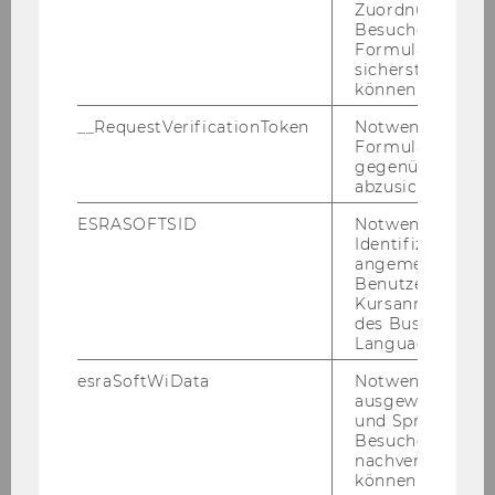
Zuordnung von
Besucher zu
Die Teilnahme ist
Formulareingab
begrenzt, es gilt „first
sicherstellen zu
come, first served“.
können.
__RequestVerificationToken
Notwendig, um 
Formulareingab
gegenüber Angri
abzusichern.
ESRASOFTSID
Notwendig zur
Identifizierung 
DA­TEN­SCHUTZ­ER­KLÄ­RUNG
angemeldeten
Benutzers im
Kursanmeldung
des Business
Language Center
esraSoftWiData
Notwendig um
Student Counselling
ausgewählte Sp
und Sprachkurse
Besuchers
nachverfolgen z
Student Wellbeing News abonnieren
können.