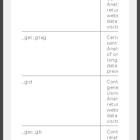
Analytics can
BEWERBUNG UND ZULASSUNG
returning use
INFORMATIONEN FÜR STUDIERENDE
website and 
data from pre
INTERNATIONALE UND INCOMING EXCHANGE STUDIERENDE
visits.
ANGEBOTE FÜR SCHULEN UND STUDIENINTERESSIERTE
_gat_gtag
Certain data i
STUDENT CLUBS
sent to Googl
Analytics a 
of once per m
long as it is s
data transfers
FORSCHUNG
prevented.
_gid
Contains a r
FORSCHUNGSPORTAL
generated use
FORSCHENDE
Using this ID
Analytics can
IMPACT DER FORSCHUNG
returning use
ORGANISATION DER FORSCHUNG
website and 
data from pre
FORSCHUNGSINFRASTRUKTUR
visits.
_gac_gb
Contains cam
related infor