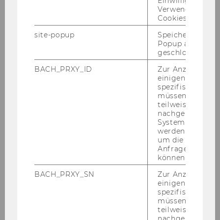
Einwilligung zur
or not, you are right."
Verwendung vo
Sarah Wag­ner
hat nach einem WU Stu­di­um,
Cookies.
einem Mas­ter in Work & Or­ga­ni­sa­tio­nal Psy­cho­
site-popup
Speichert ob ein
lo­gy ihre Liebe zu
psy­cho­lo­gi­schem & phy­sio­
Popup ausgefüll
geschlossen wur
lo­gi­schem Wohl­be­fin­den
ent­deckt. So ar­bei­
tet sie nun
selbst­stän­dig als Lebens-​ und So­
BACH_PRXY_ID
Zur Anzeige von
zi­al­be­ra­te­rin
,
Yo­ga­leh­re­rin
und bie­tet Un­ter­
einigen WU-
spezifischen Inh
stüt­zung für FLIN­TA*s an.
müssen Informa
teilweise von
Sie glaubt, dass das Zei­gen von Ver­letz­lich­keit
nachgelagerten
und ein Leben vol­ler Emo­tio­nen Ver­bin­dung
System abgefra
und Em­pa­thie schafft und wahre Stär­ke dar­
werden. Notwen
um die Antwort 
stellt, wel­che öko­no­mi­schen und sys­te­mi­schen
Anfrage zuordne
Wan­del her­vor­ru­fen wird.
können.
BACH_PRXY_SN
Zur Anzeige von
Kompetenzen & Ziele
einigen WU-
spezifischen Inh
müssen Informa
teilweise von
erhöhte Resilienz
nachgelagerten