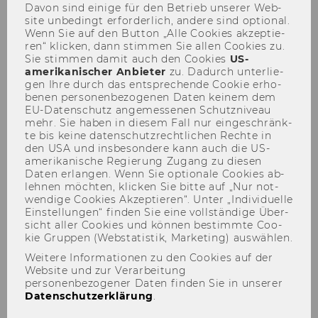
scheitern
Davon sind ei­ni­ge für den Be­trieb un­se­rer Web­
site un­be­dingt er­for­der­lich, an­de­re sind op­tio­nal.
Wenn Sie auf den But­ton „Alle Coo­kies ak­zep­tie­
ren“ kli­cken, dann stim­men Sie allen Coo­kies zu.
Sie stim­men damit auch den Coo­kies
US-​
amerikanischer An­bie­ter
zu. Da­durch un­ter­lie­
gen Ihre durch das ent­spre­chen­de Coo­kie er­ho­
be­nen per­so­nen­be­zo­ge­nen Daten kei­nem dem
EU-​Datenschutz an­ge­mes­se­nen Schutz­ni­veau
mehr. Sie haben in die­sem Fall nur ein­ge­schränk­
te bis keine da­ten­schutz­recht­li­chen Rech­te in
den USA und ins­be­son­de­re kann auch die US-​
amerikanische Re­gie­rung Zu­gang zu die­sen
WORKSHOP mit Sarah Wagner
Daten er­lan­gen. Wenn Sie op­tio­na­le Coo­kies ab­
leh­nen möch­ten, kli­cken Sie bitte auf „Nur not­
9. April 2024 | 16:00 - 17:30 | AD.0.114
wen­di­ge Coo­kies Ak­zep­tie­ren“. Unter „In­di­vi­du­el­le
Ein­stel­lun­gen“ fin­den Sie eine voll­stän­di­ge Über­
sicht aller Coo­kies und kön­nen be­stimm­te Coo­
kie Grup­pen (Web­sta­tis­tik, Mar­ke­ting) aus­wäh­len.
Weitere Informationen zu den Cookies auf der
Website und zur Verarbeitung
personenbezogener Daten finden Sie in unserer
Datenschutzerklärung
.