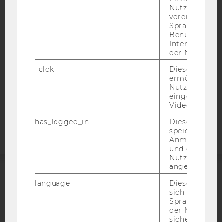
BARRIEREFREIHEITSERKLÄRUNG WEBSEITE
Nutzer*in, zB.
voreingestell
DATENSCHUTZERKLÄRUNG
Sprache, Regi
Benutzernam
DATENSCHUTZERKLÄRUNG SOCIAL MEDIA
Interaktionsd
DATENSCHUTZERKLÄRUNG
der Nutzer*in
STUDIENBEWERBER*INNEN UND STUDIERENDE
_clck
Dieses Cooki
COOKIE EINSTELLUNGEN
ermöglicht di
Nutzung des
eingebettete
Barrierefreiheitserklärung
Video Players
Webseite
has_logged_in
Dieses Cooki
speichert
Anmeldeinfo
und ob sich de
Nutzer*in jem
angemeldet h
ACCREDITED BY:
language
Dieses Cooki
sich die
Spracheinstel
EQUIS
AACSB
der Nutzer*in
sichergestellt