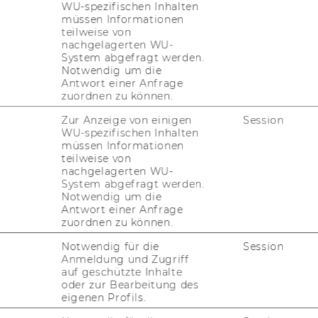
WU-spezifischen Inhalten
müssen Informationen
teilweise von
nachgelagerten WU-
System abgefragt werden.
Notwendig um die
Antwort einer Anfrage
zuordnen zu können.
Zur Anzeige von einigen
Session
WU-spezifischen Inhalten
FORSCHUNG
müssen Informationen
WU
teilweise von
FORSCHUNGSPORTAL
nachgelagerten WU-
System abgefragt werden.
Notwendig um die
ST
FORSCHENDE
Antwort einer Anfrage
zuordnen zu können.
IMPACT DER FORSCHUNG
AL
Notwendig für die
Session
ORGANISATION DER
Anmeldung und Zugriff
FORSCHUNG
auf geschützte Inhalte
PR
oder zur Bearbeitung des
eigenen Profils.
FORSCHUNGSINFRASTRUKTUR