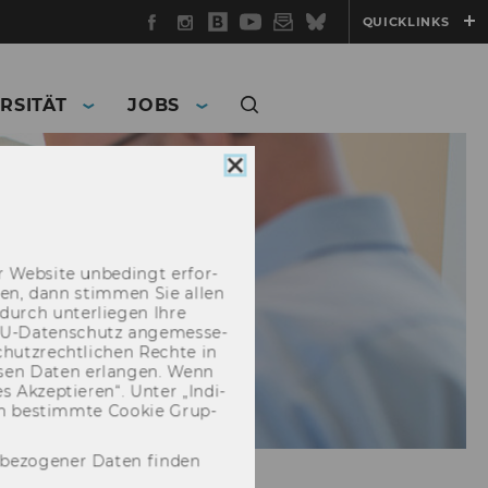
Facebook
Instagram
WU
YouTube
Newsletter
Bluesky
QUICKLINKS
Blog
RSITÄT
JOBS
Cookie
Consent
schließen
 Web­site un­be­dingt er­for­
­cken, dann stim­men Sie allen
durch un­ter­lie­gen Ihre
EU-​Datenschutz an­ge­mes­se­
hutz­recht­li­chen Rech­te in
­sen Daten er­lan­gen. Wenn
 Ak­zep­tie­ren“. Unter „In­di­
­nen be­stimm­te Coo­kie Grup­
nbezogener Daten finden