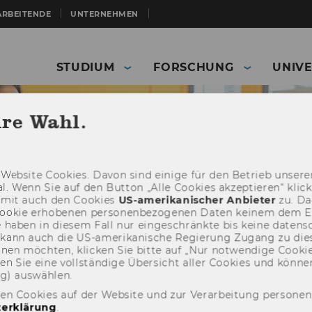
ARBEITENDE
UNTERNEHMEN
STUDIUM
FORSCHUNG
UNIVE
hre Wahl.
Web­site Coo­kies. Davon sind ei­ni­ge für den Be­trieb un­se­rer
­nal. Wenn Sie auf den But­ton „Alle Coo­kies ak­zep­tie­ren“ kli
damit auch den Coo­kies
US-​amerikanischer An­bie­ter
zu. Da­
oo­kie er­ho­be­nen per­so­nen­be­zo­ge­nen Daten kei­nem dem 
haben in die­sem Fall nur ein­ge­schränk­te bis keine da­ten­sc
e kann auch die US-​amerikanische Re­gie­rung Zu­gang zu die
eh­nen möch­ten, kli­cken Sie bitte auf „Nur not­wen­di­ge Coo­kies
fin­den Sie eine voll­stän­di­ge Über­sicht aller Coo­kies und kön
ng) aus­wäh­len.
Mitarbeitende
Infos für Lehrende
den Cookies auf der Website und zur Verarbeitung persone
xzellente Lehre
Mehrfach prämierte Lehrende
erklärung
.