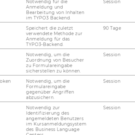
Notwendig für die
Session
MI
Anmeldung und
Bearbeitung von Inhalten
im TYPO3 Backend.
UN
Speichert die zuletzt
90 Tage
verwendete Methode zur
Anmeldung für das
TYPO3-Backend.
Notwendig, um die
Session
Zuordnung von Besucher
zu Formulareingabe
sicherstellen zu können.
Token
Notwendig, um die
Session
Formulareingabe
gegenüber Angriffen
abzusichern.
JOBS
Notwendig zur
Session
JOBS
Identifizierung des
angemeldeten Benutzers
im Kursanmeldungsystem
JOBPORTAL
des Business Language
Centers.