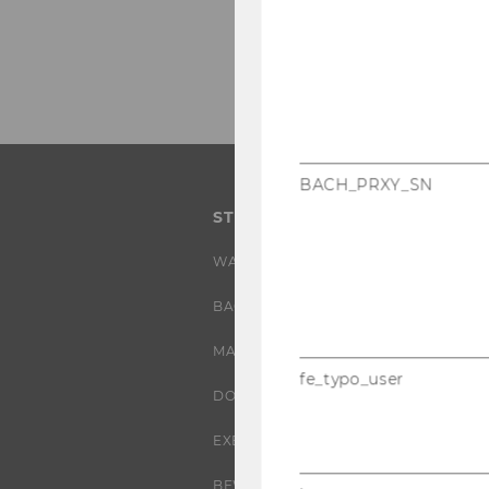
BACH_PRXY_SN
STUDIUM
WARUM WU?
BACHELOR
MASTER
fe_typo_user
DOKTORAT / PHD
EXECUTIVE EDUCATION
BEWERBUNG UND ZULASSUNG