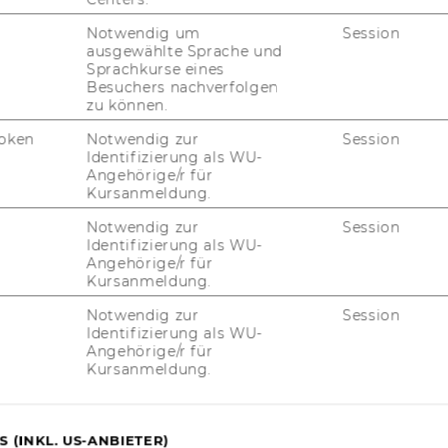
RESEARCH CAREER
Notwendig um
Session
WELCOME SERVICES
ausgewählte Sprache und
Sprachkurse eines
Besuchers nachverfolgen
JOBS MIT WU-STUDIUM
zu können.
KARRIEREKONTAKTE AN DER
oken
Notwendig zur
Session
WU
Identifizierung als WU-
Angehörige/r für
KARRIERENETZWERKE AN DER
Kursanmeldung.
WU
Notwendig zur
Session
Identifizierung als WU-
Angehörige/r für
Kursanmeldung.
Notwendig zur
Session
Identifizierung als WU-
Angehörige/r für
Kursanmeldung.
uTube
Newsletter
Bluesky
ACCREDITED B
EQUIS
AAC
 (INKL. US-ANBIETER)