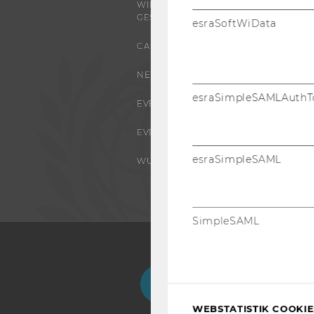
WIRTSCHAFT UND
GESELLSCHAFT
esraSoftWiData
CAMPUS
NEWS
esraSimpleSAMLAuthT
EVENTS ARCHIV
EVENTS
esraSimpleSAML
WU FOUNDATION
SimpleSAML
Facebook
Instagram
Blog
Yo
WEBSTATISTIK COOKIES