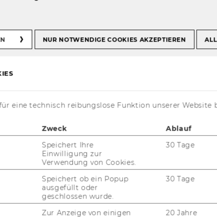
ämierte Lehrende
EN
NUR NOTWENDIGE COOKIES AKZEPTIEREN
ALL
IES
t 2016 be­reits mehr­fach mit dem Preis für
ür eine technisch reibungslose Funktion unserer Website 
net.
Zweck
Ablauf
Speichert Ihre
30 Tage
Einwilligung zur
zeich­nun­gen
Verwendung von Cookies.
Speichert ob ein Popup
30 Tage
ausgefüllt oder
zeich­nun­gen
geschlossen wurde.
Zur Anzeige von einigen
20 Jahre