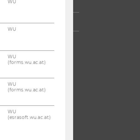
WU
TARBEITENDE
TERNEHMEN
WU
WU
(forms.wu.ac.at)
WU
(forms.wu.ac.at)
WU
(esrasoft.wu.ac.at)