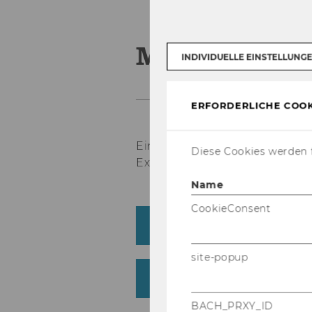
Mehrfach pr
INDIVIDUELLE EINSTELLUNG
ERFORDERLICHE COOK
Ei­ni­ge Leh­ren­de wur­den sei
Diese Cookies werden f
Ex­zel­len­te Lehre aus­ge­zeich­
Name
CookieConsent
Leh­ren­de mit drei Aus­
site-popup
Leh­ren­de mit zwei Aus­
BACH_PRXY_ID