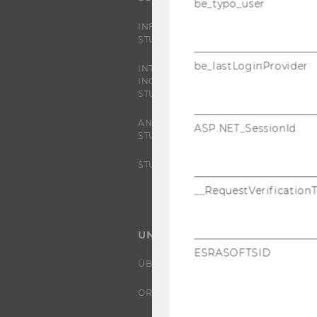
be_typo_user
INFORMATIONEN FÜR
STUDIERENDE
be_lastLoginProvider
INTERNATIONALE UND
INCOMING EXCHANGE
STUDIERENDE
ANGEBOTE FÜR SCHULEN UND
ASP.NET_SessionId
STUDIENINTERESSIERTE
STUDENT CLUBS
__RequestVerification
UNIVERSITÄT
ESRASOFTSID
ÜBER DIE WU
ORGANISATION