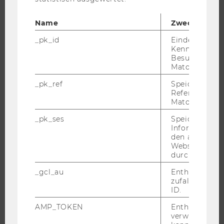
Name
Zweck
UNIVERSITÄT
_pk_id
Eindeutige
Kennzeichnun
ÜBER DIE WU
Besuchers du
Matomo.
ORGANISATION
WIRTSCHAFT UND GESELLSCHAFT
_pk_ref
Speicherung 
Referrers dur
CAMPUS
Matomo.
NEWS
_pk_ses
Speicherung 
EVENTS ARCHIV
Informatione
den aktuellen
EVENTS
Webseitenbe
durch Matom
WU FOUNDATION
_gcl_au
Enthält eine
zufallsgenerie
ID.
JOBS
AMP_TOKEN
Enthält ein To
verwendet we
JOBS