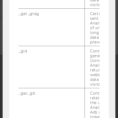
PRESSE
visits.
_gat_gtag
Certain data i
MITARBEITENDE
sent to Googl
Analytics a 
of once per m
UNTERNEHMEN
long as it is s
data transfers
prevented.
_gid
Contains a r
generated use
Using this ID
Analytics can
returning use
Facebook
Instagram
Blog
website and 
data from pre
visits.
_gac_gb
Contains cam
YouTube
Newsletter
Bluesky
related infor
the user. If G
Analytics and
Ads accounts 
linked, the co