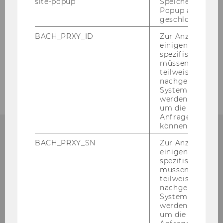
site-popup
Speichert ob ein
Institute
Popup ausgefüll
geschlossen wur
BACH_PRXY_ID
Zur Anzeige von
einigen WU-
News Archiv MCA
spezifischen Inh
müssen Informa
MCA in the Media
teilweise von
nachgelagerten
System abgefra
werden. Notwen
um die Antwort 
Anfrage zuordne
können.
BACH_PRXY_SN
Zur Anzeige von
einigen WU-
Institute for Marketing and
spezifischen Inh
müssen Informa
Customer Analytics
teilweise von
nachgelagerten
System abgefra
Building D2, Entrance A
werden. Notwen
Welthandelsplatz 1
um die Antwort 
1020
Vienna