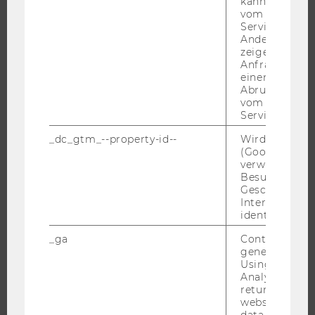
kann, um eine
vom AMP-Clie
JOBPORTAL
Service abzur
RESEARCH CAREER
Andere mögli
zeigen Opt-ou
WELCOME SERVICES
Anfrage im G
JOBS MIT WU-STUDIUM
einen Fehler 
Abrufen einer
KARRIEREKONTAKTE AN DER WU
vom AMP Clie
Service an.
KARRIERENETZWERKE AN DER WU
_dc_gtm_--property-id--
Wird von Dou
(Google Tag 
verwendet, u
Besucher nach
Geschlecht o
WU COMMUNITY
Interessen zu
identifizieren.
STUDIERENDE
_ga
Contains a r
generated use
Using this ID
ALUMNI
Analytics can
returning use
website and 
data from pre