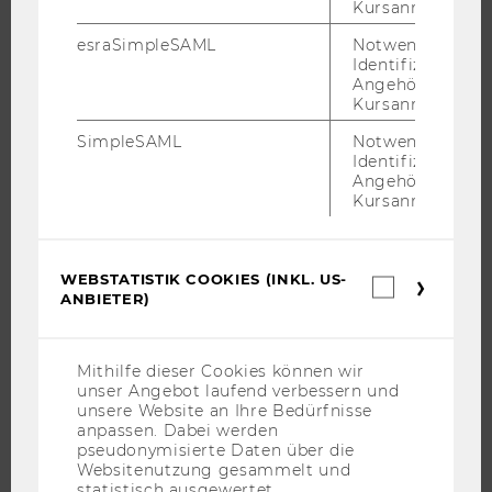
Kursanmeldung.
DOKTORAT / PHD
EXECUTIVE EDUCATION
esraSimpleSAML
Notwendig zur
Identifizierung 
BEWERBUNG UND ZULASSUNG
Angehörige/r für
Kursanmeldung.
INFORMATIONEN FÜR STUDIERENDE
INTERNATIONALE UND INCOMING EXCHANGE STUDIERENDE
SimpleSAML
Notwendig zur
Identifizierung 
ANGEBOTE FÜR SCHULEN UND STUDIENINTERESSIERTE
Angehörige/r für
Kursanmeldung.
STUDENT CLUBS
WEBSTATISTIK COOKIES (INKL. US-
Webstatis
FORSCHUNG
ANBIETER)
Cookies
(inkl.
FORSCHUNGSPORTAL
US-
Anbieter)
Mithilfe dieser Cookies können wir
FORSCHENDE
unser Angebot laufend verbessern und
IMPACT DER FORSCHUNG
unsere Website an Ihre Bedürfnisse
anpassen. Dabei werden
ORGANISATION DER FORSCHUNG
pseudonymisierte Daten über die
Websitenutzung gesammelt und
FORSCHUNGSINFRASTRUKTUR
statistisch ausgewertet.