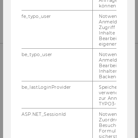
Anfrage zuordne
können.
Tel:
+43 (0) 1 31336-4586
fe_typo_user
Notwendig für d
E-Mail:
mca@wu.ac.at
Anmeldung und
Zugriff auf gesc
Inhalte oder zur
Bearbeitung des
eigenen Profils.
be_typo_user
Notwendig für d
Anmeldung und
Bearbeitung von
Inhalten im TYP
Backend.
be_lastLoginProvider
Speichert die zul
verwendete Met
zur Anmeldung f
TYPO3-Backend.
ASP.NET_SessionId
Notwendig, um 
Zuordnung von
Besucher zu
Formulareingab
sicherstellen zu