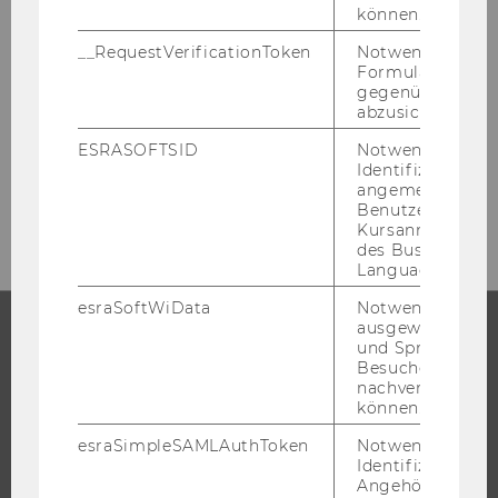
können.
__RequestVerificationToken
Notwendig, um 
Formulareingab
gegenüber Angri
abzusichern.
ESRASOFTSID
Notwendig zur
Identifizierung 
angemeldeten
Benutzers im
Kursanmeldung
des Business
Language Center
esraSoftWiData
Notwendig um
ausgewählte Sp
und Sprachkurse
STUDIUM
Besuchers
nachverfolgen z
können.
WARUM WU?
BACHELOR
esraSimpleSAMLAuthToken
Notwendig zur
Identifizierung 
MASTER
Angehörige/r für