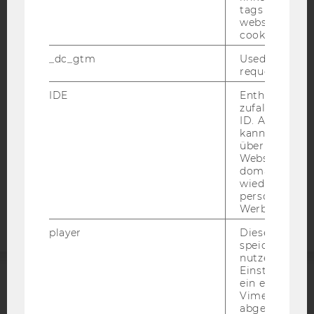
tags on the G
website read 
IMPRESSUM
cookie.
BARRIEREFREIHEITSERKLÄRUNG WEBSEITE
_dc_gtm
Used to throt
DATENSCHUTZERKLÄRUNG
request rate.
DATENSCHUTZERKLÄRUNG SOCIAL MEDIA
IDE
Enthält eine
DATENSCHUTZERKLÄRUNG
zufallsgenerie
ID. Anhand di
STUDIENBEWERBER*INNEN UND STUDIERENDE
kann Google 
COOKIE EINSTELLUNGEN
über verschie
Websites
domainübergr
Barrierefreiheitserklärung
wiedererkenn
Webseite
personalisiert
Werbung auss
player
Dieses Cooki
speichert
nutzerspezifi
Einstellungen
ein eingebett
ACCREDITED BY:
Vimeo-Video
abgespielt wi