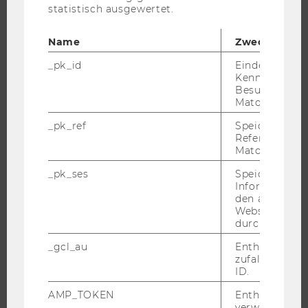
ANGEBOTE FÜR SCHULEN UND STUDIENINTERESSIERTE
statistisch ausgewertet.
STUDENT CLUBS
Name
Zweck
_pk_id
Eindeutige
Kennzeichnun
FORSCHUNG
Besuchers du
Matomo.
FORSCHUNGSPORTAL
_pk_ref
Speicherung 
FORSCHENDE
Referrers dur
Matomo.
IMPACT DER FORSCHUNG
_pk_ses
Speicherung 
ORGANISATION DER FORSCHUNG
Informatione
FORSCHUNGSINFRASTRUKTUR
den aktuellen
Webseitenbe
durch Matom
_gcl_au
Enthält eine
UNIVERSITÄT
zufallsgenerie
ID.
ÜBER DIE WU
AMP_TOKEN
Enthält ein To
ORGANISATION
verwendet we