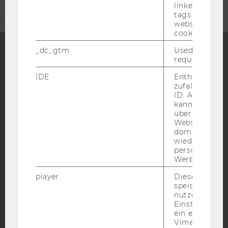
linked, the co
tags on the G
website read 
cookie.
_dc_gtm
Used to throt
request rate.
Facebook
Instagram
Blog
IDE
Enthält eine
zufallsgenerie
ID. Anhand di
kann Google 
YouTube
Newsletter
Bluesky
über verschie
Websites
domainübergr
wiedererkenn
personalisiert
Werbung auss
IMPRESSUM
player
Dieses Cooki
speichert
BARRIEREFREIHEITSERKLÄRUNG WEBSEITE
nutzerspezifi
DATENSCHUTZERKLÄRUNG
Einstellungen
ein eingebett
DATENSCHUTZERKLÄRUNG SOCIAL MEDIA
Vimeo-Video