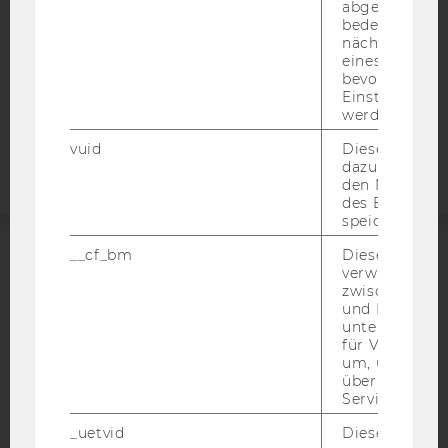
abgespielt wi
DATENSCHUTZERKLÄRUNG
bedeutet, das
STUDIENBEWERBER*INNEN UND STUDIERENDE
nächsten Ans
COOKIE EINSTELLUNGEN
eines Vimeo-V
bevorzugten
Einstellungen
Barrierefreiheitserklärung
werden.
Webseite
vuid
Dieser Cookie
dazu eingeset
den Nutzungs
des Benutzers
speichern.
__cf_bm
Dieses Cookie
ACCREDITED BY:
verwendet, u
zwischen Men
und Bots zu
EQUIS
AACSB
unterscheiden.
für Vimeo no
um, um gülti
über die Nutz
Service zu s
AMBA
_uetvid
Dieses Cookie