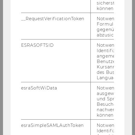
sicherstellen zu
können.
__RequestVerificationToken
Notwendig, um 
Formulareingab
gegenüber Angri
abzusichern.
ESRASOFTSID
Notwendig zur
Identifizierung 
angemeldeten
Benutzers im
Kursanmeldung
des Business
Language Center
esraSoftWiData
Notwendig um
ausgewählte Sp
und Sprachkurse
Besuchers
nachverfolgen z
können.
esraSimpleSAMLAuthToken
Notwendig zur
Identifizierung 