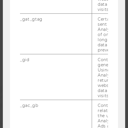
data from pre
KARRIERENETZWERKE AN DER WU
visits.
_gat_gtag
Certain data i
sent to Googl
Analytics a 
of once per m
WU COMMUNITY
long as it is s
data transfers
prevented.
STUDIERENDE
_gid
Contains a r
generated use
Using this ID
ALUMNI
Analytics can
returning use
website and 
PRESSE
data from pre
visits.
MITARBEITENDE
_gac_gb
Contains cam
related infor
the user. If G
Analytics and
UNTERNEHMEN
Ads accounts 