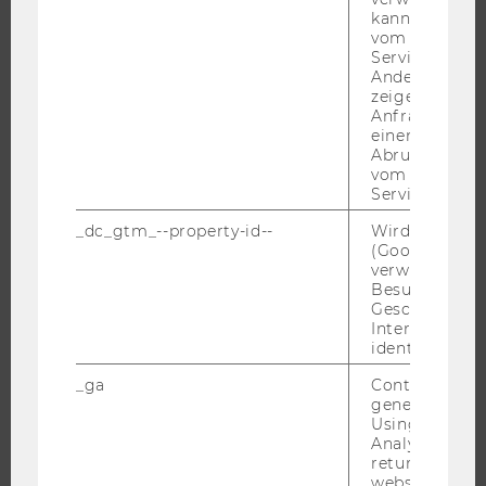
kann, um eine
WIRTSCHAFT UND GESELLSCHAFT
vom AMP-Clie
CAMPUS
Service abzur
Andere mögli
NEWS
zeigen Opt-ou
Anfrage im G
EVENTS ARCHIV
einen Fehler 
EVENTS
Abrufen einer
vom AMP Clie
WU FOUNDATION
Service an.
_dc_gtm_--property-id--
Wird von Dou
(Google Tag 
verwendet, u
JOBS
Besucher nach
Geschlecht o
JOBS
Interessen zu
identifizieren.
JOBPORTAL
RESEARCH CAREER
_ga
Contains a r
generated use
WELCOME SERVICES
Using this ID
Analytics can
JOBS MIT WU-STUDIUM
returning use
KARRIEREKONTAKTE AN DER WU
website and 