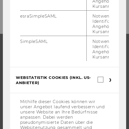
Angehörige/r für
Kursanmeldung.
esraSimpleSAML
Notwendig zur
Identifizierung 
Angehörige/r für
Kursanmeldung.
SimpleSAML
Notwendig zur
Identifizierung 
Angehörige/r für
STUDIUM
Kursanmeldung.
WARUM WU?
BACHELOR
WEBSTATISTIK COOKIES (INKL. US-
Webstatis
MASTER
ANBIETER)
Cookies
(inkl.
DOKTORAT / PHD
US-
EXECUTIVE EDUCATION
Anbieter)
Mithilfe dieser Cookies können wir
unser Angebot laufend verbessern und
BEWERBUNG UND ZULASSUNG
unsere Website an Ihre Bedürfnisse
INFORMATIONEN FÜR STUDIERENDE
anpassen. Dabei werden
pseudonymisierte Daten über die
INTERNATIONALE UND INCOMING EXCHANGE STUDIERENDE
Websitenutzung gesammelt und