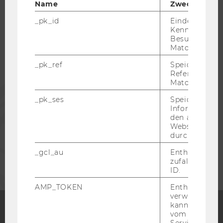
Name
Zweck
_pk_id
Eindeutige
STUDIERENDE
Kennzeichnun
Besuchers du
Matomo.
ALUMNI
_pk_ref
Speicherung 
Referrers dur
Matomo.
PRESSE
_pk_ses
Speicherung 
Informatione
den aktuellen
MITARBEITENDE
Webseitenbe
durch Matom
UNTERNEHMEN
_gcl_au
Enthält eine
zufallsgenerie
ID.
AMP_TOKEN
Enthält ein To
verwendet we
kann, um eine
vom AMP-Clie