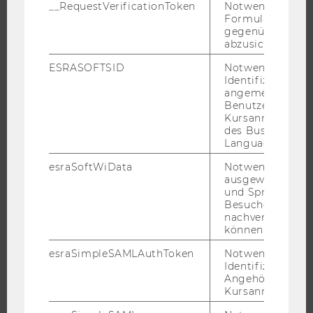
__RequestVerificationToken
Notwendig, um 
Formulareingab
FORSCHUNGSPORTAL
gegenüber Angri
abzusichern.
FORSCHENDE
IMPACT DER FORSCHUNG
ESRASOFTSID
Notwendig zur
Identifizierung 
ORGANISATION DER FORSCHUNG
angemeldeten
Benutzers im
FORSCHUNGSINFRASTRUKTUR
Kursanmeldung
des Business
Language Center
esraSoftWiData
Notwendig um
UNIVERSITÄT
ausgewählte Sp
und Sprachkurse
ÜBER DIE WU
Besuchers
nachverfolgen z
ORGANISATION
können.
WIRTSCHAFT UND GESELLSCHAFT
esraSimpleSAMLAuthToken
Notwendig zur
CAMPUS
Identifizierung 
NEWS
Angehörige/r für
Kursanmeldung.
EVENTS ARCHIV