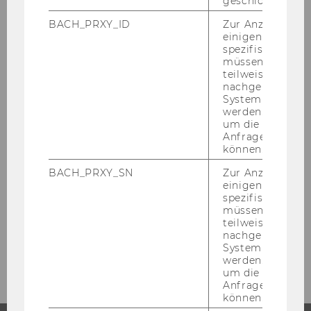
geschlossen wur
BACH_PRXY_ID
Zur Anzeige von
Project
einigen WU-
spezifischen Inh
müssen Informa
Partners
teilweise von
nachgelagerten
System abgefra
How to participate?
werden. Notwen
um die Antwort 
iGo Workshop in Hongkong
Anfrage zuordne
können.
Publications and Presentations
BACH_PRXY_SN
Zur Anzeige von
einigen WU-
spezifischen Inh
Fieldwork
müssen Informa
teilweise von
nachgelagerten
Contact
System abgefra
werden. Notwen
um die Antwort 
Anfrage zuordne
können.