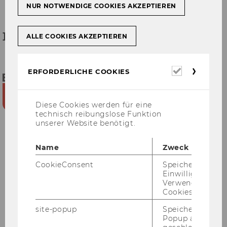
NUR NOTWENDIGE COOKIES AKZEPTIEREN
Fun­ded by
ALLE COOKIES AKZEPTIEREN
Erforderl
ERFORDERLICHE COOKIES
Cookies
Diese Cookies werden für eine
technisch reibungslose Funktion
unserer Website benötigt.
Name
Zweck
CookieConsent
Speichert Ihre
Information Integration for Enterprises
Einwilligung zur
Verwendung vo
in Global Projects (iGo)
Cookies.
site-popup
Speichert ob ein
Popup ausgefüll
Home