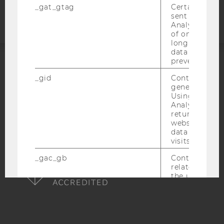
Webseite
_gat_gtag
Certain data i
sent to Googl
Analytics a 
of once per m
long as it is s
data transfers
prevented.
ACCREDITED BY:
_gid
Contains a r
generated use
EQUIS
AACSB
Using this ID
Analytics can
returning use
website and 
data from pre
visits.
AMBA
_gac_gb
Contains cam
related infor
the user. If G
Analytics and
Ads accounts 
linked, the co
tags on the G
website read 