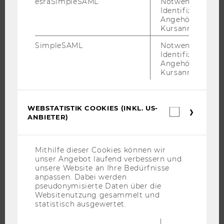
esraSimpleSAML
Notwendig zur
EVENTS
Identifizierung 
WU FOUNDATION
Angehörige/r für
Kursanmeldung.
SimpleSAML
Notwendig zur
Identifizierung 
JOBS
Angehörige/r für
Kursanmeldung.
JOBS
JOBPORTAL
WEBSTATISTIK COOKIES (INKL. US-
Webstatis
RESEARCH CAREER
ANBIETER)
Cookies
WELCOME SERVICES
(inkl.
US-
JOBS MIT WU-STUDIUM
Anbieter)
Mithilfe dieser Cookies können wir
KARRIEREKONTAKTE AN DER WU
unser Angebot laufend verbessern und
unsere Website an Ihre Bedürfnisse
KARRIERENETZWERKE AN DER WU
anpassen. Dabei werden
pseudonymisierte Daten über die
Websitenutzung gesammelt und
statistisch ausgewertet.
WU COMMUNITY