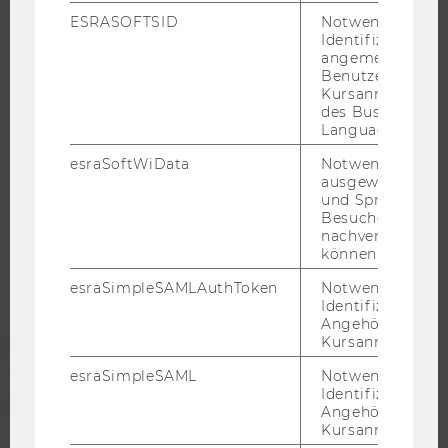
ESRASOFTSID
Notwendig zur
KARRIEREKONTAKTE AN DER WU
Identifizierung 
KARRIERENETZWERKE AN DER WU
angemeldeten
Benutzers im
Kursanmeldung
des Business
Language Center
WU COMMUNITY
esraSoftWiData
Notwendig um
ausgewählte Sp
und Sprachkurse
Besuchers
STUDIERENDE
nachverfolgen z
können.
ALUMNI
esraSimpleSAMLAuthToken
Notwendig zur
Identifizierung 
Angehörige/r für
PRESSE
Kursanmeldung.
esraSimpleSAML
Notwendig zur
Identifizierung 
MITARBEITENDE
Angehörige/r für
Kursanmeldung.