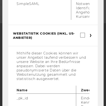
UNTERNEHMEN
SimpleSAML
Notwendig zur
Identifizierung 
Angehörige/r für
Kursanmeldung.
WEBSTATISTIK COOKIES (INKL. US-
Webstatis
ANBIETER)
Cookies
Facebook
Instagram
Blog
(inkl.
US-
Anbieter)
Mithilfe dieser Cookies können wir
unser Angebot laufend verbessern und
YouTube
Newsletter
Bluesky
unsere Website an Ihre Bedürfnisse
anpassen. Dabei werden
pseudonymisierte Daten über die
Websitenutzung gesammelt und
statistisch ausgewertet.
IMPRESSUM
Name
Zweck
BARRIEREFREIHEITSERKLÄRUNG WEBSEITE
_pk_id
Eindeutige
DATENSCHUTZERKLÄRUNG
Kennzeichnun