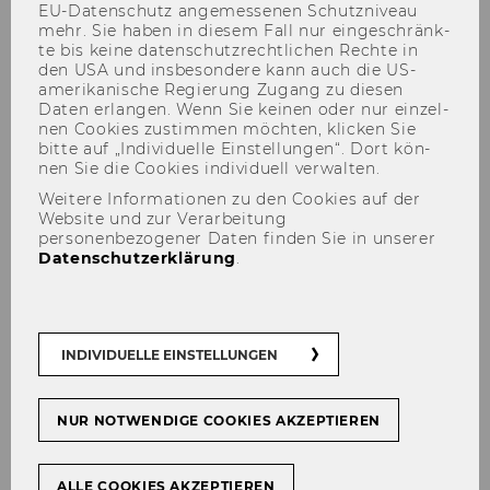
EU-​Datenschutz an­ge­mes­se­nen Schutz­ni­veau
mehr. Sie haben in die­sem Fall nur ein­ge­schränk­
te bis keine da­ten­schutz­recht­li­chen Rech­te in
den USA und ins­be­son­de­re kann auch die US-​
Ger­man Trans­la­ti­on
amerikanische Re­gie­rung Zu­gang zu die­sen
Daten er­lan­gen. Wenn Sie kei­nen oder nur ein­zel­
nen Coo­kies zu­stim­men möch­ten, kli­cken Sie
Hier­ar­chie
bitte auf „In­di­vi­du­el­le Ein­stel­lun­gen“. Dort kön­
nen Sie die Coo­kies in­di­vi­du­ell ver­wal­ten.
Weitere Informationen zu den Cookies auf der
Ca­te­go­ry
Website und zur Verarbeitung
personenbezogener Daten finden Sie in unserer
Data Ware­house Ma­nage­ment
Datenschutzerklärung
.
Short De­scrip­ti­on
INDIVIDUELLE EINSTELLUNGEN
A hier­ar­chy forms a sum­ma­ri­sa­ti­on and grou­
ping ac­cording to in­di­vi­du­al eva­lua­ti­on cri­te­ria.
NUR NOTWENDIGE COOKIES AKZEPTIEREN
[vgl. Data Ware­house Ma­nage­ment Using SAP
BW, Pros­ser/Os­simitz (2001)]
ALLE COOKIES AKZEPTIEREN