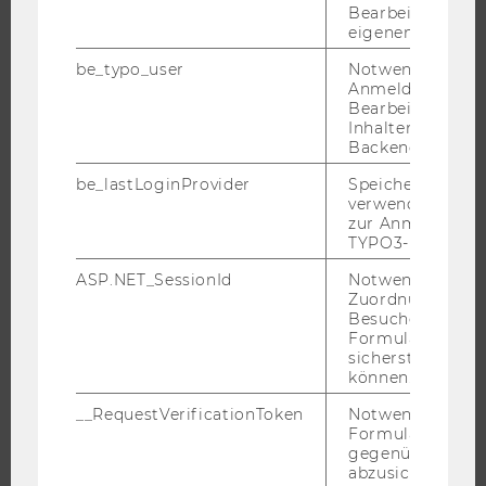
Bearbeitung des
ORGANISATION
eigenen Profils.
WIRTSCHAFT UND GESELLSCHAFT
be_typo_user
Notwendig für d
Anmeldung und
CAMPUS
Bearbeitung von
NEWS
Inhalten im TYP
Backend.
EVENTS ARCHIV
be_lastLoginProvider
Speichert die zul
EVENTS
verwendete Met
WU FOUNDATION
zur Anmeldung f
TYPO3-Backend.
ASP.NET_SessionId
Notwendig, um 
Zuordnung von
JOBS
Besucher zu
Formulareingab
JOBS
sicherstellen zu
können.
JOBPORTAL
__RequestVerificationToken
Notwendig, um 
RESEARCH CAREER
Formulareingab
WELCOME SERVICES
gegenüber Angri
abzusichern.
JOBS MIT WU-STUDIUM