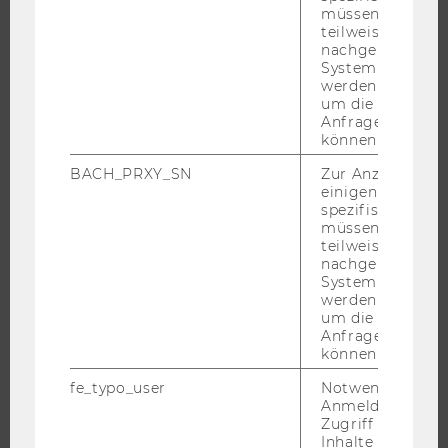
müssen Informa
INTERNATIONALE UND INCOMING EXCHANGE STUDIERENDE
teilweise von
ANGEBOTE FÜR SCHULEN UND STUDIENINTERESSIERTE
nachgelagerten
System abgefra
STUDENT CLUBS
werden. Notwen
um die Antwort 
Anfrage zuordne
können.
FORSCHUNG
BACH_PRXY_SN
Zur Anzeige von
einigen WU-
FORSCHUNGSPORTAL
spezifischen Inh
müssen Informa
FORSCHENDE
teilweise von
IMPACT DER FORSCHUNG
nachgelagerten
System abgefra
ORGANISATION DER FORSCHUNG
werden. Notwen
um die Antwort 
FORSCHUNGSINFRASTRUKTUR
Anfrage zuordne
können.
fe_typo_user
Notwendig für d
UNIVERSITÄT
Anmeldung und
Zugriff auf gesc
Inhalte oder zur
ÜBER DIE WU