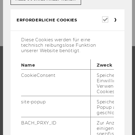
Erforderl
ERFORDERLICHE COOKIES
Cookies
Diese Cookies werden für eine
technisch reibungslose Funktion
unserer Website benötigt.
Name
Zweck
STUDIUM
CookieConsent
Speichert Ihre
WARUM WU?
Einwilligung zur
Verwendung vo
BACHELOR
Cookies.
MASTER
site-popup
Speichert ob ein
DOKTORAT / PHD
Popup ausgefüll
geschlossen wur
EXECUTIVE EDUCATION
BEWERBUNG UND ZULASSUNG
BACH_PRXY_ID
Zur Anzeige von
einigen WU-
INFORMATIONEN FÜR STUDIERENDE
spezifischen Inh