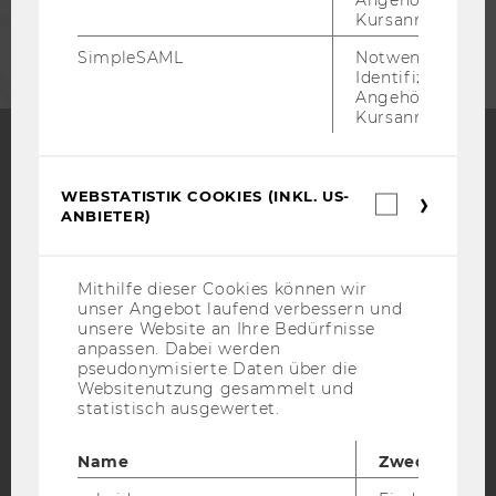
Angehörige/r für
UNTERNEHMEN
Kursanmeldung.
SimpleSAML
Notwendig zur
Identifizierung 
Angehörige/r für
Kursanmeldung.
Facebook
Instagram
Blog
WEBSTATISTIK COOKIES (INKL. US-
Webstatis
ANBIETER)
Cookies
(inkl.
US-
YouTube
Newsletter
Bluesky
Anbieter)
Mithilfe dieser Cookies können wir
unser Angebot laufend verbessern und
unsere Website an Ihre Bedürfnisse
anpassen. Dabei werden
pseudonymisierte Daten über die
Websitenutzung gesammelt und
statistisch ausgewertet.
IMPRESSUM
BARRIEREFREIHEITSERKLÄRUNG WEBSEITE
Name
Zweck
DATENSCHUTZERKLÄRUNG