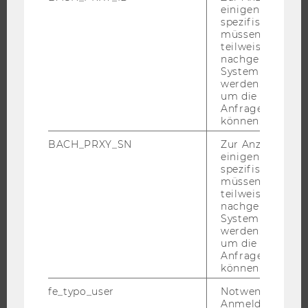
einigen WU-
INTERNATIONALE UND INCOMING EXCHANGE STUDIERENDE
spezifischen Inh
ANGEBOTE FÜR SCHULEN UND STUDIENINTERESSIERTE
müssen Informa
teilweise von
STUDENT CLUBS
nachgelagerten
System abgefra
werden. Notwen
um die Antwort 
Anfrage zuordne
FORSCHUNG
können.
FORSCHUNGSPORTAL
BACH_PRXY_SN
Zur Anzeige von
einigen WU-
FORSCHENDE
spezifischen Inh
IMPACT DER FORSCHUNG
müssen Informa
teilweise von
ORGANISATION DER FORSCHUNG
nachgelagerten
System abgefra
FORSCHUNGSINFRASTRUKTUR
werden. Notwen
um die Antwort 
Anfrage zuordne
können.
UNIVERSITÄT
fe_typo_user
Notwendig für d
Anmeldung und
ÜBER DIE WU