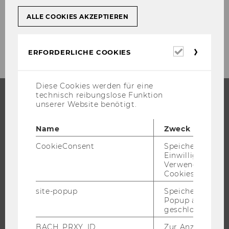
ALLE COOKIES AKZEPTIEREN
Erforderl
ERFORDERLICHE COOKIES
Cookies
Diese Cookies werden für eine
technisch reibungslose Funktion
unserer Website benötigt.
STUDIUM
Name
Zweck
WARUM WU?
CookieConsent
Speichert Ihre
BACHELOR
Einwilligung zur
MASTER
Verwendung vo
Cookies.
DOKTORAT / PHD
site-popup
Speichert ob ein
EXECUTIVE EDUCATION
Popup ausgefüll
BEWERBUNG UND ZULASSUNG
geschlossen wur
INFORMATIONEN FÜR STUDIERENDE
BACH_PRXY_ID
Zur Anzeige von