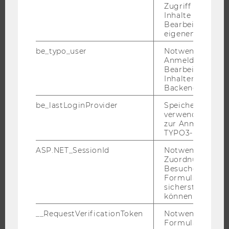
Zugriff auf gesc
ORGANISATION
Inhalte oder zur
Bearbeitung des
WIRTSCHAFT UND GESELLSCHAFT
eigenen Profils.
CAMPUS
be_typo_user
Notwendig für d
NEWS
Anmeldung und
Bearbeitung von
EVENTS ARCHIV
Inhalten im TYP
Backend.
EVENTS
WU FOUNDATION
be_lastLoginProvider
Speichert die zul
verwendete Met
zur Anmeldung f
TYPO3-Backend.
JOBS
ASP.NET_SessionId
Notwendig, um 
Zuordnung von
JOBS
Besucher zu
Formulareingab
JOBPORTAL
sicherstellen zu
können.
RESEARCH CAREER
WELCOME SERVICES
__RequestVerificationToken
Notwendig, um 
Formulareingab
JOBS MIT WU-STUDIUM