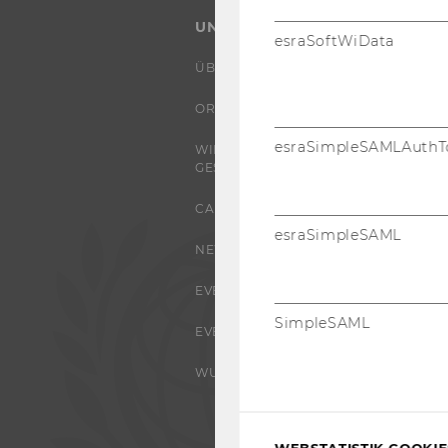
UNIVERSITÄT
esraSoftWiData
ÜBER DIE WU
ORGANISATION
esraSimpleSAMLAuthT
WIRTSCHAFT UND
GESELLSCHAFT
CAMPUS
esraSimpleSAML
NEWS
EVENTS ARCHIV
SimpleSAML
EVENTS
WU FOUNDATION
WEBSTATISTIK COOKIES