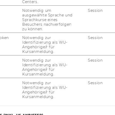
Centers.
JOBS
Notwendig um
Session
ausgewählte Sprache und
JOBS
Sprachkurse eines
Besuchers nachverfolgen
JOBPORTAL
zu können.
oken
Notwendig zur
Session
RESEARCH CAREER
Identifizierung als WU-
Angehörige/r für
WELCOME SERVICES
Kursanmeldung.
JOBS MIT WU-STUDIUM
Notwendig zur
Session
Identifizierung als WU-
Angehörige/r für
KARRIEREKONTAKTE AN DER
Kursanmeldung.
WU
Notwendig zur
Session
KARRIERENETZWERKE AN DER
Identifizierung als WU-
WU
Angehörige/r für
Kursanmeldung.
 (INKL. US-ANBIETER)