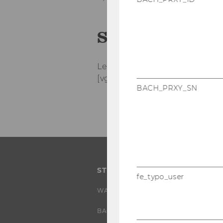
Short De­scrip­t
Le­ve­ling of over- and un­der­l
[vgl. www.sa­p­in­fo.net/glos­sa­
BACH_PRXY_SN
STUDIUM
fe_typo_user
WARUM WU?
BACHELOR