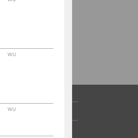
WU
WU
 COMMUNITY
UDIERENDE