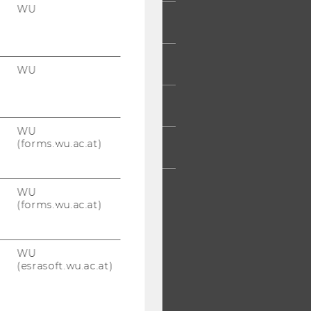
WU
UMNI
ESSE
WU
TARBEITENDE
WU
(forms.wu.ac.at)
TERNEHMEN
WU
(forms.wu.ac.at)
WU
(esrasoft.wu.ac.at)