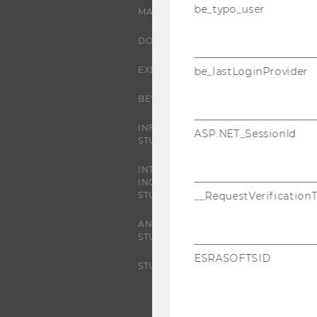
be_typo_user
MASTER
DOKTORAT / PHD
EXECUTIVE EDUCATION
be_lastLoginProvider
BEWERBUNG UND ZULASSUNG
INFORMATIONEN FÜR
ASP.NET_SessionId
STUDIERENDE
INTERNATIONALE UND
INCOMING EXCHANGE
__RequestVerification
STUDIERENDE
ANGEBOTE FÜR SCHULEN UND
STUDIENINTERESSIERTE
ESRASOFTSID
STUDENT CLUBS