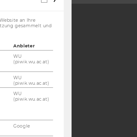
Cookies
(inkl.
US-
Website an Ihre
Anbieter)
nutzung gesammelt und
Y:
SB
AMBA
Anbieter
WU
(piwik.wu.ac.at)
WU
(piwik.wu.ac.at)
WU
(piwik.wu.ac.at)
Google