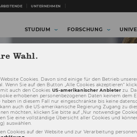
ARBEITENDE
UNTERNEHMEN
STUDIUM
FORSCHUNG
UNIVE
hre Wahl.
Web­site Coo­kies. Davon sind ei­ni­ge für den Be­trieb un­se­rer
­nal. Wenn Sie auf den But­ton „Alle Coo­kies ak­zep­tie­ren“ kli
damit auch den Coo­kies
US-​amerikanischer An­bie­ter
zu. Da­
oo­kie er­ho­be­nen per­so­nen­be­zo­ge­nen Daten kei­nem dem 
haben in die­sem Fall nur ein­ge­schränk­te bis keine da­ten­sc
e kann auch die US-​amerikanische Re­gie­rung Zu­gang zu die
eh­nen möch­ten, kli­cken Sie bitte auf „Nur not­wen­di­ge Coo­kies
fin­den Sie eine voll­stän­di­ge Über­sicht aller Coo­kies und kön
ng) aus­wäh­len.
ERP - Enterprise and Resource Management
Glossary
den Cookies auf der Website und zur Verarbeitung persone