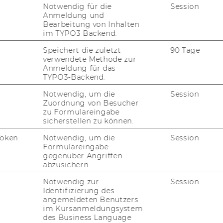
Notwendig für die
Session
IMPACT DER FORSCHUNG
Anmeldung und
AL
Bearbeitung von Inhalten
ORGANISATION DER
im TYPO3 Backend.
FORSCHUNG
PR
Speichert die zuletzt
90 Tage
FORSCHUNGSINFRASTRUKTUR
verwendete Methode zur
Anmeldung für das
MI
TYPO3-Backend.
Notwendig, um die
Session
Zuordnung von Besucher
UN
zu Formulareingabe
sicherstellen zu können.
Token
Notwendig, um die
Session
Formulareingabe
gegenüber Angriffen
abzusichern.
Notwendig zur
Session
Identifizierung des
angemeldeten Benutzers
im Kursanmeldungsystem
des Business Language