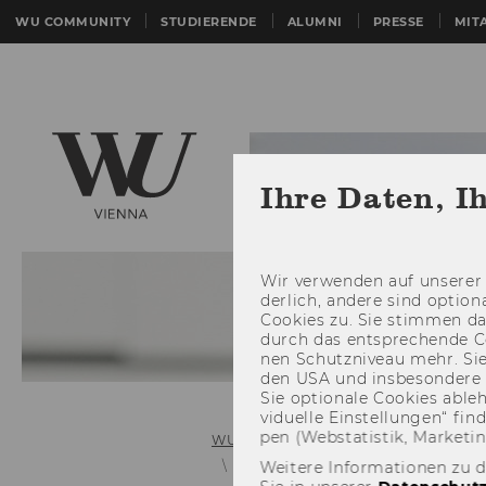
WU COMMUNITY
STUDIERENDE
ALUMNI
PRESSE
MIT
Ihre Daten, I
Wir ver­wen­den auf un­se­rer 
der­lich, an­de­re sind op­tio
Coo­kies zu. Sie stim­men 
durch das ent­spre­chen­de C
nen Schutz­ni­veau mehr. Sie 
den USA und ins­be­son­de­r
Sie op­tio­na­le Coo­kies ab­l
vi­du­el­le Ein­stel­lun­gen“ 
pen (Web­sta­tis­tik, Mar­ke­ti
WU (Wirtschaftsuniversität Wien)
Weitere Informationen zu 
C - 41 Entries
Capacity Leveling