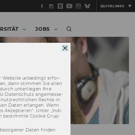
Facebook
Instagram
WU
YouTube
Newsletter
Bluesky
QUICKLINKS
Blog
RSITÄT
JOBS
Cookie
Consent
schließen
 Web­site un­be­dingt er­for­
­cken, dann stim­men Sie allen
durch un­ter­lie­gen Ihre
EU-​Datenschutz an­ge­mes­se­
hutz­recht­li­chen Rech­te in
­sen Daten er­lan­gen. Wenn
 Ak­zep­tie­ren“. Unter „In­di­
­nen be­stimm­te Coo­kie Grup­
nbezogener Daten finden