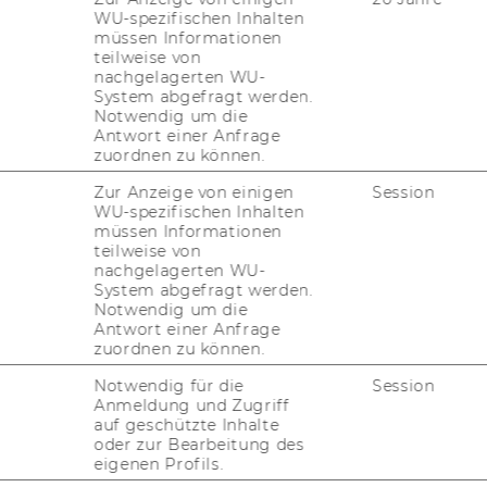
WU-spezifischen Inhalten
müssen Informationen
teilweise von
i­on
nachgelagerten WU-
System abgefragt werden.
Notwendig um die
Antwort einer Anfrage
oads at work cen­ters.
zuordnen zu können.
ry (5.01.2001), URL]
Zur Anzeige von einigen
Session
WU-spezifischen Inhalten
müssen Informationen
teilweise von
nachgelagerten WU-
System abgefragt werden.
Notwendig um die
Antwort einer Anfrage
zuordnen zu können.
FORSCHUNG
Notwendig für die
Session
WU
Anmeldung und Zugriff
FORSCHUNGSPORTAL
auf geschützte Inhalte
oder zur Bearbeitung des
ST
FORSCHENDE
eigenen Profils.