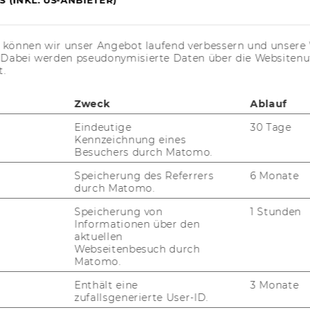
s können wir unser Angebot laufend verbessern und unsere 
uTube
Newsletter
Bluesky
. Dabei werden pseudonymisierte Daten über die Website
ACCREDITED B
t.
EQUIS
AAC
Zweck
Ablauf
Eindeutige
30 Tage
Kennzeichnung eines
Besuchers durch Matomo.
G WEBSEITE
Speicherung des Referrers
6 Monate
durch Matomo.
IAL MEDIA
Speicherung von
1 Stunden
UDIENBEWERBER*INNEN
Informationen über den
aktuellen
Webseitenbesuch durch
Matomo.
Enthält eine
3 Monate
zufallsgenerierte User-ID.