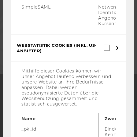
SimpleSAML
Notwendig zur
PRESSE
Identifizierung 
Angehörige/r für
Kursanmeldung.
MITARBEITENDE
WEBSTATISTIK COOKIES (INKL. US-
Webstatis
UNTERNEHMEN
ANBIETER)
Cookies
(inkl.
US-
Anbieter)
Mithilfe dieser Cookies können wir
unser Angebot laufend verbessern und
unsere Website an Ihre Bedürfnisse
anpassen. Dabei werden
pseudonymisierte Daten über die
Facebook
Instagram
Blog
Websitenutzung gesammelt und
statistisch ausgewertet.
Name
Zweck
YouTube
Newsletter
Bluesky
_pk_id
Eindeutige
Kennzeichnun