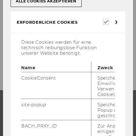
ALLE COOKIES AKZEPTIEREN
By en­te­ring them ma­nu­al­ly
By ta­king them from the ear­liest basic start
Erforderl
date and the la­test basic fi­nish date of the ac­ti­
ERFORDERLICHE COOKIES
Cookies
vi­ties as­si­gned to the WBS ele­ment.
[vgl. www.sa­p­in­fo.net/glos­sa­ry (5.01.2001), URL]
Diese Cookies werden für eine
technisch reibungslose Funktion
unserer Website benötigt.
Name
Zweck
CookieConsent
Speichert Ihre
Einwilligung zur
Verwendung vo
Cookies.
site-popup
Speichert ob ein
Popup ausgefüll
STUDIUM
geschlossen wur
WARUM WU?
BACH_PRXY_ID
Zur Anzeige von
einigen WU-
BACHELOR