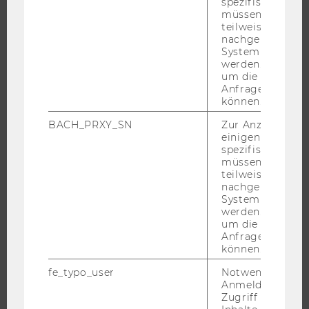
spezifischen Inh
MASTER
müssen Informa
teilweise von
DOKTORAT / PHD
nachgelagerten
EXECUTIVE EDUCATION
System abgefra
werden. Notwen
BEWERBUNG UND ZULASSUNG
um die Antwort 
Anfrage zuordne
INFORMATIONEN FÜR STUDIERENDE
können.
INTERNATIONALE UND INCOMING EXCHANGE STUDIERENDE
BACH_PRXY_SN
Zur Anzeige von
ANGEBOTE FÜR SCHULEN UND STUDIENINTERESSIERTE
einigen WU-
spezifischen Inh
STUDENT CLUBS
müssen Informa
teilweise von
nachgelagerten
System abgefra
FORSCHUNG
werden. Notwen
um die Antwort 
Anfrage zuordne
FORSCHUNGSPORTAL
können.
FORSCHENDE
fe_typo_user
Notwendig für d
IMPACT DER FORSCHUNG
Anmeldung und
Zugriff auf gesc
ORGANISATION DER FORSCHUNG