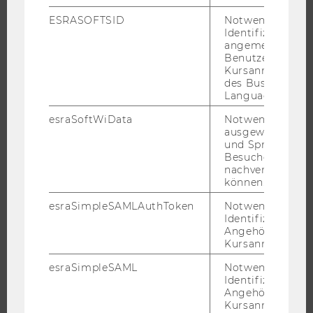
JOBS
ESRASOFTSID
Notwendig zur
Identifizierung 
JOBPORTAL
angemeldeten
Benutzers im
RESEARCH CAREER
Kursanmeldung
WELCOME SERVICES
des Business
Language Center
JOBS MIT WU-STUDIUM
KARRIEREKONTAKTE AN DER WU
esraSoftWiData
Notwendig um
ausgewählte Sp
KARRIERENETZWERKE AN DER WU
und Sprachkurse
Besuchers
nachverfolgen z
können.
esraSimpleSAMLAuthToken
Notwendig zur
WU COMMUNITY
Identifizierung 
Angehörige/r für
Kursanmeldung.
STUDIERENDE
esraSimpleSAML
Notwendig zur
Identifizierung 
Angehörige/r für
ALUMNI
Kursanmeldung.