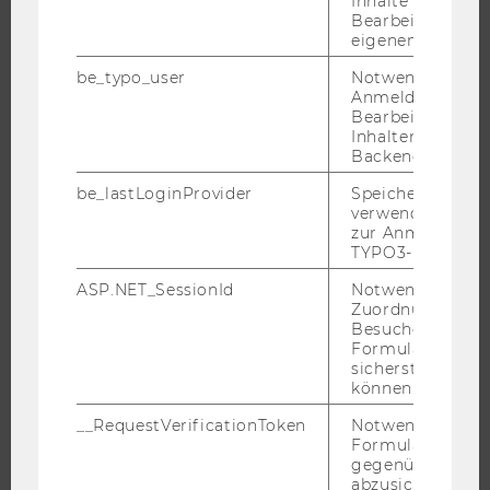
Inhalte oder zur
FORSCHUNGSINFRASTRUKTUR
Bearbeitung des
eigenen Profils.
be_typo_user
Notwendig für d
Anmeldung und
UNIVERSITÄT
Bearbeitung von
Inhalten im TYP
ÜBER DIE WU
Backend.
ORGANISATION
be_lastLoginProvider
Speichert die zul
verwendete Met
WIRTSCHAFT UND GESELLSCHAFT
zur Anmeldung f
CAMPUS
TYPO3-Backend.
NEWS
ASP.NET_SessionId
Notwendig, um 
Zuordnung von
EVENTS ARCHIV
Besucher zu
EVENTS
Formulareingab
sicherstellen zu
WU FOUNDATION
können.
__RequestVerificationToken
Notwendig, um 
Formulareingab
gegenüber Angri
JOBS
abzusichern.