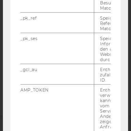
Besuchers du
Matomo.
_pk_ref
Speicherung 
IMPRESSUM
Referrers dur
BARRIEREFREIHEITSERKLÄRUNG WEBSEITE
Matomo.
DATENSCHUTZERKLÄRUNG
_pk_ses
Speicherung 
Informatione
DATENSCHUTZERKLÄRUNG SOCIAL MEDIA
den aktuellen
Webseitenbe
DATENSCHUTZERKLÄRUNG
durch Matom
STUDIENBEWERBER*INNEN UND STUDIERENDE
COOKIE EINSTELLUNGEN
_gcl_au
Enthält eine
zufallsgenerie
ID.
Barrierefreiheitserklärung
AMP_TOKEN
Enthält ein To
Webseite
verwendet we
kann, um eine
vom AMP-Clie
Service abzur
Andere mögli
zeigen Opt-ou
Anfrage im G