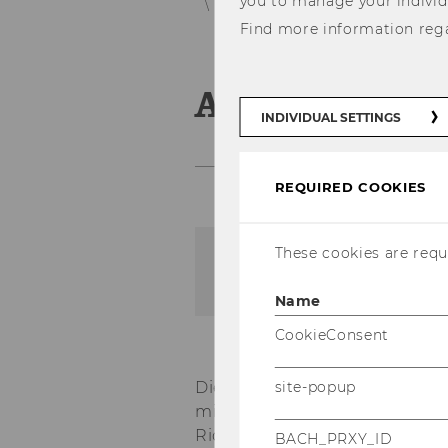
you to manage your individ
Accessability statement
Find more information reg
Accessabilit
INDIVIDUAL SETTINGS
REQUIRED COOKIES
These cookies are requi
The content on this page 
Name
CookieConsent
Die Wirt­schafts­uni­ver­si­tät 
site-popup
mit dem Web-​Zugänglichkeit
Richt­li­nie (EU) 2016/2102 des
BACH_PRXY_ID