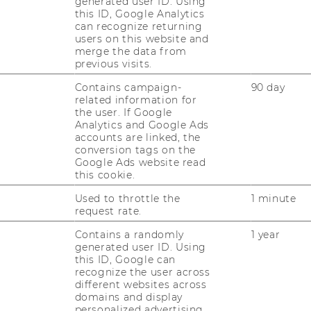
generated user ID. Using
ng noch nicht auf­ge­lis­tet sind, so freu­en wir
this ID, Google Analytics
​Mail an
co­py­right@wu.ac.at
und hof­fen, die
can recognize returning
t­fer­nen zu kön­nen.
users on this website and
merge the data from
previous visits.
Contains campaign-
90 day
related information for
the user. If Google
Analytics and Google Ads
accounts are linked, the
conversion tags on the
Google Ads website read
this cookie.
Used to throttle the
1 minute
request rate.
ver­fah­ren
Contains a randomly
1 year
generated user ID. Using
this ID, Google can
recognize the user across
en Ant­wor­ten aus oben ge­nann­ter Kon­takt­
different websites across
domains and display
it­tels Be­schwer­de an die Ös­ter­rei­chi­sche
personalized advertising.