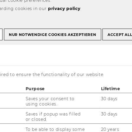
ual cookie preferences.
arding cookies in our
privacy policy
.
y statement
NUR NOTWENDIGE COOKIES AKZEPTIEREN
ACCEPT AL
red to ensure the functionality of our website.
is currently available in German only.
Purpose
Lifetime
Saves your consent to
30 days
using cookies.
Wien ist be­müht, ihre Web­site im Ein­klang
Saves if popup was filled
30 days
or closed.
s-Gesetz (
WZG
) idgF zur Um­set­zung der
 Eu­ro­päi­schen Par­la­ments und des Rates
To be able to display some
20 years