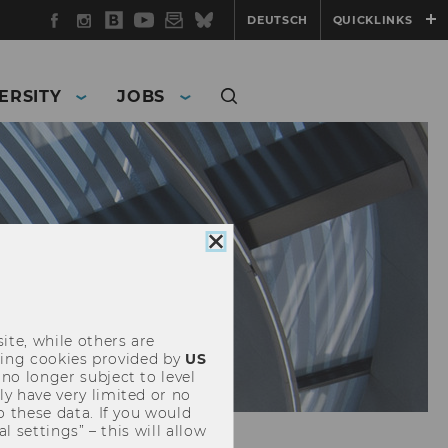
Facebook
Instagram
WU
YouTube
Newsletter
Bluesky
DEUTSCH
QUICKLINKS
Blog
ERSITY
JOBS
Close
cookie
consent
ite, while others are
uding cookies provided by
US
 no longer subject to level
y have very limited or no
o these data. If you would
l settings” – this will allow