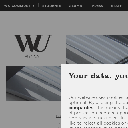
WU COMMUNITY
STUDENTS
ALUMNI
PRESS
STAFF
Your data, yo
Our website uses cookies. S
optional. By clicking the b
companies
. This means tha
of protection deemed approp
WU (Vienna University of Economics 
rights as a data subject in
Diversity & inclusion
like to reject all cookies or
Barrier-Fr