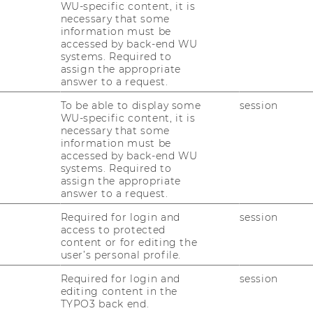
WU-specific content, it is
 bar­rie­re­frei­en Zu­gang zu den Web­sites
necessary that some
fent­li­cher Stel­len (
ABl. L 327 vom
information must be
u­gäng­lich zu ma­chen.
accessed by back-end WU
systems. Required to
rei­heit gilt für die Web­site
www.wu.ac.at
.
assign the appropriate
answer to a request.
To be able to display some
session
in­bar­keit mit den An­
WU-specific content, it is
necessary that some
information must be
accessed by back-end WU
systems. Required to
assign the appropriate
­sto­ße­nen Pro­zess hat sich die Wirt­
answer to a request.
iel ge­setzt, In­hal­te, Auf­bau und Struk­tur
Required for login and
session
g 2021 der­art zu ge­stal­ten, dass eine Zer­ti­
access to protected
content or for editing the
­fol­gen kann.
user’s personal profile.
i­ca­te Aus­tria ist das erste und ein­zi­ge Qua­li­
Required for login and
session
ar­rie­re­frei­heit im Web nach den in­ter­na­tio­
editing content in the
außen hin er­kenn­bar zu ma­chen.
TYPO3 back end.