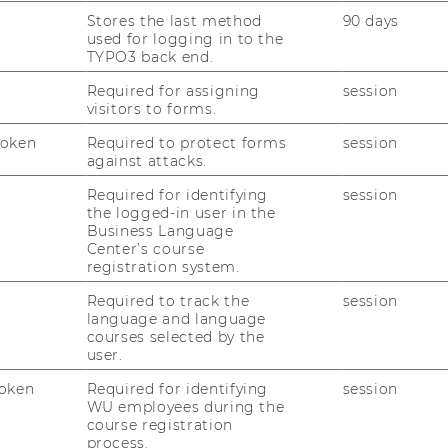
­lich im Som­mer 2021 als erste Uni­ver­si­
Stores the last method
90 days
used for logging in to the
er­ti­fi­kat aus­ge­zeich­net.
TYPO3 back end.
tifikats in Bron­ze er­folg­te nach einem um­
Required for assigning
session
trit­tes durch die un­ab­hän­gi­ge Stel­le TÜV
visitors to forms.
Token
Required to protect forms
session
ist on­line ver­füg­bar und kann auf der
against attacks.
 wer­den.
Required for identifying
session
the logged-in user in the
Business Language
Center’s course
reie In­hal­te
registration system.
Required to track the
session
language and language
en In­hal­te sind aus den fol­gen­den Grün­den
courses selected by the
user.
oken
Required for identifying
session
WU employees during the
mä­ßi­ge Be­las­tung
course registration
process.