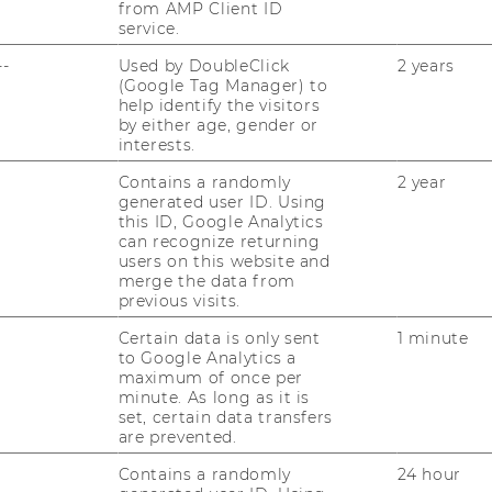
0.2020 er­stellt. Die Be­wer­tung der Ver­ein­
from AMP Client ID
service.
 WZG zur Um­set­zung der An­for­de­run­gen
er­folg­te in Form eines Selbst­tests nach
--
Used by DoubleClick
2 years
(Google Tag Manager) to
vel AA von Mai bis Sep­tem­ber 2020.
help identify the visitors
by either age, gender or
interests.
Kon­takt
Contains a randomly
2 year
generated user ID. Using
this ID, Google Analytics
die tech­ni­sche Basis von
www.wu.ac.at
can recognize returning
users on this website and
t. Ins­be­son­de­re für Neu­ent­wick­lung spielt
merge the data from
a­le Rolle und ge­hört zu einer Reihe von ge­
previous visits.
di­ka­to­ren.
Certain data is only sent
1 minute
fi­zie­rung nach WACA und die damit ein­her­
to Google Analytics a
maximum of once per
 den nächs­ten Mo­na­ten von einer si­gni­fi­
minute. As long as it is
e­re­frei­heit aus­zu­ge­hen.
set, certain data transfers
are prevented.
ut­zung un­se­rer We­bin­hal­te wei­te­re
 Be­nut­zung ver­hin­dern oder er­schwe­ren bzw.
Contains a randomly
24 hour