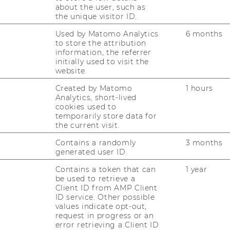
about the user, such as
the unique visitor ID.
kumente und Office-​Dokumente sind nicht
Used by Matomo Analytics
6 months
­nen von Screenreader-​Benutzer*innen nicht
to store the attribution
d er­fasst und ge­nutzt wer­den. Damit ist das
information, the referrer
.1.2 (Name, Rolle, Wert) nicht er­füllt.
initially used to visit the
website.
ie nicht im Ein­fluss­be­reich der Wirt­schafts­
Created by Matomo
1 hours
en, sind von der Richt­li­nie (EU) 2016/2102
Analytics, short-lived
e In­hal­te Drit­ter kann be­züg­lich Ver­ein­
cookies used to
rei­heits­be­stim­mun­gen keine Aus­sa­ge ge­trof­
temporarily store data for
the current visit.
ns­be­son­de­re für von Be­nut­zer*innen ein­ge­
te (iF­rames).
Contains a randomly
3 months
generated user ID.
Contains a token that can
1 year
­ser Er­klä­rung zur Bar­
be used to retrieve a
Client ID from AMP Client
ID service. Other possible
values indicate opt-out,
request in progress or an
error retrieving a Client ID