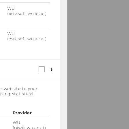
WU
(esrasoft.wu.ac.at)
WU
(esrasoft.wu.ac.at)
Statistical
cookies
(incl.
US
r website to your
Companies)
sing statistical
Provider
WU
(piwik.wu.ac.at)