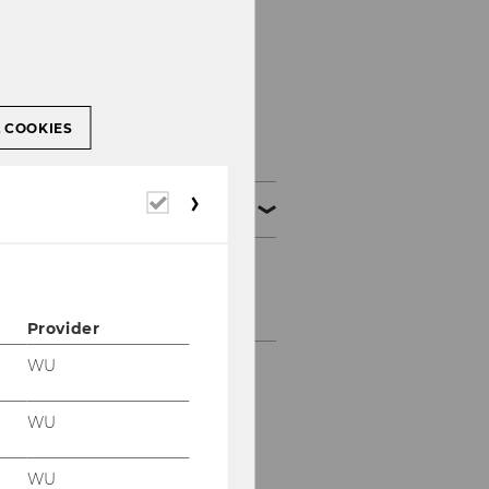
Accessability
statement
L COOKIES
Required
Accessability statement
cookies
Accessability statement
Checkin Tool
Provider
WU
WU
WU