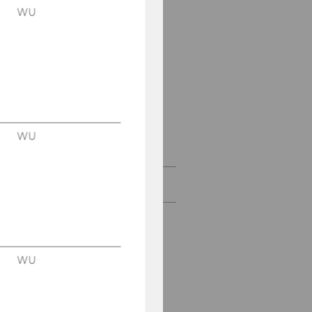
Petutschnig
WU
Prof. Josef Schuch
Prof. Karoline Spies
Prof. Rita Szudoczky
Prof. Alfons
WU
Weichenrieder
Visiting Faculty
WU