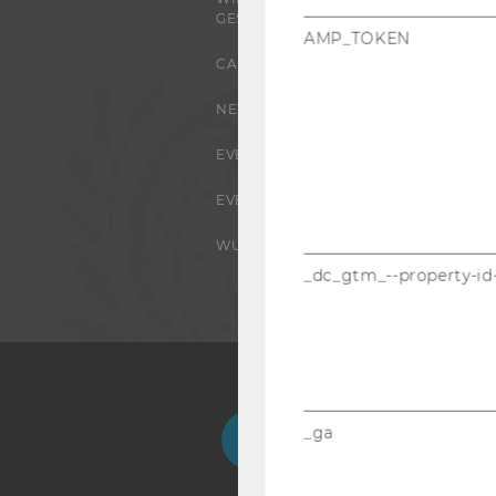
GESELLSCHAFT
AMP_TOKEN
CAMPUS
NEWS
EVENTS ARCHIV
EVENTS
WU FOUNDATION
_dc_gtm_--property-id
Facebook
Instagram
Blog
Yo
_ga