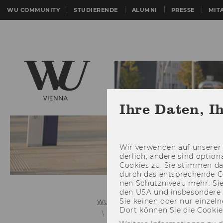
WU COMMUNITY
STUDIERENDE
ALUMNI
PRESSE
MIT
Ihre Daten, I
Wir ver­wen­den auf un­se­rer 
der­lich, an­de­re sind op­tio
Coo­kies zu. Sie stim­men 
durch das ent­spre­chen­de C
nen Schutz­ni­veau mehr. Sie 
den USA und ins­be­son­de­r
Sie kei­nen oder nur ein­zel­ne
WU (Wirtschaftsuniversität Wien)
Dort kön­nen Sie die Coo­kies i
Faculty
Supporting Faculty M