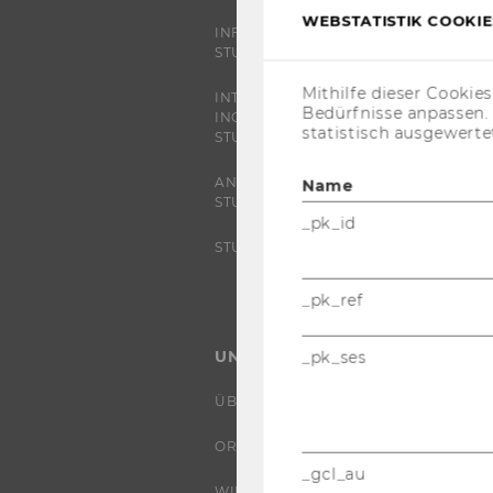
WEBSTATISTIK COOKIES
INFORMATIONEN FÜR
STUDIERENDE
Mithilfe dieser Cookie
INTERNATIONALE UND
Bedürfnisse anpassen
INCOMING EXCHANGE
statistisch ausgewerte
STUDIERENDE
ANGEBOTE FÜR SCHULEN UND
Name
STUDIENINTERESSIERTE
_pk_id
STUDENT CLUBS
_pk_ref
UNIVERSITÄT
_pk_ses
ÜBER DIE WU
ORGANISATION
_gcl_au
WIRTSCHAFT UND