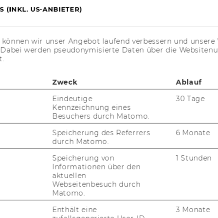
MI
 (INKL. US-ANBIETER)
UN
s können wir unser Angebot laufend verbessern und unsere 
. Dabei werden pseudonymisierte Daten über die Website
t.
Zweck
Ablauf
Eindeutige
30 Tage
Kennzeichnung eines
Besuchers durch Matomo.
Speicherung des Referrers
6 Monate
durch Matomo.
JOBS
Speicherung von
1 Stunden
Informationen über den
aktuellen
JOBS
Webseitenbesuch durch
Matomo.
JOBPORTAL
Enthält eine
3 Monate
RESEARCH CAREER