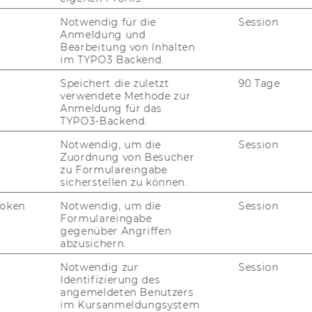
nt pro­jects deal with in­ter­na­tio­nal with­
 tre­at­ment of R&D and op­ti­mal per­so­nal
Notwendig für die
Session
Anmeldung und
Bearbeitung von Inhalten
im TYPO3 Backend.
Speichert die zuletzt
90 Tage
verwendete Methode zur
Anmeldung für das
TYPO3-Backend.
Notwendig, um die
Session
Zuordnung von Besucher
zu Formulareingabe
sicherstellen zu können.
Token
Notwendig, um die
Session
Formulareingabe
gegenüber Angriffen
abzusichern.
Notwendig zur
Session
Identifizierung des
angemeldeten Benutzers
im Kursanmeldungsystem