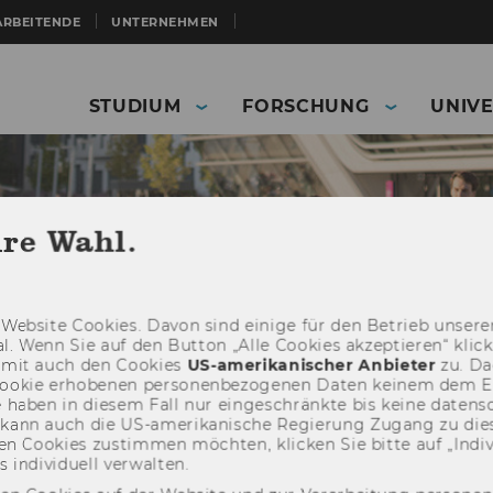
ARBEITENDE
UNTERNEHMEN
STUDIUM
FORSCHUNG
UNIVE
hre Wahl.
Web­site Coo­kies. Davon sind ei­ni­ge für den Be­trieb un­se­rer
­nal. Wenn Sie auf den But­ton „Alle Coo­kies ak­zep­tie­ren“ kli
damit auch den Coo­kies
US-​amerikanischer An­bie­ter
zu. Da­
oo­kie er­ho­be­nen per­so­nen­be­zo­ge­nen Daten kei­nem dem 
haben in die­sem Fall nur ein­ge­schränk­te bis keine da­ten­sc
e kann auch die US-​amerikanische Re­gie­rung Zu­gang zu die
n Coo­kies zu­stim­men möch­ten, kli­cken Sie bitte auf „In­di­vi­d
Doctoral Program in International Business Taxation
n­di­vi­du­ell ver­wal­ten.
embers
Prof. Alfons Weichenrieder