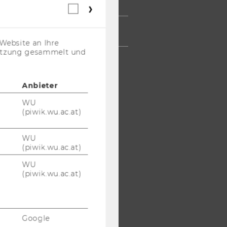
TARBEITENDE
Webstatistik
Cookies
(inkl.
TERNEHMEN
US-
Website an Ihre
Anbieter)
nutzung gesammelt und
Anbieter
WU
(piwik.wu.ac.at)
WU
(piwik.wu.ac.at)
WU
(piwik.wu.ac.at)
Google