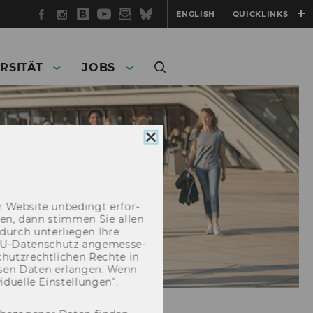
Facebook
Instagram
WU
YouTube
Newsletter
Bluesky
ENGLISH
QUICKLINKS
Blog
RSITÄT
JOBS
Cookie
Consent
schließen
 Web­site un­be­dingt er­for­
­cken, dann stim­men Sie allen
durch un­ter­lie­gen Ihre
EU-​Datenschutz an­ge­mes­se­
hutz­recht­li­chen Rech­te in
­sen Daten er­lan­gen. Wenn
u­el­le Ein­stel­lun­gen“.