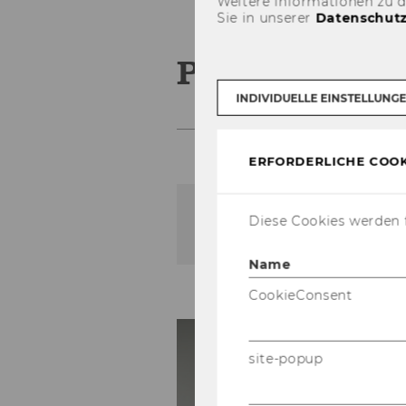
Weitere Informationen zu 
Sie in unserer
Datenschutz
Prof. Alfons 
INDIVIDUELLE EINSTELLUNG
ERFORDERLICHE COOK
Diese Cookies werden f
Der Inhalt dieser Seite is
Name
CookieConsent
Pr
of
site-popup
Un
gu