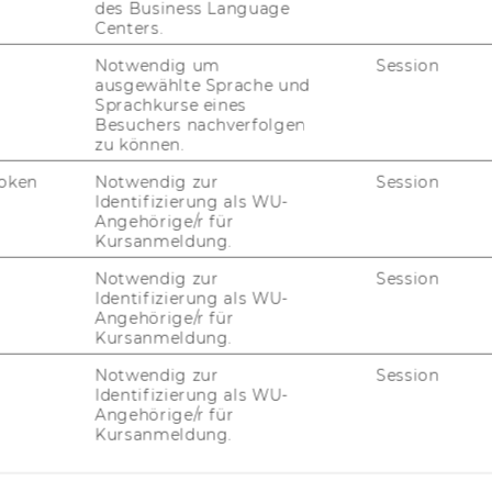
des Business Language
Centers.
Notwendig um
Session
ausgewählte Sprache und
Sprachkurse eines
Besuchers nachverfolgen
zu können.
oken
Notwendig zur
Session
Identifizierung als WU-
FORSCHUNG
Angehörige/r für
WU
Kursanmeldung.
FORSCHUNGSPORTAL
Notwendig zur
Session
ST
Identifizierung als WU-
FORSCHENDE
Angehörige/r für
Kursanmeldung.
IMPACT DER FORSCHUNG
AL
Notwendig zur
Session
ORGANISATION DER
Identifizierung als WU-
FORSCHUNG
Angehörige/r für
PR
Kursanmeldung.
FORSCHUNGSINFRASTRUKTUR