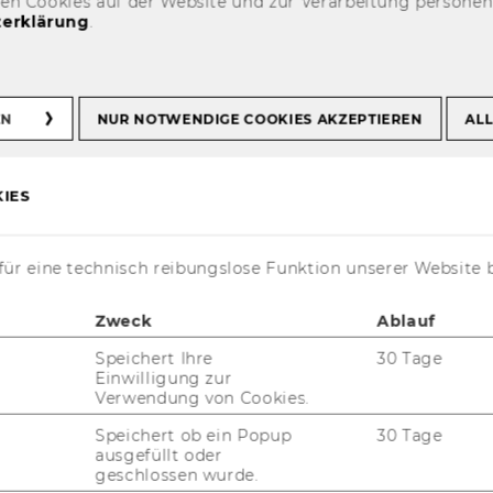
den Cookies auf der Website und zur Verarbeitung persone
erklärung
.
Weichenrieder
EN
NUR NOTWENDIGE COOKIES AKZEPTIEREN
ALL
IES
ür eine technisch reibungslose Funktion unserer Website 
t aktuell nur auf Englisch verfügbar.
Zweck
Ablauf
Speichert Ihre
30 Tage
Einwilligung zur
Verwendung von Cookies.
of. Al­fons Wei­chen­rie­der
is a full pro­fes­sor
 Eco­no­mics and Pu­blic Fi­nan­ce at Goethe-​
Speichert ob ein Popup
30 Tage
iversity Frank­furt and a research-​oriented
ausgefüllt oder
geschlossen wurde.
est pro­fes­sor at the WU Re­se­arch In­sti­tu­te