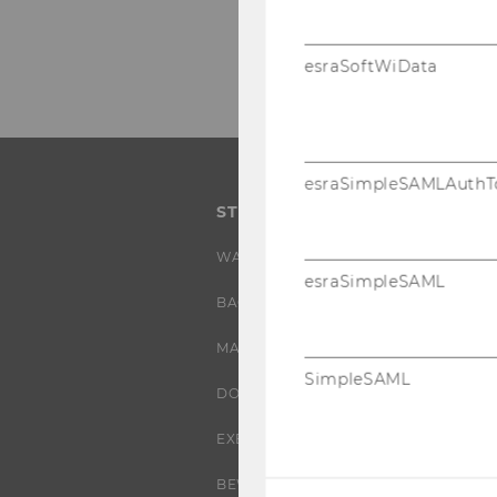
esraSoftWiData
esraSimpleSAMLAuthT
STUDIUM
WARUM WU?
esraSimpleSAML
BACHELOR
MASTER
SimpleSAML
DOKTORAT / PHD
EXECUTIVE EDUCATION
BEWERBUNG UND ZULASSUNG