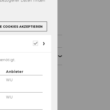
nbezogener Daten finden
Faculty
E COOKIES AKZEPTIEREN
Faculty members
Erforderliche
Cookies
Supporting Faculty
Members
benötigt.
Anbieter
Prof. Harald Amberger
WU
Prof. Martin Halla
Prof. Georg Kofler
WU
Prof. Matthias