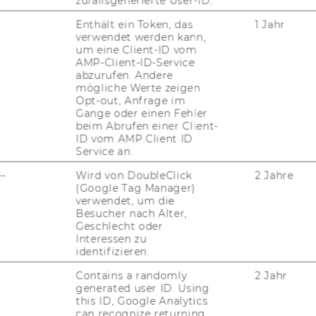
zufallsgenerierte User-ID.
Enthält ein Token, das
1 Jahr
WELCOME SERVICES
verwendet werden kann,
um eine Client-ID vom
JOBS MIT WU-STUDIUM
AMP-Client-ID-Service
abzurufen. Andere
KARRIEREKONTAKTE AN DER
mögliche Werte zeigen
WU
Opt-out, Anfrage im
Gange oder einen Fehler
beim Abrufen einer Client-
KARRIERENETZWERKE AN DER
ID vom AMP Client ID
WU
Service an.
--
Wird von DoubleClick
2 Jahre
(Google Tag Manager)
verwendet, um die
Besucher nach Alter,
Geschlecht oder
Interessen zu
identifizieren.
uTube
Newsletter
Bluesky
ACCREDITED B
Contains a randomly
2 Jahr
generated user ID. Using
EQUIS
AAC
this ID, Google Analytics
can recognize returning