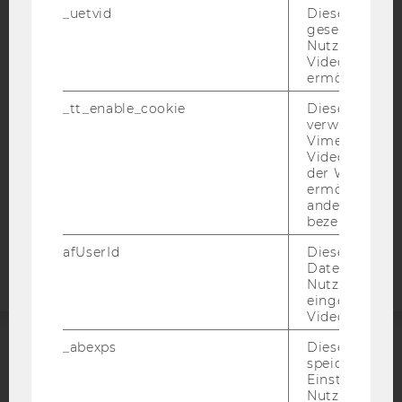
_uetvid
Dieses Cookie
IMPRESSUM
gesetzt, um d
BARRIEREFREIHEITSERKLÄRUNG WEBSEITE
Nutzung des 
Videoplayers 
DATENSCHUTZERKLÄRUNG
ermöglichen
DATENSCHUTZERKLÄRUNG SOCIAL MEDIA
_tt_enable_cookie
Dieses Cookie
verwendet, u
DATENSCHUTZERKLÄRUNG
Vimeo-
STUDIENBEWERBER*INNEN UND STUDIERENDE
Videoeinbett
COOKIE EINSTELLUNGEN
der WU-Websi
ermöglichen 
andere nicht 
Barrierefreiheitserklärung
bezeichnete 
Webseite
afUserId
Dieses Cooki
Daten von
Nutzer*innen,
eingebettete
Videos intera
_abexps
Dieses Cooki
ACCREDITED BY:
speichert get
Einstellungen
Nutzer*in, zB.
EQUIS
AACSB