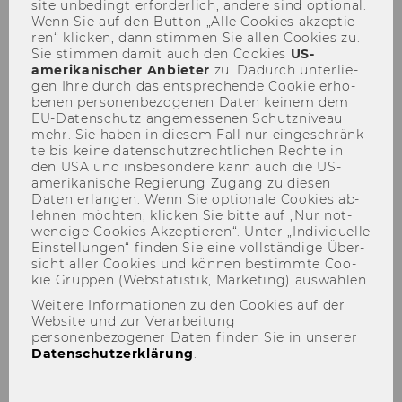
site un­be­dingt er­for­der­lich, an­de­re sind op­tio­nal.
Wenn Sie auf den But­ton „Alle Coo­kies ak­zep­tie­
ren“ kli­cken, dann stim­men Sie allen Coo­kies zu.
Sie stim­men damit auch den Coo­kies
US-​
amerikanischer An­bie­ter
zu. Da­durch un­ter­lie­
gen Ihre durch das ent­spre­chen­de Coo­kie er­ho­
Der Inhalt dieser Seite ist aktuell nur auf
be­nen per­so­nen­be­zo­ge­nen Daten kei­nem dem
Englisch verfügbar.
EU-​Datenschutz an­ge­mes­se­nen Schutz­ni­veau
mehr. Sie haben in die­sem Fall nur ein­ge­schränk­
te bis keine da­ten­schutz­recht­li­chen Rech­te in
den USA und ins­be­son­de­re kann auch die US-​
amerikanische Re­gie­rung Zu­gang zu die­sen
Daten er­lan­gen. Wenn Sie op­tio­na­le Coo­kies ab­
leh­nen möch­ten, kli­cken Sie bitte auf „Nur not­
wen­di­ge Coo­kies Ak­zep­tie­ren“. Unter „In­di­vi­du­el­le
Ein­stel­lun­gen“ fin­den Sie eine voll­stän­di­ge Über­
sicht aller Coo­kies und kön­nen be­stimm­te Coo­
kie Grup­pen (Web­sta­tis­tik, Mar­ke­ting) aus­wäh­len.
Weitere Informationen zu den Cookies auf der
Website und zur Verarbeitung
personenbezogener Daten finden Sie in unserer
Datenschutzerklärung
.