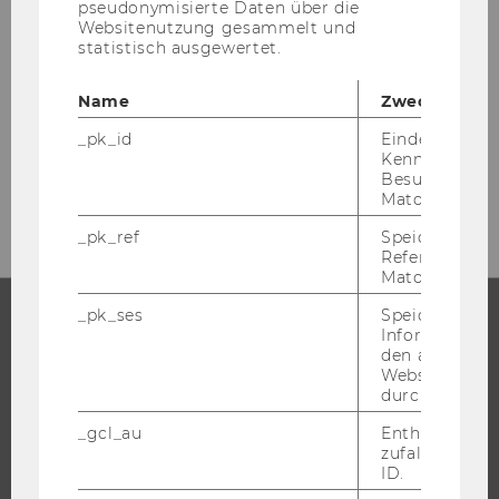
pseudonymisierte Daten über die
Websitenutzung gesammelt und
statistisch ausgewertet.
Name
Zweck
_pk_id
Eindeutige
Kennzeichnun
Besuchers du
Matomo.
_pk_ref
Speicherung 
Referrers dur
Matomo.
_pk_ses
Speicherung 
Informatione
STUDIUM
den aktuellen
Webseitenbe
durch Matom
WARUM WU?
BACHELOR
_gcl_au
Enthält eine
zufallsgenerie
MASTER
ID.
DOKTORAT / PHD