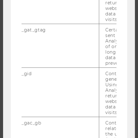
returning use
website and 
data from pre
UNIVERSITÄT
visits.
ÜBER DIE WU
_gat_gtag
Certain data i
sent to Googl
ORGANISATION
Analytics a 
of once per m
WIRTSCHAFT UND GESELLSCHAFT
long as it is s
CAMPUS
data transfers
prevented.
NEWS
_gid
Contains a r
EVENTS ARCHIV
generated use
EVENTS
Using this ID
Analytics can
WU FOUNDATION
returning use
website and 
data from pre
visits.
JOBS
_gac_gb
Contains cam
related infor
JOBS
the user. If G