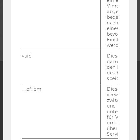
ein eingebett
Vimeo-Video
abgespielt wi
MITARBEITENDE
bedeutet, das
nächsten Ans
eines Vimeo-V
bevorzugten
UNTERNEHMEN
Einstellungen
werden.
vuid
Dieser Cookie
dazu eingeset
den Nutzungs
des Benutzers
speichern.
Facebook
Instagram
Blog
__cf_bm
Dieses Cookie
verwendet, u
zwischen Men
und Bots zu
YouTube
Newsletter
Bluesky
unterscheiden.
für Vimeo no
um, um gülti
über die Nutz
Service zu s