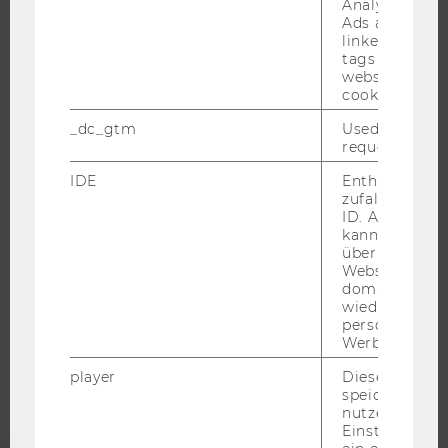
Analytics and
JOBPORTAL
Ads accounts 
RESEARCH CAREER
linked, the co
tags on the G
WELCOME SERVICES
website read 
cookie.
JOBS MIT WU-STUDIUM
KARRIEREKONTAKTE AN DER WU
_dc_gtm
Used to throt
request rate.
KARRIERENETZWERKE AN DER WU
IDE
Enthält eine
zufallsgenerie
ID. Anhand di
kann Google 
über verschie
WU COMMUNITY
Websites
domainübergr
wiedererkenn
STUDIERENDE
personalisiert
Werbung auss
player
Dieses Cooki
ALUMNI
speichert
nutzerspezifi
Einstellungen
PRESSE