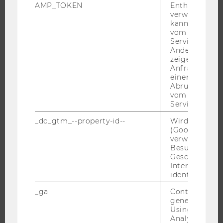
AMP_TOKEN
Enthält ein To
EXECUTIVE EDUCATION
verwendet we
kann, um eine
BEWERBUNG UND ZULASSUNG
vom AMP-Clie
Service abzur
INFORMATIONEN FÜR STUDIERENDE
Andere mögli
INTERNATIONALE UND INCOMING EXCHANGE STUDIERENDE
zeigen Opt-ou
Anfrage im G
ANGEBOTE FÜR SCHULEN UND STUDIENINTERESSIERTE
einen Fehler 
STUDENT CLUBS
Abrufen einer
vom AMP Clie
Service an.
_dc_gtm_--property-id--
Wird von Dou
FORSCHUNG
(Google Tag 
verwendet, u
Besucher nach
FORSCHUNGSPORTAL
Geschlecht o
FORSCHENDE
Interessen zu
identifizieren.
IMPACT DER FORSCHUNG
_ga
Contains a r
ORGANISATION DER FORSCHUNG
generated use
FORSCHUNGSINFRASTRUKTUR
Using this ID
Analytics can