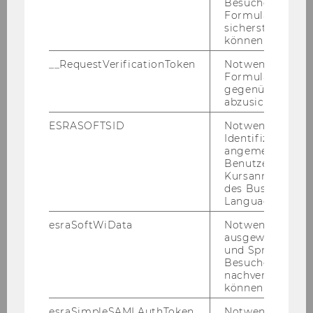
Besucher zu
In­sti­tu­te
Formulareingab
Pu­bli­ca­ti­ons
sicherstellen zu
können.
__RequestVerificationToken
Notwendig, um 
Formulareingab
gegenüber Angri
abzusichern.
Faculty
ESRASOFTSID
Notwendig zur
Identifizierung 
angemeldeten
Benutzers im
Faculty members
Kursanmeldung
des Business
Language Center
Prof. Eva Eberhartinger
esraSoftWiData
Notwendig um
ausgewählte Sp
Prof. Erich Kirchler
und Sprachkurse
Besuchers
Prof. Michael Lang
nachverfolgen z
können.
Prof. Dominika Langenmayr
esraSimpleSAMLAuthToken
Notwendig zur