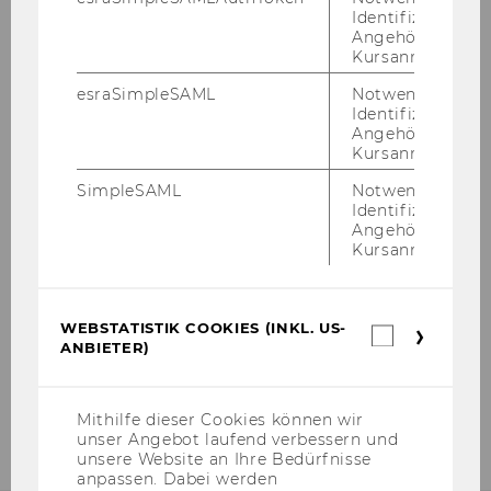
Identifizierung 
Prof. Zoltan Novotny-Farkas
Angehörige/r für
Kursanmeldung.
Prof. Pasquale Pistone
esraSimpleSAML
Notwendig zur
Identifizierung 
Prof. Alexander Rust
Angehörige/r für
Kursanmeldung.
Prof. Rupert Sausgruber
SimpleSAML
Notwendig zur
Identifizierung 
Prof. Caren Sureth-Sloane
Angehörige/r für
Kursanmeldung.
Prof. Martin Zagler
WEBSTATISTIK COOKIES (INKL. US-
Webstatis
Supporting Faculty Members
ANBIETER)
Cookies
(inkl.
US-
Visiting Faculty
Anbieter)
Mithilfe dieser Cookies können wir
unser Angebot laufend verbessern und
unsere Website an Ihre Bedürfnisse
anpassen. Dabei werden