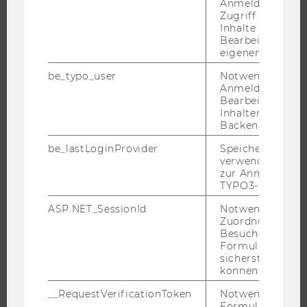
FORSCHENDE
Anmeldung und
Zugriff auf gesc
IMPACT DER FORSCHUNG
Inhalte oder zur
Bearbeitung des
ORGANISATION DER FORSCHUNG
eigenen Profils.
FORSCHUNGSINFRASTRUKTUR
be_typo_user
Notwendig für d
Anmeldung und
Bearbeitung von
Inhalten im TYP
UNIVERSITÄT
Backend.
be_lastLoginProvider
Speichert die zul
ÜBER DIE WU
verwendete Met
ORGANISATION
zur Anmeldung f
TYPO3-Backend.
WIRTSCHAFT UND GESELLSCHAFT
ASP.NET_SessionId
Notwendig, um 
CAMPUS
Zuordnung von
NEWS
Besucher zu
Formulareingab
EVENTS ARCHIV
sicherstellen zu
EVENTS
können.
WU FOUNDATION
__RequestVerificationToken
Notwendig, um 
Formulareingab