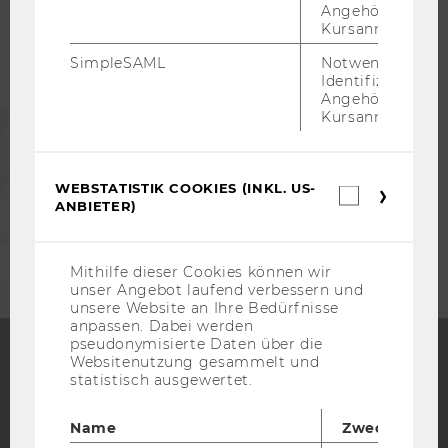
Angehörige/r für
Kursanmeldung.
ALUMNI
SimpleSAML
Notwendig zur
Identifizierung 
Angehörige/r für
PRESSE
Kursanmeldung.
MITARBEITENDE
WEBSTATISTIK COOKIES (INKL. US-
Webstatis
ANBIETER)
Cookies
(inkl.
UNTERNEHMEN
US-
Anbieter)
Mithilfe dieser Cookies können wir
unser Angebot laufend verbessern und
unsere Website an Ihre Bedürfnisse
anpassen. Dabei werden
pseudonymisierte Daten über die
Websitenutzung gesammelt und
statistisch ausgewertet.
Facebook
Instagram
Blog
Name
Zweck