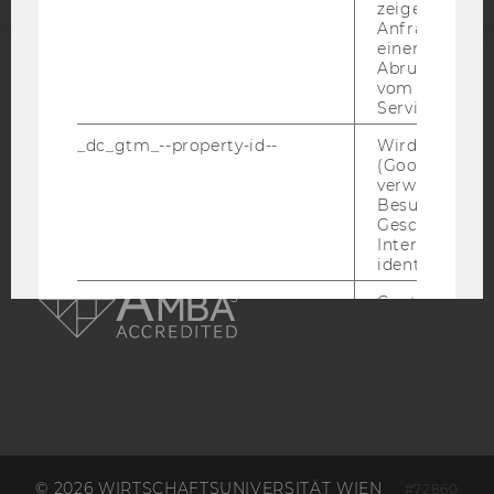
zeigen Opt-ou
Anfrage im G
einen Fehler 
Abrufen einer
ACCREDITED BY:
vom AMP Clie
Service an.
EQUIS
AACSB
_dc_gtm_--property-id--
Wird von Dou
(Google Tag 
verwendet, u
Besucher nach
Geschlecht o
Interessen zu
AMBA
identifizieren.
_ga
Contains a r
generated use
Using this ID
Analytics can
returning use
website and 
data from pre
visits.
_gat_gtag
Certain data i
© 2026 WIRTSCHAFTSUNIVERSITÄT WIEN
#72860