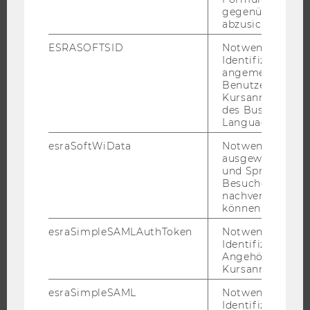
gegenüber Angri
abzusichern.
JOBS
ESRASOFTSID
Notwendig zur
Identifizierung 
JOBS
angemeldeten
Benutzers im
JOBPORTAL
Kursanmeldung
des Business
RESEARCH CAREER
Language Center
WELCOME SERVICES
esraSoftWiData
Notwendig um
JOBS MIT WU-STUDIUM
ausgewählte Sp
KARRIEREKONTAKTE AN DER WU
und Sprachkurse
Besuchers
KARRIERENETZWERKE AN DER WU
nachverfolgen z
können.
esraSimpleSAMLAuthToken
Notwendig zur
Identifizierung 
Angehörige/r für
WU COMMUNITY
Kursanmeldung.
esraSimpleSAML
Notwendig zur
STUDIERENDE
Identifizierung 