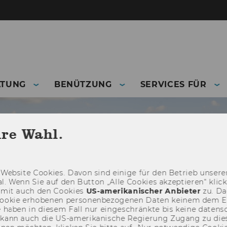
ATUNG
BENÜTZUNG
SERVICES FÜR
hre Wahl.
Web­site Coo­kies. Davon sind ei­ni­ge für den Be­trieb un­se­rer
­nal. Wenn Sie auf den But­ton „Alle Coo­kies ak­zep­tie­ren“ kli
damit auch den Coo­kies
US-​amerikanischer An­bie­ter
zu. Da­
oo­kie er­ho­be­nen per­so­nen­be­zo­ge­nen Daten kei­nem dem 
haben in die­sem Fall nur ein­ge­schränk­te bis keine da­ten­sc
e kann auch die US-​amerikanische Re­gie­rung Zu­gang zu die