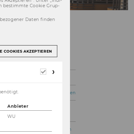
 Ak­zep­tie­ren“. Unter „In­di­
­nen be­stimm­te Coo­kie Grup­
nbezogener Daten finden
E COOKIES AKZEPTIEREN
Datenbanken
Erforderliche
Cookies
Übersicht
benötigt.
Meistgenutzte Datenbanken
Anbieter
Neue Datenbanken &
Testzugänge
WU
Auswahl von Datenbanken