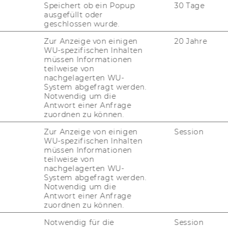
Speichert ob ein Popup
30 Tage
tet ak­tu­el­le und his­to­ri­sche
Jah­res­ab­
ausgefüllt oder
nd 120.000
ös­ter­rei­chi­schen pu­bli­zi­täts­
geschlossen wurde.
e nach Ver­öf­fent­li­chungs­form sind so­wohl
Zur Anzeige von einigen
20 Jahre
n­zern­ab­schlüs­se ver­füg­bar. Umsatz-​ und
WU-spezifischen Inhalten
 ös­ter­rei­chi­schem UGB sind in die de­tail­
müssen Informationen
teilweise von
­ab­schluss­da­ten ein­be­zo­gen. Da­ne­ben steht
nachgelagerten WU-
Ver­fü­gung.
System abgefragt werden.
Notwendig um die
 in den Da­ten­sät­zen ent­hal­ten:
Antwort einer Anfrage
zuordnen zu können.
­mens­fi­nanz­da­ten mit Po­si­tio­nen der Bi­lanz,
Zur Anzeige von einigen
Session
st­rech­nung sowie ös­ter­rei­chi­schen und
WU-spezifischen Inhalten
müssen Informationen
len; bis zu 10 Jah­ren His­to­rie
teilweise von
nachgelagerten WU-
l­schaf­ter und Toch­ter­ge­sell­schaf­ten
System abgefragt werden.
tig­keits­be­schrei­bun­gen
Notwendig um die
Antwort einer Anfrage
en­no­tier­ten Un­ter­neh­men
zuordnen zu können.
gungs­struk­tu­ren und Un­ter­neh­mens­ver­flech­
Notwendig für die
Session