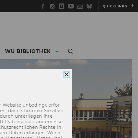
Facebook
Instagram
WU
YouTube
Newsletter
Bluesky
QUICKLINKS
Blog
WU BIBLIOTHEK
Cookie
Consent
schließen
 Web­site un­be­dingt er­for­
­cken, dann stim­men Sie allen
durch un­ter­lie­gen Ihre
EU-​Datenschutz an­ge­mes­se­
hutz­recht­li­chen Rech­te in
­sen Daten er­lan­gen. Wenn