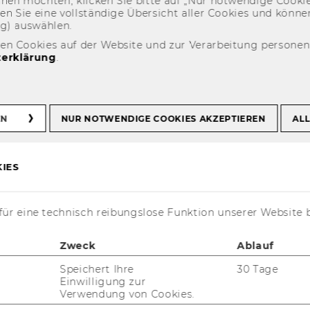
eh­nen möch­ten, kli­cken Sie bitte auf „Nur not­wen­di­ge Coo­kies
fin­den Sie eine voll­stän­di­ge Über­sicht aller Coo­kies und kön
Info
Sabina (Bureau van Dijk - Moody's Analytics)
ng) aus­wäh­len.
den Cookies auf der Website und zur Verarbeitung persone
erklärung
.
au van Dijk -
ytics)
EN
NUR NOTWENDIGE COOKIES AKZEPTIEREN
ALL
IES
ür eine technisch reibungslose Funktion unserer Website 
Zweck
Ablauf
Speichert Ihre
30 Tage
Einwilligung zur
Verwendung von Cookies.