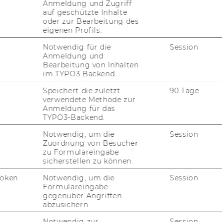
Anmeldung und Zugriff
auf geschützte Inhalte
oder zur Bearbeitung des
eh­mens­re­le­van­te Pres­se­mel­dun­gen
eigenen Profils.
d -​Gerüchte
Notwendig für die
Session
Anmeldung und
Bearbeitung von Inhalten
im TYPO3 Backend.
­ter­reich
Speichert die zuletzt
90 Tage
verwendete Methode zur
Anmeldung für das
TYPO3-Backend.
a­tio­nen
Notwendig, um die
Session
Zuordnung von Besucher
zu Formulareingabe
sicherstellen zu können.
Token
Notwendig, um die
Session
r*innen und bis auf Wi­der­ruf für or­dent­li­
Formulareingabe
ch­ten Sie, dass in die­sem Fall Ihr Com­pu­
gegenüber Angriffen
 via
VPN-​Client
mit dem Netz­werk
abzusichern.
den wer­den muss!
Notwendig zur
Session