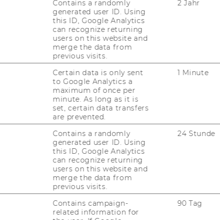
Contains a randomly
2 Jahr
generated user ID. Using
this ID, Google Analytics
can recognize returning
users on this website and
merge the data from
previous visits.
muss
in einem Zug
er­fol­gen, ein Fort­set­zen
Certain data is only sent
1 Minute
to Google Analytics a
st nicht mög­lich. Es kön­nen
ma­xi­mal 2 Ex­
maximum of once per
den. Je nach Da­ten­vo­lu­men dau­ert der
minute. As long as it is
0 Mi­nu­ten
.
set, certain data transfers
are prevented.
d bei der Nut­zung zu be­ach­ten:
Contains a randomly
24 Stunde
­me­ter
generated user ID. Using
this ID, Google Analytics
or machine-​based tech­no­lo­gy that is de­si­
can recognize returning
e­vels of au­to­no­my, may ex­hi­bit ad­ap­ti­ve­n­
users on this website and
merge the data from
­pli­cit or im­pli­cit ob­jec­ti­ves, in­fers, from
previous visits.
e­ne­ra­te out­puts, or any other tech­no­lo­gies
Contains campaign-
90 Tag
ri­bed as au­to­ma­ted decision-​making, ar­ti­fi­
related information for
o­dels, na­tu­ral lan­guage pro­ces­sing, or ma­