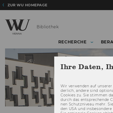
ZUR WU HOMEPAGE
Bibliothek
RECHERCHE
BER
Ihre Daten, I
Wir ver­wen­den auf un­se­rer 
der­lich, an­de­re sind op­tio
Coo­kies zu. Sie stim­men 
durch das ent­spre­chen­de C
nen Schutz­ni­veau mehr. Sie 
den USA und ins­be­son­de­r