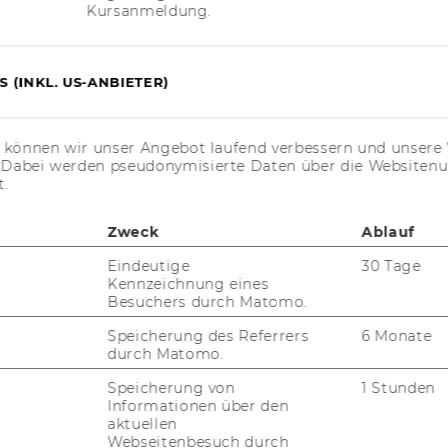
Kursanmeldung.
er­che
 (INKL. US-ANBIETER)
ur Re­cher­che
er­hal­ten Sie im
Sabina-​Quick
s können wir unser Angebot laufend verbessern und unsere 
 Da­ten­bank mit dem on­line ver­füg­ba­ren
. Dabei werden pseudonymisierte Daten über die Website
t.
zu Such­funk­tio­nen und Mo­du­len der Da­ten­
Zweck
Ablauf
a tour
" im on­line Help-​Menü.
Eindeutige
30 Tage
­chen Such­stra­te­gien
für die wei­te­re Ver­
Kennzeichnung eines
Login kann nur auf einem
ei­ge­nen Da­ten­trä­
Besuchers durch Matomo.
tick er­fol­gen, nicht auf dem BvD Ser­ver.
Speicherung des Referrers
6 Monate
durch Matomo.
Speicherung von
1 Stunden
Informationen über den
aktuellen
Webseitenbesuch durch