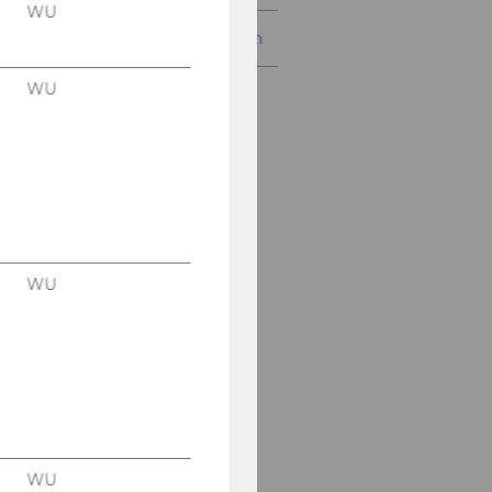
WU
A-Z Liste der Datenbanken
WU
WU
WU