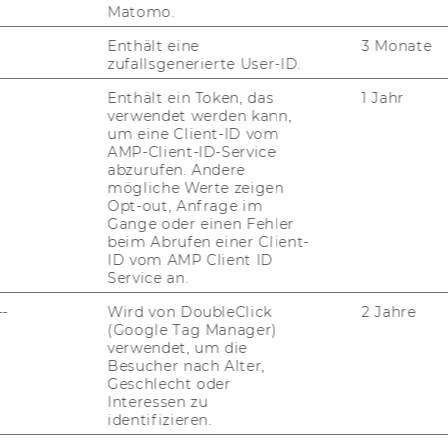
Matomo.
Enthält eine
3 Monate
zufallsgenerierte User-ID.
Enthält ein Token, das
1 Jahr
verwendet werden kann,
um eine Client-ID vom
AMP-Client-ID-Service
abzurufen. Andere
mögliche Werte zeigen
Opt-out, Anfrage im
i­chert, wobei au­to­ma­tisch die En­dung
Gange oder einen Fehler
men an­ge­fügt wird. Beim nächs­ten Login
beim Abrufen einer Client-
ID vom AMP Client ID
Da­ten­trä­ger ge­spei­cher­ten Su­chen über
Service an.
Load from Disk
" aus­ge­wählt und in der Da­
--
Wird von DoubleClick
2 Jahre
(Google Tag Manager)
verwendet, um die
Besucher nach Alter,
Geschlecht oder
Interessen zu
identifizieren.