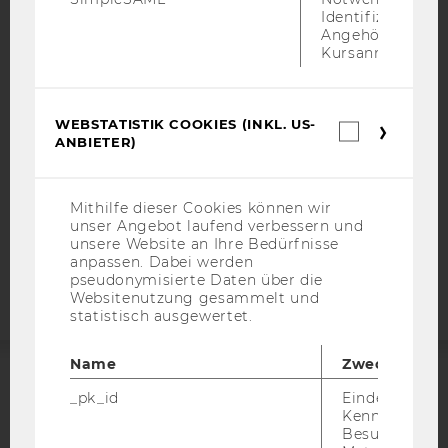
IMPRESSUM
Identifizierung 
Angehörige/r für
BARRIEREFREIHEITSERKLÄRUNG WEBSEITE
Kursanmeldung.
DATENSCHUTZERKLÄRUNG
DATENSCHUTZERKLÄRUNG SOCIAL MEDIA
WEBSTATISTIK COOKIES (INKL. US-
Webstatis
DATENSCHUTZERKLÄRUNG
ANBIETER)
Cookies
STUDIENBEWERBER*INNEN UND STUDIERENDE
(inkl.
COOKIE EINSTELLUNGEN
US-
Anbieter)
Mithilfe dieser Cookies können wir
unser Angebot laufend verbessern und
Barrierefreiheitserklärung
unsere Website an Ihre Bedürfnisse
Webseite
anpassen. Dabei werden
pseudonymisierte Daten über die
Websitenutzung gesammelt und
statistisch ausgewertet.
Name
Zweck
ACCREDITED BY:
_pk_id
Eindeutige
Kennzeichnun
Besuchers du
EQUIS
AACSB