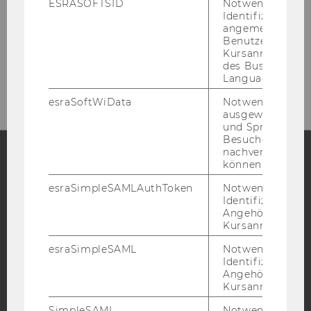
ESRASOFTSID
Notwendig zur
Gebäude LC - Bibliothekszentrum - Ebene
Identifizierung 
angemeldeten
1
Benutzers im
Kursanmeldung
Tel:
+43 1 31336-4929
des Business
E-Mail:
entlehnung@wu.ac.at
Language Center
esraSoftWiData
Notwendig um
ausgewählte Sp
und Sprachkurse
Besuchers
nachverfolgen z
können.
Facebook
Instagram
Blog
esraSimpleSAMLAuthToken
Notwendig zur
Identifizierung 
Angehörige/r für
Kursanmeldung.
YouTube
Newsletter
Bluesky
esraSimpleSAML
Notwendig zur
Identifizierung 
Angehörige/r für
Kursanmeldung.
SimpleSAML
Notwendig zur