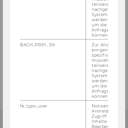
teilweise von
Datenbanken
nachgelagerten
System abgefra
werden. Notwen
um die Antwort 
Übersicht
Anfrage zuordne
können.
Meistgenutzte Datenbanken
BACH_PRXY_SN
Zur Anzeige von
einigen WU-
spezifischen Inh
Neue Datenbanken & Testzugänge
müssen Informa
teilweise von
Auswahl von Datenbanken
nachgelagerten
System abgefra
werden. Notwen
A-Z Liste der Datenbanken
um die Antwort 
Anfrage zuordne
können.
fe_typo_user
Notwendig für d
Anmeldung und
Zugriff auf gesc
Inhalte oder zur
Bearbeitung des