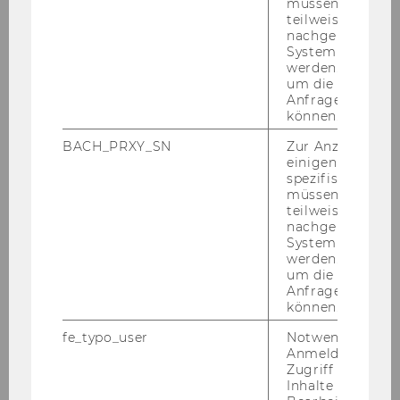
müssen Informa
teilweise von
Zur Da­ten­bank
nachgelagerten
System abgefra
werden. Notwen
um die Antwort 
Anfrage zuordne
können.
BACH_PRXY_SN
Zur Anzeige von
einigen WU-
Datenbanken
spezifischen Inh
müssen Informa
teilweise von
nachgelagerten
Übersicht
System abgefra
werden. Notwen
um die Antwort 
Meistgenutzte Datenbanken
Anfrage zuordne
können.
Neue Datenbanken & Testzugänge
fe_typo_user
Notwendig für d
Anmeldung und
Auswahl von Datenbanken
Zugriff auf gesc
Inhalte oder zur