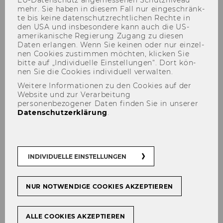
EU-​Datenschutz an­ge­mes­se­nen Schutz­ni­veau
mehr. Sie haben in die­sem Fall nur ein­ge­schränk­
te bis keine da­ten­schutz­recht­li­chen Rech­te in
den USA und ins­be­son­de­re kann auch die US-​
amerikanische Re­gie­rung Zu­gang zu die­sen
Daten er­lan­gen. Wenn Sie kei­nen oder nur ein­zel­
TRID
nen Coo­kies zu­stim­men möch­ten, kli­cken Sie
bitte auf „In­di­vi­du­el­le Ein­stel­lun­gen“. Dort kön­
nen Sie die Coo­kies in­di­vi­du­ell ver­wal­ten.
Weitere Informationen zu den Cookies auf der
Website und zur Verarbeitung
Zur Da­ten­bank
personenbezogener Daten finden Sie in unserer
Datenschutzerklärung
.
Diese bi­blio­gra­phi­sche Da­ten­bank be­inhal­tet
INDIVIDUELLE EINSTELLUNGEN
ver­kehrs­wis­sen­schaft­li­che
und
-​
wirtschaftliche In­for­ma­tio­nen
und ver­zeich­
net For­schungs­be­rich­te, Bü­cher, Zeit­schrif­ten­
NUR NOTWENDIGE COOKIES AKZEPTIEREN
ar­ti­kel, Dis­ser­ta­tio­nen, Nor­men, Ta­gungs­be­
rich­te sowie Zwi­schen­er­geb­nis­se lau­fen­der
ALLE COOKIES AKZEPTIEREN
For­schung. Fol­gen­de Teil­da­ten­ban­ken sind