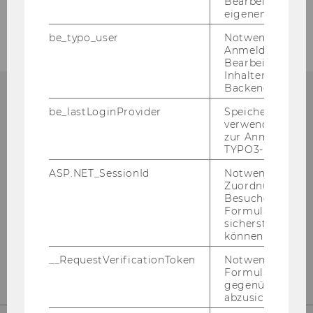
Bearbeitung des
A-Z Liste der Datenbanken
eigenen Profils.
be_typo_user
Notwendig für d
Anmeldung und
Bearbeitung von
Inhalten im TYP
Backend.
be_lastLoginProvider
Speichert die zul
verwendete Met
Bibliotheksinformation
zur Anmeldung f
TYPO3-Backend.
(Fragen zur Recherche)
ASP.NET_SessionId
Notwendig, um 
Zuordnung von
Gebäude LC - Bibliothekszentrum - Ebene
Besucher zu
1
Formulareingab
sicherstellen zu
Tel:
+43 1 31336-4990
können.
E-Mail:
bibliothek@wu.ac.at
__RequestVerificationToken
Notwendig, um 
Formulareingab
gegenüber Angri
abzusichern.