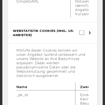
SimpleSAML
Notwendig zur
Identifizierung 
Angehörige/r für
YouTube
Newsletter
Bluesky
Kursanmeldung.
WEBSTATISTIK COOKIES (INKL. US-
Webstatis
ANBIETER)
Cookies
(inkl.
IMPRESSUM
US-
Anbieter)
BARRIEREFREIHEITSERKLÄRUNG WEBSEITE
Mithilfe dieser Cookies können wir
unser Angebot laufend verbessern und
DATENSCHUTZERKLÄRUNG
unsere Website an Ihre Bedürfnisse
DATENSCHUTZERKLÄRUNG SOCIAL MEDIA
anpassen. Dabei werden
pseudonymisierte Daten über die
DATENSCHUTZERKLÄRUNG
Websitenutzung gesammelt und
STUDIENBEWERBER*INNEN UND STUDIERENDE
statistisch ausgewertet.
COOKIE EINSTELLUNGEN
Name
Zweck
Barrierefreiheitserklärung
_pk_id
Eindeutige
Webseite
Kennzeichnun
Besuchers du