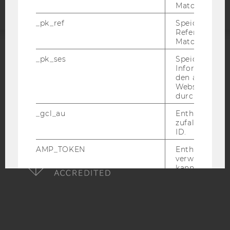
Matomo.
_pk_ref
Speicherung 
Referrers dur
Matomo.
_pk_ses
Speicherung 
ACCREDITED BY:
Informatione
den aktuellen
EQUIS
AACSB
Webseitenbe
durch Matom
_gcl_au
Enthält eine
zufallsgenerie
ID.
AMBA
AMP_TOKEN
Enthält ein To
verwendet we
kann, um eine
vom AMP-Clie
Service abzur
Andere mögli
zeigen Opt-ou
Anfrage im G
einen Fehler 