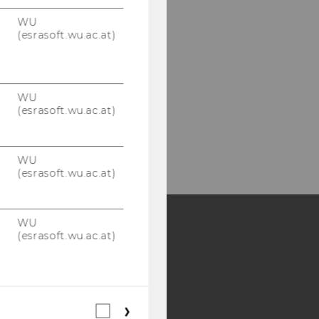
ibliotheksempfang
WU
Entlehnung,
(esrasoft.wu.ac.at)
ibliotheksausweise)
ebäude LC -
ibliothekszentrum - Ebene 1
WU
(esrasoft.wu.ac.at)
l:
+43 1 31336-4929
Mail:
entlehnung@wu.ac.at
WU
(esrasoft.wu.ac.at)
WU
(esrasoft.wu.ac.at)
Y:
SB
AMBA
Webstatistik