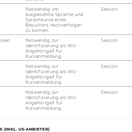
Fragen zur Recherche)
B
Notwendig um
Session
(
ausgewählte Sprache und
trum - Ebene 1
B
Sprachkurse eines
Besuchers nachverfolgen
zu können.
G
B
oken
Notwendig zur
Session
Identifizierung als WU-
Te
Angehörige/r für
E-
Kursanmeldung.
Notwendig zur
Session
Identifizierung als WU-
Angehörige/r für
Kursanmeldung.
Notwendig zur
Session
Identifizierung als WU-
uTube
Newsletter
Bluesky
Angehörige/r für
ACCREDITED B
Kursanmeldung.
EQUIS
AAC
 (INKL. US-ANBIETER)