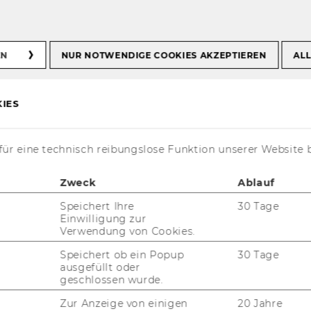
Info
Duden Sprachwissen
EN
NUR NOTWENDIGE COOKIES AKZEPTIEREN
ALL
hwissen
IES
ür eine technisch reibungslose Funktion unserer Website 
Zweck
Ablauf
Speichert Ihre
30 Tage
Einwilligung zur
Verwendung von Cookies.
Speichert ob ein Popup
30 Tage
n be­ant­wor­ten Fra­gen rund um die deut­
ausgefüllt oder
l­ten Spe­zi­al­the­men. 16 Nach­schla­ge­wer­
geschlossen wurde.
gung. Diese kön­nen zu­sam­men, ein­zeln oder
Zur Anzeige von einigen
20 Jahre
durch­sucht wer­den.