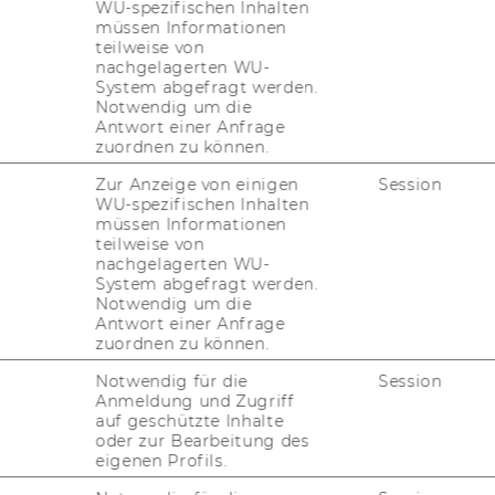
WU-spezifischen Inhalten
müssen Informationen
en­de Titel:
teilweise von
nachgelagerten WU-
System abgefragt werden.
ör­ter­buch
Notwendig um die
hrei­bung
Antwort einer Anfrage
zuordnen zu können.
Zur Anzeige von einigen
Session
WU-spezifischen Inhalten
müssen Informationen
er­buch
teilweise von
nachgelagerten WU-
buch
System abgefragt werden.
Notwendig um die
uch
Antwort einer Anfrage
zuordnen zu können.
i­cher Zwei­fels­fäl­le
Notwendig für die
Session
Anmeldung und Zugriff
auf geschützte Inhalte
e
oder zur Bearbeitung des
eigenen Profils.
er deut­schen Spra­che