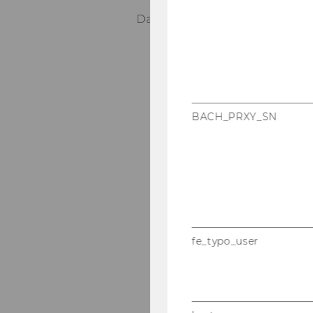
Das Duden-​Paket um­fasst fol­g
Deut­sches Uni­ver­sal­w
Die deut­sche Recht­sc
Das Stil­wör­ter­buch
BACH_PRXY_SN
Die Gram­ma­tik
Das große Fremd­wör­t
Das Her­kunfts­wör­ter­
Das Syn­onym­wör­ter­b
Das Wör­ter­buch sprach­l
fe_typo_user
Re­de­wen­dun­gen
Zi­ta­te und Aus­sprü­ch
Gro­ßes Wör­ter­buch d