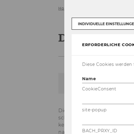
Home
Recherche
Datenbanken
INDIVIDUELLE EINSTELLUNG
Duden Sprac
ERFORDERLICHE COOK
Diese Cookies werden f
Name
Zur Da­ten­bank
CookieConsent
site-popup
Die Stan­dard­wer­ke von Dude
sche Spra­che und zu aus­ge­wäh
ke ste­hen on­line zur Ver­fü­
BACH_PRXY_ID
nach per­sön­li­cher Aus­wahl 