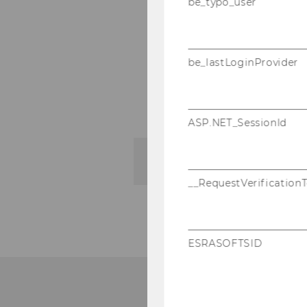
be_typo_user
Wör­ter­buch der Ab­kür
Le­xi­kon der Vor­na­men
Fa­mi­li­en­na­men - Her
be_lastLoginProvider
Das Wör­ter­buch me­di­z
Das Le­xi­kon der Wirt­s
ASP.NET_SessionId
Zur Da­ten­bank
__RequestVerification
ESRASOFTSID