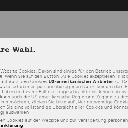
hre Wahl.
ATUNG
BENÜTZUNG
SERVICES FÜR
Web­site Coo­kies. Davon sind ei­ni­ge für den Be­trieb un­se­rer
­nal. Wenn Sie auf den But­ton „Alle Coo­kies ak­zep­tie­ren“ kli
damit auch den Coo­kies
US-​amerikanischer An­bie­ter
zu. Da­
oo­kie er­ho­be­nen per­so­nen­be­zo­ge­nen Daten kei­nem dem 
haben in die­sem Fall nur ein­ge­schränk­te bis keine da­ten­sc
e kann auch die US-​amerikanische Re­gie­rung Zu­gang zu die
eh­nen möch­ten, kli­cken Sie bitte auf „Nur not­wen­di­ge Coo­kies
fin­den Sie eine voll­stän­di­ge Über­sicht aller Coo­kies und kön
ng) aus­wäh­len.
den Cookies auf der Website und zur Verarbeitung persone
erklärung
.