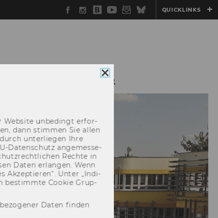
Facebook
Instagram
WU
YouTube
Newsletter
Bluesky
QUICKLINKS
Blog
Cookie
WU BIBLIOTHEK
Consent
schließen
 Web­site un­be­dingt er­for­
­cken, dann stim­men Sie allen
durch un­ter­lie­gen Ihre
EU-​Datenschutz an­ge­mes­se­
hutz­recht­li­chen Rech­te in
­sen Daten er­lan­gen. Wenn
 Ak­zep­tie­ren“. Unter „In­di­
­nen be­stimm­te Coo­kie Grup­
nbezogener Daten finden