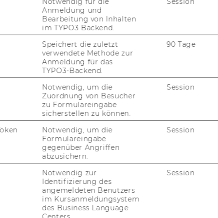
Notwendig für die
Session
­zun­gen
Anmeldung und
Bearbeitung von Inhalten
im TYPO3 Backend.
­kunft und Be­deu­tung
Speichert die zuletzt
90 Tage
i­ni­scher Fach­aus­drü­cke
verwendete Methode zur
Anmeldung für das
chaft
TYPO3-Backend.
Notwendig, um die
Session
Zuordnung von Besucher
zu Formulareingabe
sicherstellen zu können.
Token
Notwendig, um die
Session
Formulareingabe
gegenüber Angriffen
abzusichern.
Notwendig zur
Session
Identifizierung des
angemeldeten Benutzers
im Kursanmeldungsystem
des Business Language
Centers.