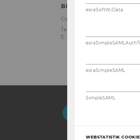
Bibliotheksinformation (
esraSoftWiData
Gebäude LC - Bibliothekszen
Tel:
+43 1 31336-4990
E-Mail:
bibliothek@wu.ac.at
esraSimpleSAMLAuthT
esraSimpleSAML
SimpleSAML
Facebook
Instagram
Blog
Yo
WEBSTATISTIK COOKIES