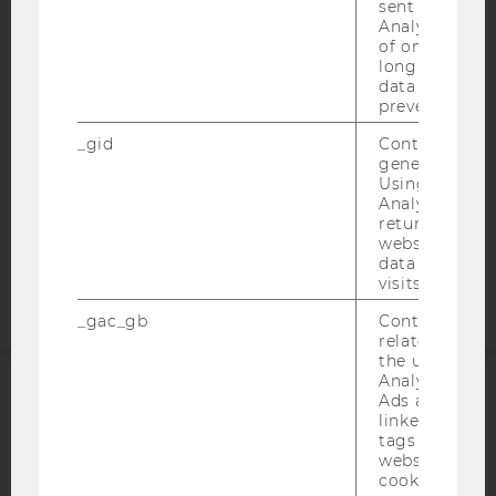
sent to Googl
BARRIEREFREIHEITSERKLÄRUNG WEBSEITE
Analytics a 
of once per m
DATENSCHUTZERKLÄRUNG
long as it is s
DATENSCHUTZERKLÄRUNG SOCIAL MEDIA
data transfers
prevented.
DATENSCHUTZERKLÄRUNG
STUDIENBEWERBER*INNEN UND STUDIERENDE
_gid
Contains a r
generated use
COOKIE EINSTELLUNGEN
Using this ID
Analytics can
returning use
Barrierefreiheitserklärung
website and 
Webseite
data from pre
visits.
_gac_gb
Contains cam
related infor
the user. If G
Analytics and
Ads accounts 
ACCREDITED BY:
linked, the co
tags on the G
EQUIS
AACSB
website read 
cookie.