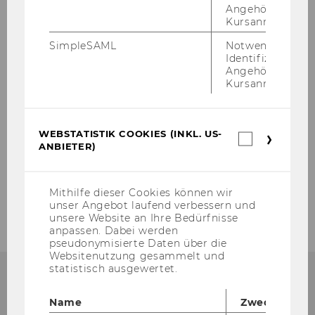
Angehörige/r für
Kursanmeldung.
SimpleSAML
Notwendig zur
Übersicht
Identifizierung 
Angehörige/r für
Meistgenutzte Datenbanken
Kursanmeldung.
Neue Datenbanken & Testzugänge
WEBSTATISTIK COOKIES (INKL. US-
Webstatis
ANBIETER)
Cookies
Auswahl von Datenbanken
(inkl.
US-
Anbieter)
A-Z Liste der Datenbanken
Mithilfe dieser Cookies können wir
unser Angebot laufend verbessern und
unsere Website an Ihre Bedürfnisse
anpassen. Dabei werden
pseudonymisierte Daten über die
Websitenutzung gesammelt und
statistisch ausgewertet.
Name
Zweck