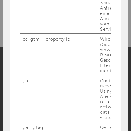
zeigen Opt-ou
1
Anfrage im G
einen Fehler 
Tel:
+43 1 31336-4929
Abrufen einer
E-Mail:
entlehnung@wu.ac.at
vom AMP Clie
Service an.
_dc_gtm_--property-id--
Wird von Dou
(Google Tag 
verwendet, u
Besucher nach
Geschlecht o
Interessen zu
Facebook
Instagram
Blog
identifizieren.
_ga
Contains a r
generated use
YouTube
Newsletter
Bluesky
Using this ID
Analytics can
returning use
website and 
data from pre
visits.
IMPRESSUM
_gat_gtag
Certain data i