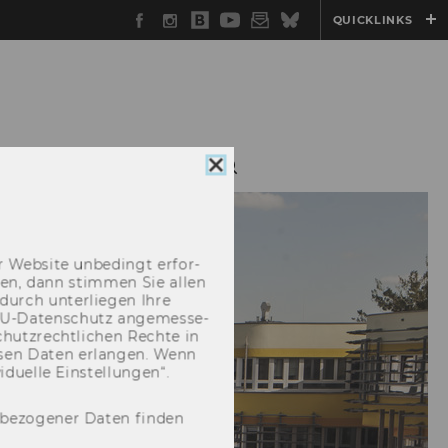
Facebook
Instagram
WU
YouTube
Newsletter
Bluesky
QUICKLINKS
Blog
WU BIBLIOTHEK
Cookie
Consent
schließen
 Web­site un­be­dingt er­for­
­cken, dann stim­men Sie allen
durch un­ter­lie­gen Ihre
EU-​Datenschutz an­ge­mes­se­
hutz­recht­li­chen Rech­te in
­sen Daten er­lan­gen. Wenn
u­el­le Ein­stel­lun­gen“.
nbezogener Daten finden