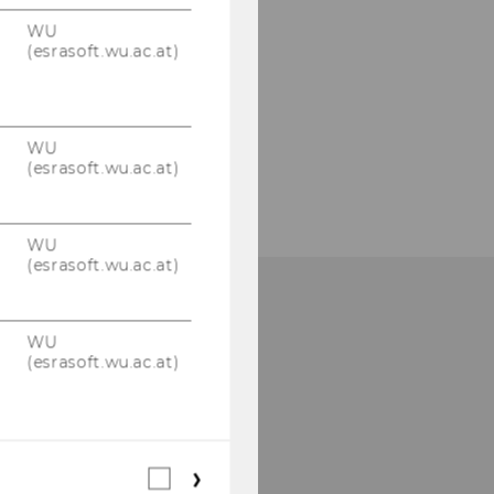
WU
(esrasoft.wu.ac.at)
WU
(esrasoft.wu.ac.at)
WU
(esrasoft.wu.ac.at)
WU
ibliotheksempfang
(esrasoft.wu.ac.at)
Entlehnung,
ibliotheksausweise)
ebäude LC -
Webstatistik
ibliothekszentrum - Ebene 1