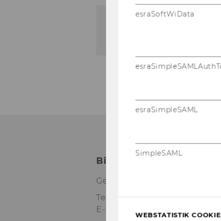
esraSoftWiData
Zur Da­ten­bank
esraSimpleSAMLAuthT
esraSimpleSAML
SimpleSAML
Bibliotheksinformation (
Gebäude LC - Bibliothekszen
Tel:
+43 1 31336-4990
E-Mail:
bibliothek@wu.ac.at
WEBSTATISTIK COOKIES