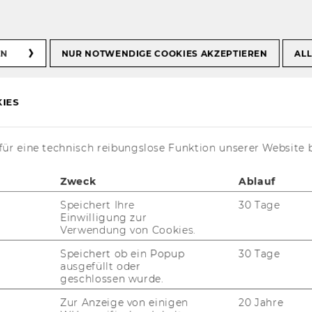
Info
the-lens
EN
NUR NOTWENDIGE COOKIES AKZEPTIEREN
ALL
IES
ür eine technisch reibungslose Funktion unserer Website 
Zweck
Ablauf
Speichert Ihre
30 Tage
Einwilligung zur
Verwendung von Cookies.
Speichert ob ein Popup
30 Tage
ausgefüllt oder
geschlossen wurde.
i­che, fach­über­grei­fen­de Da­ten­bank, in der
Zur Anzeige von einigen
20 Jahre
und bi­blio­gra­phi­schen In­for­ma­tio­nen zu