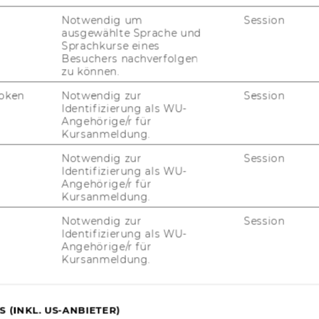
Notwendig um
Session
ausgewählte Sprache und
Sprachkurse eines
Besuchers nachverfolgen
zu können.
oken
Notwendig zur
Session
Identifizierung als WU-
Angehörige/r für
Kursanmeldung.
Notwendig zur
Session
Identifizierung als WU-
Angehörige/r für
Kursanmeldung.
Notwendig zur
Session
Fragen zur Recherche)
B
Identifizierung als WU-
Angehörige/r für
(
Kursanmeldung.
trum - Ebene 1
B
G
 (INKL. US-ANBIETER)
B