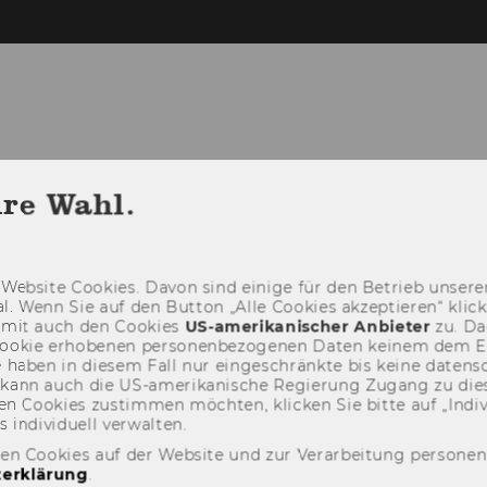
ATUNG
BENÜTZUNG
SERVICES FÜR
hre Wahl.
Web­site Coo­kies. Davon sind ei­ni­ge für den Be­trieb un­se­rer
­nal. Wenn Sie auf den But­ton „Alle Coo­kies ak­zep­tie­ren“ kli
damit auch den Coo­kies
US-​amerikanischer An­bie­ter
zu. Da­
oo­kie er­ho­be­nen per­so­nen­be­zo­ge­nen Daten kei­nem dem 
haben in die­sem Fall nur ein­ge­schränk­te bis keine da­ten­sc
e kann auch die US-​amerikanische Re­gie­rung Zu­gang zu die
n Coo­kies zu­stim­men möch­ten, kli­cken Sie bitte auf „In­di­vi­d
n­di­vi­du­ell ver­wal­ten.
den Cookies auf der Website und zur Verarbeitung persone
erklärung
.