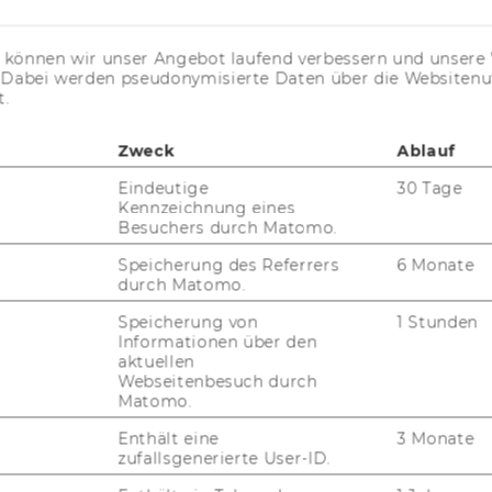
Te
E-
s können wir unser Angebot laufend verbessern und unsere 
. Dabei werden pseudonymisierte Daten über die Website
t.
Zweck
Ablauf
Eindeutige
30 Tage
Kennzeichnung eines
uTube
Newsletter
Bluesky
ACCREDITED B
Besuchers durch Matomo.
EQUIS
AAC
Speicherung des Referrers
6 Monate
durch Matomo.
Speicherung von
1 Stunden
Informationen über den
aktuellen
G WEBSEITE
Webseitenbesuch durch
Matomo.
Enthält eine
3 Monate
IAL MEDIA
zufallsgenerierte User-ID.
UDIENBEWERBER*INNEN