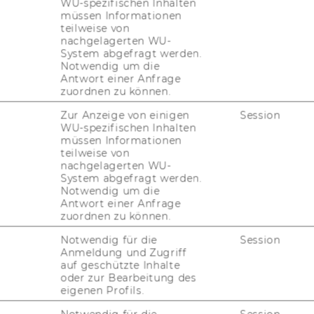
WU-spezifischen Inhalten
­tio­nen
sowie nach
Pro­fi­len von For­schen­
müssen Informationen
teilweise von
nachgelagerten WU-
System abgefragt werden.
und Zi­ta­ti­ons­hin­wei­sen an­ge­rei­cher­ten Er­
Notwendig um die
s auf Pa­ten­te aus mehr als 100 Ju­ris­dik­tio­
Antwort einer Anfrage
er­öf­fent­lich­te wis­sen­schaft­li­che Li­te­ra­tur.
zuordnen zu können.
x­te kön­nen per Link Re­sol­ver auf­ge­ru­fen
Zur Anzeige von einigen
Session
WU-spezifischen Inhalten
müssen Informationen
 Tool­kit (ITK) er­mög­licht
in­sti­tu­tio­nel­len Be­
teilweise von
örigen, eine Ab­fra­ge der Daten via API.
nachgelagerten WU-
System abgefragt werden.
Notwendig um die
Antwort einer Anfrage
e und Hilfestellungen
zuordnen zu können.
Notwendig für die
Session
Anmeldung und Zugriff
ll­ge­mei­ne Hil­fe­stel­lun­gen, API Do­ku­men­
auf geschützte Inhalte
ls und eine Fea­ture Tour ver­füg­bar.
oder zur Bearbeitung des
eigenen Profils.
nt Data Co­ver­age
und
Scholar Data Co­