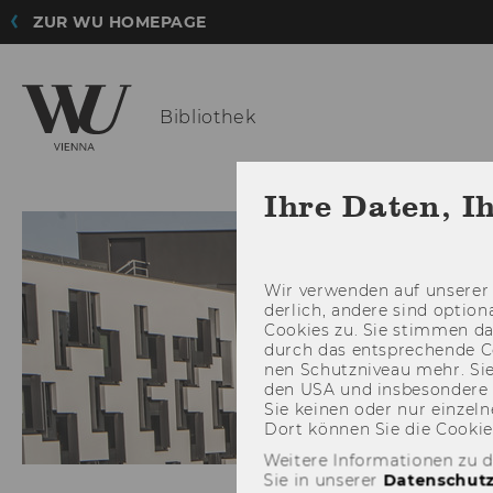
ZUR WU HOMEPAGE
Bibliothek
RECHERCHE
BER
Ihre Daten, I
Wir ver­wen­den auf un­se­rer 
der­lich, an­de­re sind op­tio
Coo­kies zu. Sie stim­men 
durch das ent­spre­chen­de C
nen Schutz­ni­veau mehr. Sie 
den USA und ins­be­son­de­r
Sie kei­nen oder nur ein­zel­ne
Dort kön­nen Sie die Coo­kies i
Weitere Informationen zu 
Sie in unserer
Datenschutz