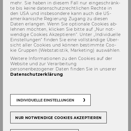
mehr. Sie haben in die­sem Fall nur ein­ge­schränk­
te bis keine da­ten­schutz­recht­li­chen Rech­te in
den USA und ins­be­son­de­re kann auch die US-​
amerikanische Re­gie­rung Zu­gang zu die­sen
Daten er­lan­gen. Wenn Sie op­tio­na­le Coo­kies ab­
FASB Accounting Standards
leh­nen möch­ten, kli­cken Sie bitte auf „Nur not­
wen­di­ge Coo­kies Ak­zep­tie­ren“. Unter „In­di­vi­du­el­le
Codification
Ein­stel­lun­gen“ fin­den Sie eine voll­stän­di­ge Über­
sicht aller Coo­kies und kön­nen be­stimm­te Coo­
kie Grup­pen (Web­sta­tis­tik, Mar­ke­ting) aus­wäh­len.
Weitere Informationen zu den Cookies auf der
Website und zur Verarbeitung
Zur Da­ten­bank
personenbezogener Daten finden Sie in unserer
Datenschutzerklärung
.
FASB Ac­coun­ting Stan­dards Co­di­fi­ca­ti­on
INDIVIDUELLE EINSTELLUNGEN
ent­hält die
ame­ri­ka­ni­schen Rech­nungs­le­
gungs­stan­dards
des Fi­nan­cial Ac­coun­ting
Stan­dards Board (FASB).
NUR NOTWENDIGE COOKIES AKZEPTIEREN
Spra­che
: Eng­lisch