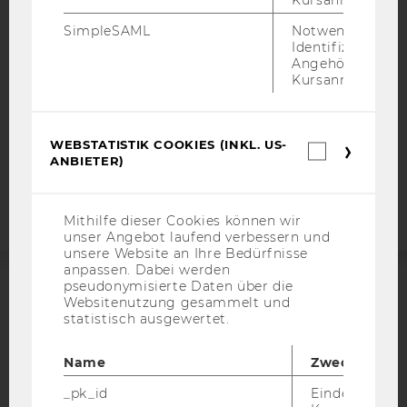
DATENSCHUTZERKLÄRUNG
SimpleSAML
Notwendig zur
DATENSCHUTZERKLÄRUNG SOCIAL MEDIA
Identifizierung 
Angehörige/r für
DATENSCHUTZERKLÄRUNG
Kursanmeldung.
STUDIENBEWERBER*INNEN UND STUDIERENDE
COOKIE EINSTELLUNGEN
WEBSTATISTIK COOKIES (INKL. US-
Webstatis
Barrierefreiheitserklärung
ANBIETER)
Cookies
Webseite
(inkl.
US-
Anbieter)
Mithilfe dieser Cookies können wir
unser Angebot laufend verbessern und
unsere Website an Ihre Bedürfnisse
anpassen. Dabei werden
pseudonymisierte Daten über die
Websitenutzung gesammelt und
ACCREDITED BY:
statistisch ausgewertet.
EQUIS
AACSB
Name
Zweck
_pk_id
Eindeutige