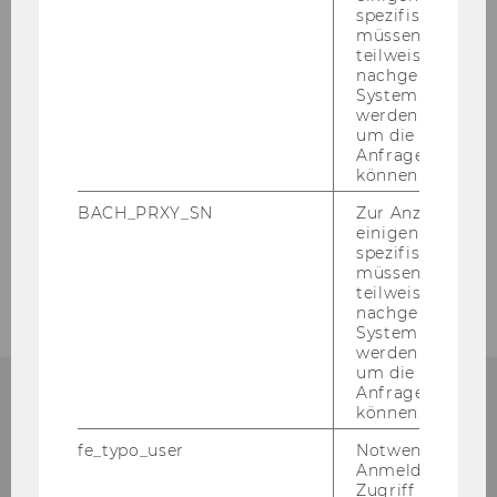
spezifischen Inh
Übersicht
müssen Informa
teilweise von
nachgelagerten
Meistgenutzte Datenbanken
System abgefra
werden. Notwen
um die Antwort 
Neue Datenbanken & Testzugänge
Anfrage zuordne
können.
Auswahl von Datenbanken
BACH_PRXY_SN
Zur Anzeige von
einigen WU-
spezifischen Inh
A-Z Liste der Datenbanken
müssen Informa
teilweise von
nachgelagerten
System abgefra
werden. Notwen
um die Antwort 
Anfrage zuordne
können.
fe_typo_user
Notwendig für d
Bibliotheksinformation
Anmeldung und
(Fragen zur Recherche)
Zugriff auf gesc