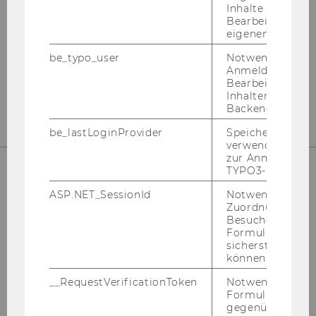
Inhalte oder zur
Bearbeitung des
Gebäude LC - Bibliothekszentrum - Ebene
eigenen Profils.
1
be_typo_user
Notwendig für d
Anmeldung und
Tel:
+43 1 31336-4990
Bearbeitung von
E-Mail:
bibliothek@wu.ac.at
Inhalten im TYP
Backend.
be_lastLoginProvider
Speichert die zul
verwendete Met
zur Anmeldung f
TYPO3-Backend.
ASP.NET_SessionId
Notwendig, um 
Zuordnung von
Bibliotheksempfang
Besucher zu
(Entlehnung,
Formulareingab
sicherstellen zu
Bibliotheksausweise)
können.
__RequestVerificationToken
Notwendig, um 
Gebäude LC - Bibliothekszentrum - Ebene
Formulareingab
1
gegenüber Angri