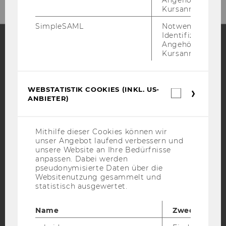
Angehörige/r für
Kursanmeldung.
SimpleSAML
Notwendig zur
Identifizierung 
Angehörige/r für
Kursanmeldung.
Facebook
Instagram
Blog
WEBSTATISTIK COOKIES (INKL. US-
Webstatis
ANBIETER)
YouTube
Newsletter
Bluesky
Cookies
(inkl.
US-
Anbieter)
Mithilfe dieser Cookies können wir
unser Angebot laufend verbessern und
unsere Website an Ihre Bedürfnisse
anpassen. Dabei werden
IMPRESSUM
pseudonymisierte Daten über die
BARRIEREFREIHEITSERKLÄRUNG WEBSEITE
Websitenutzung gesammelt und
statistisch ausgewertet.
DATENSCHUTZERKLÄRUNG
DATENSCHUTZERKLÄRUNG SOCIAL MEDIA
Name
Zweck
DATENSCHUTZERKLÄRUNG