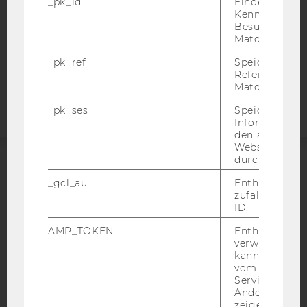
_pk_id
Eindeutige
STUDIENBEWERBER*INNEN UND STUDIERENDE
Kennzeichnun
Besuchers du
COOKIE EINSTELLUNGEN
Matomo.
_pk_ref
Speicherung 
Barrierefreiheitserklärung
Referrers dur
Webseite
Matomo.
_pk_ses
Speicherung 
Informatione
den aktuellen
Webseitenbe
durch Matom
ACCREDITED BY:
_gcl_au
Enthält eine
zufallsgenerie
EQUIS
AACSB
ID.
AMP_TOKEN
Enthält ein To
verwendet we
kann, um eine
vom AMP-Clie
Service abzur
AMBA
Andere mögli
zeigen Opt-ou