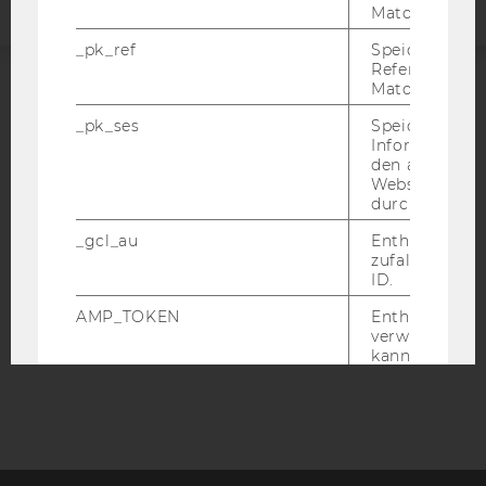
Matomo.
_pk_ref
Speicherung 
Referrers dur
Matomo.
ACCREDITED BY:
_pk_ses
Speicherung 
Informatione
EQUIS
AACSB
den aktuellen
Webseitenbe
durch Matom
_gcl_au
Enthält eine
zufallsgenerie
AMBA
ID.
AMP_TOKEN
Enthält ein To
verwendet we
kann, um eine
vom AMP-Clie
Service abzur
Andere mögli
zeigen Opt-ou
Anfrage im G
einen Fehler 