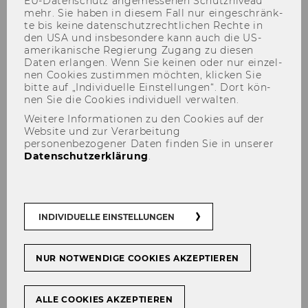
EU-​Datenschutz an­ge­mes­se­nen Schutz­ni­veau
mehr. Sie haben in die­sem Fall nur ein­ge­schränk­
te bis keine da­ten­schutz­recht­li­chen Rech­te in
den USA und ins­be­son­de­re kann auch die US-​
amerikanische Re­gie­rung Zu­gang zu die­sen
Daten er­lan­gen. Wenn Sie kei­nen oder nur ein­zel­
WITS - TRAINS
nen Coo­kies zu­stim­men möch­ten, kli­cken Sie
bitte auf „In­di­vi­du­el­le Ein­stel­lun­gen“. Dort kön­
nen Sie die Coo­kies in­di­vi­du­ell ver­wal­ten.
Weitere Informationen zu den Cookies auf der
Website und zur Verarbeitung
Zur Da­ten­bank
personenbezogener Daten finden Sie in unserer
Datenschutzerklärung
.
WITS (World In­te­gra­ted Trade So­lu­ti­on)
ist
INDIVIDUELLE EINSTELLUNGEN
eine von der Welt­bank ent­wi­ckel­te Soft­ware,
die in Zu­sam­men­ar­beit mit UNC­TAD (United
Na­ti­ons Con­fe­rence on Trade and De­ve­lo­p­
NUR NOTWENDIGE COOKIES AKZEPTIEREN
ment) und an­de­ren Or­ga­ni­sa­tio­nen den Zu­griff
auf Daten zu
Han­del
und
Zöl­len
er­mög­licht.
ALLE COOKIES AKZEPTIEREN