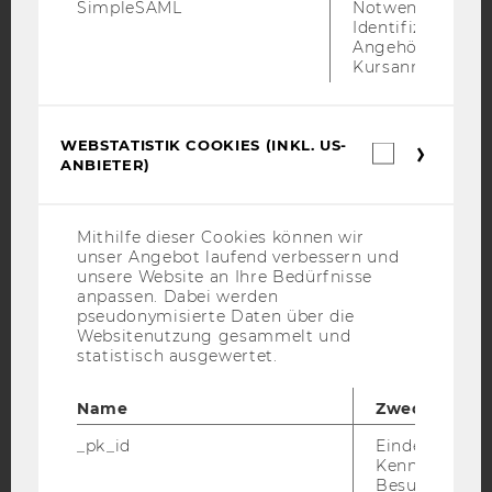
SimpleSAML
Notwendig zur
Identifizierung 
YouTube
Newsletter
Bluesky
Angehörige/r für
Kursanmeldung.
WEBSTATISTIK COOKIES (INKL. US-
Webstatis
ANBIETER)
Cookies
IMPRESSUM
(inkl.
US-
BARRIEREFREIHEITSERKLÄRUNG WEBSEITE
Anbieter)
Mithilfe dieser Cookies können wir
DATENSCHUTZERKLÄRUNG
unser Angebot laufend verbessern und
unsere Website an Ihre Bedürfnisse
DATENSCHUTZERKLÄRUNG SOCIAL MEDIA
anpassen. Dabei werden
DATENSCHUTZERKLÄRUNG
pseudonymisierte Daten über die
STUDIENBEWERBER*INNEN UND STUDIERENDE
Websitenutzung gesammelt und
statistisch ausgewertet.
COOKIE EINSTELLUNGEN
Name
Zweck
Barrierefreiheitserklärung
_pk_id
Eindeutige
Webseite
Kennzeichnun
Besuchers du