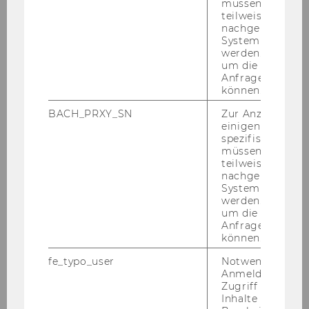
müssen Informa
Zur Da­ten­bank
teilweise von
nachgelagerten
System abgefra
werden. Notwen
um die Antwort 
Anfrage zuordne
können.
BACH_PRXY_SN
Zur Anzeige von
Datenbanken
einigen WU-
spezifischen Inh
müssen Informa
teilweise von
Übersicht
nachgelagerten
System abgefra
werden. Notwen
Meistgenutzte Datenbanken
um die Antwort 
Anfrage zuordne
Neue Datenbanken & Testzugänge
können.
fe_typo_user
Notwendig für d
Auswahl von Datenbanken
Anmeldung und
Zugriff auf gesc
Inhalte oder zur
A-Z Liste der Datenbanken