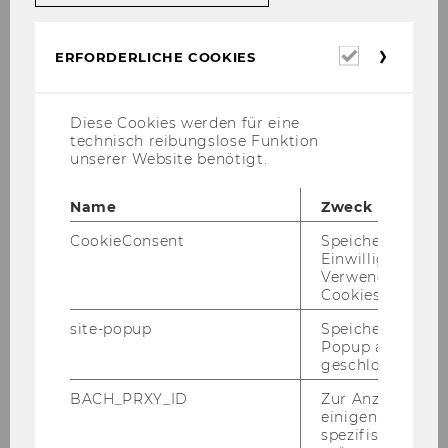
TRAINS (Trade Ana­ly­sis and In­for­ma­ti­on Sys­
tem)
ist eine von UNC­TAD ent­wi­ckel­te Da­ten­
bank, die um­fas­sen­de In­for­ma­tio­nen über
Erforderl
ERFORDERLICHE COOKIES
Cookies
Zölle,
nicht­ta­ri­fä­re Han­dels­be­schrän­kun­gen
und Han­dels­strö­me ent­hält. Sie ist ein zen­tra­
ler Be­stand­teil von WITS und lie­fert wich­ti­ge
Diese Cookies werden für eine
technisch reibungslose Funktion
Daten für die Ana­ly­se in­ter­na­tio­na­ler Han­dels­
unserer Website benötigt.
kon­di­tio­nen.
Spra­che:
Eng­lisch
Name
Zweck
CookieConsent
Speichert Ihre
Einwilligung zur
Zu­gangs­in­for­ma­ti­on
Verwendung vo
Cookies.
Der Zu­gang zur TRAINS Da­ten­bank er­folgt
site-popup
Speichert ob ein
über den Rei­ter Ta­riffs der WITS Platt­form, die
Popup ausgefüll
geschlossen wur
zu­sätz­lich auch an­de­re Han­dels­da­ten ver­öf­
fent­licht.
BACH_PRXY_ID
Zur Anzeige von
einigen WU-
spezifischen Inh