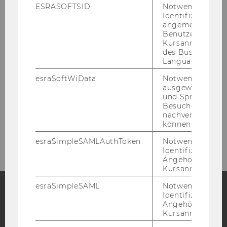
ESRASOFTSID
Notwendig zur
Identifizierung 
angemeldeten
Bibliotheksempfang
Benutzers im
Kursanmeldung
(Entlehnung,
des Business
Language Center
Bibliotheksausweise)
esraSoftWiData
Notwendig um
Gebäude LC - Bibliothekszentrum - Ebene
ausgewählte Sp
und Sprachkurse
1
Besuchers
nachverfolgen z
Tel:
+43 1 31336-4929
können.
E-Mail:
entlehnung@wu.ac.at
esraSimpleSAMLAuthToken
Notwendig zur
Identifizierung 
Angehörige/r für
Kursanmeldung.
esraSimpleSAML
Notwendig zur
Identifizierung 
Angehörige/r für
Facebook
Instagram
Blog
Kursanmeldung.