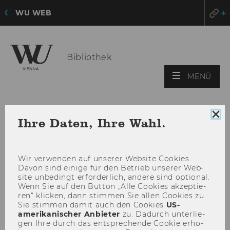
WU WEB
Bibliothek
HAU
MENÜ
ÖFF
Coo
Ihre Daten, Ihre Wahl.
Con
sch
Wir ver­wen­den auf un­se­rer Web­site Coo­kies.
Davon sind ei­ni­ge für den Be­trieb un­se­rer Web­
site un­be­dingt er­for­der­lich, an­de­re sind op­tio­nal.
Wenn Sie auf den But­ton „Alle Coo­kies ak­zep­tie­
ren“ kli­cken, dann stim­men Sie allen Coo­kies zu.
Sie stim­men damit auch den Coo­kies
US-​
amerikanischer An­bie­ter
zu. Da­durch un­ter­lie­
gen Ihre durch das ent­spre­chen­de Coo­kie er­ho­