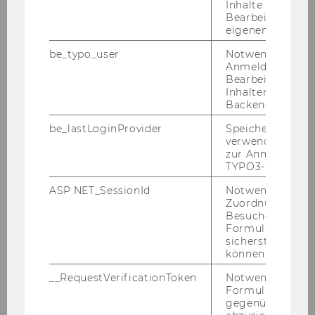
Inhalte oder zur
Bearbeitung des
eigenen Profils.
be_typo_user
Notwendig für d
Anmeldung und
Datenbanken
Bearbeitung von
Inhalten im TYP
Backend.
be_lastLoginProvider
Speichert die zul
Übersicht
verwendete Met
zur Anmeldung f
TYPO3-Backend.
Meistgenutzte Datenbanken
ASP.NET_SessionId
Notwendig, um 
Neue Datenbanken & Testzugänge
Zuordnung von
Besucher zu
Formulareingab
Auswahl von Datenbanken
sicherstellen zu
können.
A-Z Liste der Datenbanken
__RequestVerificationToken
Notwendig, um 
Formulareingab
gegenüber Angri