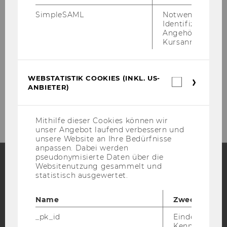
Bibliotheksempfang
SimpleSAML
Notwendig zur
(Entlehnung,
Identifizierung 
Angehörige/r für
Bibliotheksausweise)
Kursanmeldung.
Gebäude LC - Bibliothekszentrum - Ebene
1
WEBSTATISTIK COOKIES (INKL. US-
Webstatis
ANBIETER)
Tel:
+43 1 31336-4929
Cookies
(inkl.
E-Mail:
entlehnung@wu.ac.at
US-
Anbieter)
Mithilfe dieser Cookies können wir
unser Angebot laufend verbessern und
unsere Website an Ihre Bedürfnisse
anpassen. Dabei werden
pseudonymisierte Daten über die
Websitenutzung gesammelt und
statistisch ausgewertet.
Facebook
Instagram
Blog
Name
Zweck
_pk_id
Eindeutige
YouTube
Newsletter
Bluesky
Kennzeichnun