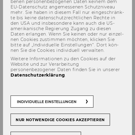
be­nen per­so­nen­be­zo­ge­nen Daten kei­nem dem
EU-​Datenschutz an­ge­mes­se­nen Schutz­ni­veau
mehr. Sie haben in die­sem Fall nur ein­ge­schränk­
te bis keine da­ten­schutz­recht­li­chen Rech­te in
den USA und ins­be­son­de­re kann auch die US-​
Passport - Euromonitor
amerikanische Re­gie­rung Zu­gang zu die­sen
Daten er­lan­gen. Wenn Sie kei­nen oder nur ein­zel­
International (vormals GMID)
nen Coo­kies zu­stim­men möch­ten, kli­cken Sie
bitte auf „In­di­vi­du­el­le Ein­stel­lun­gen“. Dort kön­
nen Sie die Coo­kies in­di­vi­du­ell ver­wal­ten.
Weitere Informationen zu den Cookies auf der
Website und zur Verarbeitung
personenbezogener Daten finden Sie in unserer
Zur Da­ten­bank
Datenschutzerklärung
.
Pass­port dient zur
welt­wei­ten Markt­re­cher­
INDIVIDUELLE EINSTELLUNGEN
che
vor­wie­gend nach Kon­sum­gü­tern und
Dienst­leis­tun­gen. Pri­mär­da­ten zu Bran­chen
wer­den von mehr als 800 For­schern vor Ort in
NUR NOTWENDIGE COOKIES AKZEPTIEREN
80 Län­dern er­ho­ben.