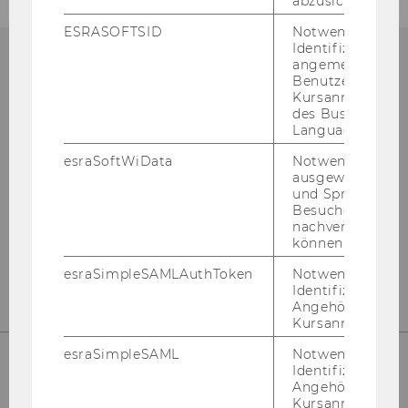
abzusichern.
ESRASOFTSID
Notwendig zur
Identifizierung 
angemeldeten
Benutzers im
Kursanmeldung
Bibliotheksinformation
des Business
Language Center
(Fragen zur Recherche)
esraSoftWiData
Notwendig um
ausgewählte Sp
Gebäude LC - Bibliothekszentrum - Ebene
und Sprachkurse
1
Besuchers
nachverfolgen z
Tel:
+43 1 31336-4990
können.
E-Mail:
bibliothek@wu.ac.at
esraSimpleSAMLAuthToken
Notwendig zur
Identifizierung 
Angehörige/r für
Kursanmeldung.
esraSimpleSAML
Notwendig zur
Identifizierung 
Angehörige/r für
Kursanmeldung.