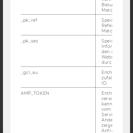
Besuchers du
Matomo.
_pk_ref
Speicherung 
Referrers dur
Matomo.
IMPRESSUM
BARRIEREFREIHEITSERKLÄRUNG WEBSEITE
_pk_ses
Speicherung 
Informatione
DATENSCHUTZERKLÄRUNG
den aktuellen
Webseitenbe
DATENSCHUTZERKLÄRUNG SOCIAL MEDIA
durch Matom
DATENSCHUTZERKLÄRUNG
_gcl_au
Enthält eine
STUDIENBEWERBER*INNEN UND STUDIERENDE
zufallsgenerie
COOKIE EINSTELLUNGEN
ID.
AMP_TOKEN
Enthält ein To
Barrierefreiheitserklärung
verwendet we
kann, um eine
Webseite
vom AMP-Clie
Service abzur
Andere mögli
zeigen Opt-ou
Anfrage im G