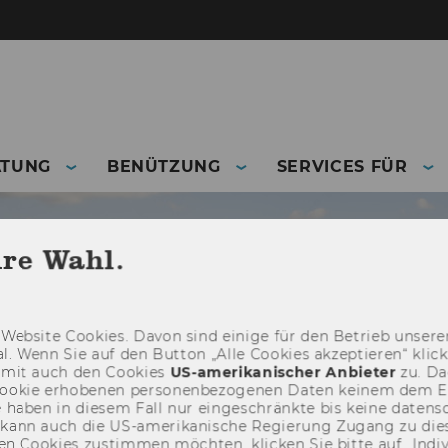
ATUNG
BENÜTZUNG
SERVICES FÜR
hre Wahl.
Web­site Coo­kies. Davon sind ei­ni­ge für den Be­trieb un­se­rer
­nal. Wenn Sie auf den But­ton „Alle Coo­kies ak­zep­tie­ren“ kli
damit auch den Coo­kies
US-​amerikanischer An­bie­ter
zu. Da­
oo­kie er­ho­be­nen per­so­nen­be­zo­ge­nen Daten kei­nem dem 
haben in die­sem Fall nur ein­ge­schränk­te bis keine da­ten­sc
e kann auch die US-​amerikanische Re­gie­rung Zu­gang zu die
n Coo­kies zu­stim­men möch­ten, kli­cken Sie bitte auf „In­di­vi­d