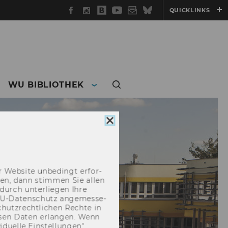
Facebook
Instagram
WU
YouTube
Newsletter
Bluesky
QUICKLINKS
Blog
WU BIBLIOTHEK
Cookie
Consent
schließen
 Web­site un­be­dingt er­for­
­cken, dann stim­men Sie allen
durch un­ter­lie­gen Ihre
EU-​Datenschutz an­ge­mes­se­
hutz­recht­li­chen Rech­te in
­sen Daten er­lan­gen. Wenn
u­el­le Ein­stel­lun­gen“.