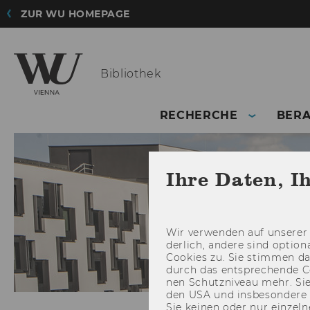
ZUR WU HOMEPAGE
Bibliothek
RECHERCHE
BER
Ihre Daten, I
Wir ver­wen­den auf un­se­rer 
der­lich, an­de­re sind op­tio
Coo­kies zu. Sie stim­men 
durch das ent­spre­chen­de C
nen Schutz­ni­veau mehr. Sie 
den USA und ins­be­son­de­r
Sie kei­nen oder nur ein­zel­ne