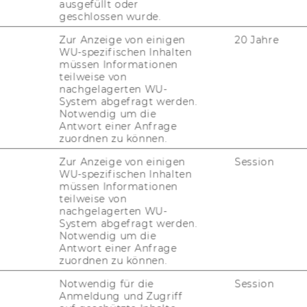
y­sen für den Be­reich Fos­si­le Roh­stof­fe
ausgefüllt oder
geschlossen wurde.
ohle
und
Erd­gas
. Dar­über hin­aus ste­hen
r­zeu­gungs­an­la­gen in Nord­ame­ri­ka und Eu­
Zur Anzeige von einigen
20 Jahre
Unternehmens-​ und Pro­jekt­pro­fi­le zur Ver­fü­
WU-spezifischen Inhalten
müssen Informationen
teilweise von
nachgelagerten WU-
System abgefragt werden.
Notwendig um die
Antwort einer Anfrage
ftwerks-​ und An­la­gen­be­trei­bern, Un­ab­hän­
zuordnen zu können.
(in­de­pen­dent power pro­du­cer - IPP), Ver­
 En­er­gie­han­dels­un­ter­neh­men
Zur Anzeige von einigen
Session
WU-spezifischen Inhalten
n: Daten zu ge­plan­ten und in Be­trieb be­find­
müssen Informationen
teilweise von
 En­er­gie­er­zeu­gungs­an­la­gen, ge­glie­dert
nachgelagerten WU-
i­gen­tü­mer­in­for­ma­tio­nen
System abgefragt werden.
Notwendig um die
d Preis­da­ten zu fos­si­len En­er­gie­trä­gern:
Antwort einer Anfrage
zuordnen zu können.
und Gas­pipe­lines
Notwendig für die
Session
Anmeldung und Zugriff
Strom­erzeu­gung und Strom­ver­brauch