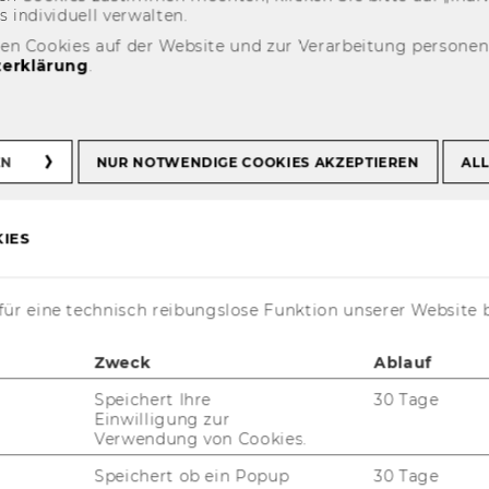
n­di­vi­du­ell ver­wal­ten.
Info
S&P Capital IQ Pro - Energy
den Cookies auf der Website und zur Verarbeitung persone
erklärung
.
IQ Pro - Energy
EN
NUR NOTWENDIGE COOKIES AKZEPTIEREN
ALL
IES
ür eine technisch reibungslose Funktion unserer Website 
Zweck
Ablauf
Speichert Ihre
30 Tage
"En­er­gy"-​Pakets bie­ten In­for­ma­tio­nen zur
Einwilligung zur
­ter­neh­men
, die im
En­er­gie­sek­tor
tätig
Verwendung von Cookies.
Speichert ob ein Popup
30 Tage