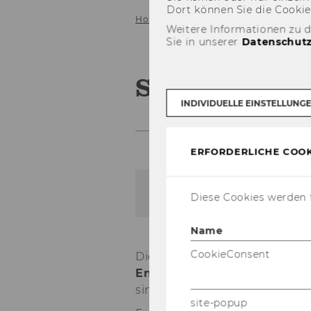
Dort kön­nen Sie die Coo­kies i
Home
Recherche
Datenbanken
Weitere Informationen zu 
Sie in unserer
Datenschutz
S&P Capital 
INDIVIDUELLE EINSTELLUNG
ERFORDERLICHE COOK
Zur Da­ten­bank
Diese Cookies werden f
Name
CookieConsent
Die li­zen­zier­ten In­hal­te des 
En­er­gie­wirt­schaft
und zu
Un
sind.
site-popup