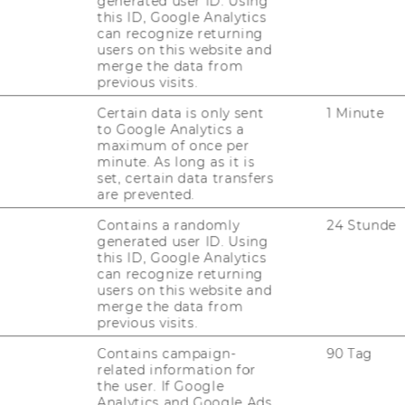
generated user ID. Using
ems, in­clu­ding ar­ti­fi­cial in­tel­li­gence mo­
this ID, Google Analytics
po­ses the same to third par­ties; or (b) has
can recognize returning
users on this website and
s of the same, wit­hout ha­ving ac­cess to the
merge the data from
­on for­ming part of the Ser­vice.
previous visits.
Certain data is only sent
1 Minute
to Google Analytics a
maximum of once per
minute. As long as it is
set, certain data transfers
are prevented.
Contains a randomly
24 Stunde
generated user ID. Using
this ID, Google Analytics
can recognize returning
users on this website and
merge the data from
previous visits.
Contains campaign-
90 Tag
Fragen zur Recherche)
B
related information for
the user. If Google
(
Analytics and Google Ads