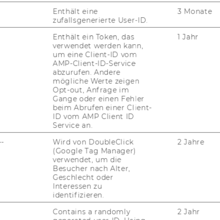
Enthält eine
3 Monate
­le und Hil­fe­stel­lun­
zufallsgenerierte User-ID.
Enthält ein Token, das
1 Jahr
verwendet werden kann,
um eine Client-ID vom
AMP-Client-ID-Service
­der­lich) be­fin­det sich unter dem ?-​Support
abzurufen. Andere
mögliche Werte zeigen
 „
On­line Help & Trai­ning
“. Nach An­kli­cken
Opt-out, Anfrage im
In­dus­try“ -> Aus­wahl „En­er­gy“ die Seite
Gange oder einen Fehler
u­fen wer­den. Hier ste­hen der
En­er­gy
beim Abrufen einer Client-
ID vom AMP Client ID
e­re Re­fe­renz­ma­te­ria­li­en und Video-​
Service an.
--
Wird von DoubleClick
2 Jahre
ng der Such­ober­flä­che und die Vor­be­rei­tung
(Google Tag Manager)
Ein­rich­tung der
En­er­gy Da­sh­board Com­
verwendet, um die
Besucher nach Alter,
Tu­to­ri­al zu eu­ro­päi­schen Kraft­werks­an­la­
Geschlecht oder
Interessen zu
identifizieren.
d bei der Nut­zung zu be­ach­ten:
Contains a randomly
2 Jahr
­vices, any de­ri­va­ti­ves the­re­of, or any part