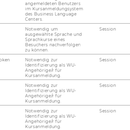
­ka­te­go­rie, Roh­stoff­prei­se täg­lich, Bran­
angemeldeten Benutzers
im Kursanmeldungsystem
des Business Language
Centers.
a­tio­nen
Notwendig um
Session
ausgewählte Sprache und
Sprachkurse eines
Besuchers nachverfolgen
eß­lich von
or­dent­li­chen Stu­die­ren­den
und
zu können.
­nutzt wer­den. Der Zu­gang er­folgt über die
oken
Notwendig zur
Session
tal IQ Pro nach Ein­rich­tung eines Be­nut­
Identifizierung als WU-
e­schrie­ben.
Angehörige/r für
Kursanmeldung.
Notwendig zur
Session
es Be­nut­zer*in­nen­kon­
Identifizierung als WU-
Angehörige/r für
Kursanmeldung.
Notwendig zur
Session
Identifizierung als WU-
Angehörige/r für
e­rung
gehen Sie zur Start­sei­te Ca­pi­tal IQ Pro
Kursanmeldung.