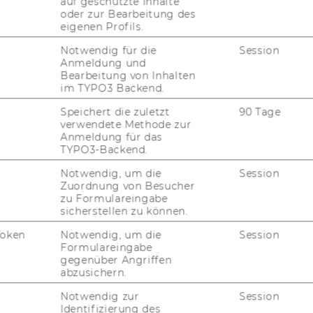
auf geschützte Inhalte
oder zur Bearbeitung des
er Er­neu­er­ba­ren En­er­gien: Was­ser­kraft,
eigenen Profils.
ner­gie, Bio­en­er­gie, Geo­ther­mie
Notwendig für die
Session
m­men­ta­re
Anmeldung und
Bearbeitung von Inhalten
s & Ac­qui­si­ti­ons
im TYPO3 Backend.
 für his­to­ri­sche Daten und Pro­gno­sen zu
Speichert die zuletzt
90 Tage
verwendete Methode zur
i­tä­ten
Anmeldung für das
ür einen Über­blick über En­er­gie­er­zeu­gungs­
TYPO3-Backend.
Notwendig, um die
Session
Zuordnung von Besucher
gu­la­to­ri­schen Um­feld für den En­er­gie­sek­
zu Formulareingabe
sicherstellen zu können.
Token
Notwendig, um die
Session
Formulareingabe
elt­weit, für Nord­ame­ri­ka und Eu­ro­pa auch
gegenüber Angriffen
Unternehmens-​ und Pro­jekt­pro­fi­len
abzusichern.
1994 (Nord­ame­ri­ka)
Notwendig zur
Session
Identifizierung des