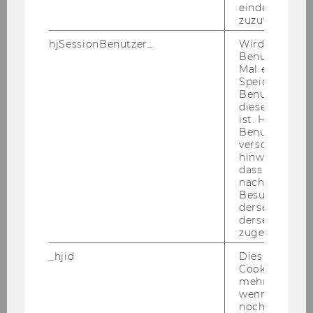
eindeutige ID
zuzuweisen
hjSessionBenutzer_
Wird gesetzt,
Benutzer zum
Mal eine Seite
Datenbanken
Speichert die 
Benutzer-ID, d
diese Seite e
ist. Hotjar ver
Übersicht
Benutzer nich
verschiedene
hinweg.Stellt 
Meistgenutzte Datenbanken
dass Daten v
nachfolgende
Besuchen auf
Neue Datenbanken & Testzugänge
derselben We
derselben Ben
zugeordnet w
Auswahl von Datenbanken
_hjid
Dies ist ein al
A-Z Liste der Datenbanken
Cookie, das wi
mehr setzen, 
wenn ein Benu
noch in sein