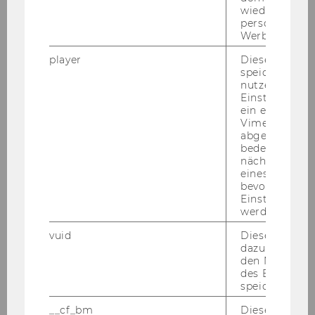
wiedererkenn
personalisiert
Werbung auss
player
Dieses Cooki
speichert
nutzerspezifi
Einstellungen
ein eingebett
Vimeo-Video
abgespielt wi
bedeutet, das
nächsten Ans
Auf nicht von den IT-​Services be­treu­ten Ge­rä­te
eines Vimeo-V
er­folgt der Down­load des Of­fice Plug-​Ins di­rekt
bevorzugten
über die Da­ten­bank: Menü My Ca­pi­tal IQ -> My
Einstellungen
werden.
Pro­fi­le -> Down­loads -> Of­fice Plug-​in > Ad­van­
ced Of­fice Down­loads.
vuid
Dieser Cookie
dazu eingeset
den Nutzungs
des Benutzers
speichern.
__cf_bm
Dieses Cookie