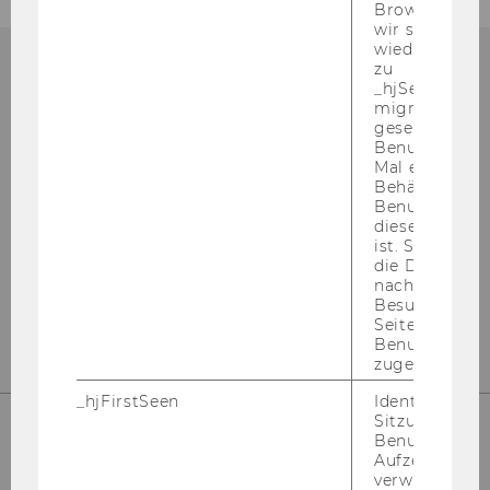
Browser hat,
wir seinen We
wiederverwen
zu
_hjSessionUser
migrieren. Wi
Bibliotheksinformation
gesetzt, wenn
Benutzer zum
(Fragen zur Recherche)
Mal eine Seite
Behält die Hot
Benutzer-ID be
Gebäude LC - Bibliothekszentrum - Ebene
diese Seite e
1
ist. Stellt sic
die Daten von
Tel:
+43 1 31336-4990
nachfolgende
E-Mail:
bibliothek@wu.ac.at
Besuchen der
Seite derselb
Benutzer-ID
zugeordnet w
_hjFirstSeen
Identifiziert d
Sitzung eines
Benutzers. Wi
Aufzeichnungs
verwendet, u