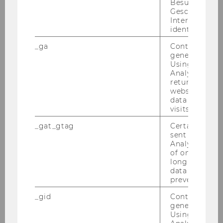
Besucher nach
Wei­te­re Merk­ma­le
Geschlecht o
Interessen zu
Für das Er­stel­len von Lis­ten mit Ver­gleichs­
identifizieren.
grup­pen und die Ana­ly­se um­fas­sen­der Da­ten­
_ga
Contains a r
be­stän­de ste­hen eine Reihe von Tools-​ und
generated use
Funk­tio­na­li­tä­ten zur Ver­fü­gung.
Using this ID
Analytics can
Of­fice Plug-​in mit Excel Plug-​in
returning use
website and 
Die Da­ten­bank be­inhal­tet im Rah­men einer MS
data from pre
visits.
Office-​Schnittstelle eine Excel-​Verknüpfung,
durch die mit­hil­fe von spe­zi­el­len For­meln ein
_gat_gtag
Certain data i
Da­ten­ab­ruf di­rekt in eine Excel-​Tabelle er­fol­
sent to Googl
Analytics a 
gen kann. Die­ser Da­ten­ab­ruf kann auch dy­na­
of once per m
misch ge­stal­tet wer­den, so­dass er sich in der
long as it is s
Excel-​Tabelle lau­fend ak­tua­li­siert.
data transfers
prevented.
Für
Mit­ar­bei­te­rIn­nen der WU,
die von den IT-​
_gid
Contains a r
SERVICES zen­tral ver­wal­te­te PCs und Note­
generated use
books ver­wen­den, steht das
Ca­pi­tal IQ - Of­fice
Using this ID
Plugin
mit der Excel-​Schnittstelle über das