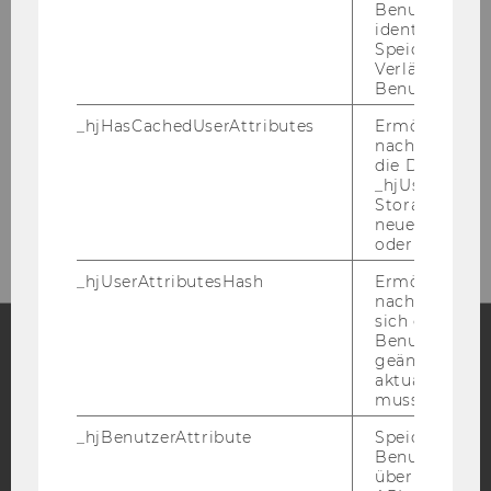
Bibliotheksempfang
Benutzersitz
identifizieren.
(Entlehnung,
Speicherdaue
Bibliotheksausweise)
Verlängert sic
Benutzeraktivi
Gebäude LC - Bibliothekszentrum - Ebene
_hjHasCachedUserAttributes
Ermöglicht e
nachzuvollzie
1
die Daten in
Tel:
+43 1 31336-4929
_hjUserAttrib
Storage auf 
E-Mail:
entlehnung@wu.ac.at
neuesten Stan
oder nicht.
_hjUserAttributesHash
Ermöglicht e
nachzuvollzie
sich ein
Benutzerattri
geändert hat
Facebook
Instagram
Blog
aktualisiert 
muss.
_hjBenutzerAttribute
Speichert
Benutzerattri
YouTube
Newsletter
Bluesky
über die Hotja