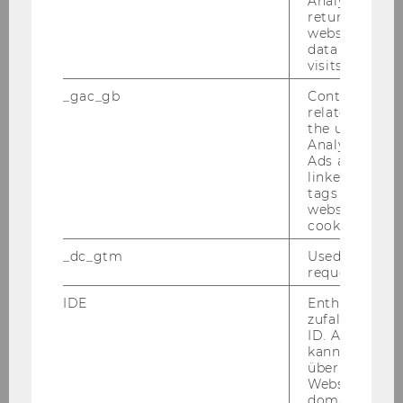
Analytics can
returning use
Soft­ware Cen­ter
zur Ver­fü­gung. Nach der In­
website and 
stal­la­ti­on kön­nen die Plugins über den "
Plug-​
data from pre
in Ma­na­ger
" im Start­me­nü ak­ti­viert wer­den.
visits.
_gac_gb
Contains cam
related infor
the user. If G
Analytics and
Ads accounts 
linked, the co
tags on the G
website read 
cookie.
_dc_gtm
Used to throt
request rate.
IDE
Enthält eine
zufallsgenerie
ID. Anhand di
kann Google 
über verschie
Websites
domainübergr