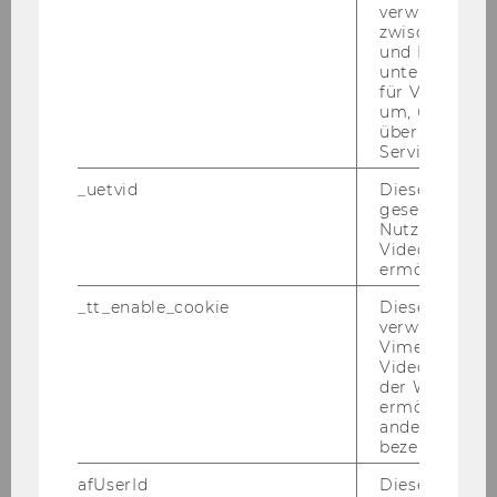
verwendet, u
zwischen Men
und Bots zu
unterscheiden.
für Vimeo no
um, um gülti
über die Nutz
Service zu s
_uetvid
Dieses Cookie
gesetzt, um d
Fol­gen­de
AI-​Regelungen
sind bei der Nut­zung
Nutzung des 
zu be­ach­ten:
Videoplayers 
ermöglichen
Sub­scri­ber shall not use the Ser­vices, any de­ri­
va­ti­ves the­re­of, or any part the­re­of in any soft­
_tt_enable_cookie
Dieses Cookie
verwendet, u
ware or sys­tems, in­clu­ding ar­ti­fi­cial in­tel­li­gence
Vimeo-
mo­dels and sys­tems, that: (a) ex­po­ses the same
Videoeinbett
to third par­ties; or (b) has the abi­li­ty to pro­du­ce
der WU-Websi
ermöglichen 
co­pies of the same, wit­hout ha­ving ac­cess to
andere nicht 
the un­der­ly­ing data or in­for­ma­ti­on for­ming
bezeichnete 
part of the Ser­vice.
afUserId
Dieses Cooki