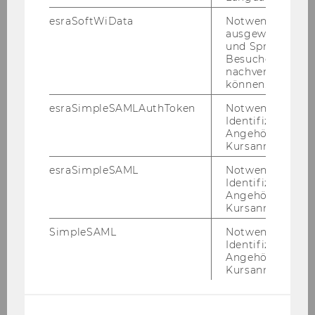
Geo­gra­phi­sche Ab­de­ckung
: welt­weit
esraSoftWiData
Notwendig um
Zeit­raum
: Un­ter­neh­mens­in­for­ma­tio­nen ab­
ausgewählte Sp
hän­gig von der Ver­füg­bar­keit elek­tro­ni­scher
und Sprachkurse
Ein­rei­chun­gen (Fi­lings), frü­hes­tens ab 1992; Fi­
Besuchers
nachverfolgen z
nanz­da­ten: Jah­res­ab­schlüs­se bis zu max. 14
können.
Jahre zu­rück­rei­chend, Quar­tal­ab­schlüs­se bis
max. 10 Jahre
esraSimpleSAMLAuthToken
Notwendig zur
Identifizierung 
Ana­lys­tIn­nen­schät­zun­gen: ab 1999 für US-​
Angehörige/r für
Kursanmeldung.
amerkanische Un­ter­neh­men, sonst ab 1996
esraSimpleSAML
Notwendig zur
Un­ter­nehe­mens­trans­ak­tio­nen: US-​
Identifizierung 
Unternehmen ab 1998, ex-US ab 2001
Angehörige/r für
Kursanmeldung.
Volks­wirt­schaft­li­che Kenn­zah­len und Roh­stof­fe:
teil­wei­se seit 1970
SimpleSAML
Notwendig zur
Identifizierung 
Ak­tua­li­sie­rung
: täg­lich, Fi­nanz­da­ten 2-7 Tage
Angehörige/r für
Kursanmeldung.
nach Ein­rei­chung der Mel­dun­gen