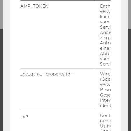
AMP_TOKEN
Enthält ein To
NACH
verwendet we
KATEGORIE
kann, um eine
"EHRUNGEN"
vom AMP-Clie
Service abzur
Andere mögli
zeigen Opt-ou
Anfrage im G
einen Fehler 
STUDIUM
Abrufen einer
vom AMP Clie
WARUM WU?
Service an.
BACHELOR
_dc_gtm_--property-id--
Wird von Dou
MASTER
(Google Tag 
verwendet, u
DOKTORAT / PHD
Besucher nach
EXECUTIVE EDUCATION
Geschlecht o
Interessen zu
BEWERBUNG UND ZULASSUNG
identifizieren.
INFORMATIONEN FÜR STUDIERENDE
_ga
Contains a r
INTERNATIONALE UND INCOMING EXCHANGE STUDIERENDE
generated use
Using this ID
ANGEBOTE FÜR SCHULEN UND STUDIENINTERESSIERTE