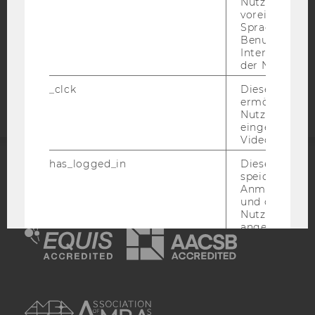
Nutzer*in, zB.
STUDIENBEWERBER*INNEN UND STUDIERENDE
voreingestell
Sprache, Regi
COOKIE EINSTELLUNGEN
Benutzernam
Interaktionsd
Barrierefreiheitserklärung
der Nutzer*in
Webseite
_clck
Dieses Cooki
ermöglicht di
Nutzung des
eingebettete
Video Players
has_logged_in
Dieses Cooki
speichert
ACCREDITED BY:
Anmeldeinfo
und ob sich de
EQUIS
AACSB
Nutzer*in jem
angemeldet h
language
Dieses Cooki
sich die
Spracheinstel
AMBA
der Nutzer*in
sichergestellt
Vimeo in der