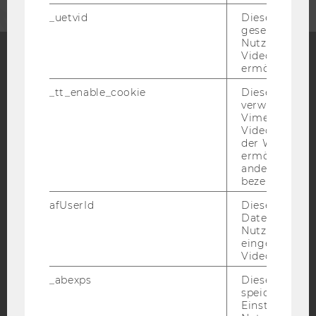
_uetvid
Dieses Cookie
gesetzt, um d
Nutzung des 
Videoplayers 
ermöglichen
Facebook
Instagram
Blog
_tt_enable_cookie
Dieses Cookie
verwendet, u
Vimeo-
Videoeinbett
YouTube
Newsletter
Bluesky
der WU-Websi
ermöglichen 
andere nicht 
bezeichnete 
afUserId
Dieses Cooki
Daten von
IMPRESSUM
Nutzer*innen,
eingebettete
BARRIEREFREIHEITSERKLÄRUNG WEBSEITE
Videos intera
DATENSCHUTZERKLÄRUNG
_abexps
Dieses Cooki
DATENSCHUTZERKLÄRUNG SOCIAL MEDIA
speichert get
Einstellungen
DATENSCHUTZERKLÄRUNG