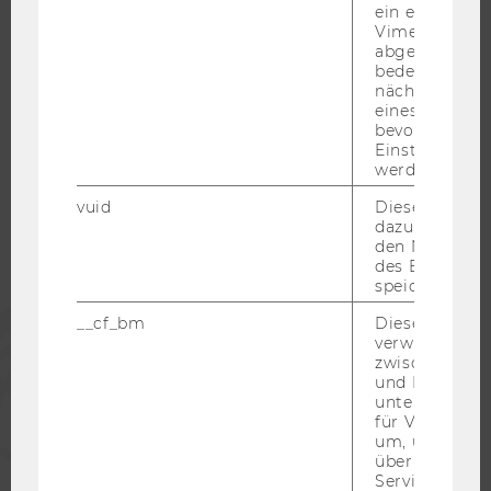
KARRIERENETZWERKE AN DER WU
ein eingebett
Vimeo-Video
abgespielt wi
bedeutet, das
nächsten Ans
eines Vimeo-V
WU COMMUNITY
bevorzugten
Einstellungen
werden.
STUDIERENDE
vuid
Dieser Cookie
dazu eingeset
den Nutzungs
ALUMNI
des Benutzers
speichern.
PRESSE
__cf_bm
Dieses Cookie
verwendet, u
zwischen Men
MITARBEITENDE
und Bots zu
unterscheiden.
für Vimeo no
um, um gülti
UNTERNEHMEN
über die Nutz
Service zu s