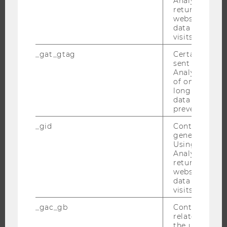
Analytics can
returning use
STUDENT CLUBS
website and 
data from pre
visits.
_gat_gtag
Certain data i
FORSCHUNG
sent to Googl
Analytics a 
FORSCHUNGSPORTAL
of once per m
FORSCHENDE
long as it is s
data transfers
IMPACT DER FORSCHUNG
prevented.
ORGANISATION DER FORSCHUNG
_gid
Contains a r
FORSCHUNGSINFRASTRUKTUR
generated use
Using this ID
Analytics can
returning use
website and 
UNIVERSITÄT
data from pre
visits.
ÜBER DIE WU
_gac_gb
Contains cam
ORGANISATION
related infor
the user. If G