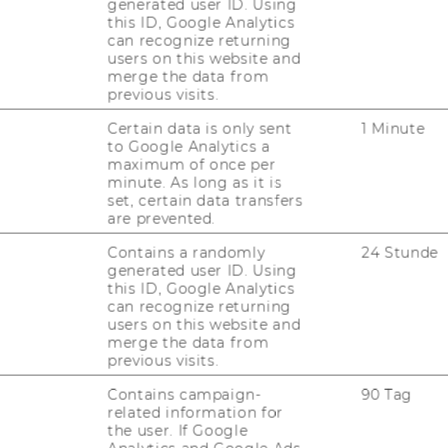
generated user ID. Using
this ID, Google Analytics
can recognize returning
UN
users on this website and
merge the data from
previous visits.
Certain data is only sent
1 Minute
to Google Analytics a
maximum of once per
minute. As long as it is
set, certain data transfers
are prevented.
Contains a randomly
24 Stunde
generated user ID. Using
this ID, Google Analytics
JOBS
can recognize returning
users on this website and
merge the data from
JOBS
previous visits.
JOBPORTAL
Contains campaign-
90 Tag
related information for
RESEARCH CAREER
the user. If Google