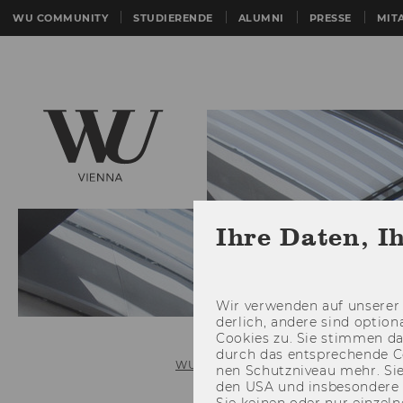
WU COMMUNITY
STUDIERENDE
ALUMNI
PRESSE
MIT
Ihre Daten, I
Wir ver­wen­den auf un­se­rer 
der­lich, an­de­re sind op­tio
Coo­kies zu. Sie stim­men 
durch das ent­spre­chen­de C
WU (Wirtschaftsuniversität Wien)
nen Schutz­ni­veau mehr. Sie 
den USA und ins­be­son­de­r
Sie kei­nen oder nur ein­zel­ne