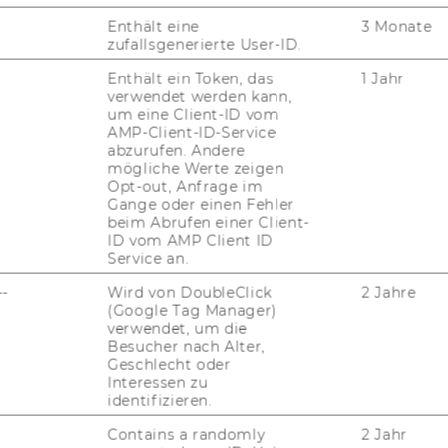
Enthält eine
3 Monate
zufallsgenerierte User-ID.
Enthält ein Token, das
1 Jahr
verwendet werden kann,
um eine Client-ID vom
AMP-Client-ID-Service
abzurufen. Andere
mögliche Werte zeigen
FORSCHUNG
Opt-out, Anfrage im
WU
Gange oder einen Fehler
FORSCHUNGSPORTAL
beim Abrufen einer Client-
ID vom AMP Client ID
ST
FORSCHENDE
Service an.
--
Wird von DoubleClick
2 Jahre
IMPACT DER FORSCHUNG
(Google Tag Manager)
AL
verwendet, um die
ORGANISATION DER
Besucher nach Alter,
FORSCHUNG
Geschlecht oder
PR
Interessen zu
FORSCHUNGSINFRASTRUKTUR
identifizieren.
MI
Contains a randomly
2 Jahr