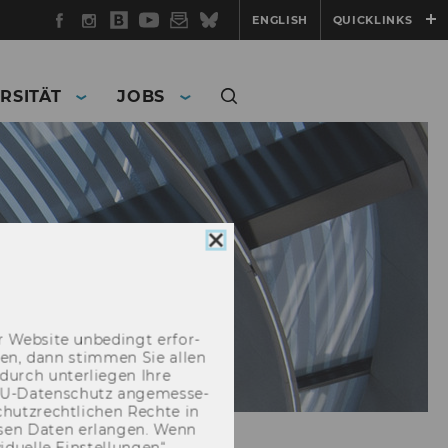
Facebook
Instagram
WU
YouTube
Newsletter
Bluesky
ENGLISH
QUICKLINKS
Blog
RSITÄT
JOBS
Cookie
Consent
schließen
 Web­site un­be­dingt er­for­
­cken, dann stim­men Sie allen
durch un­ter­lie­gen Ihre
EU-​Datenschutz an­ge­mes­se­
hutz­recht­li­chen Rech­te in
­sen Daten er­lan­gen. Wenn
u­el­le Ein­stel­lun­gen“.