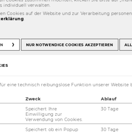
n­di­vi­du­ell ver­wal­ten.
den Cookies auf der Website und zur Verarbeitung persone
erklärung
.
inability Talk mit
huck Robbins
EN
NUR NOTWENDIGE COOKIES AKZEPTIEREN
ALL
IES
ür eine technisch reibungslose Funktion unserer Website 
Zweck
Ablauf
Speichert Ihre
30 Tage
Einwilligung zur
 der ein­fluss­reichs­ten Ge­schäfts­
Verwendung von Cookies.
u Gast bei der Po­di­ums­dis­kus­si­on
Speichert ob ein Popup
30 Tage