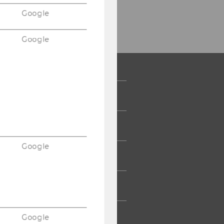
Google
Google
 COMMUNITY
UDIERENDE
Google
UMNI
ESSE
TARBEITENDE
Google