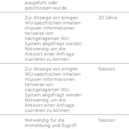
ausgefüllt oder
in­able Fu­ture"
geschlossen wurde.
Zur Anzeige von einigen
20 Jahre
Cisco Systems und einer der
WU-spezifischen Inhalten
müssen Informationen
ftsleute der Welt, hat zum ersten Mal
teilweise von
m Zuge dessen bei der
nachgelagerten WU-
ng for a Sustainable Future“
System abgefragt werden.
Notwendig um die
Antwort einer Anfrage
zuordnen zu können.
ren­den IT-​Unternehmen aus dem Si­li­con
­tech­no­lo­gien be­kannt und setzt sich unter
Zur Anzeige von einigen
Session
WU-spezifischen Inhalten
 für Nach­hal­tig­keit im Tech­no­lo­gie­be­
müssen Informationen
us­gru­ber zeig­te sich in sei­ner er­öff­nen­
teilweise von
 dass Rob­bins die WU für das Ex­pert*innen-​
nachgelagerten WU-
System abgefragt werden.
pielt als die größ­te und eine der füh­ren­
Notwendig um die
n Eu­ro­pas eine wich­ti­ge Rolle bei der Lö­
Antwort einer Anfrage
le­men. Nach­hal­tig­keit ist ein we­sent­li­cher
zuordnen zu können.
n­se­rer Lehr­me­tho­den, un­se­rer For­schung
Notwendig für die
Session
n und prägt den Dia­log mit un­se­ren Sta­ke­
Anmeldung und Zugriff