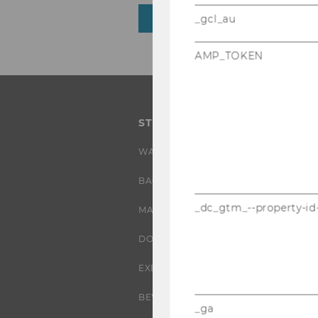
_gcl_au
ZURÜCK ZUR ÜBERSICHT
AMP_TOKEN
STUDIUM
WARUM WU?
BACHELOR
_dc_gtm_--property-id
MASTER
DOKTORAT / PHD
EXECUTIVE EDUCATION
BEWERBUNG UND ZULASSUNG
_ga