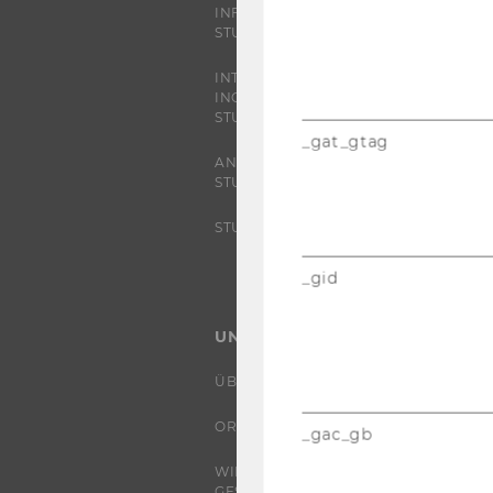
INFORMATIONEN FÜR
STUDIERENDE
INTERNATIONALE UND
INCOMING EXCHANGE
STUDIERENDE
_gat_gtag
ANGEBOTE FÜR SCHULEN UND
STUDIENINTERESSIERTE
STUDENT CLUBS
_gid
UNIVERSITÄT
ÜBER DIE WU
ORGANISATION
_gac_gb
WIRTSCHAFT UND
GESELLSCHAFT