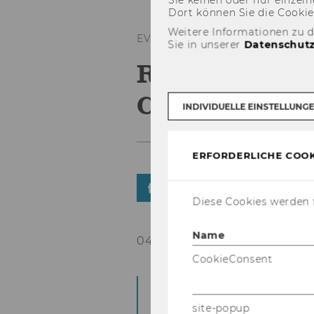
Dort kön­nen Sie die Coo­kies i
Weitere Informationen zu 
EVENTS
Sie in unserer
Datenschutz
Review: Susta
Cisco-CEO C
INDIVIDUELLE EINSTELLUNG
ERFORDERLICHE COOK
TEILEN
TEILEN
Diese Cookies werden f
Name
04. März 2024
CookieConsent
Chuck Rob­bins, einer
leu­te der Welt, war z
site-popup