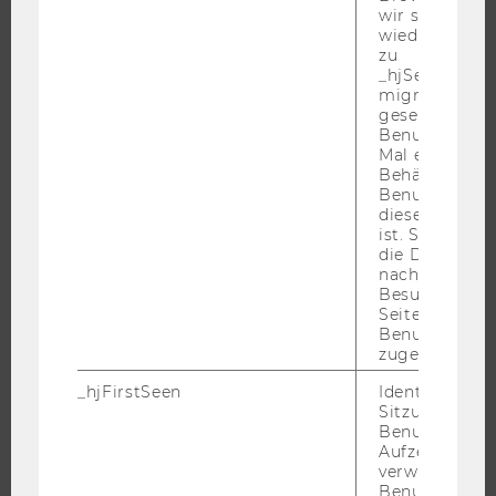
IMPACT DER FORSCHUNG
wir seinen We
wiederverwen
ORGANISATION DER FORSCHUNG
zu
FORSCHUNGSINFRASTRUKTUR
_hjSessionUser
migrieren. Wi
gesetzt, wenn
Benutzer zum
Mal eine Seite
UNIVERSITÄT
Behält die Hot
Benutzer-ID be
ÜBER DIE WU
diese Seite e
ist. Stellt sic
ORGANISATION
die Daten von
nachfolgende
WIRTSCHAFT UND GESELLSCHAFT
Besuchen der
CAMPUS
Seite derselb
Benutzer-ID
NEWS
zugeordnet w
EVENTS ARCHIV
_hjFirstSeen
Identifiziert d
EVENTS
Sitzung eines
Benutzers. Wi
WU FOUNDATION
Aufzeichnungs
verwendet, u
Benutzersitz