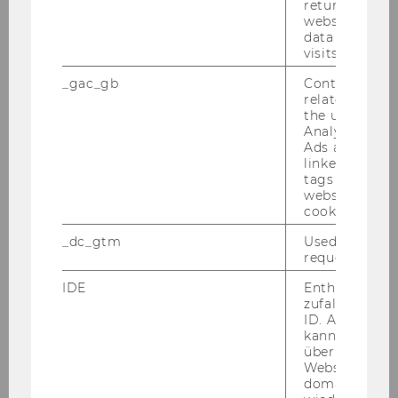
Mehr erfahren
returning use
website and 
data from pre
visits.
01
Okt
_gac_gb
Contains cam
related infor
the user. If G
Analytics and
Ads accounts 
linked, the co
tags on the G
website read 
cookie.
_dc_gtm
Used to throt
request rate.
IDE
Enthält eine
zufallsgenerie
ZVR-Verkehrsrechtstag
ID. Anhand di
kann Google 
über verschie
Der 19. ZVR-​Verkehrsrechtstag wird am
Websites
01.10.2026 statt­fin­den.
domainübergr