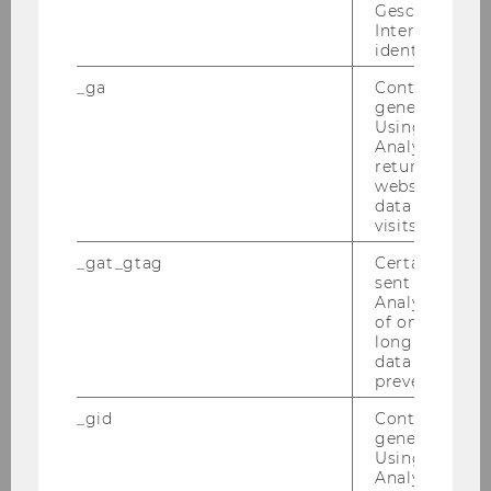
Geschlecht o
Interessen zu
identifizieren.
_ga
Contains a r
generated use
Using this ID
Analytics can
returning use
website and 
data from pre
visits.
_gat_gtag
Certain data i
WU Master's Week
sent to Googl
Analytics a 
Lerne un­se­re Mas­ter­pro­gram­me On­line
of once per m
long as it is s
via MS Teams ken­nen.
data transfers
prevented.
28.09.2026 09:00 - 02.10.2026 19:00
_gid
Contains a r
Online
generated use
Using this ID
Analytics can