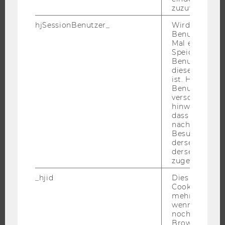
WARUM WU?
zuzuweisen
BACHELOR
hjSessionBenutzer_
Wird gesetzt,
MASTER
Benutzer zum
Mal eine Seite
DOKTORAT / PHD
Speichert die 
Benutzer-ID, d
EXECUTIVE EDUCATION
diese Seite e
BEWERBUNG UND ZULASSUNG
ist. Hotjar ver
Benutzer nich
INFORMATIONEN FÜR STUDIERENDE
verschiedene
INTERNATIONALE UND INCOMING EXCHANGE STUDIERENDE
hinweg.Stellt 
dass Daten v
ANGEBOTE FÜR SCHULEN UND STUDIENINTERESSIERTE
nachfolgende
Besuchen auf
STUDENT CLUBS
derselben We
derselben Ben
zugeordnet w
_hjid
Dies ist ein al
FORSCHUNG
Cookie, das wi
mehr setzen, 
FORSCHUNGSPORTAL
wenn ein Benu
noch in sein
FORSCHENDE
Browser hat,