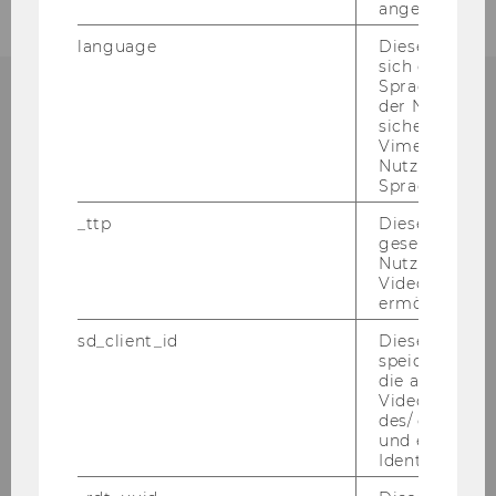
angemeldet h
language
Dieses Cooki
sich die
Spracheinstel
der Nutzer*in
sichergestellt
Vimeo in der
Nutzer ausge
Sprache ersch
WU Newsletter
_ttp
Dieser Cookie
Erhalten Sie wertvolle Einblicke in aktuelle
gesetzt, um d
Forschung, Veranstaltungen und Neuigkeiten
Nutzung des 
Videoplayers 
der WU Wien. Nutzen Sie das Wissen und die
ermöglichen
Inspiration, um Ihre Karriere und Netzwerke
sd_client_id
Dieses Cooki
weiterzuentwickeln.
speichert Dat
die aktuellen
ZUM NEWSLETTER ANMELDEN
Videoeinstell
des/ der Benu
und einen per
Identifikatio