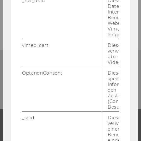
_rdt_uuid
Dieses Cooki
Daten über di
Interaktionen
Benutzer*inne
Websites, auf
Vimeo-Video
eingebettet is
vimeo_cart
Dieses Cookie
verwendet, u
überprüfen, wi
Event eintragen
Video abgespi
OptanonConsent
Dieses Cooki
Zum Eintragen eines WU Events in den
speichert
Kalender benötigen Sie einen TYPO3 Zugang.
Informatione
den
Zustimmungs
ZUM LOGIN
(Consent) ein
Besuchers.
_scid
Dieses Cookie
verwendet, u
einem/einer
STUDIUM
Benutzer*in e
eindeutige ID