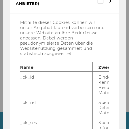
ANBIETER)
Cookies
(inkl.
US-
Anbieter)
BBE Welcome Days
Mithilfe dieser Cookies können wir
unser Angebot laufend verbessern und
unsere Website an Ihre Bedürfnisse
Meet your fel­low stu­dents, ex­plo­re the WU
anpassen. Dabei werden
Cam­pus and learn ever­ything you need to
pseudonymisierte Daten über die
know about the BBE pro­gram.
Websitenutzung gesammelt und
statistisch ausgewertet.
PODIUMSDISKUSSIONEN (1 EINTRÄGE)
ÜBERSPRINGEN
Name
Zweck
21.09.2026 08:00 - 22.09.2026 12:00
_pk_id
Eindeutige
Vor Ort
Kennzeichnun
Besuchers du
Matomo.
Mehr erfahren
_pk_ref
Speicherung 
Referrers dur
Matomo.
_pk_ses
Speicherung 
Highlights
Informatione