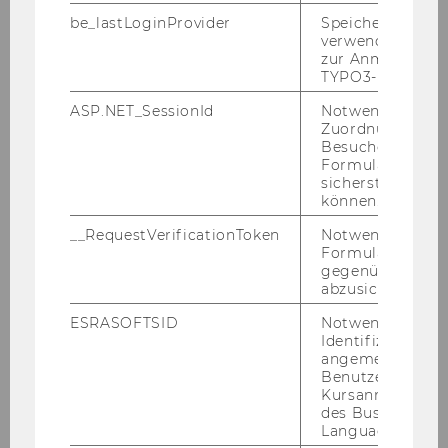
Vor Ort
be_lastLoginProvider
Speichert die zul
verwendete Met
zur Anmeldung f
Mehr erfahren
TYPO3-Backend.
ASP.NET_SessionId
Notwendig, um 
Zuordnung von
16
Sep
Besucher zu
Formulareingab
sicherstellen zu
können.
__RequestVerificationToken
Notwendig, um 
Formulareingab
gegenüber Angri
abzusichern.
ESRASOFTSID
Notwendig zur
Identifizierung 
angemeldeten
Benutzers im
Kursanmeldung
des Business
JUS+ Kick-Off
Language Center