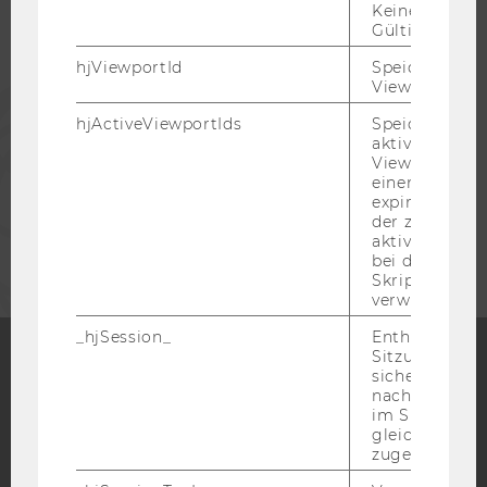
Keine explizit
ALUMNI
Gültigkeitsda
hjViewportId
Speichert Ben
Viewport-Deta
PRESSE
hjActiveViewportIds
Speichert die
aktiven Benut
MITARBEITENDE
Viewports. Sp
einen
expirationTi
der zur Valid
UNTERNEHMEN
aktiver Ansic
bei der
Skriptinitiali
verwendet wir
_hjSession_
Enthält die ak
Sitzungsdaten.
sicher, dass
Facebook
Instagram
Blog
nachfolgende
im Sitzungsfe
gleichen Sitz
zugeordnet w
YouTube
Newsletter
Bluesky