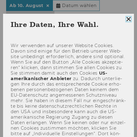
(aktuelle Datumsauswahl)
Ab 10. August
Datum wählen
Filter anzeigen
Coo
Ihre Daten, Ihre Wahl.
Con
sch
04
Mai
Wir ver­wen­den auf un­se­rer Web­site Coo­kies.
Davon sind ei­ni­ge für den Be­trieb un­se­rer Web­
site un­be­dingt er­for­der­lich, an­de­re sind op­tio­nal.
Wenn Sie auf den But­ton „Alle Coo­kies ak­zep­tie­
ren“ kli­cken, dann stim­men Sie allen Coo­kies zu.
Sie stim­men damit auch den Coo­kies
US-​
amerikanischer An­bie­ter
zu. Da­durch un­ter­lie­
gen Ihre durch das ent­spre­chen­de Coo­kie er­ho­
be­nen per­so­nen­be­zo­ge­nen Daten kei­nem dem
EU-​Datenschutz an­ge­mes­se­nen Schutz­ni­veau
mehr. Sie haben in die­sem Fall nur ein­ge­schränk­
te bis keine da­ten­schutz­recht­li­chen Rech­te in
Ausstellung "Bilder von
den USA und ins­be­son­de­re kann auch die US-​
amerikanische Re­gie­rung Zu­gang zu die­sen
Morgen"
Daten er­lan­gen. Wenn Sie kei­nen oder nur ein­zel­
nen Coo­kies zu­stim­men möch­ten, kli­cken Sie
30 Men­schen – eine Bot­schaft!
bitte auf „In­di­vi­du­el­le Ein­stel­lun­gen“. Dort kön­