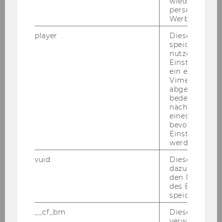
wiedererkenn
01.10.2026 09:15 - 16:00
personalisiert
Werbung auss
Vor Ort
player
Dieses Cooki
speichert
nutzerspezifi
Mehr erfahren
Einstellungen
ein eingebett
Vimeo-Video
abgespielt wi
14
Okt
bedeutet, das
nächsten Ans
eines Vimeo-V
bevorzugten
Einstellungen
werden.
vuid
Dieser Cookie
dazu eingeset
den Nutzungs
des Benutzers
speichern.
__cf_bm
Dieses Cookie
verwendet, u