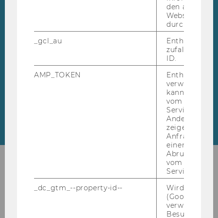
den aktuellen
Webseitenbe
WU Master's Week
Veranstaltungen Liste (3 Einträge)
durch Matom
überspringen
Lerne un­se­re Mas­ter­pro­
_gcl_au
Enthält eine
zufallsgenerie
gram­me On­line via MS
ID.
Teams ken­nen.
AMP_TOKEN
Enthält ein To
verwendet we
kann, um eine
vom AMP-Clie
Service abzur
Andere mögli
zeigen Opt-ou
Anfrage im G
einen Fehler 
Abrufen einer
vom AMP Clie
28
Sep
HIGHLIGHT
Service an.
_dc_gtm_--property-id--
Wird von Dou
(Google Tag 
verwendet, u
Besucher nach