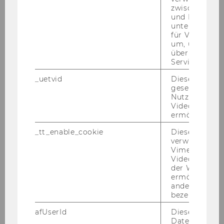
zwischen Men
und Bots zu
unterscheiden.
für Vimeo no
um, um gülti
über die Nutz
Service zu s
_uetvid
Dieses Cookie
gesetzt, um d
Nutzung des 
Videoplayers 
ermöglichen
_tt_enable_cookie
Dieses Cookie
verwendet, u
Vimeo-
Videoeinbett
der WU-Websi
ermöglichen 
Online-Infosession LL.M.
andere nicht 
Recht für Führungskräfte
bezeichnete 
afUserId
Dieses Cooki
Si­chern Sie sich Ihren Platz im be­gehr­ten
Daten von