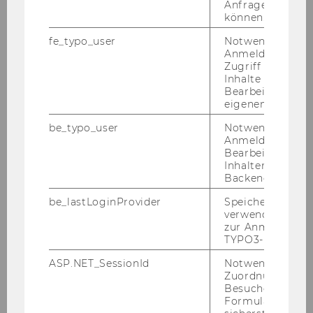
Anfrage zuordne
Soforthilfe-Maßnahmen
können.
bei akutem Stress
kennenlernen
fe_typo_user
Notwendig für d
Anmeldung und
praktische
Self-Care
Zugriff auf gesc
Tipps
für die
Inhalte oder zur
Bearbeitung des
Prüfungszeit erhalten
eigenen Profils.
be_typo_user
Notwendig für d
Anmeldung und
Bearbeitung von
Anmeldung
Inhalten im TYP
Backend.
be_lastLoginProvider
Speichert die zul
Melde dich hier für diese
verwendete Met
Study Boost Einheit an.
zur Anmeldung f
TYPO3-Backend.
Begrenzte Plätze auf
"first come, first served"-
ASP.NET_SessionId
Notwendig, um 
Zuordnung von
Basis.
Besucher zu
Kannst du nicht
Formulareingab