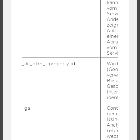
EVENTS ARCHIV
kann, um eine
vom AMP-Clie
EVENTS
Service abzur
WU FOUNDATION
Andere mögli
zeigen Opt-ou
Anfrage im G
einen Fehler 
Abrufen einer
JOBS
vom AMP Clie
Service an.
JOBS
_dc_gtm_--property-id--
Wird von Dou
JOBPORTAL
(Google Tag 
verwendet, u
RESEARCH CAREER
Besucher nach
WELCOME SERVICES
Geschlecht o
Interessen zu
JOBS MIT WU-STUDIUM
identifizieren.
KARRIEREKONTAKTE AN DER WU
_ga
Contains a r
KARRIERENETZWERKE AN DER WU
generated use
Using this ID
Analytics can
returning use
website and 