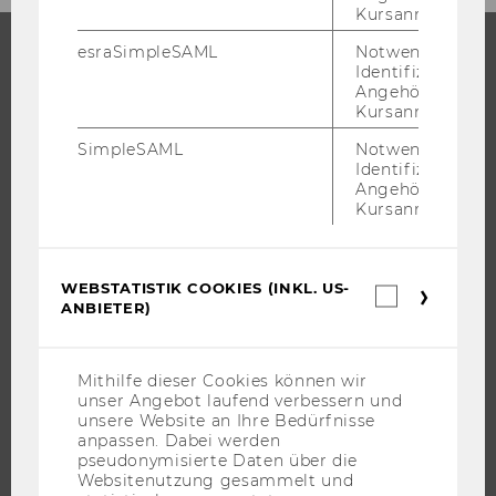
Kursanmeldung.
esraSimpleSAML
Notwendig zur
Identifizierung 
STUDIUM
Angehörige/r für
Kursanmeldung.
WARUM WU?
SimpleSAML
Notwendig zur
BACHELOR
Identifizierung 
Angehörige/r für
MASTER
Kursanmeldung.
DOKTORAT / PHD
EXECUTIVE EDUCATION
WEBSTATISTIK COOKIES (INKL. US-
BEWERBUNG UND ZULASSUNG
Webstatis
ANBIETER)
Cookies
INFORMATIONEN FÜR STUDIERENDE
(inkl.
US-
INTERNATIONALE UND INCOMING EXCHANGE STUDIERENDE
Anbieter)
Mithilfe dieser Cookies können wir
ANGEBOTE FÜR SCHULEN UND STUDIENINTERESSIERTE
unser Angebot laufend verbessern und
unsere Website an Ihre Bedürfnisse
STUDENT CLUBS
anpassen. Dabei werden
pseudonymisierte Daten über die
Websitenutzung gesammelt und