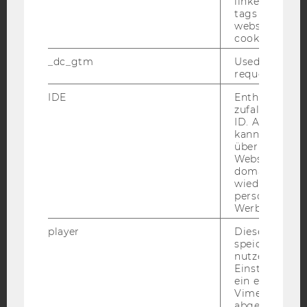
linked, the co
tags on the G
Facebook
Instagram
Blog
website read 
cookie.
_dc_gtm
Used to throt
YouTube
Newsletter
Bluesky
request rate.
IDE
Enthält eine
zufallsgenerie
ID. Anhand di
kann Google 
über verschie
IMPRESSUM
Websites
domainübergr
BARRIEREFREIHEITSERKLÄRUNG WEBSEITE
wiedererkenn
personalisiert
DATENSCHUTZERKLÄRUNG
Werbung auss
DATENSCHUTZERKLÄRUNG SOCIAL MEDIA
player
Dieses Cooki
DATENSCHUTZERKLÄRUNG
speichert
STUDIENBEWERBER*INNEN UND STUDIERENDE
nutzerspezifi
Einstellungen
COOKIE EINSTELLUNGEN
ein eingebett
Vimeo-Video
abgespielt wi