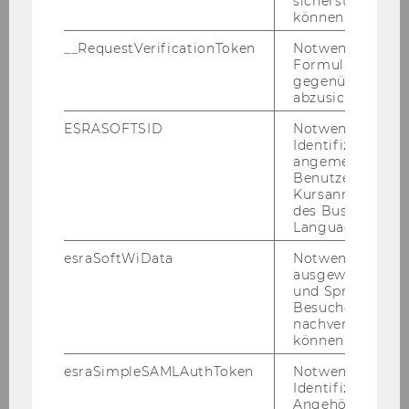
sicherstellen zu
teilnehmen, schicke uns
können.
ein kurzes
E-Mail
, damit
__RequestVerificationToken
Notwendig, um 
wir deinen Platz jemand
Formulareingab
anderem anbieten
gegenüber Angri
können.
abzusichern.
ESRASOFTSID
Notwendig zur
Identifizierung 
angemeldeten
Benutzers im
Kursanmeldung
des Business
Language Center
esraSoftWiData
Notwendig um
ausgewählte Sp
und Sprachkurse
ZURÜCK ZUR ÜBERSICHT
Besuchers
nachverfolgen z
können.
esraSimpleSAMLAuthToken
Notwendig zur
Identifizierung 
Angehörige/r für