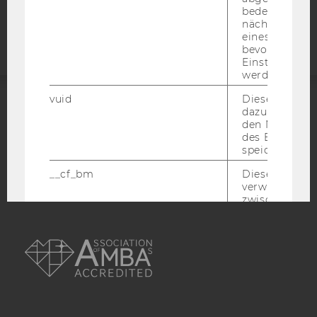
Barrierefreiheitserklärung
bedeutet, das
Webseite
nächsten Ans
eines Vimeo-V
bevorzugten
Einstellungen
werden.
vuid
Dieser Cookie
dazu eingeset
ACCREDITED BY:
den Nutzungs
des Benutzers
EQUIS
AACSB
speichern.
__cf_bm
Dieses Cookie
verwendet, u
zwischen Men
und Bots zu
AMBA
unterscheiden.
für Vimeo no
um, um gülti
über die Nutz
Service zu s
_uetvid
Dieses Cookie
gesetzt, um d