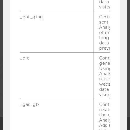
data from pre
WU COMMUNITY
visits.
_gat_gtag
Certain data i
sent to Googl
STUDIERENDE
Analytics a 
of once per m
long as it is s
ALUMNI
data transfers
prevented.
PRESSE
_gid
Contains a r
generated use
Using this ID
Analytics can
MITARBEITENDE
returning use
website and 
data from pre
UNTERNEHMEN
visits.
_gac_gb
Contains cam
related infor
the user. If G
Analytics and
Ads accounts 