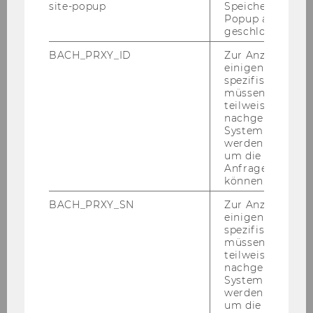
site-popup
Speichert ob ein
Popup ausgefüll
Im Lernstress vergessen wir
geschlossen wur
manchmal, auf unsere
BACH_PRXY_ID
Zur Anzeige von
Bedürfnisse zu achten. Das kann
einigen WU-
sich negativ auf die Gesundheit
spezifischen Inh
müssen Informa
und auch auf unsere
teilweise von
Prüfungsleistungen auswirken. In
nachgelagerten
diesem Study Boost erhältst du
System abgefra
werden. Notwen
praktische Tipps, wie du auch in
um die Antwort 
stressigen Zeiten gut für dich
Anfrage zuordne
sorgen kannst.
können.
BACH_PRXY_SN
Zur Anzeige von
Kompetenzen & Ziele
einigen WU-
spezifischen Inh
müssen Informa
teilweise von
eigene Ressourcen
zur
nachgelagerten
Stressbewältigung
System abgefra
werden. Notwen
entdecken
um die Antwort 