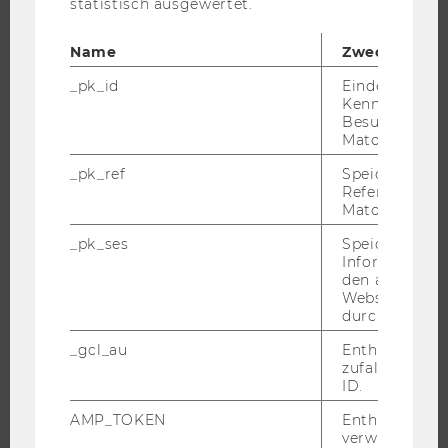
statistisch ausgewertet.
FORSCHUNG
Name
Zweck
FORSCHUNGSPORTAL
_pk_id
Eindeutige
FORSCHENDE
Kennzeichnun
IMPACT DER FORSCHUNG
Besuchers du
Matomo.
ORGANISATION DER FORSCHUNG
_pk_ref
Speicherung 
FORSCHUNGSINFRASTRUKTUR
Referrers dur
Matomo.
_pk_ses
Speicherung 
Informatione
UNIVERSITÄT
den aktuellen
Webseitenbe
ÜBER DIE WU
durch Matom
ORGANISATION
_gcl_au
Enthält eine
WIRTSCHAFT UND GESELLSCHAFT
zufallsgenerie
ID.
CAMPUS
AMP_TOKEN
Enthält ein To
NEWS
verwendet we