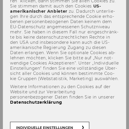
ren“ kli­cken, dann stim­men Sie allen Coo­kies zu.
Sie stim­men damit auch den Coo­kies
US-​
amerikanischer An­bie­ter
zu. Da­durch un­ter­lie­
gen Ihre durch das ent­spre­chen­de Coo­kie er­ho­
be­nen per­so­nen­be­zo­ge­nen Daten kei­nem dem
EU-​Datenschutz an­ge­mes­se­nen Schutz­ni­veau
TEILEN
TEILEN
mehr. Sie haben in die­sem Fall nur ein­ge­schränk­
te bis keine da­ten­schutz­recht­li­chen Rech­te in
den USA und ins­be­son­de­re kann auch die US-​
amerikanische Re­gie­rung Zu­gang zu die­sen
03. Oktober 2024
Daten er­lan­gen. Wenn Sie op­tio­na­le Coo­kies ab­
leh­nen möch­ten, kli­cken Sie bitte auf „Nur not­
wen­di­ge Coo­kies Ak­zep­tie­ren“. Unter „In­di­vi­du­el­le
Prä­senz Trai­ning | LC.2.004 | 11:00 -
Ein­stel­lun­gen“ fin­den Sie eine voll­stän­di­ge Über­
12:00
sicht aller Coo­kies und kön­nen be­stimm­te Coo­
kie Grup­pen (Web­sta­tis­tik, Mar­ke­ting) aus­wäh­len.
Weitere Informationen zu den Cookies auf der
Website und zur Verarbeitung
personenbezogener Daten finden Sie in unserer
Self-​Care trotz Prü­fungs­stress
Datenschutzerklärung
.
INDIVIDUELLE EINSTELLUNGEN