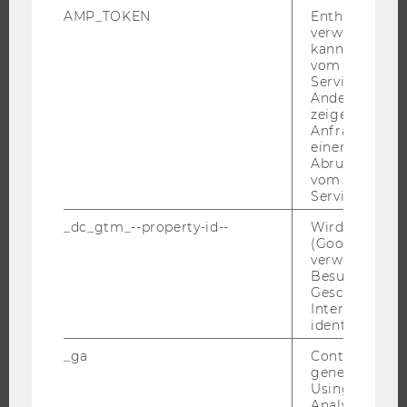
AMP_TOKEN
Enthält ein To
verwendet we
WARUM WU?
kann, um eine
BACHELOR
vom AMP-Clie
Service abzur
MASTER
Andere mögli
zeigen Opt-ou
DOKTORAT / PHD
Anfrage im G
EXECUTIVE EDUCATION
einen Fehler 
Abrufen einer
BEWERBUNG UND ZULASSUNG
vom AMP Clie
INFORMATIONEN FÜR STUDIERENDE
Service an.
INTERNATIONALE UND INCOMING EXCHANGE STUDIERENDE
_dc_gtm_--property-id--
Wird von Dou
(Google Tag 
ANGEBOTE FÜR SCHULEN UND STUDIENINTERESSIERTE
verwendet, u
STUDENT CLUBS
Besucher nach
Geschlecht o
Interessen zu
identifizieren.
FORSCHUNG
_ga
Contains a r
generated use
Using this ID
FORSCHUNGSPORTAL
Analytics can