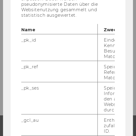
mehr möglich
ist!
pseudonymisierte Daten über die
Websitenutzung gesammelt und
statistisch ausgewertet.
Name
Zweck
ZURÜCK ZUR ÜBERSICHT
_pk_id
Eindeutige
Kennzeichnun
Besuchers du
Matomo.
Student Counselling
_pk_ref
Speicherung 
Referrers dur
Matomo.
_pk_ses
Speicherung 
News Student Counselling Details WiSe 2023
Informatione
den aktuellen
Webseitenbe
durch Matom
_gcl_au
Enthält eine
zufallsgenerie
ID.
STUDIUM