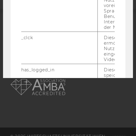
voreingestell
Sprache, Regi
Benutzernam
Interaktionsd
ACCREDITED BY:
der Nutzer*in
_clck
Dieses Cooki
EQUIS
AACSB
ermöglicht di
Nutzung des
eingebettete
Video Players
has_logged_in
Dieses Cooki
AMBA
speichert
Anmeldeinfo
und ob sich de
Nutzer*in jem
angemeldet h
language
Dieses Cooki
sich die
Spracheinstel
der Nutzer*in
sichergestellt
Vimeo in der