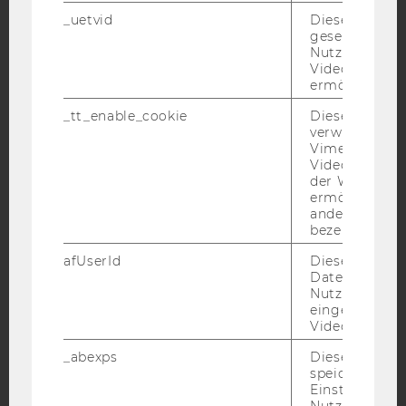
_uetvid
Dieses Cookie
YouTube
Newsletter
Bluesky
gesetzt, um d
Nutzung des 
Videoplayers 
ermöglichen
_tt_enable_cookie
Dieses Cookie
verwendet, u
IMPRESSUM
Vimeo-
BARRIEREFREIHEITSERKLÄRUNG WEBSEITE
Videoeinbett
der WU-Websi
DATENSCHUTZERKLÄRUNG
ermöglichen 
andere nicht 
DATENSCHUTZERKLÄRUNG SOCIAL MEDIA
bezeichnete 
DATENSCHUTZERKLÄRUNG
afUserId
Dieses Cooki
STUDIENBEWERBER*INNEN UND STUDIERENDE
Daten von
COOKIE EINSTELLUNGEN
Nutzer*innen,
eingebettete
Videos intera
Barrierefreiheitserklärung
_abexps
Dieses Cooki
Webseite
speichert get
Einstellungen
Nutzer*in, zB.