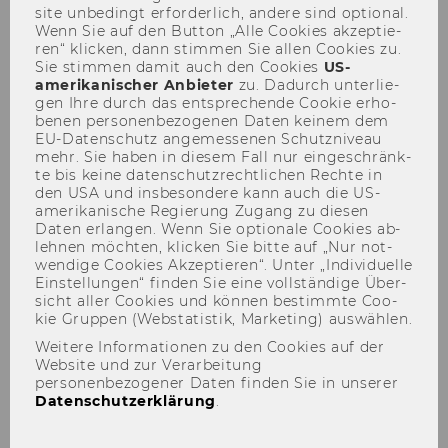
site un­be­dingt er­for­der­lich, an­de­re sind op­tio­nal.
Wenn Sie auf den But­ton „Alle Coo­kies ak­zep­tie­
ren“ kli­cken, dann stim­men Sie allen Coo­kies zu.
Sie stim­men damit auch den Coo­kies
US-​
amerikanischer An­bie­ter
zu. Da­durch un­ter­lie­
gen Ihre durch das ent­spre­chen­de Coo­kie er­ho­
TEILEN
TEILEN
be­nen per­so­nen­be­zo­ge­nen Daten kei­nem dem
EU-​Datenschutz an­ge­mes­se­nen Schutz­ni­veau
mehr. Sie haben in die­sem Fall nur ein­ge­schränk­
te bis keine da­ten­schutz­recht­li­chen Rech­te in
12. Oktober 2023
den USA und ins­be­son­de­re kann auch die US-​
amerikanische Re­gie­rung Zu­gang zu die­sen
Trai­ning | LC.2.004 | Don­ners­tags:
Daten er­lan­gen. Wenn Sie op­tio­na­le Coo­kies ab­
leh­nen möch­ten, kli­cken Sie bitte auf „Nur not­
09:30 - 11:00 Die An­mel­dung ist ein­ma­
wen­di­ge Coo­kies Ak­zep­tie­ren“. Unter „In­di­vi­du­el­le
lig, ein spä­te­rer Ein­stieg ist nicht mög­
Ein­stel­lun­gen“ fin­den Sie eine voll­stän­di­ge Über­
lich!
sicht aller Coo­kies und kön­nen be­stimm­te Coo­
kie Grup­pen (Web­sta­tis­tik, Mar­ke­ting) aus­wäh­len.
Weitere Informationen zu den Cookies auf der
Website und zur Verarbeitung
personenbezogener Daten finden Sie in unserer
Datenschutzerklärung
.
Au­to­ge­nes Trai­ning