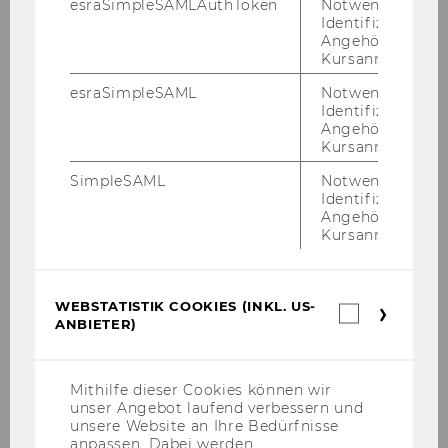
esraSimpleSAMLAuthToken
Notwendig zur
Uhr - 11:00 Uhr
Identifizierung 
Do, 23. November 2023 | 9:30
Angehörige/r für
Kursanmeldung.
Uhr - 11:00 Uhr
Do, 7. Dezember 2023 | 9:30 Uhr -
esraSimpleSAML
Notwendig zur
11:00 Uhr
Identifizierung 
Angehörige/r für
Do, 14. Dezember 2023 | 9:30
Kursanmeldung.
Uhr - 11:00 Uhr
SimpleSAML
Notwendig zur
Identifizierung 
Format
Angehörige/r für
Kursanmeldung.
Hier geht's zur
Anmeldung!
WEBSTATISTIK COOKIES (INKL. US-
Webstatis
ANBIETER)
Cookies
(inkl.
Bitte beachtet, dass die
US-
Einheiten aufeinander
Anbieter)
Mithilfe dieser Cookies können wir
aufbauen und daher ein
unser Angebot laufend verbessern und
unsere Website an Ihre Bedürfnisse
späterer Einstieg nicht
anpassen. Dabei werden