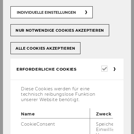
INDIVIDUELLE EINSTELLUNGEN
NUR NOTWENDIGE COOKIES AKZEPTIEREN
ALLE COOKIES AKZEPTIEREN
Manch­mal ver­langt uns der Uni-​Alltag viel En­
er­gie ab, so­dass wir uns er­schöpft oder sogar
Erforderl
ERFORDERLICHE COOKIES
über­for­dert füh­len. Nicht sel­ten gehen damit
Cookies
auch Ängs­te ein­her. Um mehr Ge­las­sen­heit zu
ler­nen, aus­ge­gli­che­ner zu wer­den und in her­
Diese Cookies werden für eine
aus­for­dern­den Pha­sen das rich­ti­ge Werk­zeug
technisch reibungslose Funktion
unserer Website benötigt.
parat zu haben, bie­ten wir se­mes­ter­wei­se ein
Trai­ning zum Thema „Au­to­ge­nes Trai­ning“ an.
Name
Zweck
Thema
CookieConsent
Speichert Ihre
Einwilligung zur