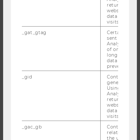
FORSCHENDE
returning use
website and 
IMPACT DER FORSCHUNG
data from pre
ORGANISATION DER FORSCHUNG
visits.
FORSCHUNGSINFRASTRUKTUR
_gat_gtag
Certain data i
sent to Googl
Analytics a 
of once per m
long as it is s
UNIVERSITÄT
data transfers
prevented.
ÜBER DIE WU
_gid
Contains a r
ORGANISATION
generated use
Using this ID
WIRTSCHAFT UND GESELLSCHAFT
Analytics can
CAMPUS
returning use
website and 
NEWS
data from pre
EVENTS ARCHIV
visits.
EVENTS
_gac_gb
Contains cam
related infor
WU FOUNDATION
the user. If G